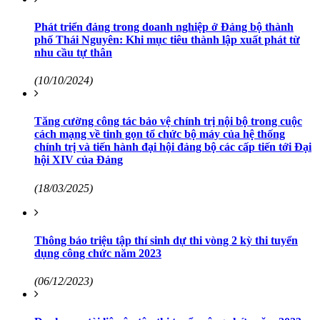
Phát triển đảng trong doanh nghiệp ở Đảng bộ thành
phố Thái Nguyên: Khi mục tiêu thành lập xuất phát từ
nhu cầu tự thân
(10/10/2024)
Tăng cường công tác bảo vệ chính trị nội bộ trong cuộc
cách mạng về tinh gọn tổ chức bộ máy của hệ thống
chính trị và tiến hành đại hội đảng bộ các cấp tiến tới Đại
hội XIV của Đảng
(18/03/2025)
Thông báo triệu tập thí sinh dự thi vòng 2 kỳ thi tuyển
dụng công chức năm 2023
(06/12/2023)