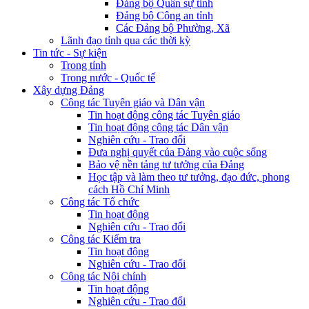
Đảng bộ Quân sự tỉnh
Đảng bộ Công an tỉnh
Các Đảng bộ Phường, Xã
Lãnh đạo tỉnh qua các thời kỳ
Tin tức - Sự kiện
Trong tỉnh
Trong nước - Quốc tế
Xây dựng Đảng
Công tác Tuyên giáo và Dân vận
Tin hoạt động công tác Tuyên giáo
Tin hoạt động công tác Dân vận
Nghiên cứu - Trao đổi
Đưa nghị quyết của Đảng vào cuộc sống
Bảo vệ nền tảng tư tưởng của Đảng
Học tập và làm theo tư tưởng, đạo đức, phong
cách Hồ Chí Minh
Công tác Tổ chức
Tin hoạt động
Nghiên cứu - Trao đổi
Công tác Kiểm tra
Tin hoạt động
Nghiên cứu - Trao đổi
Công tác Nội chính
Tin hoạt động
Nghiên cứu - Trao đổi