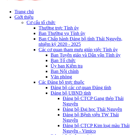
Trang chủ
Giới thiệu
Cơ cấu tổ chức
Thường trực Tỉnh ủy
Ban Thường vụ Tỉnh ủy
Ban Chấp hành Đảng bộ tỉnh Thái Nguyên,
nhiệm kỳ 2020 - 2025
Các cơ quan tham mưu giúp việc Tỉnh ủy
Ban Tuyên giáo và Dân vận Tỉnh ủy
Ban Tổ chức
Ủy ban Kiểm tra
Ban Nội chính
Văn phòng
Các Đảng bộ trực thuộc
Đảng bộ các cơ quan Đảng tỉnh
Đảng bộ UBND tỉnh
Đảng bộ CTCP Gang thép Thái
Nguyên
Đảng bộ Đại học Thái Nguyên
Đảng bộ Bệnh viện TW Thái
Nguyên
Đảng bộ CTCP Kim loại màu Thái
Nguyên - Vimico