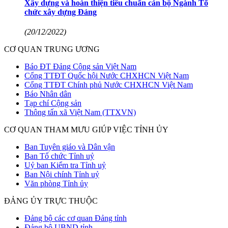
Xây dựng và hoàn thiện tiêu chuẩn cán bộ Ngành Tổ
chức xây dựng Đảng
(20/12/2022)
CƠ QUAN TRUNG ƯƠNG
Báo ĐT Đảng Cộng sản Việt Nam
Cổng TTĐT Quốc hội Nước CHXHCN Việt Nam
Cổng TTĐT Chính phủ Nước CHXHCN Việt Nam
Báo Nhân dân
Tạp chí Cộng sản
Thông tấn xã Việt Nam (TTXVN)
CƠ QUAN THAM MƯU GIÚP VIỆC TỈNH ỦY
Ban Tuyên giáo và Dân vận
Ban Tổ chức Tỉnh uỷ
Uỷ ban Kiểm tra Tỉnh uỷ
Ban Nội chính Tỉnh uỷ
Văn phòng Tỉnh ủy
ĐẢNG ỦY TRỰC THUỘC
Đảng bộ các cơ quan Đảng tỉnh
Đảng bộ UBND tỉnh