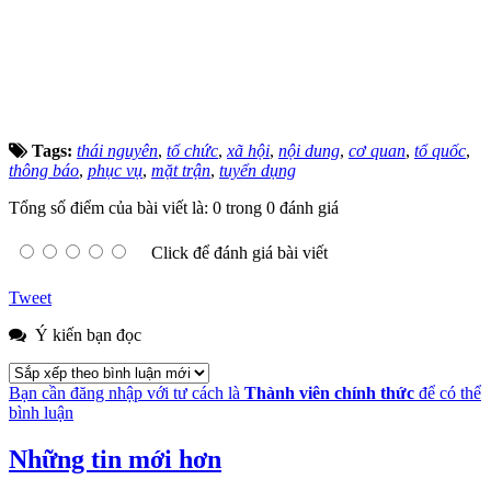
Tags:
thái nguyên
,
tổ chức
,
xã hội
,
nội dung
,
cơ quan
,
tổ quốc
,
thông báo
,
phục vụ
,
mặt trận
,
tuyển dụng
Tổng số điểm của bài viết là: 0 trong 0 đánh giá
Click để đánh giá bài viết
Tweet
Ý kiến bạn đọc
Bạn cần đăng nhập với tư cách là
Thành viên chính thức
để có thể
bình luận
Những tin mới hơn