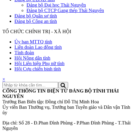
Đảng bộ Đại học Thái Nguyên
Đảng bộ CTCP Gang thép Thái Nguyên
Đảng bộ Quân sự tỉnh
Đảng bộ Công an tỉnh
TỔ CHỨC CHÍNH TRỊ - XÃ HỘI
Ủy ban MTTQ tỉnh
Liên đoàn Lao động tỉnh
Tỉnh đoàn
Hội Nông dân tỉnh
Hội Liên hiệp Phụ nữ tỉnh
Hội Cựu chiến binh tỉnh
×
CỔNG THÔNG TIN ĐIỆN TỬ ĐẢNG BỘ TỈNH THÁI
NGUYÊN
Trưởng Ban Biên tập: Đồng chí Đỗ Thị Minh Hoa
Ủy viên Ban Thường vụ, Trưởng ban Tuyên giáo và Dân vận Tỉnh
ủy
Địa chỉ: Số 28 - Đ.Phan Đình Phùng - P.Phan Đình Phùng - T.Thái
Nguyên