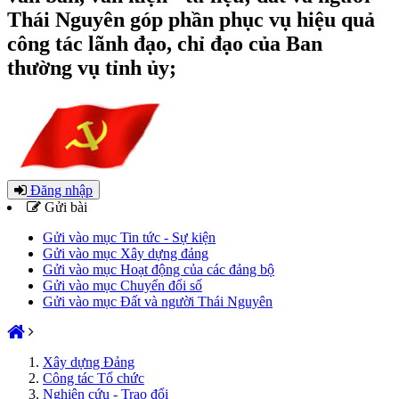
Thái Nguyên góp phần phục vụ hiệu quả
công tác lãnh đạo, chỉ đạo của Ban
thường vụ tỉnh ủy;
Đăng nhập
Gửi bài
Gửi vào mục Tin tức - Sự kiện
Gửi vào mục Xây dựng đảng
Gửi vào mục Hoạt động của các đảng bộ
Gửi vào mục Chuyển đổi số
Gửi vào mục Đất và người Thái Nguyên
Xây dựng Đảng
Công tác Tổ chức
Nghiên cứu - Trao đổi