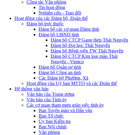
Công tác Văn phòng
Tin hoạt động
Nghiên cứu - Trao đổi
Hoạt động của các Đảng bộ, Đoàn thể
Đảng bộ trực thuộc
Đảng bộ các cơ quan Đảng tỉnh
Đảng bộ UBND tỉnh
Đảng bộ CTCP Gang thép Thái Nguyên
Đảng bộ Đại học Thái Nguyên
Đảng bộ Bệnh viện TW Thái Nguyên
Đảng bộ CTCP Kim loại màu Thái
Nguyên - Vimico
Đảng bộ Quân sự tỉnh
Đảng bộ Công an tỉnh
Các Đảng bộ Phường, Xã
Hoạt động của Uỷ ban MTTQ và các Đoàn thể
Hệ thống văn bản
Văn bản của Trung ương
Văn bản của Tỉnh ủy
Các cơ quan tham mưu giúp việc tỉnh ủy
Ban Tuyên giáo và Dân vận
Ban Tổ chức
Ủy ban Kiểm tra
Ban Nội chính
Văn phòng