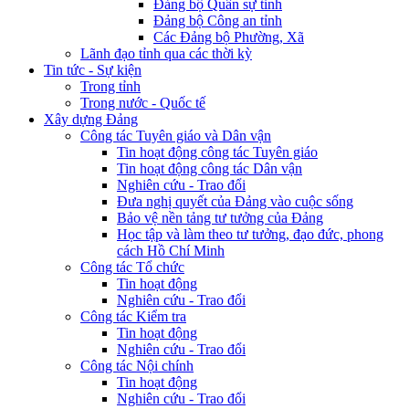
Đảng bộ Quân sự tỉnh
Đảng bộ Công an tỉnh
Các Đảng bộ Phường, Xã
Lãnh đạo tỉnh qua các thời kỳ
Tin tức - Sự kiện
Trong tỉnh
Trong nước - Quốc tế
Xây dựng Đảng
Công tác Tuyên giáo và Dân vận
Tin hoạt động công tác Tuyên giáo
Tin hoạt động công tác Dân vận
Nghiên cứu - Trao đổi
Đưa nghị quyết của Đảng vào cuộc sống
Bảo vệ nền tảng tư tưởng của Đảng
Học tập và làm theo tư tưởng, đạo đức, phong
cách Hồ Chí Minh
Công tác Tổ chức
Tin hoạt động
Nghiên cứu - Trao đổi
Công tác Kiểm tra
Tin hoạt động
Nghiên cứu - Trao đổi
Công tác Nội chính
Tin hoạt động
Nghiên cứu - Trao đổi