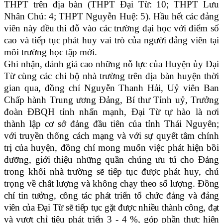
THPT trên địa bàn (THPT Đại Từ: 10; THPT Lưu
Nhân Chú: 4; THPT Nguyễn Huệ: 5). Hầu hết các đảng
viên này đều thi đỗ vào các trường đại học với điểm số
cao và tiếp tục phát huy vai trò của người đảng viên tại
môi trường học tập mới.
Ghi nhận, đánh giá cao những nỗ lực của Huyện ủy Đại
Từ cùng các chi bộ nhà trường trên địa bàn huyện thời
gian qua, đồng chí Nguyễn Thanh Hải, Uỷ viên Ban
Chấp hành Trung ương Đảng, Bí thư Tỉnh uỷ, Trưởng
đoàn ĐBQH tỉnh nhấn mạnh, Đại Từ tự hào là nơi
thành lập cơ sở đảng đầu tiên của tỉnh Thái Nguyên;
với truyền thống cách mạng và với sự quyết tâm chính
trị của huyện, đồng chí mong muốn việc phát hiện bồi
dưỡng, giới thiệu những quần chúng ưu tú cho Đảng
trong khối nhà trường sẽ tiếp tục được phát huy, chú
trọng về chất lượng và không chạy theo số lượng.
Đồng
chí tin tưởng, công tác phát triển tổ chức đảng và đảng
viên của Đại Từ sẽ tiếp tục gặt được nhiều thành công, đạt
và vượt chỉ tiêu phát triển 3 - 4 %, góp phần thực hiện