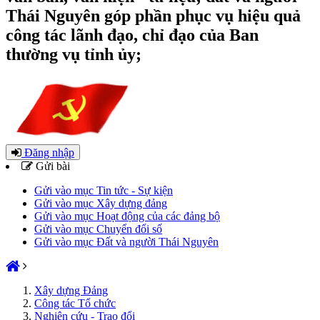
Thái Nguyên góp phần phục vụ hiệu quả
công tác lãnh đạo, chỉ đạo của Ban
thường vụ tỉnh ủy;
Đăng nhập
Gửi bài
Gửi vào mục Tin tức - Sự kiện
Gửi vào mục Xây dựng đảng
Gửi vào mục Hoạt động của các đảng bộ
Gửi vào mục Chuyển đổi số
Gửi vào mục Đất và người Thái Nguyên
Xây dựng Đảng
Công tác Tổ chức
Nghiên cứu - Trao đổi