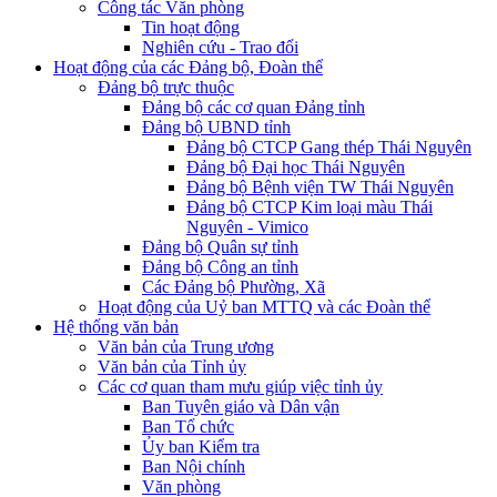
Công tác Văn phòng
Tin hoạt động
Nghiên cứu - Trao đổi
Hoạt động của các Đảng bộ, Đoàn thể
Đảng bộ trực thuộc
Đảng bộ các cơ quan Đảng tỉnh
Đảng bộ UBND tỉnh
Đảng bộ CTCP Gang thép Thái Nguyên
Đảng bộ Đại học Thái Nguyên
Đảng bộ Bệnh viện TW Thái Nguyên
Đảng bộ CTCP Kim loại màu Thái
Nguyên - Vimico
Đảng bộ Quân sự tỉnh
Đảng bộ Công an tỉnh
Các Đảng bộ Phường, Xã
Hoạt động của Uỷ ban MTTQ và các Đoàn thể
Hệ thống văn bản
Văn bản của Trung ương
Văn bản của Tỉnh ủy
Các cơ quan tham mưu giúp việc tỉnh ủy
Ban Tuyên giáo và Dân vận
Ban Tổ chức
Ủy ban Kiểm tra
Ban Nội chính
Văn phòng