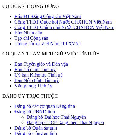
CƠ QUAN TRUNG ƯƠNG
Báo ĐT Đảng Cộng sản Việt Nam
Cổng TTĐT Quốc hội Nước CHXHCN Việt Nam
Cổng TTĐT Chính phủ Nước CHXHCN Việt Nam
Báo Nhân dân
Tạp chí Cộng sản
Thông tấn xã Việt Nam (TTXVN)
CƠ QUAN THAM MƯU GIÚP VIỆC TỈNH ỦY
Ban Tuyên giáo và Dân vận
Ban Tổ chức Tỉnh uỷ
Uỷ ban Kiểm tra Tỉnh uỷ
Ban Nội chính Tỉnh uỷ
Văn phòng Tỉnh ủy
ĐẢNG ỦY TRỰC THUỘC
Đảng bộ các cơ quan Đảng tỉnh
Đảng bộ UBND tỉnh
Đảng bộ Đại học Thái Nguyên
Đảng bộ CTCP Gang thép Thái Nguyên
Đảng bộ Quân sự tỉnh
Đảng bộ Công an tỉnh