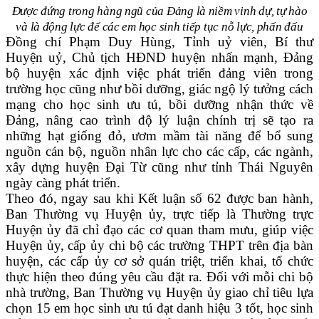
Được đứng trong hàng ngũ của Đảng là niềm vinh dự, tự hào
và là động lực
để các em học sinh tiếp tục nỗ lực, phấn đấu
Đồng chí Phạm Duy Hùng, Tỉnh uỷ viên, Bí thư
Huyện uỷ, Chủ tịch HĐND huyện nhấn mạnh, Đảng
bộ huyện xác định việc phát triển đảng viên trong
trường học cũng như bồi dưỡng, giác ngộ lý tưởng cách
mạng cho học sinh ưu tú, bồi dưỡng nhận thức về
Đảng, nâng cao trình độ lý luận chính trị sẽ tạo ra
những hạt giống đỏ, ươm mầm tài năng để bổ sung
nguồn cán bộ, nguồn nhân lực cho các cấp, các ngành,
xây dựng huyện Đại Từ cũng như tỉnh Thái Nguyên
ngày càng phát triển.
Theo đó, ngay sau khi Kết luận số 62 được ban hành,
Ban Thường vụ Huyện ủy, trực tiếp là Thường trực
Huyện ủy đã chỉ đạo các cơ quan tham mưu, giúp việc
Huyện ủy, cấp ủy chi bộ các trường THPT trên địa bàn
huyện, các cấp ủy cơ sở quán triệt, triển khai, tổ chức
thực hiện theo đúng yêu cầu đặt ra. Đối với mỗi chi bộ
nhà trường, Ban Thường vụ Huyện ủy giao chỉ tiêu lựa
chọn 15 em học sinh ưu tú đạt danh hiệu 3 tốt, học sinh