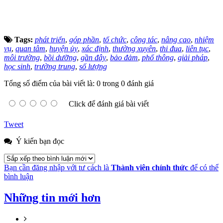
Tags:
phát triển
,
góp phần
,
tổ chức
,
công tác
,
nâng cao
,
nhiệm
vụ
,
quan tâm
,
huyện ủy
,
xác định
,
thường xuyên
,
thi đua
,
liên tục
,
môi trường
,
bồi dưỡng
,
gần đây
,
bảo đảm
,
phổ thông
,
giải pháp
,
học sinh
,
trường trung
,
số lượng
Tổng số điểm của bài viết là: 0 trong 0 đánh giá
Click để đánh giá bài viết
Tweet
Ý kiến bạn đọc
Bạn cần đăng nhập với tư cách là
Thành viên chính thức
để có thể
bình luận
Những tin mới hơn