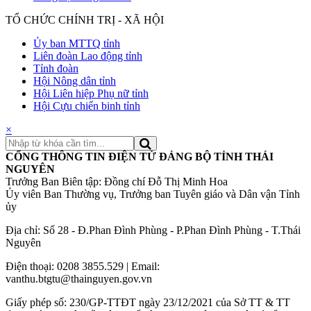
TỔ CHỨC CHÍNH TRỊ - XÃ HỘI
Ủy ban MTTQ tỉnh
Liên đoàn Lao động tỉnh
Tỉnh đoàn
Hội Nông dân tỉnh
Hội Liên hiệp Phụ nữ tỉnh
Hội Cựu chiến binh tỉnh
×
CỔNG THÔNG TIN ĐIỆN TỬ ĐẢNG BỘ TỈNH THÁI
NGUYÊN
Trưởng Ban Biên tập: Đồng chí Đỗ Thị Minh Hoa
Ủy viên Ban Thường vụ, Trưởng ban Tuyên giáo và Dân vận Tỉnh
ủy
Địa chỉ: Số 28 - Đ.Phan Đình Phùng - P.Phan Đình Phùng - T.Thái
Nguyên
Điện thoại: 0208 3855.529 | Email:
vanthu.btgtu@thainguyen.gov.vn
Giấy phép số: 230/GP-TTĐT ngày 23/12/2021 của Sở TT & TT