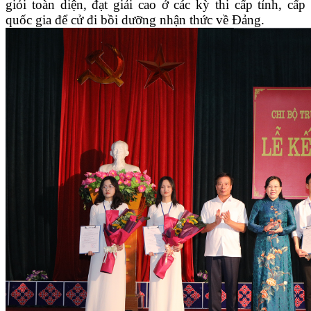
giỏi toàn diện, đạt giải cao ở các kỳ thi cấp tỉnh, cấp
quốc gia để cử đi bồi dưỡng nhận thức về Đảng.