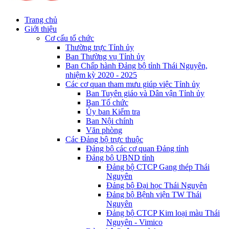
Trang chủ
Giới thiệu
Cơ cấu tổ chức
Thường trực Tỉnh ủy
Ban Thường vụ Tỉnh ủy
Ban Chấp hành Đảng bộ tỉnh Thái Nguyên,
nhiệm kỳ 2020 - 2025
Các cơ quan tham mưu giúp việc Tỉnh ủy
Ban Tuyên giáo và Dân vận Tỉnh ủy
Ban Tổ chức
Ủy ban Kiểm tra
Ban Nội chính
Văn phòng
Các Đảng bộ trực thuộc
Đảng bộ các cơ quan Đảng tỉnh
Đảng bộ UBND tỉnh
Đảng bộ CTCP Gang thép Thái
Nguyên
Đảng bộ Đại học Thái Nguyên
Đảng bộ Bệnh viện TW Thái
Nguyên
Đảng bộ CTCP Kim loại màu Thái
Nguyên - Vimico