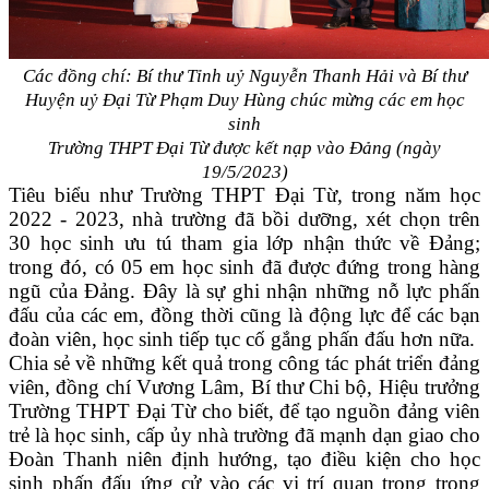
Các đồng chí: Bí thư Tỉnh uỷ Nguyễn Thanh Hải và Bí thư
Huyện uỷ Đại Từ Phạm Duy Hùng chúc mừng các em học
sinh
Trường THPT Đại Từ được kết nạp vào Đảng (ngày
19/5/2023)
Tiêu biểu như Trường THPT Đại Từ, trong năm học
2022 - 2023, nhà trường đã bồi dưỡng, xét chọn trên
30 học sinh ưu tú tham gia lớp nhận thức về Đảng;
trong đó,
có 05 em học
sinh đã được đứng trong hàng
ngũ của Đảng. Đây là sự ghi nhận những nỗ lực phấn
đấu của các em, đồng thời cũng là động lực để các bạn
đoàn viên, học sinh tiếp tục cố gắng phấn đấu hơn nữa.
Chia sẻ về những kết quả trong công tác phát triển đảng
viên, đồng chí Vương Lâm, Bí thư Chi bộ, Hiệu trưởng
Trường THPT Đại Từ cho biết, để tạo nguồn đảng viên
trẻ là học sinh, cấp ủy nhà trường đã mạnh dạn giao cho
Đoàn Thanh niên định hướng, tạo điều kiện cho học
sinh phấn đấu ứng cử vào các vị trí quan trọng trong