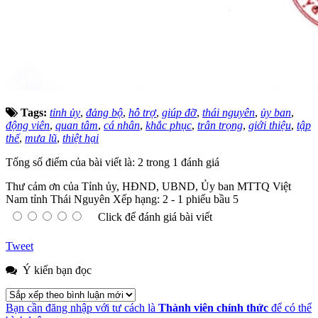
Tags:
tỉnh ủy
,
đảng bộ
,
hỗ trợ
,
giúp đỡ
,
thái nguyên
,
ủy ban
,
động viên
,
quan tâm
,
cá nhân
,
khắc phục
,
trân trọng
,
giới thiệu
,
tập
thể
,
mưa lũ
,
thiệt hại
Tổng số điểm của bài viết là: 2 trong 1 đánh giá
Thư cảm ơn của Tỉnh ủy, HĐND, UBND, Ủy ban MTTQ Việt
Nam tỉnh Thái Nguyên
Xếp hạng:
2
-
1
phiếu bầu
5
Click để đánh giá bài viết
Tweet
Ý kiến bạn đọc
Bạn cần đăng nhập với tư cách là
Thành viên chính thức
để có thể