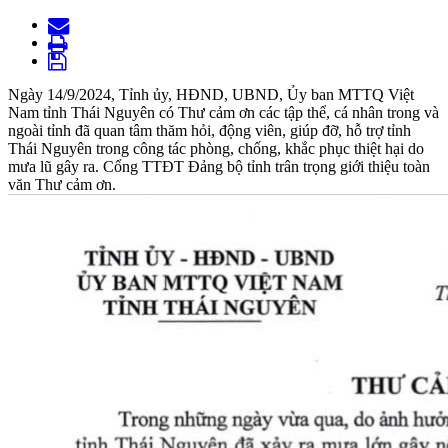
Ngày 14/9/2024, Tỉnh ủy, HĐND, UBND, Ủy ban MTTQ Việt
Nam tỉnh Thái Nguyên có Thư cảm ơn các tập thể, cá nhân trong và
ngoài tỉnh đã quan tâm thăm hỏi, động viên, giúp đỡ, hỗ trợ tỉnh
Thái Nguyên trong công tác phòng, chống, khắc phục thiệt hại do
mưa lũ gây ra. Cổng TTĐT Đảng bộ tỉnh trân trọng giới thiệu toàn
văn Thư cảm ơn.