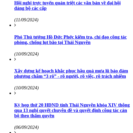
Hội nghị trực tuyến quán triệt các văn bản về đại hội
đảng bộ các cấp
(11/09/2024)
Phó Thủ tướng Hồ Đức Phớc kiểm tra, chỉ đạo công tác
phòng, chống lụt bão tại Thái Nguyên
(10/09/2024)
Xây dựng kế hoạch khắc phục hậu quả mưa lũ bảo đảm
phương châm “3 rõ” - rõ người, rõ việc, rõ trách nhiệm
(10/09/2024)
Kỳ họp thứ 20 HĐND tỉnh Thái Nguyên khóa XIV thông
qua 13 nghị quyết chuyên đề và quyết định công tác cán
bộ theo thẩm quyền
(06/09/2024)