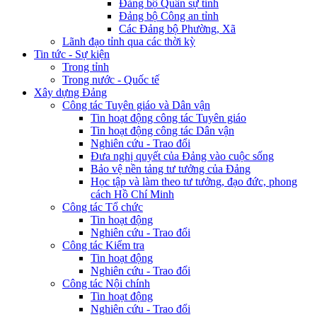
Đảng bộ Quân sự tỉnh
Đảng bộ Công an tỉnh
Các Đảng bộ Phường, Xã
Lãnh đạo tỉnh qua các thời kỳ
Tin tức - Sự kiện
Trong tỉnh
Trong nước - Quốc tế
Xây dựng Đảng
Công tác Tuyên giáo và Dân vận
Tin hoạt động công tác Tuyên giáo
Tin hoạt động công tác Dân vận
Nghiên cứu - Trao đổi
Đưa nghị quyết của Đảng vào cuộc sống
Bảo vệ nền tảng tư tưởng của Đảng
Học tập và làm theo tư tưởng, đạo đức, phong
cách Hồ Chí Minh
Công tác Tổ chức
Tin hoạt động
Nghiên cứu - Trao đổi
Công tác Kiểm tra
Tin hoạt động
Nghiên cứu - Trao đổi
Công tác Nội chính
Tin hoạt động
Nghiên cứu - Trao đổi