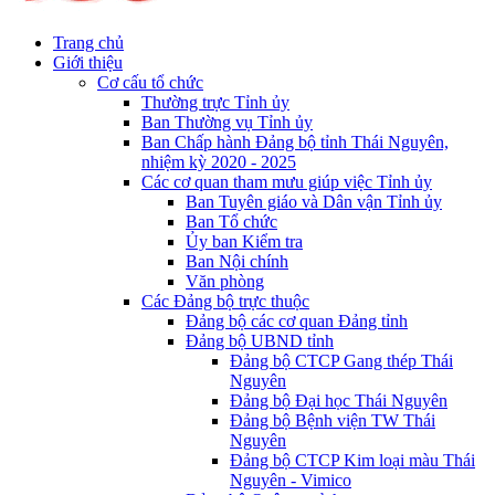
Trang chủ
Giới thiệu
Cơ cấu tổ chức
Thường trực Tỉnh ủy
Ban Thường vụ Tỉnh ủy
Ban Chấp hành Đảng bộ tỉnh Thái Nguyên,
nhiệm kỳ 2020 - 2025
Các cơ quan tham mưu giúp việc Tỉnh ủy
Ban Tuyên giáo và Dân vận Tỉnh ủy
Ban Tổ chức
Ủy ban Kiểm tra
Ban Nội chính
Văn phòng
Các Đảng bộ trực thuộc
Đảng bộ các cơ quan Đảng tỉnh
Đảng bộ UBND tỉnh
Đảng bộ CTCP Gang thép Thái
Nguyên
Đảng bộ Đại học Thái Nguyên
Đảng bộ Bệnh viện TW Thái
Nguyên
Đảng bộ CTCP Kim loại màu Thái
Nguyên - Vimico