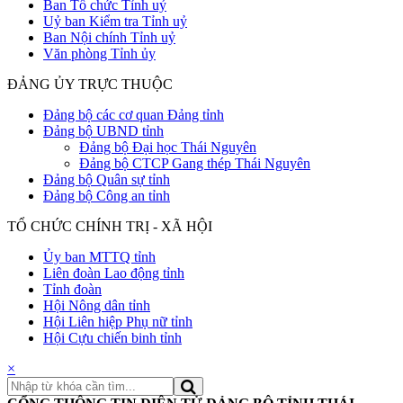
Ban Tổ chức Tỉnh uỷ
Uỷ ban Kiểm tra Tỉnh uỷ
Ban Nội chính Tỉnh uỷ
Văn phòng Tỉnh ủy
ĐẢNG ỦY TRỰC THUỘC
Đảng bộ các cơ quan Đảng tỉnh
Đảng bộ UBND tỉnh
Đảng bộ Đại học Thái Nguyên
Đảng bộ CTCP Gang thép Thái Nguyên
Đảng bộ Quân sự tỉnh
Đảng bộ Công an tỉnh
TỔ CHỨC CHÍNH TRỊ - XÃ HỘI
Ủy ban MTTQ tỉnh
Liên đoàn Lao động tỉnh
Tỉnh đoàn
Hội Nông dân tỉnh
Hội Liên hiệp Phụ nữ tỉnh
Hội Cựu chiến binh tỉnh
×