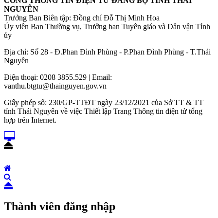
CỔNG THÔNG TIN ĐIỆN TỬ ĐẢNG BỘ TỈNH THÁI
NGUYÊN
Trưởng Ban Biên tập: Đồng chí Đỗ Thị Minh Hoa
Ủy viên Ban Thường vụ, Trưởng ban Tuyên giáo và Dân vận Tỉnh
ủy
Địa chỉ: Số 28 - Đ.Phan Đình Phùng - P.Phan Đình Phùng - T.Thái
Nguyên
Điện thoại: 0208 3855.529 | Email:
vanthu.btgtu@thainguyen.gov.vn
Giấy phép số: 230/GP-TTĐT ngày 23/12/2021 của Sở TT & TT
tỉnh Thái Nguyên về việc Thiết lập Trang Thông tin điện tử tổng
hợp trên Internet.
Thành viên đăng nhập