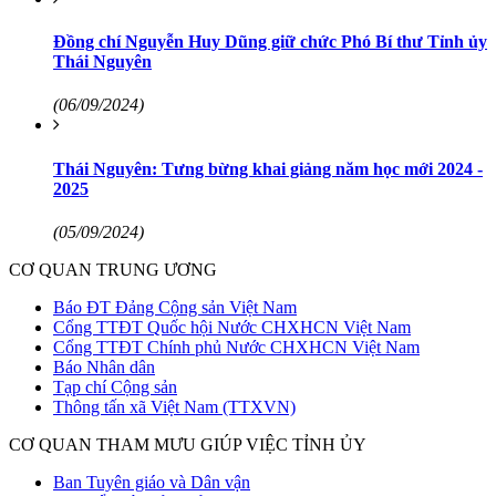
Đồng chí Nguyễn Huy Dũng giữ chức Phó Bí thư Tỉnh ủy
Thái Nguyên
(06/09/2024)
Thái Nguyên: Tưng bừng khai giảng năm học mới 2024 -
2025
(05/09/2024)
CƠ QUAN TRUNG ƯƠNG
Báo ĐT Đảng Cộng sản Việt Nam
Cổng TTĐT Quốc hội Nước CHXHCN Việt Nam
Cổng TTĐT Chính phủ Nước CHXHCN Việt Nam
Báo Nhân dân
Tạp chí Cộng sản
Thông tấn xã Việt Nam (TTXVN)
CƠ QUAN THAM MƯU GIÚP VIỆC TỈNH ỦY
Ban Tuyên giáo và Dân vận