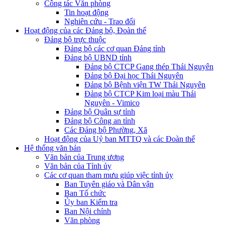
Công tác Văn phòng
Tin hoạt động
Nghiên cứu - Trao đổi
Hoạt động của các Đảng bộ, Đoàn thể
Đảng bộ trực thuộc
Đảng bộ các cơ quan Đảng tỉnh
Đảng bộ UBND tỉnh
Đảng bộ CTCP Gang thép Thái Nguyên
Đảng bộ Đại học Thái Nguyên
Đảng bộ Bệnh viện TW Thái Nguyên
Đảng bộ CTCP Kim loại màu Thái
Nguyên - Vimico
Đảng bộ Quân sự tỉnh
Đảng bộ Công an tỉnh
Các Đảng bộ Phường, Xã
Hoạt động của Uỷ ban MTTQ và các Đoàn thể
Hệ thống văn bản
Văn bản của Trung ương
Văn bản của Tỉnh ủy
Các cơ quan tham mưu giúp việc tỉnh ủy
Ban Tuyên giáo và Dân vận
Ban Tổ chức
Ủy ban Kiểm tra
Ban Nội chính
Văn phòng