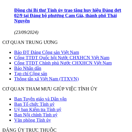
Đồng chí Bí thư Tỉnh ủy trao tặng huy hiệu Đảng đợt
02/9 tại Đảng bộ phường Cam Giá, thành phố Thái
Nguyên
(23/09/2024)
CƠ QUAN TRUNG ƯƠNG
Báo ĐT Đảng Cộng sản Việt Nam
Cổng TTĐT Quốc hội Nước CHXHCN Việt Nam
Cổng TTĐT Chính phủ Nước CHXHCN Việt Nam
Báo Nhân dân
Tạp chí Cộng sản
Thông tấn xã Việt Nam (TTXVN)
CƠ QUAN THAM MƯU GIÚP VIỆC TỈNH ỦY
Ban Tuyên giáo và Dân vận
Ban Tổ chức Tỉnh uỷ
Uỷ ban Kiểm tra Tỉnh uỷ
Ban Nội chính Tỉnh uỷ
Văn phòng Tỉnh ủy
ĐẢNG ỦY TRỰC THUỘC