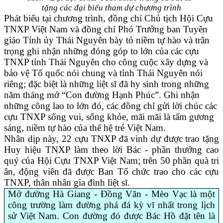
tặng các đại biểu tham dự chương trình
Phát biểu tại chương trình, đồng chí Chủ tịch Hội Cựu
TNXP Việt Nam và đồng chí Phó Trưởng ban Tuyên
giáo Tỉnh ủy Thái Nguyên bày tỏ niềm tự hào và trân
trọng ghi nhận những đóng góp to lớn của các cựu
TNXP tỉnh Thái Nguyên cho công cuộc xây dựng và
bảo vệ Tổ quốc nói chung và tỉnh Thái Nguyên nói
riêng; đặc biệt là những liệt sĩ đã hy sinh trong những
năm tháng mở “Con đường Hạnh Phúc”. Ghi nhận
những công lao to lớn đó, các đồng chí gửi lời chúc các
cựu TNXP sống vui, sống khỏe, mãi mãi là tấm gương
sáng, niềm tự hào của thế hệ trẻ Việt Nam.
Nhân dịp này, 22 cựu TNXP đã vinh dự được trao tặng
Huy hiệu TNXP làm theo lời Bác - phần thưởng cao
quý của Hội Cựu TNXP Việt Nam; trên 50 phần quà tri
ân, động viên đã được Ban Tổ chức trao cho các cựu
TNXP, thân nhân gia đình liệt sĩ.
Mở đường Hà Giang - Đồng Văn - Mèo Vạc là một
công trường làm đường phá đá kỳ vĩ nhất trong lịch
sử Việt Nam. Con đường đó được Bác Hồ đặt tên là