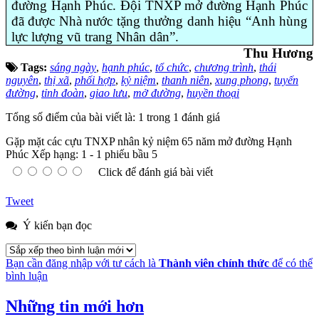
đường Hạnh Phúc. Đội TNXP mở đường Hạnh Phúc
đã được Nhà nước tặng thưởng danh hiệu “Anh hùng
lực lượng vũ trang Nhân dân”.
Thu Hương
Tags:
sáng ngày
,
hạnh phúc
,
tổ chức
,
chương trình
,
thái
nguyên
,
thị xã
,
phối hợp
,
kỷ niệm
,
thanh niên
,
xung phong
,
tuyến
đường
,
tỉnh đoàn
,
giao lưu
,
mở đường
,
huyền thoại
Tổng số điểm của bài viết là: 1 trong 1 đánh giá
Gặp mặt các cựu TNXP nhân kỷ niệm 65 năm mở đường Hạnh
Phúc
Xếp hạng:
1
-
1
phiếu bầu
5
Click để đánh giá bài viết
Tweet
Ý kiến bạn đọc
Bạn cần đăng nhập với tư cách là
Thành viên chính thức
để có thể
bình luận
Những tin mới hơn