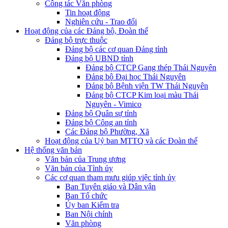
Công tác Văn phòng
Tin hoạt động
Nghiên cứu - Trao đổi
Hoạt động của các Đảng bộ, Đoàn thể
Đảng bộ trực thuộc
Đảng bộ các cơ quan Đảng tỉnh
Đảng bộ UBND tỉnh
Đảng bộ CTCP Gang thép Thái Nguyên
Đảng bộ Đại học Thái Nguyên
Đảng bộ Bệnh viện TW Thái Nguyên
Đảng bộ CTCP Kim loại màu Thái
Nguyên - Vimico
Đảng bộ Quân sự tỉnh
Đảng bộ Công an tỉnh
Các Đảng bộ Phường, Xã
Hoạt động của Uỷ ban MTTQ và các Đoàn thể
Hệ thống văn bản
Văn bản của Trung ương
Văn bản của Tỉnh ủy
Các cơ quan tham mưu giúp việc tỉnh ủy
Ban Tuyên giáo và Dân vận
Ban Tổ chức
Ủy ban Kiểm tra
Ban Nội chính
Văn phòng