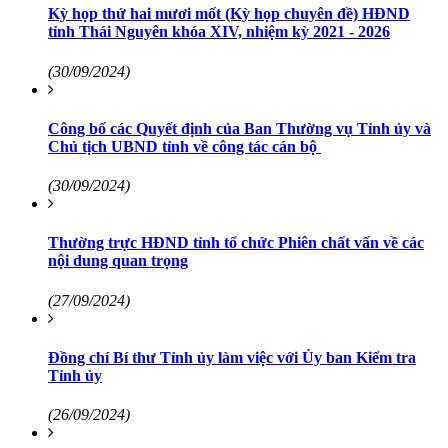
Kỳ họp thứ hai mươi mốt (Kỳ họp chuyên đề) HĐND
tỉnh Thái Nguyên khóa XIV, nhiệm kỳ 2021 - 2026
(30/09/2024)
Công bố các Quyết định của Ban Thường vụ Tỉnh ủy và
Chủ tịch UBND tỉnh về công tác cán bộ
(30/09/2024)
Thường trực HĐND tỉnh tổ chức Phiên chất vấn về các
nội dung quan trọng
(27/09/2024)
Đồng chí Bí thư Tỉnh ủy làm việc với Ủy ban Kiểm tra
Tỉnh ủy
(26/09/2024)