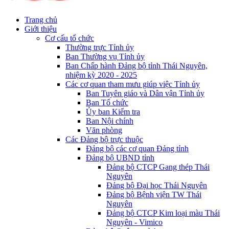
Trang chủ
Giới thiệu
Cơ cấu tổ chức
Thường trực Tỉnh ủy
Ban Thường vụ Tỉnh ủy
Ban Chấp hành Đảng bộ tỉnh Thái Nguyên,
nhiệm kỳ 2020 - 2025
Các cơ quan tham mưu giúp việc Tỉnh ủy
Ban Tuyên giáo và Dân vận Tỉnh ủy
Ban Tổ chức
Ủy ban Kiểm tra
Ban Nội chính
Văn phòng
Các Đảng bộ trực thuộc
Đảng bộ các cơ quan Đảng tỉnh
Đảng bộ UBND tỉnh
Đảng bộ CTCP Gang thép Thái
Nguyên
Đảng bộ Đại học Thái Nguyên
Đảng bộ Bệnh viện TW Thái
Nguyên
Đảng bộ CTCP Kim loại màu Thái
Nguyên - Vimico