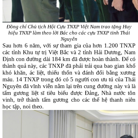
Đồng chí Chủ tịch Hội Cựu TNXP Việt Nam trao tặng Huy
hiệu TNXP làm theo lời Bác cho các cựu TNXP tỉnh Thái
Nguyên
Sau hơn 6 năm, với sự tham gia của hơn 1.200 TNXP
các tỉnh Khu tự trị Việt Bắc và 2 tỉnh Hải Dương, Nam
Định con đường dài 184 km đã được hoàn thành. Để có
thành quả này, các TNXP đã phải trải qua bao gian khổ
khó khăn, ác liệt, thiếu thốn và đánh đổi bằng xương
máu. 14 TNXP trong đó có 5 người con ưu tú của Thái
Nguyên đã vĩnh viễn nằm lại trên cung đường này và là
tấm gương liệt sĩ tiêu biểu được Đảng, Nhà nước tôn
vinh, trở thành tấm gương cho các thế hệ thanh niên
học tập, noi theo.