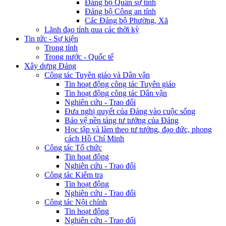
Đảng bộ Quân sự tỉnh
Đảng bộ Công an tỉnh
Các Đảng bộ Phường, Xã
Lãnh đạo tỉnh qua các thời kỳ
Tin tức - Sự kiện
Trong tỉnh
Trong nước - Quốc tế
Xây dựng Đảng
Công tác Tuyên giáo và Dân vận
Tin hoạt động công tác Tuyên giáo
Tin hoạt động công tác Dân vận
Nghiên cứu - Trao đổi
Đưa nghị quyết của Đảng vào cuộc sống
Bảo vệ nền tảng tư tưởng của Đảng
Học tập và làm theo tư tưởng, đạo đức, phong
cách Hồ Chí Minh
Công tác Tổ chức
Tin hoạt động
Nghiên cứu - Trao đổi
Công tác Kiểm tra
Tin hoạt động
Nghiên cứu - Trao đổi
Công tác Nội chính
Tin hoạt động
Nghiên cứu - Trao đổi