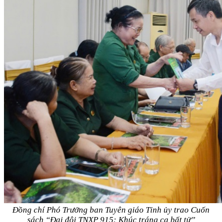
Đồng chí Phó Trưởng ban Tuyên giáo Tỉnh ủy trao Cuốn
sách “Đại đội TNXP 915: Khúc tráng ca bất tử”