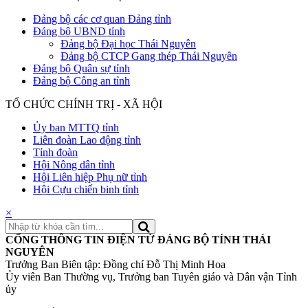
Đảng bộ các cơ quan Đảng tỉnh
Đảng bộ UBND tỉnh
Đảng bộ Đại học Thái Nguyên
Đảng bộ CTCP Gang thép Thái Nguyên
Đảng bộ Quân sự tỉnh
Đảng bộ Công an tỉnh
TỔ CHỨC CHÍNH TRỊ - XÃ HỘI
Ủy ban MTTQ tỉnh
Liên đoàn Lao động tỉnh
Tỉnh đoàn
Hội Nông dân tỉnh
Hội Liên hiệp Phụ nữ tỉnh
Hội Cựu chiến binh tỉnh
×
CỔNG THÔNG TIN ĐIỆN TỬ ĐẢNG BỘ TỈNH THÁI
NGUYÊN
Trưởng Ban Biên tập: Đồng chí Đỗ Thị Minh Hoa
Ủy viên Ban Thường vụ, Trưởng ban Tuyên giáo và Dân vận Tỉnh
ủy