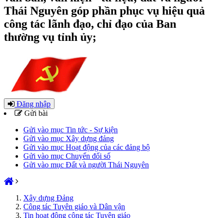
Thái Nguyên góp phần phục vụ hiệu quả
công tác lãnh đạo, chỉ đạo của Ban
thường vụ tỉnh ủy;
Đăng nhập
Gửi bài
Gửi vào mục Tin tức - Sự kiện
Gửi vào mục Xây dựng đảng
Gửi vào mục Hoạt động của các đảng bộ
Gửi vào mục Chuyển đổi số
Gửi vào mục Đất và người Thái Nguyên
Xây dựng Đảng
Công tác Tuyên giáo và Dân vận
Tin hoạt động công tác Tuyên giáo