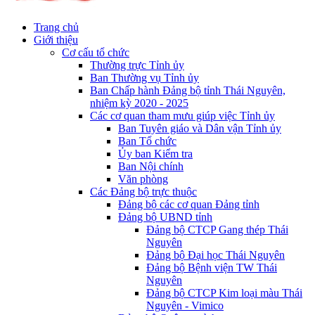
Trang chủ
Giới thiệu
Cơ cấu tổ chức
Thường trực Tỉnh ủy
Ban Thường vụ Tỉnh ủy
Ban Chấp hành Đảng bộ tỉnh Thái Nguyên,
nhiệm kỳ 2020 - 2025
Các cơ quan tham mưu giúp việc Tỉnh ủy
Ban Tuyên giáo và Dân vận Tỉnh ủy
Ban Tổ chức
Ủy ban Kiểm tra
Ban Nội chính
Văn phòng
Các Đảng bộ trực thuộc
Đảng bộ các cơ quan Đảng tỉnh
Đảng bộ UBND tỉnh
Đảng bộ CTCP Gang thép Thái
Nguyên
Đảng bộ Đại học Thái Nguyên
Đảng bộ Bệnh viện TW Thái
Nguyên
Đảng bộ CTCP Kim loại màu Thái
Nguyên - Vimico