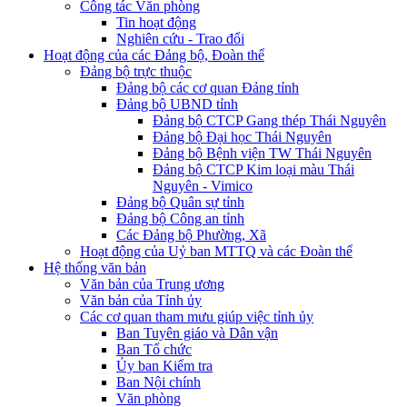
Công tác Văn phòng
Tin hoạt động
Nghiên cứu - Trao đổi
Hoạt động của các Đảng bộ, Đoàn thể
Đảng bộ trực thuộc
Đảng bộ các cơ quan Đảng tỉnh
Đảng bộ UBND tỉnh
Đảng bộ CTCP Gang thép Thái Nguyên
Đảng bộ Đại học Thái Nguyên
Đảng bộ Bệnh viện TW Thái Nguyên
Đảng bộ CTCP Kim loại màu Thái
Nguyên - Vimico
Đảng bộ Quân sự tỉnh
Đảng bộ Công an tỉnh
Các Đảng bộ Phường, Xã
Hoạt động của Uỷ ban MTTQ và các Đoàn thể
Hệ thống văn bản
Văn bản của Trung ương
Văn bản của Tỉnh ủy
Các cơ quan tham mưu giúp việc tỉnh ủy
Ban Tuyên giáo và Dân vận
Ban Tổ chức
Ủy ban Kiểm tra
Ban Nội chính
Văn phòng