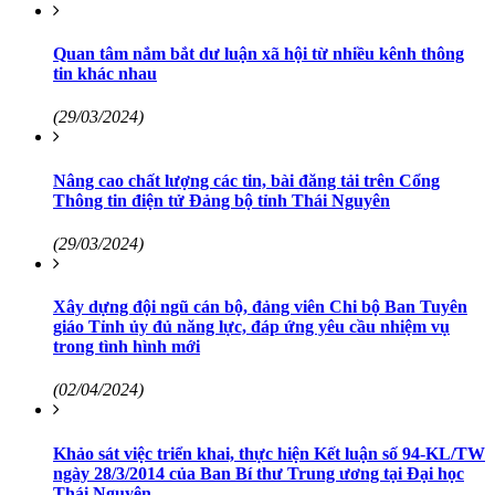
Quan tâm nắm bắt dư luận xã hội từ nhiều kênh thông
tin khác nhau
(29/03/2024)
Nâng cao chất lượng các tin, bài đăng tải trên Cổng
Thông tin điện tử Đảng bộ tỉnh Thái Nguyên
(29/03/2024)
Xây dựng đội ngũ cán bộ, đảng viên Chi bộ Ban Tuyên
giáo Tỉnh ủy đủ năng lực, đáp ứng yêu cầu nhiệm vụ
trong tình hình mới
(02/04/2024)
Khảo sát việc triển khai, thực hiện Kết luận số 94-KL/TW
ngày 28/3/2014 của Ban Bí thư Trung ương tại Đại học
Thái Nguyên