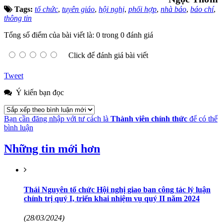
Tags:
tổ chức
,
tuyên giáo
,
hội nghị
,
phối hợp
,
nhà báo
,
báo chí
,
thông tin
Tổng số điểm của bài viết là: 0 trong 0 đánh giá
Click để đánh giá bài viết
Tweet
Ý kiến bạn đọc
Bạn cần đăng nhập với tư cách là
Thành viên chính thức
để có thể
bình luận
Những tin mới hơn
Thái Nguyên tổ chức Hội nghị giao ban công tác lý luận
chính trị quý I, triển khai nhiệm vụ quý II năm 2024
(28/03/2024)