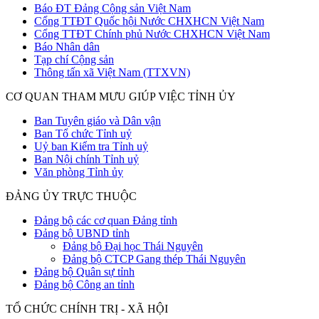
Báo ĐT Đảng Cộng sản Việt Nam
Cổng TTĐT Quốc hội Nước CHXHCN Việt Nam
Cổng TTĐT Chính phủ Nước CHXHCN Việt Nam
Báo Nhân dân
Tạp chí Cộng sản
Thông tấn xã Việt Nam (TTXVN)
CƠ QUAN THAM MƯU GIÚP VIỆC TỈNH ỦY
Ban Tuyên giáo và Dân vận
Ban Tổ chức Tỉnh uỷ
Uỷ ban Kiểm tra Tỉnh uỷ
Ban Nội chính Tỉnh uỷ
Văn phòng Tỉnh ủy
ĐẢNG ỦY TRỰC THUỘC
Đảng bộ các cơ quan Đảng tỉnh
Đảng bộ UBND tỉnh
Đảng bộ Đại học Thái Nguyên
Đảng bộ CTCP Gang thép Thái Nguyên
Đảng bộ Quân sự tỉnh
Đảng bộ Công an tỉnh
TỔ CHỨC CHÍNH TRỊ - XÃ HỘI