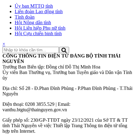
Ủy ban MTTQ tỉnh
Liên đoàn Lao động tỉnh
Tỉnh đoàn
Hội Nông dân tỉnh
Hội Liên hiệp Phụ nữ tỉnh
Hội Cựu chiến binh tỉnh
×
CỔNG THÔNG TIN ĐIỆN TỬ ĐẢNG BỘ TỈNH THÁI
NGUYÊN
Trưởng Ban Biên tập: Đồng chí Đỗ Thị Minh Hoa
Ủy viên Ban Thường vụ, Trưởng ban Tuyên giáo và Dân vận Tỉnh
ủy
Địa chỉ: Số 28 - Đ.Phan Đình Phùng - P.Phan Đình Phùng - T.Thái
Nguyên
Điện thoại: 0208 3855.529 | Email:
vanthu.btgtu@thainguyen.gov.vn
Giấy phép số: 230/GP-TTĐT ngày 23/12/2021 của Sở TT & TT
tỉnh Thái Nguyên về việc Thiết lập Trang Thông tin điện tử tổng
hợp trên Internet.