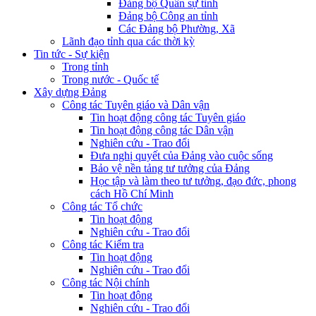
Đảng bộ Quân sự tỉnh
Đảng bộ Công an tỉnh
Các Đảng bộ Phường, Xã
Lãnh đạo tỉnh qua các thời kỳ
Tin tức - Sự kiện
Trong tỉnh
Trong nước - Quốc tế
Xây dựng Đảng
Công tác Tuyên giáo và Dân vận
Tin hoạt động công tác Tuyên giáo
Tin hoạt động công tác Dân vận
Nghiên cứu - Trao đổi
Đưa nghị quyết của Đảng vào cuộc sống
Bảo vệ nền tảng tư tưởng của Đảng
Học tập và làm theo tư tưởng, đạo đức, phong
cách Hồ Chí Minh
Công tác Tổ chức
Tin hoạt động
Nghiên cứu - Trao đổi
Công tác Kiểm tra
Tin hoạt động
Nghiên cứu - Trao đổi
Công tác Nội chính
Tin hoạt động
Nghiên cứu - Trao đổi