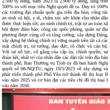
2.500 tỷ đồng, năm 2023 là 2.900 tỷ đồng, tăng trên
500% so với mục tiêu Nghị quyết đề ra. Duy trì 100%
các trường đạt chuẩn quốc gia trên địa bàn; công tác
an sinh xã hội, y tế, chăm sóc sức khỏe cho nhân dân
được thực hiện tốt; an ninh chính trị, trật tự an toàn xã
hội được đảm bảo; công tác quốc phòng, quân sự địa
phương được củng cố và tăng cường; xây dựng Đảng,
xây dựng hệ thống chính trị vững mạnh trên tất cả các
mặt chính trị, tư tưởng, đạo đức, tổ chức và cán bộ.
Với sự nỗ lực, cố gắng của cấp ủy, chính quyền, sự
đoàn kết, nhất trí của nhân dân các dân tộc trên địa bàn
thành phố, Ban Thường vụ Tỉnh ủy đã ban hành Nghị
quyết số 08-NQ/TU, ngày 19/5/2023 về xây dựng và
phát triển thành phố Phổ Yên trở thành đô thị loại II
vào năm 2025 và cơ bản đạt các tiêu chí đô thị loại I
vào năm 2030.