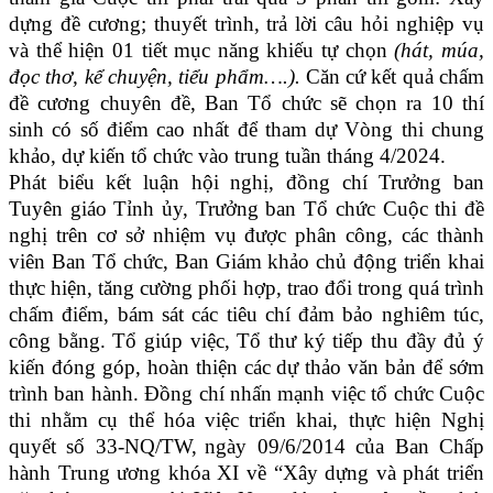
dựng đề cương; thuyết trình, trả lời câu hỏi nghiệp vụ
và thể hiện 01 tiết mục năng khiếu tự chọn
(hát, múa,
đọc thơ, kể chuyện, tiểu phẩm….).
Căn cứ kết quả chấm
đề cương chuyên đề, Ban Tổ chức sẽ chọn ra 10 thí
sinh có số điểm cao nhất để tham dự Vòng thi chung
khảo, dự kiến tổ chức vào trung tuần tháng 4/2024.
Phát biểu kết luận hội nghị, đồng chí Trưởng ban
Tuyên giáo Tỉnh ủy, Trưởng ban Tổ chức Cuộc thi đề
nghị trên cơ sở nhiệm vụ được phân công, các thành
viên Ban Tổ chức, Ban Giám khảo chủ động triển khai
thực hiện, tăng cường phối hợp, trao đổi trong quá trình
chấm điểm, bám sát các tiêu chí đảm bảo nghiêm túc,
công bằng. Tổ giúp việc, Tổ thư ký tiếp thu đầy đủ ý
kiến đóng góp, hoàn thiện các dự thảo văn bản để sớm
trình ban hành. Đồng chí nhấn mạnh việc tổ chức Cuộc
thi nhằm cụ thể hóa việc triển khai, thực hiện Nghị
quyết số 33-NQ/TW,
ngày 09/6/2014 của Ban Chấp
hành Trung ương khóa XI về “Xây dựng và phát triển