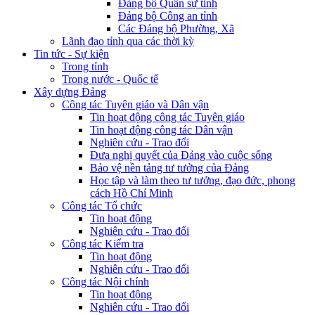
Đảng bộ Quân sự tỉnh
Đảng bộ Công an tỉnh
Các Đảng bộ Phường, Xã
Lãnh đạo tỉnh qua các thời kỳ
Tin tức - Sự kiện
Trong tỉnh
Trong nước - Quốc tế
Xây dựng Đảng
Công tác Tuyên giáo và Dân vận
Tin hoạt động công tác Tuyên giáo
Tin hoạt động công tác Dân vận
Nghiên cứu - Trao đổi
Đưa nghị quyết của Đảng vào cuộc sống
Bảo vệ nền tảng tư tưởng của Đảng
Học tập và làm theo tư tưởng, đạo đức, phong
cách Hồ Chí Minh
Công tác Tổ chức
Tin hoạt động
Nghiên cứu - Trao đổi
Công tác Kiểm tra
Tin hoạt động
Nghiên cứu - Trao đổi
Công tác Nội chính
Tin hoạt động
Nghiên cứu - Trao đổi