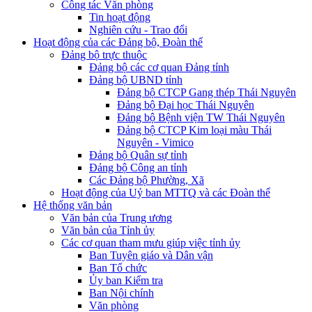
Công tác Văn phòng
Tin hoạt động
Nghiên cứu - Trao đổi
Hoạt động của các Đảng bộ, Đoàn thể
Đảng bộ trực thuộc
Đảng bộ các cơ quan Đảng tỉnh
Đảng bộ UBND tỉnh
Đảng bộ CTCP Gang thép Thái Nguyên
Đảng bộ Đại học Thái Nguyên
Đảng bộ Bệnh viện TW Thái Nguyên
Đảng bộ CTCP Kim loại màu Thái
Nguyên - Vimico
Đảng bộ Quân sự tỉnh
Đảng bộ Công an tỉnh
Các Đảng bộ Phường, Xã
Hoạt động của Uỷ ban MTTQ và các Đoàn thể
Hệ thống văn bản
Văn bản của Trung ương
Văn bản của Tỉnh ủy
Các cơ quan tham mưu giúp việc tỉnh ủy
Ban Tuyên giáo và Dân vận
Ban Tổ chức
Ủy ban Kiểm tra
Ban Nội chính
Văn phòng