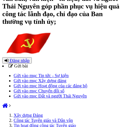
Thái Nguyên góp phần phục vụ hiệu quả
công tác lãnh đạo, chỉ đạo của Ban
thường vụ tỉnh ủy;
Đăng nhập
Gửi bài
Gửi vào mục Tin tức - Sự kiện
Gửi vào mục Xây dựng đảng
Gửi vào mục Hoạt động của các đảng bộ
Gửi vào mục Chuyển đổi số
Gửi vào mục Đất và người Thái Nguyên
Xây dựng Đảng
Công tác Tuyên giáo và Dân vận
Tin hoạt động công tác Tuyên giáo