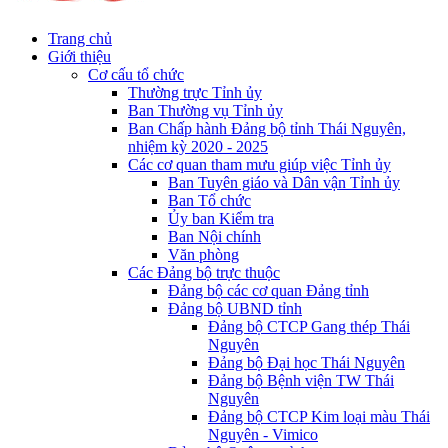
Trang chủ
Giới thiệu
Cơ cấu tổ chức
Thường trực Tỉnh ủy
Ban Thường vụ Tỉnh ủy
Ban Chấp hành Đảng bộ tỉnh Thái Nguyên,
nhiệm kỳ 2020 - 2025
Các cơ quan tham mưu giúp việc Tỉnh ủy
Ban Tuyên giáo và Dân vận Tỉnh ủy
Ban Tổ chức
Ủy ban Kiểm tra
Ban Nội chính
Văn phòng
Các Đảng bộ trực thuộc
Đảng bộ các cơ quan Đảng tỉnh
Đảng bộ UBND tỉnh
Đảng bộ CTCP Gang thép Thái
Nguyên
Đảng bộ Đại học Thái Nguyên
Đảng bộ Bệnh viện TW Thái
Nguyên
Đảng bộ CTCP Kim loại màu Thái
Nguyên - Vimico