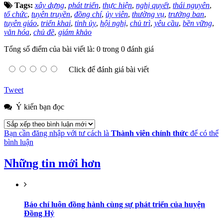
Tags:
xây dựng
,
phát triển
,
thực hiện
,
nghị quyết
,
thái nguyên
,
tổ chức
,
tuyên truyền
,
đồng chí
,
ủy viên
,
thường vụ
,
trưởng ban
,
tuyên giáo
,
triển khai
,
tỉnh ủy
,
hội nghị
,
chủ trì
,
yêu cầu
,
bền vững
,
văn hóa
,
chủ đề
,
giám khảo
Tổng số điểm của bài viết là: 0 trong 0 đánh giá
Click để đánh giá bài viết
Tweet
Ý kiến bạn đọc
Bạn cần đăng nhập với tư cách là
Thành viên chính thức
để có thể
bình luận
Những tin mới hơn
Báo chí luôn đồng hành cùng sự phát triển của huyện
Đồng Hỷ