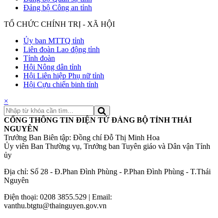
Đảng bộ Công an tỉnh
TỔ CHỨC CHÍNH TRỊ - XÃ HỘI
Ủy ban MTTQ tỉnh
Liên đoàn Lao động tỉnh
Tỉnh đoàn
Hội Nông dân tỉnh
Hội Liên hiệp Phụ nữ tỉnh
Hội Cựu chiến binh tỉnh
×
CỔNG THÔNG TIN ĐIỆN TỬ ĐẢNG BỘ TỈNH THÁI
NGUYÊN
Trưởng Ban Biên tập: Đồng chí Đỗ Thị Minh Hoa
Ủy viên Ban Thường vụ, Trưởng ban Tuyên giáo và Dân vận Tỉnh
ủy
Địa chỉ: Số 28 - Đ.Phan Đình Phùng - P.Phan Đình Phùng - T.Thái
Nguyên
Điện thoại: 0208 3855.529 | Email:
vanthu.btgtu@thainguyen.gov.vn