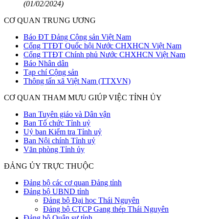
(01/02/2024)
CƠ QUAN TRUNG ƯƠNG
Báo ĐT Đảng Cộng sản Việt Nam
Cổng TTĐT Quốc hội Nước CHXHCN Việt Nam
Cổng TTĐT Chính phủ Nước CHXHCN Việt Nam
Báo Nhân dân
Tạp chí Cộng sản
Thông tấn xã Việt Nam (TTXVN)
CƠ QUAN THAM MƯU GIÚP VIỆC TỈNH ỦY
Ban Tuyên giáo và Dân vận
Ban Tổ chức Tỉnh uỷ
Uỷ ban Kiểm tra Tỉnh uỷ
Ban Nội chính Tỉnh uỷ
Văn phòng Tỉnh ủy
ĐẢNG ỦY TRỰC THUỘC
Đảng bộ các cơ quan Đảng tỉnh
Đảng bộ UBND tỉnh
Đảng bộ Đại học Thái Nguyên
Đảng bộ CTCP Gang thép Thái Nguyên
Đảng bộ Quân sự tỉnh