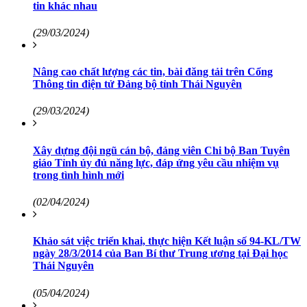
tin khác nhau
(29/03/2024)
Nâng cao chất lượng các tin, bài đăng tải trên Cổng
Thông tin điện tử Đảng bộ tỉnh Thái Nguyên
(29/03/2024)
Xây dựng đội ngũ cán bộ, đảng viên Chi bộ Ban Tuyên
giáo Tỉnh ủy đủ năng lực, đáp ứng yêu cầu nhiệm vụ
trong tình hình mới
(02/04/2024)
Khảo sát việc triển khai, thực hiện Kết luận số 94-KL/TW
ngày 28/3/2014 của Ban Bí thư Trung ương tại Đại học
Thái Nguyên
(05/04/2024)