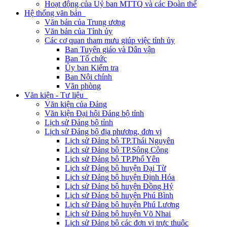
Hoạt động của Uỷ ban MTTQ và các Đoàn thể
Hệ thống văn bản
Văn bản của Trung ương
Văn bản của Tỉnh ủy
Các cơ quan tham mưu giúp việc tỉnh ủy
Ban Tuyên giáo và Dân vận
Ban Tổ chức
Ủy ban Kiểm tra
Ban Nội chính
Văn phòng
Văn kiện - Tư liệu
Văn kiện của Đảng
Văn kiện Đại hội Đảng bộ tỉnh
Lịch sử Đảng bộ tỉnh
Lịch sử Đảng bộ địa phương, đơn vị
Lịch sử Đảng bộ TP.Thái Nguyên
Lịch sử Đảng bộ TP.Sông Công
Lịch sử Đảng bộ TP.Phổ Yên
Lịch sử Đảng bộ huyện Đại Từ
Lịch sử Đảng bộ huyện Định Hóa
Lịch sử Đảng bộ huyện Đồng Hỷ
Lịch sử Đảng bộ huyện Phú Bình
Lịch sử Đảng bộ huyện Phú Lương
Lịch sử Đảng bộ huyện Võ Nhai
Lịch sử Đảng bộ các đơn vị trực thuộc