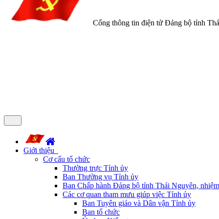
Cổng thông tin điện tử Đảng bộ tỉnh Th
Giới thiệu
Cơ cấu tổ chức
Thường trực Tỉnh ủy
Ban Thường vụ Tỉnh ủy
Ban Chấp hành Đảng bộ tỉnh Thái Nguyên, nhiệm
Các cơ quan tham mưu giúp việc Tỉnh ủy
Ban Tuyên giáo và Dân vận Tỉnh ủy
Ban tổ chức