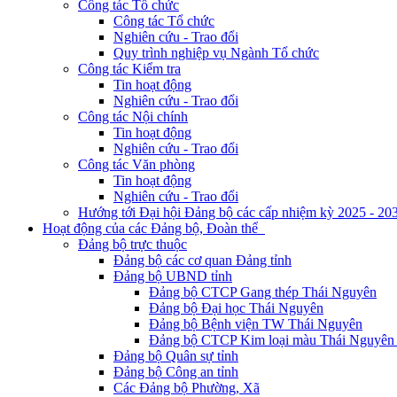
Công tác Tổ chức
Công tác Tổ chức
Nghiên cứu - Trao đổi
Quy trình nghiệp vụ Ngành Tổ chức
Công tác Kiểm tra
Tin hoạt động
Nghiên cứu - Trao đổi
Công tác Nội chính
Tin hoạt động
Nghiên cứu - Trao đổi
Công tác Văn phòng
Tin hoạt động
Nghiên cứu - Trao đổi
Hướng tới Đại hội Đảng bộ các cấp nhiệm kỳ 2025 - 20
Hoạt động của các Đảng bộ, Đoàn thể
Đảng bộ trực thuộc
Đảng bộ các cơ quan Đảng tỉnh
Đảng bộ UBND tỉnh
Đảng bộ CTCP Gang thép Thái Nguyên
Đảng bộ Đại học Thái Nguyên
Đảng bộ Bệnh viện TW Thái Nguyên
Đảng bộ CTCP Kim loại màu Thái Nguyên 
Đảng bộ Quân sự tỉnh
Đảng bộ Công an tỉnh
Các Đảng bộ Phường, Xã