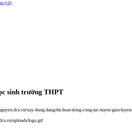
n (cũ)
 học sinh trường THPT
ainguyen.dcs.vn/xay-dung-dang/tin-hoat-dong-cong-tac-tuyen-giao/tuyen
.dcs.vn/uploads/logo.gif