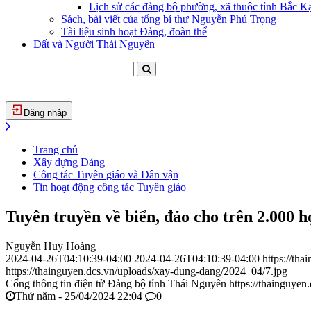
Lịch sử các đảng bộ phường, xã thuộc tỉnh Bắc Kạ
Sách, bài viết của tổng bí thư Nguyễn Phú Trọng
Tài liệu sinh hoạt Đảng, đoàn thể
Đất và Người Thái Nguyên
Đăng nhập
Trang chủ
Xây dựng Đảng
Công tác Tuyên giáo và Dân vận
Tin hoạt động công tác Tuyên giáo
Tuyên truyền về biển, đảo cho trên 2.000
Nguyễn Huy Hoàng
2024-04-26T04:10:39-04:00
2024-04-26T04:10:39-04:00
https://th
https://thainguyen.dcs.vn/uploads/xay-dung-dang/2024_04/7.jpg
Cổng thông tin điện tử Đảng bộ tỉnh Thái Nguyên
https://thainguyen
Thứ năm - 25/04/2024 22:04
0