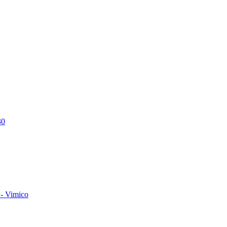
30
- Vimico