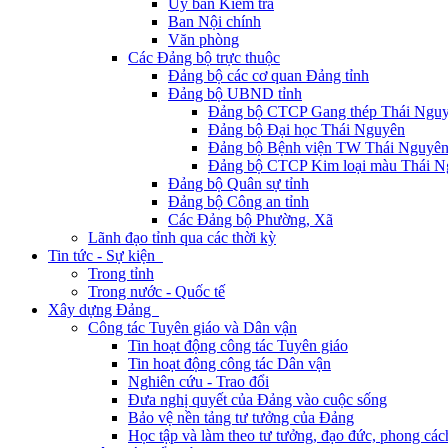
Ủy ban Kiểm tra
Ban Nội chính
Văn phòng
Các Đảng bộ trực thuộc
Đảng bộ các cơ quan Đảng tỉnh
Đảng bộ UBND tỉnh
Đảng bộ CTCP Gang thép Thái Ngu
Đảng bộ Đại học Thái Nguyên
Đảng bộ Bệnh viện TW Thái Nguyê
Đảng bộ CTCP Kim loại màu Thái N
Đảng bộ Quân sự tỉnh
Đảng bộ Công an tỉnh
Các Đảng bộ Phường, Xã
Lãnh đạo tỉnh qua các thời kỳ
Tin tức - Sự kiện
Trong tỉnh
Trong nước - Quốc tế
Xây dựng Đảng
Công tác Tuyên giáo và Dân vận
Tin hoạt động công tác Tuyên giáo
Tin hoạt động công tác Dân vận
Nghiên cứu - Trao đổi
Đưa nghị quyết của Đảng vào cuộc sống
Bảo vệ nền tảng tư tưởng của Đảng
Học tập và làm theo tư tưởng, đạo đức, phong cá