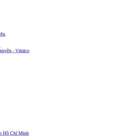
yên
n
guyên - Vimico
ch Hồ Chí Minh