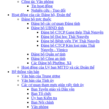
Công tác Văn phòng
Tin hoạt động
Nghiên cứu - Trao đổi
Hoạt động của các Đảng bộ, Đoàn thể
Đảng bộ trực thuộc
Đảng bộ các cơ quan Đảng tỉnh
Đảng bộ UBND tỉnh
Đảng bộ CTCP Gang thép Thái Nguyên
Đảng bộ Đại học Thái Nguyên
Đảng bộ Bệnh viện TW Thái Nguyên
Đảng bộ CTCP Kim loại màu Thái
Nguyên - Vimico
Đảng bộ Quân sự tỉnh
Đảng bộ Công an tỉnh
Các Đảng bộ Phường, Xã
Hoạt động của Uỷ ban MTTQ và các Đoàn thể
Hệ thống văn bản
Văn bản của Trung ương
Văn bản của Tỉnh ủy
Các cơ quan tham mưu giúp việc tỉnh ủy
Ban Tuyên giáo và Dân vận
Ban Tổ chức
Ủy ban Kiểm tra
Ban Nội chính
Văn phòng