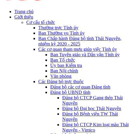
Trang chủ
Giới thiệu
Cơ cấu tổ chức
Thường trực Tỉnh ủy
Ban Thường vụ Tỉnh ủy
Ban Chấp hành Đảng bộ tỉnh Thái Nguyên,
nhiệm kỳ 2020 - 2025
Các cơ quan tham mưu giúp việc Tỉnh ủy
Ban Tuyên giáo và Dân vận Tỉnh ủy
Ban Tổ chức
Ủy ban Kiểm tra
Ban Nội chính
Văn phòng
Các Đảng bộ trực thuộc
Đảng bộ các cơ quan Đảng tỉnh
Đảng bộ UBND tỉnh
Đảng bộ CTCP Gang thép Thái
Nguyên
Đảng bộ Đại học Thái Nguyên
Đảng bộ Bệnh viện TW Thái
Nguyên
Đảng bộ CTCP Kim loại màu Thái
Nguyên - Vimico