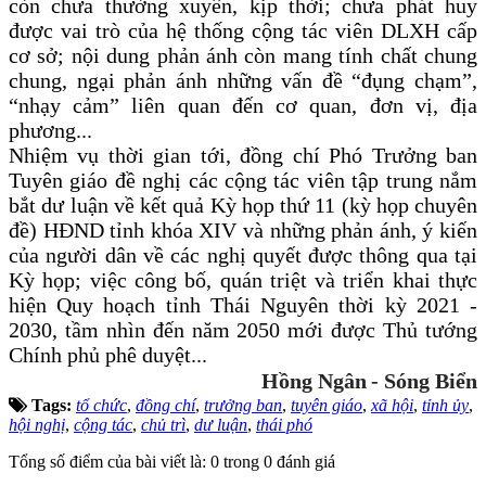
còn chưa thường xuyên, kịp thời; chưa phát huy
được vai trò của hệ thống cộng tác viên DLXH cấp
cơ sở; nội dung phản ánh còn mang tính chất chung
chung, ngại phản ánh những vấn đề “đụng chạm”,
“nhạy cảm” liên quan đến cơ quan, đơn vị, địa
phương...
Nhiệm vụ thời gian tới, đồng chí Phó Trưởng ban
Tuyên giáo đề nghị các cộng tác viên tập trung nắm
bắt dư luận về kết quả Kỳ họp thứ 11 (kỳ họp chuyên
đề) HĐND tỉnh khóa XIV và những phản ánh, ý kiến
của người dân về các nghị quyết được thông qua tại
Kỳ họp; việc công bố, quán triệt và triển khai thực
hiện Quy hoạch tỉnh Thái Nguyên thời kỳ 2021 -
2030, tầm nhìn đến năm 2050 mới được Thủ tướng
Chính phủ phê duyệt...
Hồng Ngân
- Sóng Biển
Tags:
tổ chức
,
đồng chí
,
trưởng ban
,
tuyên giáo
,
xã hội
,
tỉnh ủy
,
hội nghị
,
cộng tác
,
chủ trì
,
dư luận
,
thái phó
Tổng số điểm của bài viết là: 0 trong 0 đánh giá