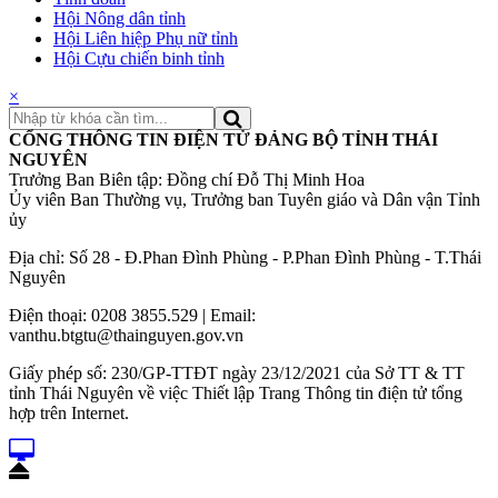
Hội Nông dân tỉnh
Hội Liên hiệp Phụ nữ tỉnh
Hội Cựu chiến binh tỉnh
×
CỔNG THÔNG TIN ĐIỆN TỬ ĐẢNG BỘ TỈNH THÁI
NGUYÊN
Trưởng Ban Biên tập: Đồng chí Đỗ Thị Minh Hoa
Ủy viên Ban Thường vụ, Trưởng ban Tuyên giáo và Dân vận Tỉnh
ủy
Địa chỉ: Số 28 - Đ.Phan Đình Phùng - P.Phan Đình Phùng - T.Thái
Nguyên
Điện thoại: 0208 3855.529 | Email:
vanthu.btgtu@thainguyen.gov.vn
Giấy phép số: 230/GP-TTĐT ngày 23/12/2021 của Sở TT & TT
tỉnh Thái Nguyên về việc Thiết lập Trang Thông tin điện tử tổng
hợp trên Internet.