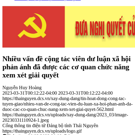
Nhiều vấn đề cộng tác viên dư luận xã hội
phản ánh đã được các cơ quan chức năng
xem xét giải quyết
Nguyễn Huy Hoàng
2023-03-31T00:12:22-04:00
2023-03-31T00:12:22-04:00
https://thainguyen.dcs.vn/xay-dung-dang/tin-hoat-dong-cong-tac-
tuyen-giao/nhieu-van-de-cong-tac-vien-du-luan-xa-hoi-phan-anh-da-
duoc-cac-co-quan-chuc-nang-xem-xet-giai-quyet-562.html
https://thainguyen.dcs.vn/uploads/xay-dung-dang/2023_03/image-
20230331110924-1.jpeg
Cổng thông tin điện tử Đảng bộ tỉnh Thái Nguyên
https://thainguyen.dcs.vn/uploads/logo.gif