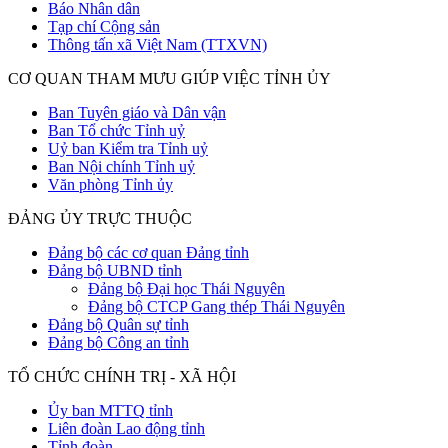
Báo Nhân dân
Tạp chí Cộng sản
Thông tấn xã Việt Nam (TTXVN)
CƠ QUAN THAM MƯU GIÚP VIỆC TỈNH ỦY
Ban Tuyên giáo và Dân vận
Ban Tổ chức Tỉnh uỷ
Uỷ ban Kiểm tra Tỉnh uỷ
Ban Nội chính Tỉnh uỷ
Văn phòng Tỉnh ủy
ĐẢNG ỦY TRỰC THUỘC
Đảng bộ các cơ quan Đảng tỉnh
Đảng bộ UBND tỉnh
Đảng bộ Đại học Thái Nguyên
Đảng bộ CTCP Gang thép Thái Nguyên
Đảng bộ Quân sự tỉnh
Đảng bộ Công an tỉnh
TỔ CHỨC CHÍNH TRỊ - XÃ HỘI
Ủy ban MTTQ tỉnh
Liên đoàn Lao động tỉnh
Tỉnh đoàn