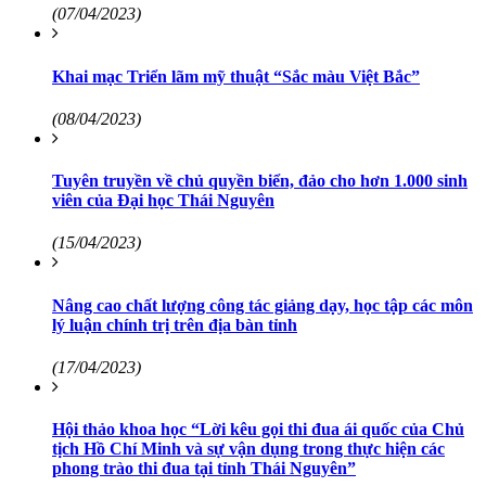
(07/04/2023)
Khai mạc Triển lãm mỹ thuật “Sắc màu Việt Bắc”
(08/04/2023)
Tuyên truyền về chủ quyền biển, đảo cho hơn 1.000 sinh
viên của Đại học Thái Nguyên
(15/04/2023)
Nâng cao chất lượng công tác giảng dạy, học tập các môn
lý luận chính trị trên địa bàn tỉnh
(17/04/2023)
Hội thảo khoa học “Lời kêu gọi thi đua ái quốc của Chủ
tịch Hồ Chí Minh và sự vận dụng trong thực hiện các
phong trào thi đua tại tỉnh Thái Nguyên”