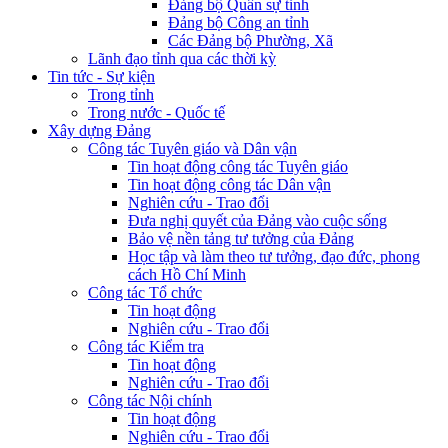
Đảng bộ Quân sự tỉnh
Đảng bộ Công an tỉnh
Các Đảng bộ Phường, Xã
Lãnh đạo tỉnh qua các thời kỳ
Tin tức - Sự kiện
Trong tỉnh
Trong nước - Quốc tế
Xây dựng Đảng
Công tác Tuyên giáo và Dân vận
Tin hoạt động công tác Tuyên giáo
Tin hoạt động công tác Dân vận
Nghiên cứu - Trao đổi
Đưa nghị quyết của Đảng vào cuộc sống
Bảo vệ nền tảng tư tưởng của Đảng
Học tập và làm theo tư tưởng, đạo đức, phong
cách Hồ Chí Minh
Công tác Tổ chức
Tin hoạt động
Nghiên cứu - Trao đổi
Công tác Kiểm tra
Tin hoạt động
Nghiên cứu - Trao đổi
Công tác Nội chính
Tin hoạt động
Nghiên cứu - Trao đổi