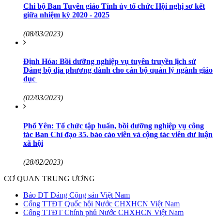
Chi bộ Ban Tuyên giáo Tỉnh ủy tổ chức Hội nghị sơ kết
giữa nhiệm kỳ 2020 - 2025
(08/03/2023)
Định Hóa: Bồi dưỡng nghiệp vụ tuyên truyền lịch sử
Đảng bộ địa phương dành cho cán bộ quản lý ngành giáo
dục
(02/03/2023)
Phổ Yên: Tổ chức tập huấn, bồi dưỡng nghiệp vụ công
tác Ban Chỉ đạo 35, báo cáo viên và cộng tác viên dư luận
xã hội
(28/02/2023)
CƠ QUAN TRUNG ƯƠNG
Báo ĐT Đảng Cộng sản Việt Nam
Cổng TTĐT Quốc hội Nước CHXHCN Việt Nam
Cổng TTĐT Chính phủ Nước CHXHCN Việt Nam