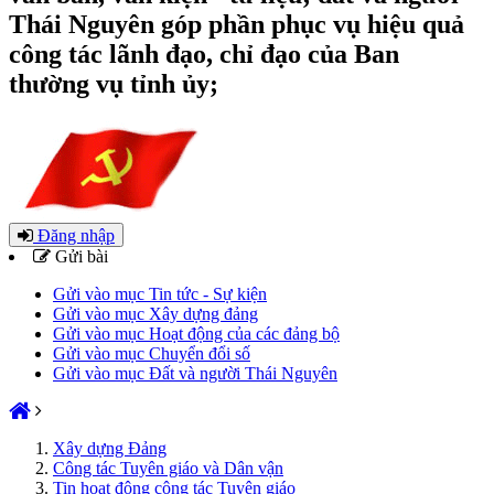
Thái Nguyên góp phần phục vụ hiệu quả
công tác lãnh đạo, chỉ đạo của Ban
thường vụ tỉnh ủy;
Đăng nhập
Gửi bài
Gửi vào mục Tin tức - Sự kiện
Gửi vào mục Xây dựng đảng
Gửi vào mục Hoạt động của các đảng bộ
Gửi vào mục Chuyển đổi số
Gửi vào mục Đất và người Thái Nguyên
Xây dựng Đảng
Công tác Tuyên giáo và Dân vận
Tin hoạt động công tác Tuyên giáo