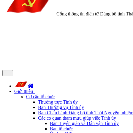
Cổng thông tin điện tử Đảng bộ tỉnh Th
Giới thiệu
Cơ cấu tổ chức
Thường trực Tỉnh ủy
Ban Thường vụ Tỉnh ủy
Ban Chấp hành Đảng bộ tỉnh Thái Nguyên, nhiệm
Các cơ quan tham mưu giúp việc Tỉnh ủy
Ban Tuyên giáo và Dân vận Tỉnh ủy
Ban tổ chức