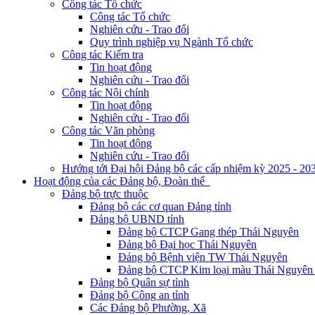
Công tác Tổ chức
Công tác Tổ chức
Nghiên cứu - Trao đổi
Quy trình nghiệp vụ Ngành Tổ chức
Công tác Kiểm tra
Tin hoạt động
Nghiên cứu - Trao đổi
Công tác Nội chính
Tin hoạt động
Nghiên cứu - Trao đổi
Công tác Văn phòng
Tin hoạt động
Nghiên cứu - Trao đổi
Hướng tới Đại hội Đảng bộ các cấp nhiệm kỳ 2025 - 20
Hoạt động của các Đảng bộ, Đoàn thể
Đảng bộ trực thuộc
Đảng bộ các cơ quan Đảng tỉnh
Đảng bộ UBND tỉnh
Đảng bộ CTCP Gang thép Thái Nguyên
Đảng bộ Đại học Thái Nguyên
Đảng bộ Bệnh viện TW Thái Nguyên
Đảng bộ CTCP Kim loại màu Thái Nguyên 
Đảng bộ Quân sự tỉnh
Đảng bộ Công an tỉnh
Các Đảng bộ Phường, Xã