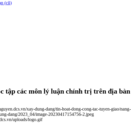
n (cũ)
c tập các môn lý luận chính trị trên địa bàn
ainguyen.dcs.vn/xay-dung-dang/tin-hoat-dong-cong-tac-tuyen-giao/nang
y-dung-dang/2023_04/image-20230417154756-2.jpeg
.dcs.vn/uploads/logo.gif