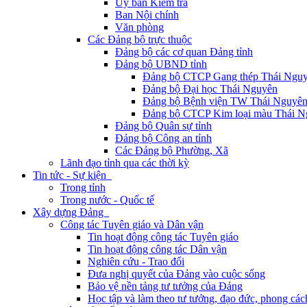
Ủy ban Kiểm tra
Ban Nội chính
Văn phòng
Các Đảng bộ trực thuộc
Đảng bộ các cơ quan Đảng tỉnh
Đảng bộ UBND tỉnh
Đảng bộ CTCP Gang thép Thái Ngu
Đảng bộ Đại học Thái Nguyên
Đảng bộ Bệnh viện TW Thái Nguyê
Đảng bộ CTCP Kim loại màu Thái N
Đảng bộ Quân sự tỉnh
Đảng bộ Công an tỉnh
Các Đảng bộ Phường, Xã
Lãnh đạo tỉnh qua các thời kỳ
Tin tức - Sự kiện
Trong tỉnh
Trong nước - Quốc tế
Xây dựng Đảng
Công tác Tuyên giáo và Dân vận
Tin hoạt động công tác Tuyên giáo
Tin hoạt động công tác Dân vận
Nghiên cứu - Trao đổi
Đưa nghị quyết của Đảng vào cuộc sống
Bảo vệ nền tảng tư tưởng của Đảng
Học tập và làm theo tư tưởng, đạo đức, phong cá