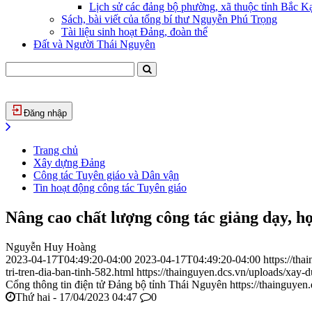
Lịch sử các đảng bộ phường, xã thuộc tỉnh Bắc Kạ
Sách, bài viết của tổng bí thư Nguyễn Phú Trọng
Tài liệu sinh hoạt Đảng, đoàn thể
Đất và Người Thái Nguyên
Đăng nhập
Trang chủ
Xây dựng Đảng
Công tác Tuyên giáo và Dân vận
Tin hoạt động công tác Tuyên giáo
Nâng cao chất lượng công tác giảng dạy, họ
Nguyễn Huy Hoàng
2023-04-17T04:49:20-04:00
2023-04-17T04:49:20-04:00
https://th
tri-tren-dia-ban-tinh-582.html
https://thainguyen.dcs.vn/uploads/xa
Cổng thông tin điện tử Đảng bộ tỉnh Thái Nguyên
https://thainguyen
Thứ hai - 17/04/2023 04:47
0