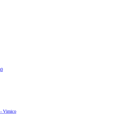
30
- Vimico