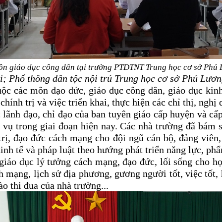
ôn giáo dục công dân tại trường PTDTNT Trung học cơ sở Phú
i; Phổ thông dân tộc nội trú Trung học cơ sở Phú Lươ
huộc các môn đạo đức, giáo dục công dân, giáo dục kin
hính trị và việc triển khai, thực hiện các chỉ thị, nghị
 lãnh đạo, chỉ đạo của ban tuyên giáo cấp huyện và cấp
 vụ trong giai đoạn hiện nay. Các nhà trường đã bám s
 trị, đạo đức cách mạng cho đội ngũ cán bộ, đảng viê
nh tế và pháp luật theo hướng phát triển năng lực, phẩ
giáo dục lý tưởng cách mạng, đạo đức, lối sống cho họ
ch mạng, lịch sử địa phương, gương người tốt, việc tốt
 thi đua của nhà trường...