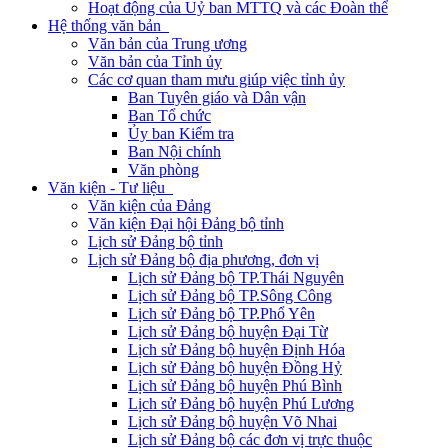
Hoạt động của Uỷ ban MTTQ và các Đoàn thể
Hệ thống văn bản
Văn bản của Trung ương
Văn bản của Tỉnh ủy
Các cơ quan tham mưu giúp việc tỉnh ủy
Ban Tuyên giáo và Dân vận
Ban Tổ chức
Ủy ban Kiểm tra
Ban Nội chính
Văn phòng
Văn kiện - Tư liệu
Văn kiện của Đảng
Văn kiện Đại hội Đảng bộ tỉnh
Lịch sử Đảng bộ tỉnh
Lịch sử Đảng bộ địa phương, đơn vị
Lịch sử Đảng bộ TP.Thái Nguyên
Lịch sử Đảng bộ TP.Sông Công
Lịch sử Đảng bộ TP.Phổ Yên
Lịch sử Đảng bộ huyện Đại Từ
Lịch sử Đảng bộ huyện Định Hóa
Lịch sử Đảng bộ huyện Đồng Hỷ
Lịch sử Đảng bộ huyện Phú Bình
Lịch sử Đảng bộ huyện Phú Lương
Lịch sử Đảng bộ huyện Võ Nhai
Lịch sử Đảng bộ các đơn vị trực thuộc