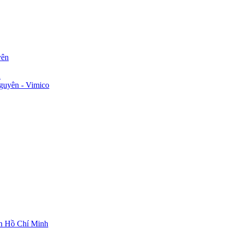
yên
n
guyên - Vimico
ch Hồ Chí Minh