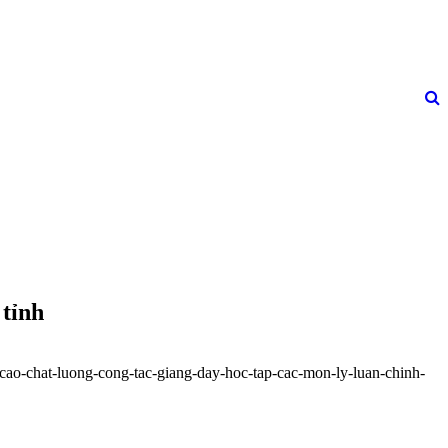
 tỉnh
-cao-chat-luong-cong-tac-giang-day-hoc-tap-cac-mon-ly-luan-chinh-