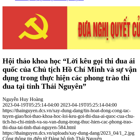
Hội thảo khoa học “Lời kêu gọi thi đua ái
quốc của Chủ tịch Hồ Chí Minh và sự vận
dụng trong thực hiện các phong trào thi
đua tại tỉnh Thái Nguyên”
Nguyễn Huy Hoàng
2023-04-19T05:25:14-04:00
2023-04-19T05:25:14-04:00
https://thainguyen.dcs.vn/xay-dung-dang/tin-hoat-dong-cong-tac-
tuyen-giao/hoi-thao-khoa-hoc-loi-keu-goi-thi-dua-ai-quoc-cua-chu-
tich-ho-chi-minh-va-su-van-dung-trong-thuc-hien-cac-phong-trao-
thi-dua-tai-tinh-thai-nguyen-584.html
https://thainguyen.dcs.vn/uploads/xay-dung-dang/2023_04/1_2.jpg
Cổng thông tin điện tử Đảng bộ tỉnh Thái Nguyên