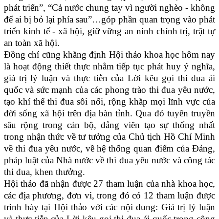
phát triển”, “Cả nước chung tay vì người nghèo - không
để ai bị bỏ lại phía sau”…góp phần quan trọng vào phát
triển kinh tế - xã hội, giữ vững an ninh chính trị, trật tự
an toàn xã hội.
Đồng chí cũng khẳng định Hội thảo khoa học hôm nay
là hoạt động thiết thực nhằm tiếp tục phát huy ý nghĩa,
giá trị lý luận và thực tiễn của Lời kêu gọi thi đua ái
quốc và sức mạnh của các phong trào thi đua yêu nước,
tạo khí thế thi đua sôi nổi, rộng khắp mọi lĩnh vực của
đời sống xã hội trên địa bàn tỉnh. Qua đó tuyên truyền
sâu rộng trong cán bộ, đảng viên tạo sự thống nhất
trong nhận thức về tư tưởng của Chủ tịch Hồ Chí Minh
về thi đua yêu nước, về hệ thống quan điểm của Đảng,
pháp luật của Nhà nước về thi đua yêu nước và công tác
thi đua, khen thưởng.
Hội thảo đã nhận được 27 tham luận của nhà khoa học,
các địa phương, đơn vi, trong đó có 12 tham luận được
trình bày tại Hội thảo với các nội dung: Giá trị lý luận
và thực tiễn của Lời kêu gọi thi đua ái quốc trong công