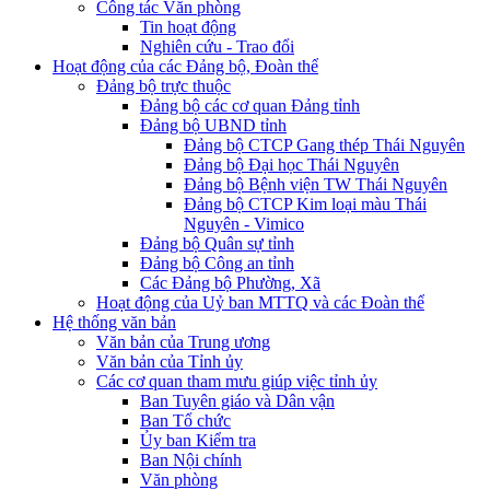
Công tác Văn phòng
Tin hoạt động
Nghiên cứu - Trao đổi
Hoạt động của các Đảng bộ, Đoàn thể
Đảng bộ trực thuộc
Đảng bộ các cơ quan Đảng tỉnh
Đảng bộ UBND tỉnh
Đảng bộ CTCP Gang thép Thái Nguyên
Đảng bộ Đại học Thái Nguyên
Đảng bộ Bệnh viện TW Thái Nguyên
Đảng bộ CTCP Kim loại màu Thái
Nguyên - Vimico
Đảng bộ Quân sự tỉnh
Đảng bộ Công an tỉnh
Các Đảng bộ Phường, Xã
Hoạt động của Uỷ ban MTTQ và các Đoàn thể
Hệ thống văn bản
Văn bản của Trung ương
Văn bản của Tỉnh ủy
Các cơ quan tham mưu giúp việc tỉnh ủy
Ban Tuyên giáo và Dân vận
Ban Tổ chức
Ủy ban Kiểm tra
Ban Nội chính
Văn phòng