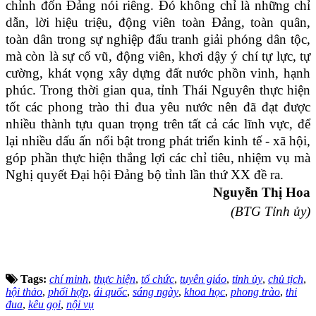
chỉnh đốn Đảng nói riêng. Đó không chỉ là những chỉ
dẫn, lời hiệu triệu, động viên toàn Đảng, toàn quân,
toàn dân trong sự nghiệp đấu tranh giải phóng dân tộc,
mà còn là sự cổ vũ, động viên, khơi dậy ý chí tự lực, tự
cường, khát vọng xây dựng đất nước phồn vinh, hạnh
phúc. Trong thời gian qua, tỉnh Thái Nguyên thực hiện
tốt các phong trào thi đua yêu nước nên đã đạt được
nhiều thành tựu quan trọng trên tất cả các lĩnh vực, để
lại nhiều dấu ấn nổi bật trong phát triển kinh tế - xã hội,
góp phần thực hiện thắng lợi các chỉ tiêu, nhiệm vụ mà
Nghị quyết Đại hội Đảng bộ tỉnh lần thứ XX đề ra.
Nguyễn Thị Hoa
(BTG Tỉnh ủy)
Tags:
chí minh
,
thực hiện
,
tổ chức
,
tuyên giáo
,
tỉnh ủy
,
chủ tịch
,
hội thảo
,
phối hợp
,
ái quốc
,
sáng ngày
,
khoa học
,
phong trào
,
thi
đua
,
kêu gọi
,
nội vụ