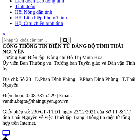
Liên đoàn Lao động tỉnh
Tỉnh đoàn
Hội Nông dân tỉnh
Hội Liên hiệp Phụ nữ tỉnh
Hội Cựu chiến binh tỉnh
×
CỔNG THÔNG TIN ĐIỆN TỬ ĐẢNG BỘ TỈNH THÁI
NGUYÊN
Trưởng Ban Biên tập: Đồng chí Đỗ Thị Minh Hoa
Ủy viên Ban Thường vụ, Trưởng ban Tuyên giáo và Dân vận Tỉnh
ủy
Địa chỉ: Số 28 - Đ.Phan Đình Phùng - P.Phan Đình Phùng - T.Thái
Nguyên
Điện thoại: 0208 3855.529 | Email:
vanthu.btgtu@thainguyen.gov.vn
Giấy phép số: 230/GP-TTĐT ngày 23/12/2021 của Sở TT & TT
tỉnh Thái Nguyên về việc Thiết lập Trang Thông tin điện tử tổng
hợp trên Internet.