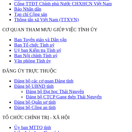
Cổng TTĐT Chính phủ Nước CHXHCN Việt Nam
Báo Nhân dân
Tạp chí Cộng sản
Thông tấn xã Việt Nam (TTXVN)
CƠ QUAN THAM MƯU GIÚP VIỆC TỈNH ỦY
Ban Tuyên giáo và Dân vận
Ban Tổ chức Tỉnh uỷ
Uỷ ban Kiểm tra Tỉnh uỷ
Ban Nội chính Tỉnh uỷ
Văn phòng Tỉnh ủy
ĐẢNG ỦY TRỰC THUỘC
Đảng bộ các cơ quan Đảng tỉnh
Đảng bộ UBND tỉnh
Đảng bộ Đại học Thái Nguyên
Đảng bộ CTCP Gang thép Thái Nguyên
Đảng bộ Quân sự tỉnh
Đảng bộ Công an tỉnh
TỔ CHỨC CHÍNH TRỊ - XÃ HỘI
Ủy ban MTTQ tỉnh