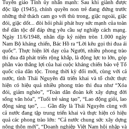
Tuyên giáo Tỉnh ủy nhấn mạnh: Sau khi giành được
độc lập (1945), chính quyền non trẻ đang đứng trước
những thử thách cam go với thù trong, giặc ngoài, giặc
đói, giặc dốt... đòi hỏi phải phát huy sức mạnh của toàn
thể dân tộc để đáp ứng yêu cầu sự nghiệp cách mạng.
Ngày 11/6/1948, nhân dịp kỷ niệm tròn 1.000 ngày
Nam Bộ kháng chiến, Bác Hồ ra “Lời kêu gọi thi đua ái
quốc”. Thực hiện lời dạy của Người, nhiều phong trào
thi đua đã phát triển rộng khắp, là động lực to lớn, góp
phần vào thắng lợi của hai cuộc kháng chiến bảo vệ Tổ
quốc của dân tộc. Trong thời kỳ đổi mới, cùng với cả
nước, tỉnh Thái Nguyên đã triển khai và tổ chức thực
hiện có hiệu quả nhiều phong trào thi đua như “Xóa
đói, giảm nghèo”, “Toàn dân đoàn kết xây dựng đời
sống văn hóa”, “Tuổi trẻ sáng tạo”, “Lao động giỏi, lao
động sáng tạo”, … Gần đây là Thái Nguyên cùng với
cả nước đang tập trung triển khai và thực hiện có hiệu
quả các phong trào lớn: “Cả nước chung sức xây dựng
nông thôn mới”, “Doanh nghiệp Việt Nam hội nhập và