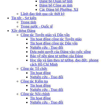
Đảng bộ Quân sự tỉnh
Đảng bộ Công an tỉnh
Các Đảng bộ Phường, Xã
Lãnh đạo tỉnh qua các thời kỳ
Tin tức - Sự kiện
Trong tỉnh
Trong nước - Quốc tế
Xây dựng Đảng
Công tác Tuyên giáo và Dân vận
Tin hoạt động công tác Tuyên giáo
Tin hoạt động công tác Dân vận
Nghiên cứu - Trao đổi
Đưa nghị quyết của Đảng vào cuộc sống
Bảo vệ nền tảng tư tưởng của Đảng
Học tập và làm theo tư tưởng, đạo đức, phong
cách Hồ Chí Minh
Công tác Tổ chức
Tin hoạt động
Nghiên cứu - Trao đổi
Công tác Kiểm tra
Tin hoạt động
Nghiên cứu - Trao đổi
Công tác Nội chính
Tin hoạt động
Nghiên cứu - Trao đổi