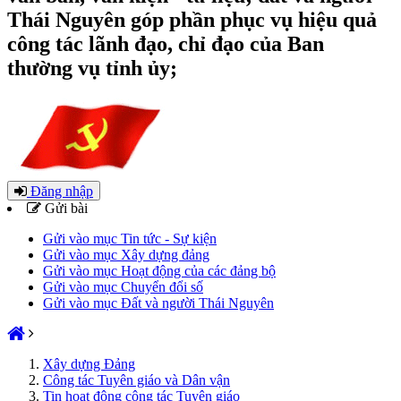
Thái Nguyên góp phần phục vụ hiệu quả
công tác lãnh đạo, chỉ đạo của Ban
thường vụ tỉnh ủy;
Đăng nhập
Gửi bài
Gửi vào mục Tin tức - Sự kiện
Gửi vào mục Xây dựng đảng
Gửi vào mục Hoạt động của các đảng bộ
Gửi vào mục Chuyển đổi số
Gửi vào mục Đất và người Thái Nguyên
Xây dựng Đảng
Công tác Tuyên giáo và Dân vận
Tin hoạt động công tác Tuyên giáo