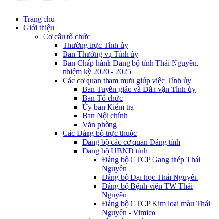
Trang chủ
Giới thiệu
Cơ cấu tổ chức
Thường trực Tỉnh ủy
Ban Thường vụ Tỉnh ủy
Ban Chấp hành Đảng bộ tỉnh Thái Nguyên,
nhiệm kỳ 2020 - 2025
Các cơ quan tham mưu giúp việc Tỉnh ủy
Ban Tuyên giáo và Dân vận Tỉnh ủy
Ban Tổ chức
Ủy ban Kiểm tra
Ban Nội chính
Văn phòng
Các Đảng bộ trực thuộc
Đảng bộ các cơ quan Đảng tỉnh
Đảng bộ UBND tỉnh
Đảng bộ CTCP Gang thép Thái
Nguyên
Đảng bộ Đại học Thái Nguyên
Đảng bộ Bệnh viện TW Thái
Nguyên
Đảng bộ CTCP Kim loại màu Thái
Nguyên - Vimico