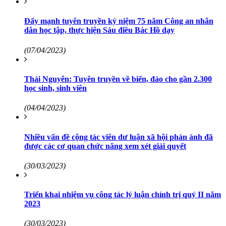
Đẩy mạnh tuyên truyền kỷ niệm 75 năm Công an nhân
dân học tập, thực hiện Sáu điều Bác Hồ dạy
(07/04/2023)
Thái Nguyên: Tuyên truyền về biển, đảo cho gần 2.300
học sinh, sinh viên
(04/04/2023)
Nhiều vấn đề cộng tác viên dư luận xã hội phản ánh đã
được các cơ quan chức năng xem xét giải quyết
(30/03/2023)
Triển khai nhiệm vụ công tác lý luận chính trị quý II năm
2023
(30/03/2023)