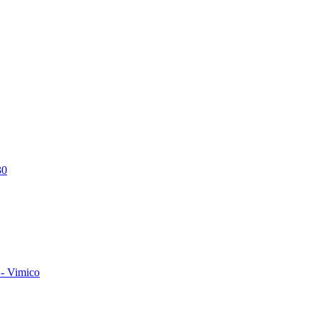
30
- Vimico