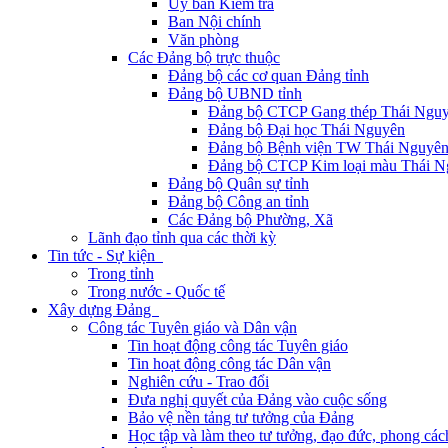
Ủy ban Kiểm tra
Ban Nội chính
Văn phòng
Các Đảng bộ trực thuộc
Đảng bộ các cơ quan Đảng tỉnh
Đảng bộ UBND tỉnh
Đảng bộ CTCP Gang thép Thái Ngu
Đảng bộ Đại học Thái Nguyên
Đảng bộ Bệnh viện TW Thái Nguyê
Đảng bộ CTCP Kim loại màu Thái N
Đảng bộ Quân sự tỉnh
Đảng bộ Công an tỉnh
Các Đảng bộ Phường, Xã
Lãnh đạo tỉnh qua các thời kỳ
Tin tức - Sự kiện
Trong tỉnh
Trong nước - Quốc tế
Xây dựng Đảng
Công tác Tuyên giáo và Dân vận
Tin hoạt động công tác Tuyên giáo
Tin hoạt động công tác Dân vận
Nghiên cứu - Trao đổi
Đưa nghị quyết của Đảng vào cuộc sống
Bảo vệ nền tảng tư tưởng của Đảng
Học tập và làm theo tư tưởng, đạo đức, phong cá