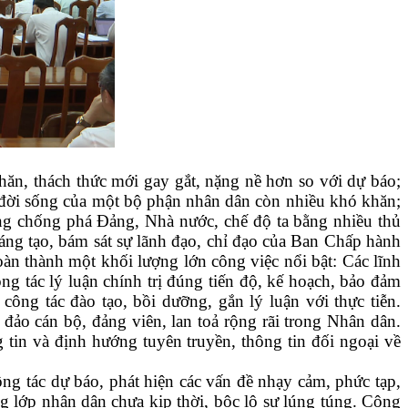
hăn, thách thức mới gay gắt, nặng nề hơn so với dự báo;
, đời sống của một bộ phận nhân dân còn nhiều khó khăn;
ộng chống phá Đảng, Nhà nước, chế độ ta bằng nhiều thủ
sáng tạo, bám sát sự lãnh đạo, chỉ đạo của Ban Chấp hành
oàn thành một khối lượng lớn công việc nổi bật: Các lĩnh
ng tác lý luận chính trị đúng tiến độ, kế hoạch, bảo đảm
 công tác đào tạo, bồi dưỡng, gắn lý luận với thực tiễn.
đảo cán bộ, đảng viên, lan toả rộng rãi trong Nhân dân.
g tin và định hướng tuyên truyền, thông tin đối ngoại về
ng tác dự báo, phát hiện các vấn đề nhạy cảm, phức tạp,
ng lớp nhân dân chưa kịp thời, bộc lộ sự lúng túng. Công