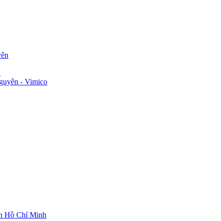
yên
n
guyên - Vimico
ch Hồ Chí Minh