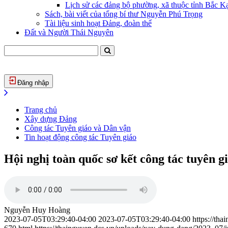
Lịch sử các đảng bộ phường, xã thuộc tỉnh Bắc Kạ
Sách, bài viết của tổng bí thư Nguyễn Phú Trọng
Tài liệu sinh hoạt Đảng, đoàn thể
Đất và Người Thái Nguyên
Đăng nhập
Trang chủ
Xây dựng Đảng
Công tác Tuyên giáo và Dân vận
Tin hoạt động công tác Tuyên giáo
Hội nghị toàn quốc sơ kết công tác tuyên 
Nguyễn Huy Hoàng
2023-07-05T03:29:40-04:00
2023-07-05T03:29:40-04:00
https://th