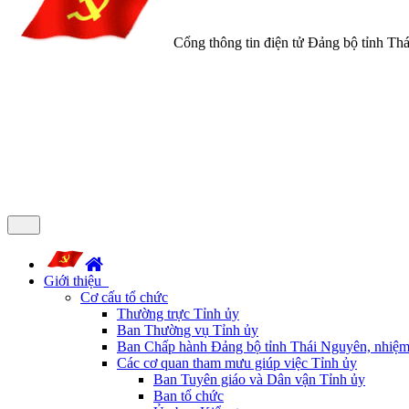
Cổng thông tin điện tử Đảng bộ tỉnh Th
Giới thiệu
Cơ cấu tổ chức
Thường trực Tỉnh ủy
Ban Thường vụ Tỉnh ủy
Ban Chấp hành Đảng bộ tỉnh Thái Nguyên, nhiệm
Các cơ quan tham mưu giúp việc Tỉnh ủy
Ban Tuyên giáo và Dân vận Tỉnh ủy
Ban tổ chức