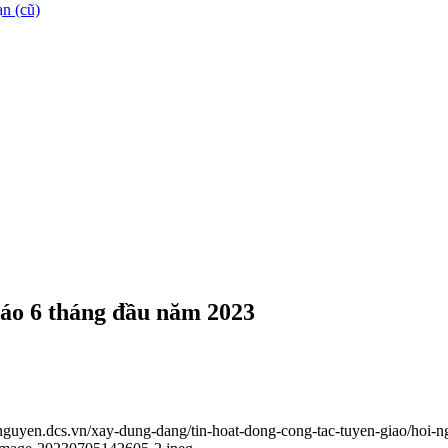
n (cũ)
giáo 6 tháng đầu năm 2023
ainguyen.dcs.vn/xay-dung-dang/tin-hoat-dong-cong-tac-tuyen-giao/hoi-