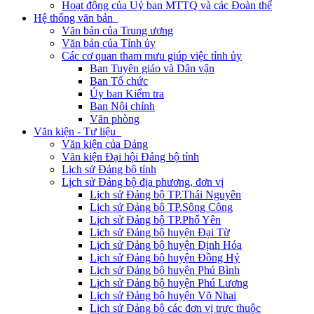
Hoạt động của Uỷ ban MTTQ và các Đoàn thể
Hệ thống văn bản
Văn bản của Trung ương
Văn bản của Tỉnh ủy
Các cơ quan tham mưu giúp việc tỉnh ủy
Ban Tuyên giáo và Dân vận
Ban Tổ chức
Ủy ban Kiểm tra
Ban Nội chính
Văn phòng
Văn kiện - Tư liệu
Văn kiện của Đảng
Văn kiện Đại hội Đảng bộ tỉnh
Lịch sử Đảng bộ tỉnh
Lịch sử Đảng bộ địa phương, đơn vị
Lịch sử Đảng bộ TP.Thái Nguyên
Lịch sử Đảng bộ TP.Sông Công
Lịch sử Đảng bộ TP.Phổ Yên
Lịch sử Đảng bộ huyện Đại Từ
Lịch sử Đảng bộ huyện Định Hóa
Lịch sử Đảng bộ huyện Đồng Hỷ
Lịch sử Đảng bộ huyện Phú Bình
Lịch sử Đảng bộ huyện Phú Lương
Lịch sử Đảng bộ huyện Võ Nhai
Lịch sử Đảng bộ các đơn vị trực thuộc