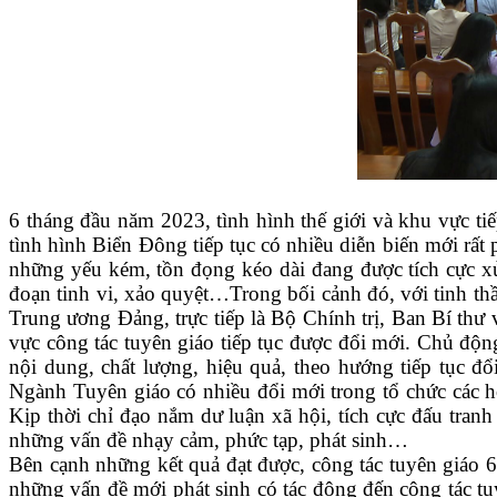
6 tháng đầu năm 2023, tình hình thế giới và khu vực ti
tình hình Biển Đông tiếp tục có nhiều diễn biến mới rấ
những yếu kém, tồn đọng kéo dài đang được tích cực xử
đoạn tinh vi, xảo quyệt…Trong bối cảnh đó, với tinh thầ
Trung ương Đảng, trực tiếp là Bộ Chính trị, Ban Bí thư 
vực công tác tuyên giáo tiếp tục được đổi mới. Chủ động
nội dung, chất lượng, hiệu quả, theo hướng tiếp tục đổi
Ngành Tuyên giáo có nhiều đổi mới trong tổ chức các hộ
Kịp thời chỉ đạo nắm dư luận xã hội, tích cực đấu tranh
những vấn đề nhạy cảm, phức tạp, phát sinh…
Bên cạnh những kết quả đạt được, công tác tuyên giáo 6
những vấn đề mới phát sinh có tác động đến công tác tuy