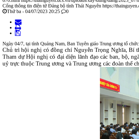
670.html
https://thainguyen.dcs.vn/uploads/xay-dung-dang/2023_07
Cổng thông tin điện tử Đảng bộ tỉnh Thái Nguyên
https://thainguyen
Thứ ba - 04/07/2023 20:25
0
Ngày 04/7, tại tỉnh Quảng Nam, Ban Tuyên giáo Trung ương tổ chức H
Chủ trì hội nghị có đồng chí Nguyễn Trọng Nghĩa, Bí 
Tham dự Hội nghị có đại diện lãnh đạo các ban, bộ, ng
uỷ trực thuộc Trung ương và Trung ương các đoàn thể chín