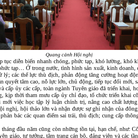
Quang cảnh Hội nghị
ếp tục diễn biến nhanh chóng, phức tạp, khó lường, khó k
t phức tạp… Ở trong nước, tình hình sản xuất, kinh doanh
 lý; các thế lực thù địch, phản động tăng cường hoạt đ
n quyết tâm cao, nỗ lực lớn, chủ động, tiếp tục đổi mới, 
và cấp ủy các cấp, toàn ngành Tuyên giáo đã triển khai, h
, kịp thời tham mưu cấp ủy chỉ đạo, tổ chức triển khai cô
 mới việc học tập lý luận chính trị, nâng cao chất lượng
i nghị, hội thảo lớn và nhận được sự ghi nhận của đông 
 phản bác các quan điểm sai trái, thù địch; cung cấp thôn
 tháng đầu năm cũng còn những tồn tại, hạn chế, như: Cô
ên giáo, tư tưởng, tâm trạng cán bộ, đảng viên và các tầ