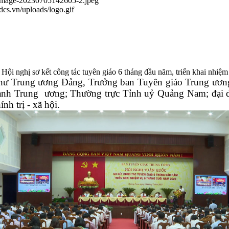
/image-20230705142605-2.jpeg
.dcs.vn/uploads/logo.gif
ội nghị sơ kết công tác tuyên giáo 6 tháng đầu năm, triển khai nhiệm
thư Trung ương Đảng, Trưởng ban Tuyên giáo Trung ươn
ành Trung ương; Thường trực Tỉnh uỷ Quảng Nam; đại di
h trị - xã hội.