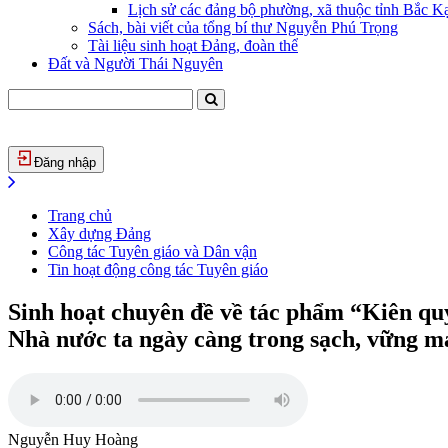
Lịch sử các đảng bộ phường, xã thuộc tỉnh Bắc Kạ
Sách, bài viết của tổng bí thư Nguyễn Phú Trọng
Tài liệu sinh hoạt Đảng, đoàn thể
Đất và Người Thái Nguyên
Đăng nhập
Trang chủ
Xây dựng Đảng
Công tác Tuyên giáo và Dân vận
Tin hoạt động công tác Tuyên giáo
Sinh hoạt chuyên đề về tác phẩm “Kiên quy
Nhà nước ta ngày càng trong sạch, vững 
Nguyễn Huy Hoàng