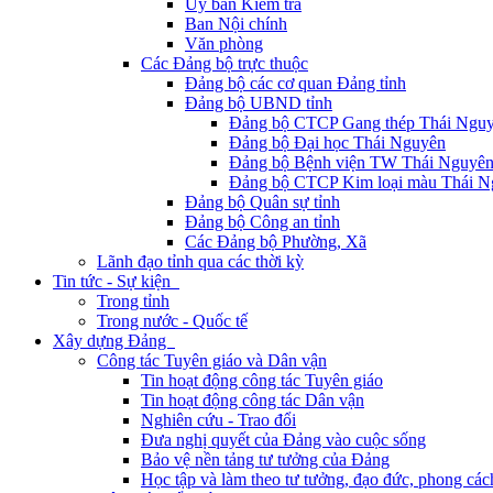
Ủy ban Kiểm tra
Ban Nội chính
Văn phòng
Các Đảng bộ trực thuộc
Đảng bộ các cơ quan Đảng tỉnh
Đảng bộ UBND tỉnh
Đảng bộ CTCP Gang thép Thái Ngu
Đảng bộ Đại học Thái Nguyên
Đảng bộ Bệnh viện TW Thái Nguyê
Đảng bộ CTCP Kim loại màu Thái N
Đảng bộ Quân sự tỉnh
Đảng bộ Công an tỉnh
Các Đảng bộ Phường, Xã
Lãnh đạo tỉnh qua các thời kỳ
Tin tức - Sự kiện
Trong tỉnh
Trong nước - Quốc tế
Xây dựng Đảng
Công tác Tuyên giáo và Dân vận
Tin hoạt động công tác Tuyên giáo
Tin hoạt động công tác Dân vận
Nghiên cứu - Trao đổi
Đưa nghị quyết của Đảng vào cuộc sống
Bảo vệ nền tảng tư tưởng của Đảng
Học tập và làm theo tư tưởng, đạo đức, phong cá