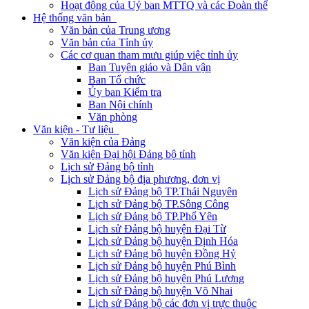
Hoạt động của Uỷ ban MTTQ và các Đoàn thể
Hệ thống văn bản
Văn bản của Trung ương
Văn bản của Tỉnh ủy
Các cơ quan tham mưu giúp việc tỉnh ủy
Ban Tuyên giáo và Dân vận
Ban Tổ chức
Ủy ban Kiểm tra
Ban Nội chính
Văn phòng
Văn kiện - Tư liệu
Văn kiện của Đảng
Văn kiện Đại hội Đảng bộ tỉnh
Lịch sử Đảng bộ tỉnh
Lịch sử Đảng bộ địa phương, đơn vị
Lịch sử Đảng bộ TP.Thái Nguyên
Lịch sử Đảng bộ TP.Sông Công
Lịch sử Đảng bộ TP.Phổ Yên
Lịch sử Đảng bộ huyện Đại Từ
Lịch sử Đảng bộ huyện Định Hóa
Lịch sử Đảng bộ huyện Đồng Hỷ
Lịch sử Đảng bộ huyện Phú Bình
Lịch sử Đảng bộ huyện Phú Lương
Lịch sử Đảng bộ huyện Võ Nhai
Lịch sử Đảng bộ các đơn vị trực thuộc