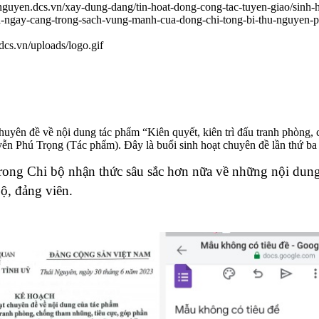
ainguyen.dcs.vn/xay-dung-dang/tin-hoat-dong-cong-tac-tuyen-giao/sinh-
-ngay-cang-trong-sach-vung-manh-cua-dong-chi-tong-bi-thu-nguyen-p
.dcs.vn/uploads/logo.gif
chuyên đề về nội dung tác phẩm “Kiên quyết, kiên trì đấu tranh phòn
ễn Phú Trọng (Tác phẩm). Đây là buổi sinh hoạt chuyên đề lần thứ ba
rong Chi bộ nhận thức sâu sắc hơn nữa về những nội dung
ộ, đảng viên.