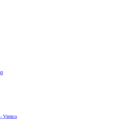
30
- Vimico