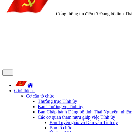
Cổng thông tin điện tử Đảng bộ tỉnh Th
Giới thiệu
Cơ cấu tổ chức
Thường trực Tỉnh ủy
Ban Thường vụ Tỉnh ủy
Ban Chấp hành Đảng bộ tỉnh Thái Nguyên, nhiệm
Các cơ quan tham mưu giúp việc Tỉnh ủy
Ban Tuyên giáo và Dân vận Tỉnh ủy
Ban tổ chức