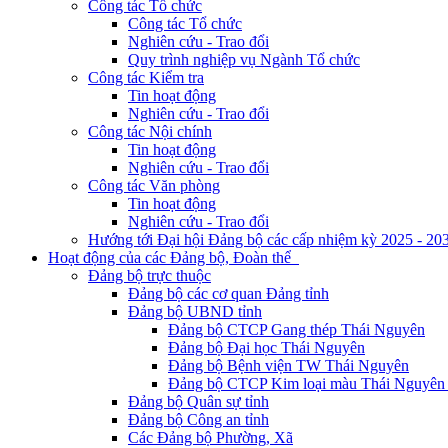
Công tác Tổ chức
Công tác Tổ chức
Nghiên cứu - Trao đổi
Quy trình nghiệp vụ Ngành Tổ chức
Công tác Kiểm tra
Tin hoạt động
Nghiên cứu - Trao đổi
Công tác Nội chính
Tin hoạt động
Nghiên cứu - Trao đổi
Công tác Văn phòng
Tin hoạt động
Nghiên cứu - Trao đổi
Hướng tới Đại hội Đảng bộ các cấp nhiệm kỳ 2025 - 20
Hoạt động của các Đảng bộ, Đoàn thể
Đảng bộ trực thuộc
Đảng bộ các cơ quan Đảng tỉnh
Đảng bộ UBND tỉnh
Đảng bộ CTCP Gang thép Thái Nguyên
Đảng bộ Đại học Thái Nguyên
Đảng bộ Bệnh viện TW Thái Nguyên
Đảng bộ CTCP Kim loại màu Thái Nguyên 
Đảng bộ Quân sự tỉnh
Đảng bộ Công an tỉnh
Các Đảng bộ Phường, Xã