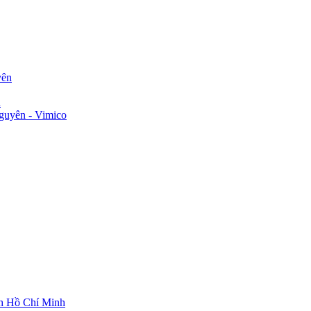
yên
n
guyên - Vimico
ch Hồ Chí Minh