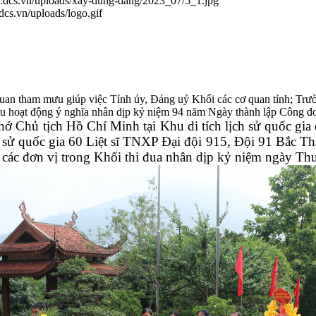
en.dcs.vn/uploads/xay-dung-dang/2023_07/5_1.jpg
.dcs.vn/uploads/logo.gif
an tham mưu giúp việc Tỉnh ủy, Đảng uỷ Khối các cơ quan tỉnh; Trườn
u hoạt động ý nghĩa nhân dịp kỷ niệm 94 năm Ngày thành lập Công đo
ớ Chủ tịch Hồ Chí Minh tại Khu di tích lịch sử quốc gi
ịch sử quốc gia 60 Liệt sĩ TNXP Đại đội 915, Đội 91 Bắc 
a các đơn vị trong Khối thi đua nhân dịp kỷ niệm ngày Thư