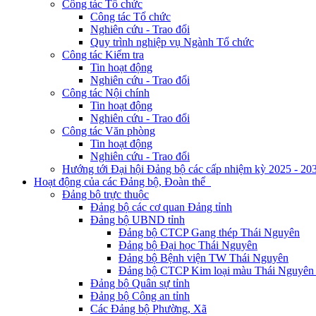
Công tác Tổ chức
Công tác Tổ chức
Nghiên cứu - Trao đổi
Quy trình nghiệp vụ Ngành Tổ chức
Công tác Kiểm tra
Tin hoạt động
Nghiên cứu - Trao đổi
Công tác Nội chính
Tin hoạt động
Nghiên cứu - Trao đổi
Công tác Văn phòng
Tin hoạt động
Nghiên cứu - Trao đổi
Hướng tới Đại hội Đảng bộ các cấp nhiệm kỳ 2025 - 20
Hoạt động của các Đảng bộ, Đoàn thể
Đảng bộ trực thuộc
Đảng bộ các cơ quan Đảng tỉnh
Đảng bộ UBND tỉnh
Đảng bộ CTCP Gang thép Thái Nguyên
Đảng bộ Đại học Thái Nguyên
Đảng bộ Bệnh viện TW Thái Nguyên
Đảng bộ CTCP Kim loại màu Thái Nguyên 
Đảng bộ Quân sự tỉnh
Đảng bộ Công an tỉnh
Các Đảng bộ Phường, Xã