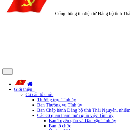
Cổng thông tin điện tử Đảng bộ tỉnh Th
Giới thiệu
Cơ cấu tổ chức
Thường trực Tỉnh ủy
Ban Thường vụ Tỉnh ủy
Ban Chấp hành Đảng bộ tỉnh Thái Nguyên, nhiệm
Các cơ quan tham mưu giúp việc Tỉnh ủy
Ban Tuyên giáo và Dân vận Tỉnh ủy
Ban tổ chức