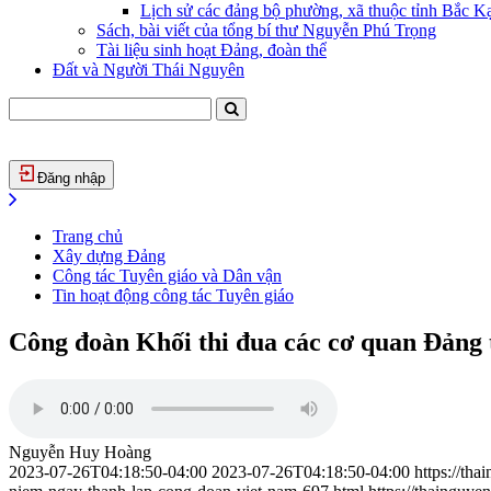
Lịch sử các đảng bộ phường, xã thuộc tỉnh Bắc Kạ
Sách, bài viết của tổng bí thư Nguyễn Phú Trọng
Tài liệu sinh hoạt Đảng, đoàn thể
Đất và Người Thái Nguyên
Đăng nhập
Trang chủ
Xây dựng Đảng
Công tác Tuyên giáo và Dân vận
Tin hoạt động công tác Tuyên giáo
Công đoàn Khối thi đua các cơ quan Đảng 
Nguyễn Huy Hoàng
2023-07-26T04:18:50-04:00
2023-07-26T04:18:50-04:00
https://th