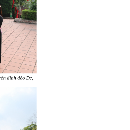
rên đỉnh đèo De,