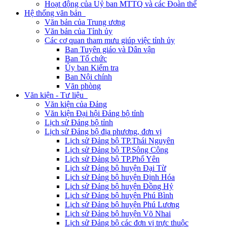
Hoạt động của Uỷ ban MTTQ và các Đoàn thể
Hệ thống văn bản
Văn bản của Trung ương
Văn bản của Tỉnh ủy
Các cơ quan tham mưu giúp việc tỉnh ủy
Ban Tuyên giáo và Dân vận
Ban Tổ chức
Ủy ban Kiểm tra
Ban Nội chính
Văn phòng
Văn kiện - Tư liệu
Văn kiện của Đảng
Văn kiện Đại hội Đảng bộ tỉnh
Lịch sử Đảng bộ tỉnh
Lịch sử Đảng bộ địa phương, đơn vị
Lịch sử Đảng bộ TP.Thái Nguyên
Lịch sử Đảng bộ TP.Sông Công
Lịch sử Đảng bộ TP.Phổ Yên
Lịch sử Đảng bộ huyện Đại Từ
Lịch sử Đảng bộ huyện Định Hóa
Lịch sử Đảng bộ huyện Đồng Hỷ
Lịch sử Đảng bộ huyện Phú Bình
Lịch sử Đảng bộ huyện Phú Lương
Lịch sử Đảng bộ huyện Võ Nhai
Lịch sử Đảng bộ các đơn vị trực thuộc