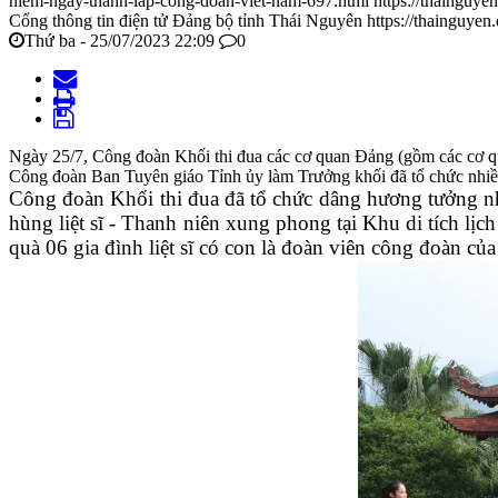
niem-ngay-thanh-lap-cong-doan-viet-nam-697.html
https://thainguy
Cổng thông tin điện tử Đảng bộ tỉnh Thái Nguyên
https://thainguyen
Thứ ba - 25/07/2023 22:09
0
Ngày 25/7, Công đoàn Khối thi đua các cơ quan Đảng (gồm các cơ qu
Công đoàn Ban Tuyên giáo Tỉnh ủy làm Trưởng khối đã tổ chức nhiề
Công đoàn Khối thi đua đã tổ chức dâng hương tưởng nh
hùng liệt sĩ - Thanh niên xung phong tại Khu di tích l
quà 06 gia đình liệt sĩ có con là đoàn viên công đoàn củ