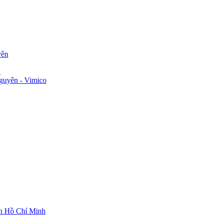
yên
n
guyên - Vimico
ch Hồ Chí Minh