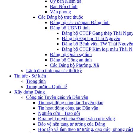
Ủy ban Kiểm tra
Ban Nội chính
Văn phòng
Các Đảng bộ trực thuộc
Đảng bộ các cơ quan Đảng tỉnh
Đảng bộ UBND tỉnh
Đảng bộ CTCP Gang thép Thái Ngu
Đảng bộ Đại học Thái Nguyên
Đảng bộ Bệnh viện TW Thái Nguyê
Đảng bộ CTCP Kim loại màu Thái N
Đảng bộ Quân sự tỉnh
Đảng bộ Công an tỉnh
Các Đảng bộ Phường, Xã
Lãnh đạo tỉnh qua các thời kỳ
Tin tức - Sự kiện
Trong tỉnh
Trong nước - Quốc tế
Xây dựng Đảng
Công tác Tuyên giáo và Dân vận
Tin hoạt động công tác Tuyên giáo
Tin hoạt động công tác Dân vận
Nghiên cứu - Trao đổi
Đưa nghị quyết của Đảng vào cuộc sống
Bảo vệ nền tảng tư tưởng của Đảng
Học tập và làm theo tư tưởng, đạo đức, phong cá