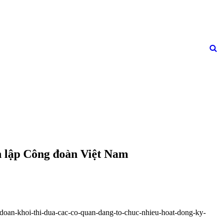
h lập Công đoàn Việt Nam
-doan-khoi-thi-dua-cac-co-quan-dang-to-chuc-nhieu-hoat-dong-ky-