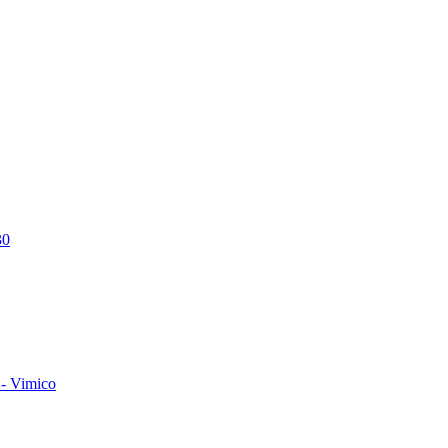
30
- Vimico