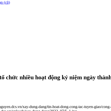
n (cũ)
tổ chức nhiều hoạt động kỷ niệm ngày thàn
ainguyen.dcs.vn/xay-dung-dang/tin-hoat-dong-cong-tac-tuyen-giao/cong