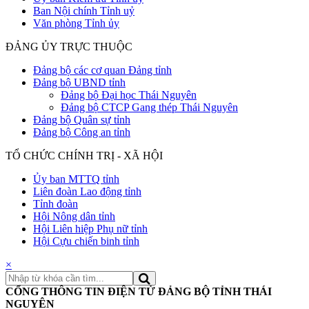
Ban Nội chính Tỉnh uỷ
Văn phòng Tỉnh ủy
ĐẢNG ỦY TRỰC THUỘC
Đảng bộ các cơ quan Đảng tỉnh
Đảng bộ UBND tỉnh
Đảng bộ Đại học Thái Nguyên
Đảng bộ CTCP Gang thép Thái Nguyên
Đảng bộ Quân sự tỉnh
Đảng bộ Công an tỉnh
TỔ CHỨC CHÍNH TRỊ - XÃ HỘI
Ủy ban MTTQ tỉnh
Liên đoàn Lao động tỉnh
Tỉnh đoàn
Hội Nông dân tỉnh
Hội Liên hiệp Phụ nữ tỉnh
Hội Cựu chiến binh tỉnh
×
CỔNG THÔNG TIN ĐIỆN TỬ ĐẢNG BỘ TỈNH THÁI
NGUYÊN