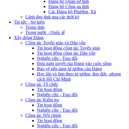
Đảng bộ Quân sự tỉnh
Đảng bộ Công an tỉnh
Các Đảng bộ Phường, Xã
Lãnh đạo tỉnh qua các thời kỳ
Tin tức - Sự kiện
Trong tỉnh
Trong nước - Quốc tế
Xây dựng Đảng
Công tác Tuyên giáo và Dân vận
Tin hoạt động công tác Tuyên giáo
Tin hoạt động công tác Dân vận
Nghiên cứu - Trao đổi
Đưa nghị quyết của Đảng vào cuộc sống
Bảo vệ nền tảng tư tưởng của Đảng
Học tập và làm theo tư tưởng, đạo đức, phong
cách Hồ Chí Minh
Công tác Tổ chức
Tin hoạt động
Nghiên cứu - Trao đổi
Công tác Kiểm tra
Tin hoạt động
Nghiên cứu - Trao đổi
Công tác Nội chính
Tin hoạt động
Nghiên cứu - Trao đổi