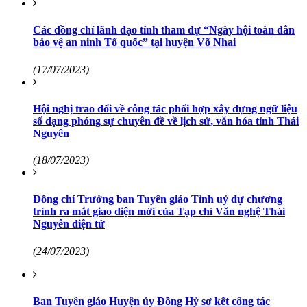
Các đồng chí lãnh đạo tỉnh tham dự “Ngày hội toàn dân
bảo vệ an ninh Tổ quốc” tại huyện Võ Nhai
(17/07/2023)
Hội nghị trao đổi về công tác phối hợp xây dựng ngữ liệu
số dạng phóng sự chuyên đề về lịch sử, văn hóa tỉnh Thái
Nguyên
(18/07/2023)
Đồng chí Trưởng ban Tuyên giáo Tỉnh uỷ dự chương
trình ra mắt giao diện mới của Tạp chí Văn nghệ Thái
Nguyên điện tử
(24/07/2023)
Ban Tuyên giáo Huyện ủy Đồng Hỷ sơ kết công tác