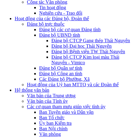
Công tác Văn phòng
Tin hoạt động
Nghiên cứu - Trao đổi
Hoạt động của các Đảng bộ, Đoàn thể
Đảng bộ trực thuộc
Đảng bộ các cơ quan Đảng tỉnh
Đảng bộ UBND tỉnh
Đảng bộ CTCP Gang thép Thái Nguyên
Đảng bộ Đại học Thái Nguyên
Đảng bộ Bệnh viện TW Thái Nguyên
Đảng bộ CTCP Kim loại màu Thái
Nguyên - Vimico
Đảng bộ Quân sự tỉnh
Đảng bộ Công an tỉnh
Các Đảng bộ Phường, Xã
Hoạt động của Uỷ ban MTTQ và các Đoàn thể
Hệ thống văn bản
Văn bản của Trung ương
Văn bản của Tỉnh ủy
Các cơ quan tham mưu giúp việc tỉnh ủy
Ban Tuyên giáo và Dân vận
Ban Tổ chức
Ủy ban Kiểm tra
Ban Nội chính
Văn phòng