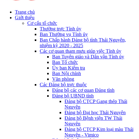
Trang chủ
Giới thiệu
Cơ cấu tổ chức
Thường trực Tỉnh ủy
Ban Thường vụ Tỉnh ủy
Ban Chấp hành Đảng bộ tỉnh Thái Nguyên,
nhiệm kỳ 2020 - 2025
Các cơ quan tham mưu giúp việc Tỉnh ủy
Ban Tuyên giáo và Dân vận Tỉnh ủy
Ban Tổ chức
Ủy ban Kiểm tra
Ban Nội chính
Văn phòng
Các Đảng bộ trực thuộc
Đảng bộ các cơ quan Đảng tỉnh
Đảng bộ UBND tỉnh
Đảng bộ CTCP Gang thép Thái
Nguyên
Đảng bộ Đại học Thái Nguyên
Đảng bộ Bệnh viện TW Thái
Nguyên
Đảng bộ CTCP Kim loại màu Thái
Nguyên - Vimico