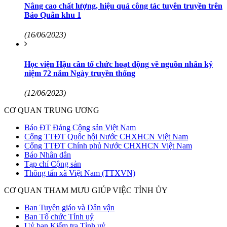
Nâng cao chất lượng, hiệu quả công tác tuyên truyền trên
Báo Quân khu 1
(16/06/2023)
Học viện Hậu cần tổ chức hoạt động về nguồn nhân kỷ
niệm 72 năm Ngày truyền thống
(12/06/2023)
CƠ QUAN TRUNG ƯƠNG
Báo ĐT Đảng Cộng sản Việt Nam
Cổng TTĐT Quốc hội Nước CHXHCN Việt Nam
Cổng TTĐT Chính phủ Nước CHXHCN Việt Nam
Báo Nhân dân
Tạp chí Cộng sản
Thông tấn xã Việt Nam (TTXVN)
CƠ QUAN THAM MƯU GIÚP VIỆC TỈNH ỦY
Ban Tuyên giáo và Dân vận
Ban Tổ chức Tỉnh uỷ
Uỷ ban Kiểm tra Tỉnh uỷ