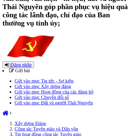
Thái Nguyên góp phần phục vụ hiệu quả
công tác lãnh đạo, chỉ đạo của Ban
thường vụ tỉnh ủy;
Đăng nhập
Gửi bài
Gửi vào mục Tin tức - Sự kiện
Gửi vào mục Xây dựng đảng
Gửi vào mục Hoạt động của các đảng bộ
Gửi vào mục Chuyển đổi số
Gửi vào mục Đất và người Thái Nguyên
Xây dựng Đảng
Công tác Tuyên giáo và Dân vận
Tin hoạt động công tác Tuyên giáo