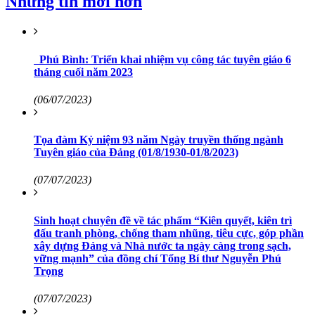
Những tin mới hơn
Phú Bình: Triển khai nhiệm vụ công tác tuyên giáo 6
tháng cuối năm 2023
(06/07/2023)
Tọa đàm Kỷ niệm 93 năm Ngày truyền thống ngành
Tuyên giáo của Đảng (01/8/1930-01/8/2023)
(07/07/2023)
Sinh hoạt chuyên đề về tác phẩm “Kiên quyết, kiên trì
đấu tranh phòng, chống tham nhũng, tiêu cực, góp phần
xây dựng Đảng và Nhà nước ta ngày càng trong sạch,
vững mạnh” của đồng chí Tổng Bí thư Nguyễn Phú
Trọng
(07/07/2023)