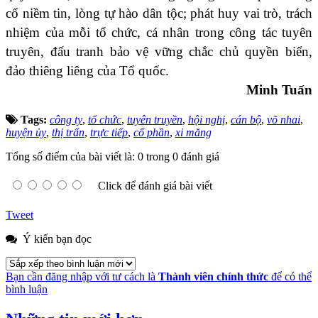
cố niềm tin, lòng tự hào dân tộc; phát huy vai trò, trách
nhiệm của mỗi tổ chức, cá nhân trong công tác tuyên
truyên, đấu tranh bảo vệ vững chắc chủ quyền biển,
đảo thiêng liêng của Tổ quốc.
Minh Tuấn
Tags:
công ty
,
tổ chức
,
tuyên truyền
,
hội nghị
,
cán bộ
,
võ nhai
,
huyện ủy
,
thị trấn
,
trực tiếp
,
cổ phần
,
xi măng
Tổng số điểm của bài viết là: 0 trong 0 đánh giá
Click để đánh giá bài viết
Tweet
Ý kiến bạn đọc
Bạn cần đăng nhập với tư cách là
Thành viên chính thức
để có thể
bình luận