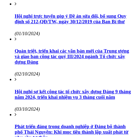
Hội nghị trực tuyến góp ý Đề án sửa đổi, bổ sung Quy
định số 212-QĐ/TW, ngày 30/12/2019 của Ban Bí thư
(01/10/2024)
Quán triệt, triển khai các văn bản mới của Trung ương
và giao ban công tác quý III/2024 ngành Tổ chức xây
dựng Đảng
(02/10/2024)
Hội nghị sơ kết công tác tổ chức xây dựng Đảng 9 tháng
năm 2024, triển khai nhiệm vụ 3 tháng cuối năm
(03/10/2024)
Phát triển đảng trong doanh nghiệp ở Đảng bộ thành
phố Thái Nguyên: Khi mục tiêu thành lập xuất phát từ