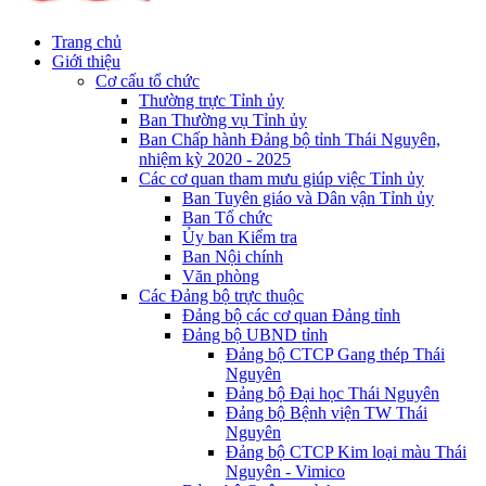
Trang chủ
Giới thiệu
Cơ cấu tổ chức
Thường trực Tỉnh ủy
Ban Thường vụ Tỉnh ủy
Ban Chấp hành Đảng bộ tỉnh Thái Nguyên,
nhiệm kỳ 2020 - 2025
Các cơ quan tham mưu giúp việc Tỉnh ủy
Ban Tuyên giáo và Dân vận Tỉnh ủy
Ban Tổ chức
Ủy ban Kiểm tra
Ban Nội chính
Văn phòng
Các Đảng bộ trực thuộc
Đảng bộ các cơ quan Đảng tỉnh
Đảng bộ UBND tỉnh
Đảng bộ CTCP Gang thép Thái
Nguyên
Đảng bộ Đại học Thái Nguyên
Đảng bộ Bệnh viện TW Thái
Nguyên
Đảng bộ CTCP Kim loại màu Thái
Nguyên - Vimico