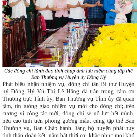
Các đồng chí lãnh đạo tỉnh chụp ảnh lưu niệm cùng tập thể
Ban Thường vụ
Huyện ủy Đồng Hỷ
Phát biểu nhận nhiệm vụ, đồng chí
tân Bí thư Huyện
uỷ Đồng Hỷ Vũ Thị Lệ Hằng đã
trân trọng cảm ơn
Thường trực Tỉnh ủy, Ban Thường vụ Tỉnh ủy
đã
quan
tâm, tin tưởng giao nhiệm vụ mới cho đồng chí;
t
rên
cương vị công tác mới, đồng chí sẽ nỗ lực hết mình,
nêu cao tính tiên phong gương mẫu, cùng tập thể Ban
Thường vụ, Ban Chấp hành Đảng bộ huyện phát huy
tinh thần đoàn kết, nắm bắt thời cơ, khắc phục mọi khó