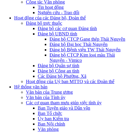
Công tác Văn phòng
Tin hoạt động
Nghiên cứu - Trao đổi
Hoạt động của các Đảng bộ, Đoàn thể
Đảng bộ trực thuộc
Đảng bộ các cơ quan Đảng tỉnh
Đảng bộ UBND tỉnh
Đảng bộ CTCP Gang thép Thái Nguyên
Đảng bộ Đại học Thái Nguyên
Đảng bộ Bệnh viện TW Thái Nguyên
Đảng bộ CTCP Kim loại màu Thái
Nguyên - Vimico
Đảng bộ Quân sự tỉnh
Đảng bộ Công an tỉnh
Các Đảng bộ Phường, Xã
Hoạt động của Uỷ ban MTTQ và các Đoàn thể
Hệ thống văn bản
Văn bản của Trung ương
Văn bản của Tỉnh ủy
Các cơ quan tham mưu giúp việc tỉnh ủy
Ban Tuyên giáo và Dân vận
Ban Tổ chức
Ủy ban Kiểm tra
Ban Nội chính
Văn phòng