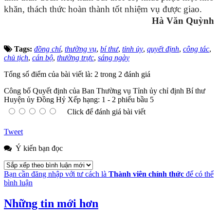
khăn, thách thức hoàn thành tốt nhiệm vụ được giao
.
Hà Văn Quỳnh
Tags:
đồng chí
,
thường vụ
,
bí thư
,
tỉnh ủy
,
quyết định
,
công tác
,
chủ tịch
,
cán bộ
,
thường trực
,
sáng ngày
Tổng số điểm của bài viết là: 2 trong 2 đánh giá
Công bố Quyết định của Ban Thường vụ Tỉnh ủy chỉ định Bí thư
Huyện ủy Đồng Hỷ
Xếp hạng:
1
-
2
phiếu bầu
5
Click để đánh giá bài viết
Tweet
Ý kiến bạn đọc
Bạn cần đăng nhập với tư cách là
Thành viên chính thức
để có thể
bình luận
Những tin mới hơn