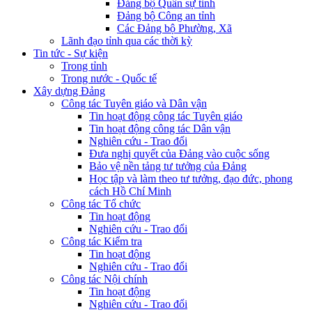
Đảng bộ Quân sự tỉnh
Đảng bộ Công an tỉnh
Các Đảng bộ Phường, Xã
Lãnh đạo tỉnh qua các thời kỳ
Tin tức - Sự kiện
Trong tỉnh
Trong nước - Quốc tế
Xây dựng Đảng
Công tác Tuyên giáo và Dân vận
Tin hoạt động công tác Tuyên giáo
Tin hoạt động công tác Dân vận
Nghiên cứu - Trao đổi
Đưa nghị quyết của Đảng vào cuộc sống
Bảo vệ nền tảng tư tưởng của Đảng
Học tập và làm theo tư tưởng, đạo đức, phong
cách Hồ Chí Minh
Công tác Tổ chức
Tin hoạt động
Nghiên cứu - Trao đổi
Công tác Kiểm tra
Tin hoạt động
Nghiên cứu - Trao đổi
Công tác Nội chính
Tin hoạt động
Nghiên cứu - Trao đổi