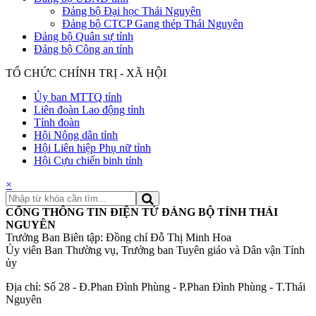
Đảng bộ Đại học Thái Nguyên
Đảng bộ CTCP Gang thép Thái Nguyên
Đảng bộ Quân sự tỉnh
Đảng bộ Công an tỉnh
TỔ CHỨC CHÍNH TRỊ - XÃ HỘI
Ủy ban MTTQ tỉnh
Liên đoàn Lao động tỉnh
Tỉnh đoàn
Hội Nông dân tỉnh
Hội Liên hiệp Phụ nữ tỉnh
Hội Cựu chiến binh tỉnh
×
CỔNG THÔNG TIN ĐIỆN TỬ ĐẢNG BỘ TỈNH THÁI
NGUYÊN
Trưởng Ban Biên tập: Đồng chí Đỗ Thị Minh Hoa
Ủy viên Ban Thường vụ, Trưởng ban Tuyên giáo và Dân vận Tỉnh
ủy
Địa chỉ: Số 28 - Đ.Phan Đình Phùng - P.Phan Đình Phùng - T.Thái
Nguyên