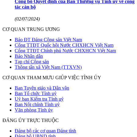
Công bố Quyết định của Ban Thường vụ Tỉnh uỷ về công
tác cán bộ
(02/07/2024)
CƠ QUAN TRUNG ƯƠNG
Báo ĐT Đảng Cộng sản Việt Nam
Cổng TTĐT Quốc hội Nước CHXHCN Việt Nam
Cổng TTĐT Chính phủ Nước CHXHCN Việt Nam
Báo Nhân dân
Tạp chí Cộng sản
Thông tấn xã Việt Nam (TTXVN)
CƠ QUAN THAM MƯU GIÚP VIỆC TỈNH ỦY
Ban Tuyên giáo và Dân vận
Ban Tổ chức Tỉnh uỷ
Uỷ ban Kiểm tra Tỉnh uỷ
Ban Nội chính Tỉnh uỷ
Văn phòng Tỉnh ủy
ĐẢNG ỦY TRỰC THUỘC
Đảng bộ các cơ quan Đảng tỉnh
Đảng bộ UBND tỉnh