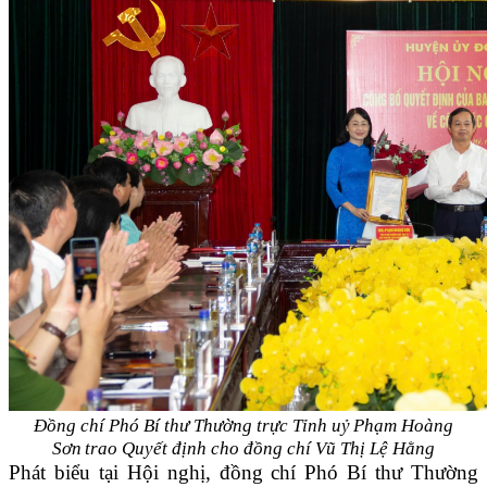
Đồng
chí
Phó Bí thư Thường trực Tỉnh uỷ
Phạm Hoàng
Sơn
trao Quyết định
cho đồng chí Vũ Thị Lệ Hằng
Phát biểu tại Hội nghị, đồng chí Phó Bí thư Thường