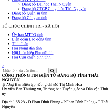
Đảng bộ Đại học Thái Nguyên
Đảng bộ CTCP Gang thép Thái Nguyên
Đảng bộ Quân sự tỉnh
Đảng bộ Công an tỉnh
TỔ CHỨC CHÍNH TRỊ - XÃ HỘI
Ủy ban MTTQ tỉnh
Liên đoàn Lao động tỉnh
Tỉnh đoàn
Hội Nông dân tỉnh
Hội Liên hiệp Phụ nữ tỉnh
Hội Cựu chiến binh tỉnh
×
CỔNG THÔNG TIN ĐIỆN TỬ ĐẢNG BỘ TỈNH THÁI
NGUYÊN
Trưởng Ban Biên tập: Đồng chí Đỗ Thị Minh Hoa
Ủy viên Ban Thường vụ, Trưởng ban Tuyên giáo và Dân vận Tỉnh
ủy
Địa chỉ: Số 28 - Đ.Phan Đình Phùng - P.Phan Đình Phùng - T.Thái
Nguyên