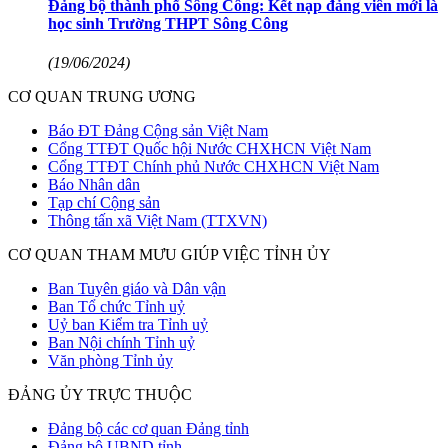
Đảng bộ thành phố Sông Công: Kết nạp đảng viên mới là
học sinh Trường THPT Sông Công
(19/06/2024)
CƠ QUAN TRUNG ƯƠNG
Báo ĐT Đảng Cộng sản Việt Nam
Cổng TTĐT Quốc hội Nước CHXHCN Việt Nam
Cổng TTĐT Chính phủ Nước CHXHCN Việt Nam
Báo Nhân dân
Tạp chí Cộng sản
Thông tấn xã Việt Nam (TTXVN)
CƠ QUAN THAM MƯU GIÚP VIỆC TỈNH ỦY
Ban Tuyên giáo và Dân vận
Ban Tổ chức Tỉnh uỷ
Uỷ ban Kiểm tra Tỉnh uỷ
Ban Nội chính Tỉnh uỷ
Văn phòng Tỉnh ủy
ĐẢNG ỦY TRỰC THUỘC
Đảng bộ các cơ quan Đảng tỉnh
Đảng bộ UBND tỉnh