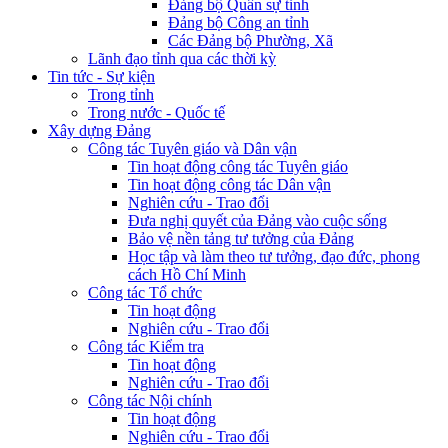
Đảng bộ Quân sự tỉnh
Đảng bộ Công an tỉnh
Các Đảng bộ Phường, Xã
Lãnh đạo tỉnh qua các thời kỳ
Tin tức - Sự kiện
Trong tỉnh
Trong nước - Quốc tế
Xây dựng Đảng
Công tác Tuyên giáo và Dân vận
Tin hoạt động công tác Tuyên giáo
Tin hoạt động công tác Dân vận
Nghiên cứu - Trao đổi
Đưa nghị quyết của Đảng vào cuộc sống
Bảo vệ nền tảng tư tưởng của Đảng
Học tập và làm theo tư tưởng, đạo đức, phong
cách Hồ Chí Minh
Công tác Tổ chức
Tin hoạt động
Nghiên cứu - Trao đổi
Công tác Kiểm tra
Tin hoạt động
Nghiên cứu - Trao đổi
Công tác Nội chính
Tin hoạt động
Nghiên cứu - Trao đổi