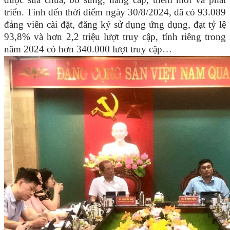
triển.
Tính đến thời điểm
ngày
30/8/2024, đã có
93.089
đảng viên cài đặt, đăng ký sử dụng ứng dụng, đạt tỷ lệ
93,8
% và
hơn
2,2 triệu
lượt
truy cập, tính riêng
trong
năm 202
4
có
hơn 340.000
lượt truy cập
…