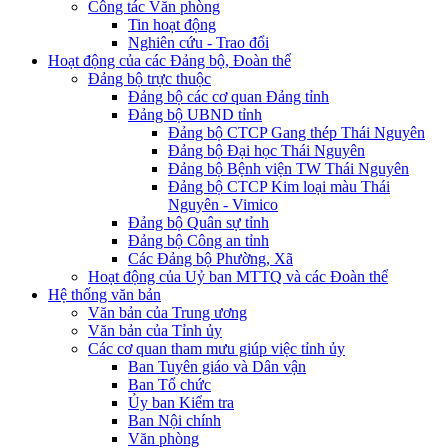
Công tác Văn phòng
Tin hoạt động
Nghiên cứu - Trao đổi
Hoạt động của các Đảng bộ, Đoàn thể
Đảng bộ trực thuộc
Đảng bộ các cơ quan Đảng tỉnh
Đảng bộ UBND tỉnh
Đảng bộ CTCP Gang thép Thái Nguyên
Đảng bộ Đại học Thái Nguyên
Đảng bộ Bệnh viện TW Thái Nguyên
Đảng bộ CTCP Kim loại màu Thái
Nguyên - Vimico
Đảng bộ Quân sự tỉnh
Đảng bộ Công an tỉnh
Các Đảng bộ Phường, Xã
Hoạt động của Uỷ ban MTTQ và các Đoàn thể
Hệ thống văn bản
Văn bản của Trung ương
Văn bản của Tỉnh ủy
Các cơ quan tham mưu giúp việc tỉnh ủy
Ban Tuyên giáo và Dân vận
Ban Tổ chức
Ủy ban Kiểm tra
Ban Nội chính
Văn phòng