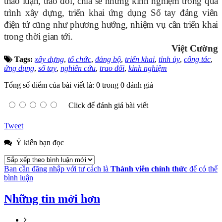
thảo luận, trao đổi, chia sẻ những kinh nghiệm trong quá
trình xây dựng, triển khai ứng dụng Sổ tay đảng viên
điện tử cũng như
phương hướng, nhiệm vụ cần triển khai
trong thời gian tới
.
Việt Cường
Tags:
xây dựng
,
tổ chức
,
đảng bộ
,
triển khai
,
tỉnh ủy
,
công tác
,
ứng dụng
,
sổ tay
,
nghiên cứu
,
trao đổi
,
kinh nghiệm
Tổng số điểm của bài viết là: 0 trong 0 đánh giá
Click để đánh giá bài viết
Tweet
Ý kiến bạn đọc
Bạn cần đăng nhập với tư cách là
Thành viên chính thức
để có thể
bình luận
Những tin mới hơn