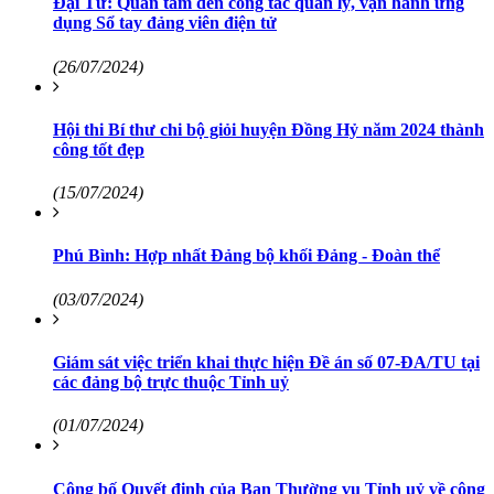
Đại Từ: Quan tâm đến công tác quản lý, vận hành ứng
dụng Sổ tay đảng viên điện tử
(26/07/2024)
Hội thi Bí thư chi bộ giỏi huyện Đồng Hỷ năm 2024 thành
công tốt đẹp
(15/07/2024)
Phú Bình: Hợp nhất Đảng bộ khối Đảng - Đoàn thể
(03/07/2024)
Giám sát việc triển khai thực hiện Đề án số 07-ĐA/TU tại
các đảng bộ trực thuộc Tỉnh uỷ
(01/07/2024)
Công bố Quyết định của Ban Thường vụ Tỉnh uỷ về công