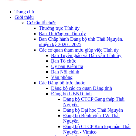
Trang chủ
Giới thiệu
Cơ cấu tổ chức
Thường trực Tỉnh ủy
Ban Thường vụ Tỉnh ủy
Ban Chấp hành Đảng bộ tỉnh Thái Nguyên,
nhiệm kỳ 2020 - 2025
Các cơ quan tham mưu giúp việc Tỉnh ủy
Ban Tuyên giáo và Dân vận Tỉnh ủy
Ban Tổ chức
Ủy ban Kiểm tra
Ban Nội chính
Văn phòng
Các Đảng bộ trực thuộc
Đảng bộ các cơ quan Đảng tỉnh
Đảng bộ UBND tỉnh
Đảng bộ CTCP Gang thép Thái
Nguyên
Đảng bộ Đại học Thái Nguyên
Đảng bộ Bệnh viện TW Thái
Nguyên
Đảng bộ CTCP Kim loại màu Thái
Nguyên - Vimico