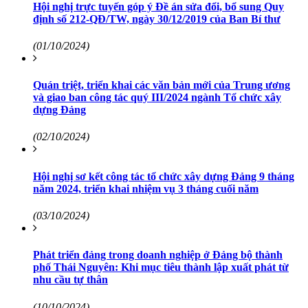
Hội nghị trực tuyến góp ý Đề án sửa đổi, bổ sung Quy
định số 212-QĐ/TW, ngày 30/12/2019 của Ban Bí thư
(01/10/2024)
Quán triệt, triển khai các văn bản mới của Trung ương
và giao ban công tác quý III/2024 ngành Tổ chức xây
dựng Đảng
(02/10/2024)
Hội nghị sơ kết công tác tổ chức xây dựng Đảng 9 tháng
năm 2024, triển khai nhiệm vụ 3 tháng cuối năm
(03/10/2024)
Phát triển đảng trong doanh nghiệp ở Đảng bộ thành
phố Thái Nguyên: Khi mục tiêu thành lập xuất phát từ
nhu cầu tự thân
(10/10/2024)