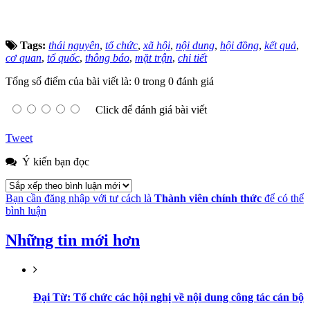
Tags:
thái nguyên
,
tổ chức
,
xã hội
,
nội dung
,
hội đồng
,
kết quả
,
cơ quan
,
tổ quốc
,
thông báo
,
mặt trận
,
chi tiết
Tổng số điểm của bài viết là: 0 trong 0 đánh giá
Click để đánh giá bài viết
Tweet
Ý kiến bạn đọc
Bạn cần đăng nhập với tư cách là
Thành viên chính thức
để có thể
bình luận
Những tin mới hơn
Đại Từ: Tổ chức các hội nghị về nội dung công tác cán bộ