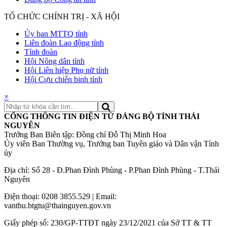
TỔ CHỨC CHÍNH TRỊ - XÃ HỘI
Ủy ban MTTQ tỉnh
Liên đoàn Lao động tỉnh
Tỉnh đoàn
Hội Nông dân tỉnh
Hội Liên hiệp Phụ nữ tỉnh
Hội Cựu chiến binh tỉnh
×
CỔNG THÔNG TIN ĐIỆN TỬ ĐẢNG BỘ TỈNH THÁI
NGUYÊN
Trưởng Ban Biên tập: Đồng chí Đỗ Thị Minh Hoa
Ủy viên Ban Thường vụ, Trưởng ban Tuyên giáo và Dân vận Tỉnh
ủy
Địa chỉ: Số 28 - Đ.Phan Đình Phùng - P.Phan Đình Phùng - T.Thái
Nguyên
Điện thoại: 0208 3855.529 | Email:
vanthu.btgtu@thainguyen.gov.vn
Giấy phép số: 230/GP-TTĐT ngày 23/12/2021 của Sở TT & TT