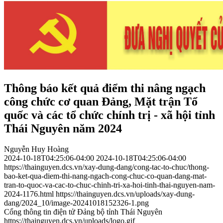
Thông báo kết quả điểm thi nâng ngạch
công chức cơ quan Đảng, Mặt trận Tổ
quốc và các tổ chức chính trị - xã hội tỉnh
Thái Nguyên năm 2024
Nguyễn Huy Hoàng
2024-10-18T04:25:06-04:00
2024-10-18T04:25:06-04:00
https://thainguyen.dcs.vn/xay-dung-dang/cong-tac-to-chuc/thong-
bao-ket-qua-diem-thi-nang-ngach-cong-chuc-co-quan-dang-mat-
tran-to-quoc-va-cac-to-chuc-chinh-tri-xa-hoi-tinh-thai-nguyen-nam-
2024-1176.html
https://thainguyen.dcs.vn/uploads/xay-dung-
dang/2024_10/image-20241018152326-1.png
Cổng thông tin điện tử Đảng bộ tỉnh Thái Nguyên
https://thainguyen.dcs.vn/uploads/logo.gif