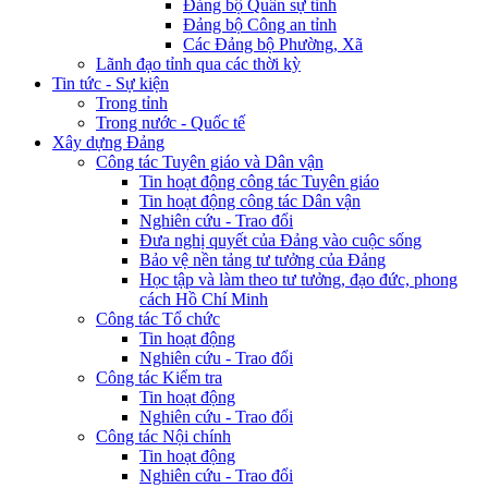
Đảng bộ Quân sự tỉnh
Đảng bộ Công an tỉnh
Các Đảng bộ Phường, Xã
Lãnh đạo tỉnh qua các thời kỳ
Tin tức - Sự kiện
Trong tỉnh
Trong nước - Quốc tế
Xây dựng Đảng
Công tác Tuyên giáo và Dân vận
Tin hoạt động công tác Tuyên giáo
Tin hoạt động công tác Dân vận
Nghiên cứu - Trao đổi
Đưa nghị quyết của Đảng vào cuộc sống
Bảo vệ nền tảng tư tưởng của Đảng
Học tập và làm theo tư tưởng, đạo đức, phong
cách Hồ Chí Minh
Công tác Tổ chức
Tin hoạt động
Nghiên cứu - Trao đổi
Công tác Kiểm tra
Tin hoạt động
Nghiên cứu - Trao đổi
Công tác Nội chính
Tin hoạt động
Nghiên cứu - Trao đổi