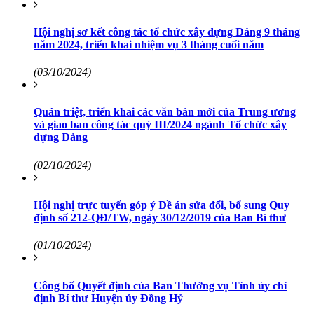
Hội nghị sơ kết công tác tổ chức xây dựng Đảng 9 tháng
năm 2024, triển khai nhiệm vụ 3 tháng cuối năm
(03/10/2024)
Quán triệt, triển khai các văn bản mới của Trung ương
và giao ban công tác quý III/2024 ngành Tổ chức xây
dựng Đảng
(02/10/2024)
Hội nghị trực tuyến góp ý Đề án sửa đổi, bổ sung Quy
định số 212-QĐ/TW, ngày 30/12/2019 của Ban Bí thư
(01/10/2024)
Công bố Quyết định của Ban Thường vụ Tỉnh ủy chỉ
định Bí thư Huyện ủy Đồng Hỷ