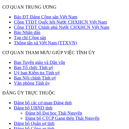
CƠ QUAN TRUNG ƯƠNG
Báo ĐT Đảng Cộng sản Việt Nam
Cổng TTĐT Quốc hội Nước CHXHCN Việt Nam
Cổng TTĐT Chính phủ Nước CHXHCN Việt Nam
Báo Nhân dân
Tạp chí Cộng sản
Thông tấn xã Việt Nam (TTXVN)
CƠ QUAN THAM MƯU GIÚP VIỆC TỈNH ỦY
Ban Tuyên giáo và Dân vận
Ban Tổ chức Tỉnh uỷ
Uỷ ban Kiểm tra Tỉnh uỷ
Ban Nội chính Tỉnh uỷ
Văn phòng Tỉnh ủy
ĐẢNG ỦY TRỰC THUỘC
Đảng bộ các cơ quan Đảng tỉnh
Đảng bộ UBND tỉnh
Đảng bộ Đại học Thái Nguyên
Đảng bộ CTCP Gang thép Thái Nguyên
Đảng bộ Quân sự tỉnh
Đảng bộ Công an tỉnh