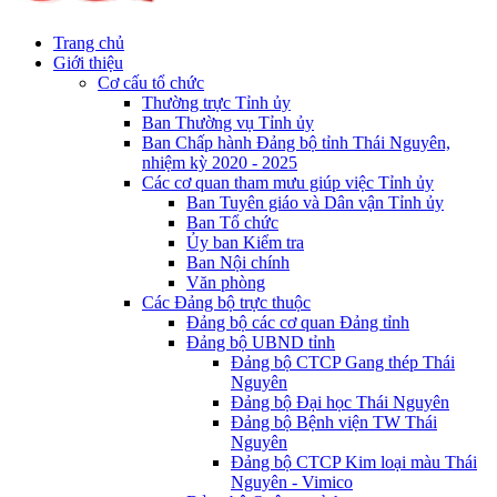
Trang chủ
Giới thiệu
Cơ cấu tổ chức
Thường trực Tỉnh ủy
Ban Thường vụ Tỉnh ủy
Ban Chấp hành Đảng bộ tỉnh Thái Nguyên,
nhiệm kỳ 2020 - 2025
Các cơ quan tham mưu giúp việc Tỉnh ủy
Ban Tuyên giáo và Dân vận Tỉnh ủy
Ban Tổ chức
Ủy ban Kiểm tra
Ban Nội chính
Văn phòng
Các Đảng bộ trực thuộc
Đảng bộ các cơ quan Đảng tỉnh
Đảng bộ UBND tỉnh
Đảng bộ CTCP Gang thép Thái
Nguyên
Đảng bộ Đại học Thái Nguyên
Đảng bộ Bệnh viện TW Thái
Nguyên
Đảng bộ CTCP Kim loại màu Thái
Nguyên - Vimico