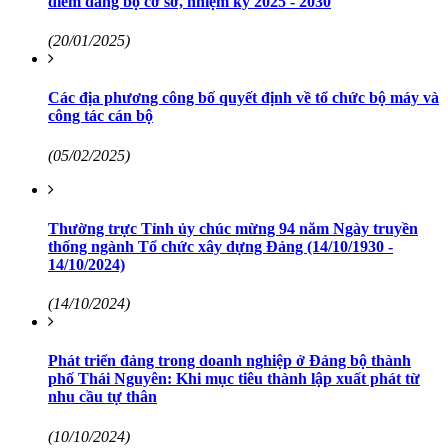
điểm đảng bộ cơ sở, nhiệm kỳ 2025 - 2030
(20/01/2025)
Các địa phương công bố quyết định về tổ chức bộ máy và
công tác cán bộ
(05/02/2025)
Thường trực Tỉnh ủy chúc mừng 94 năm Ngày truyền
thống ngành Tổ chức xây dựng Đảng (14/10/1930 -
14/10/2024)
(14/10/2024)
Phát triển đảng trong doanh nghiệp ở Đảng bộ thành
phố Thái Nguyên: Khi mục tiêu thành lập xuất phát từ
nhu cầu tự thân
(10/10/2024)