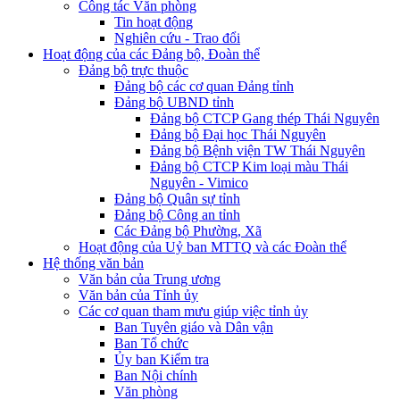
Công tác Văn phòng
Tin hoạt động
Nghiên cứu - Trao đổi
Hoạt động của các Đảng bộ, Đoàn thể
Đảng bộ trực thuộc
Đảng bộ các cơ quan Đảng tỉnh
Đảng bộ UBND tỉnh
Đảng bộ CTCP Gang thép Thái Nguyên
Đảng bộ Đại học Thái Nguyên
Đảng bộ Bệnh viện TW Thái Nguyên
Đảng bộ CTCP Kim loại màu Thái
Nguyên - Vimico
Đảng bộ Quân sự tỉnh
Đảng bộ Công an tỉnh
Các Đảng bộ Phường, Xã
Hoạt động của Uỷ ban MTTQ và các Đoàn thể
Hệ thống văn bản
Văn bản của Trung ương
Văn bản của Tỉnh ủy
Các cơ quan tham mưu giúp việc tỉnh ủy
Ban Tuyên giáo và Dân vận
Ban Tổ chức
Ủy ban Kiểm tra
Ban Nội chính
Văn phòng