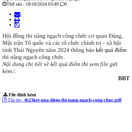
Thứ sáu - 18/10/2024 03:40
0
Hội đồng thi nâng ngạch công chức cơ quan Đảng,
Mặt trận Tổ quốc và các tổ chức chính trị - xã hội
tỉnh Thái Nguyên năm 2024 thông báo
kết quả điểm
thi nâng ngạch công chức.
Nội dung c
hi tiết về kết quả điểm thi
xem file
gửi
kèm
./.
BBT
File đính kèm
Tập tin :
tb23ket-qua-diem-thi-nang-ngach-cong-chuc.pdf