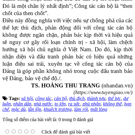
Đó là một chân lý nhất định”; Công tác cán bộ là “then
chốt của then chốt”.
Điều này đồng nghĩa với việc nếu sự chống phá của các
thế lực thù địch, phản động đối với công tác cán bộ
không được ngăn chặn, phản bác kịp thời và hiệu quả
sẽ nguy cơ gây rối loạn chính trị - xã hội, làm chệch
hướng xã hội chủ nghĩa ở Việt Nam. Do đó, kịp thời
nhận diện và đấu tranh phản bác có hiệu quả những
luận điệu sai trái, xuyên tạc về công tác cán bộ của
Đảng là góp phần không nhỏ trong cuộc đấu tranh bảo
vệ Đảng, bảo vệ chế độ./.
TS. HOÀNG THU TRANG
(nhandan.vn)
(https://www.tuyengiao.vn/)
Tags:
xã hội
,
công tác
,
cán bộ
,
thù địch
,
thành tựu
,
thế lực
,
dư
luận
,
nhân dân
,
nhà nước
,
to lớn
,
ra sức
,
phủ nhận
,
không thể
,
hạn
chế
,
mặc dù
,
lẫn lộn
,
khuếch trương
,
làm rối
,
mất lòng
Tổng số điểm của bài viết là: 0 trong 0 đánh giá
Click để đánh giá bài viết