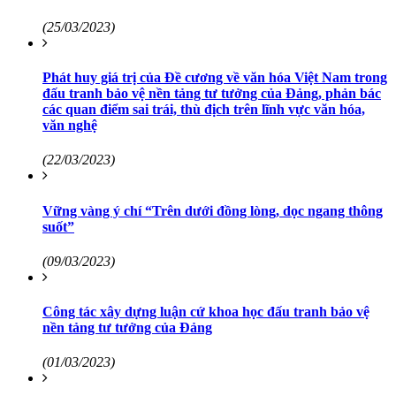
(25/03/2023)
Phát huy giá trị của Đề cương về văn hóa Việt Nam trong
đấu tranh bảo vệ nền tảng tư tưởng của Đảng, phản bác
các quan điểm sai trái, thù địch trên lĩnh vực văn hóa,
văn nghệ
(22/03/2023)
Vững vàng ý chí “Trên dưới đồng lòng, dọc ngang thông
suốt”
(09/03/2023)
Công tác xây dựng luận cứ khoa học đấu tranh bảo vệ
nền tảng tư tưởng của Đảng
(01/03/2023)