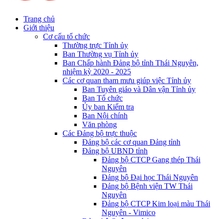
Trang chủ
Giới thiệu
Cơ cấu tổ chức
Thường trực Tỉnh ủy
Ban Thường vụ Tỉnh ủy
Ban Chấp hành Đảng bộ tỉnh Thái Nguyên,
nhiệm kỳ 2020 - 2025
Các cơ quan tham mưu giúp việc Tỉnh ủy
Ban Tuyên giáo và Dân vận Tỉnh ủy
Ban Tổ chức
Ủy ban Kiểm tra
Ban Nội chính
Văn phòng
Các Đảng bộ trực thuộc
Đảng bộ các cơ quan Đảng tỉnh
Đảng bộ UBND tỉnh
Đảng bộ CTCP Gang thép Thái
Nguyên
Đảng bộ Đại học Thái Nguyên
Đảng bộ Bệnh viện TW Thái
Nguyên
Đảng bộ CTCP Kim loại màu Thái
Nguyên - Vimico