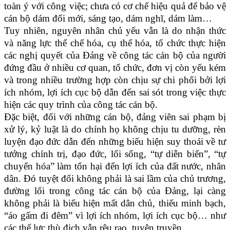
toàn ý với công việc; chưa có cơ chế hiệu quả để bảo vệ
cán bộ dám đổi mới, sáng tạo, dám nghĩ, dám làm…
Tuy nhiên, nguyên nhân chủ yếu vẫn là do nhận thức
và năng lực thể chế hóa, cụ thể hóa, tổ chức thực hiện
các nghị quyết của Đảng về công tác cán bộ của người
đứng đầu ở nhiều cơ quan, tổ chức, đơn vị còn yếu kém
và trong nhiều trường hợp còn chịu sự chi phối bởi lợi
ích nhóm, lợi ích cục bộ dẫn đến sai sót trong việc thực
hiện các quy trình của công tác cán bộ.
Đặc biệt, đối với những cán bộ, đảng viên sai phạm bị
xử lý, kỷ luật là do chính họ không chịu tu dưỡng, rèn
luyện đạo đức dẫn đến những biểu hiện suy thoái về tư
tưởng chính trị, đạo đức, lối sống, “tự diễn biến”, “tự
chuyển hóa” làm tổn hại đến lợi ích của đất nước, nhân
dân. Đó tuyệt đối không phải là sai lầm của chủ trương,
đường lối trong công tác cán bộ của Đảng, lại càng
không phải là biểu hiện mất dân chủ, thiếu minh bạch,
“áo gấm đi đêm” vì lợi ích nhóm, lợi ích cục bộ… như
các thế lực thù địch vẫn rêu rao, tuyên truyền.