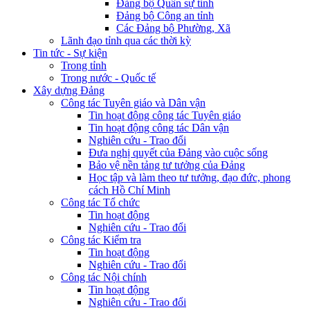
Đảng bộ Quân sự tỉnh
Đảng bộ Công an tỉnh
Các Đảng bộ Phường, Xã
Lãnh đạo tỉnh qua các thời kỳ
Tin tức - Sự kiện
Trong tỉnh
Trong nước - Quốc tế
Xây dựng Đảng
Công tác Tuyên giáo và Dân vận
Tin hoạt động công tác Tuyên giáo
Tin hoạt động công tác Dân vận
Nghiên cứu - Trao đổi
Đưa nghị quyết của Đảng vào cuộc sống
Bảo vệ nền tảng tư tưởng của Đảng
Học tập và làm theo tư tưởng, đạo đức, phong
cách Hồ Chí Minh
Công tác Tổ chức
Tin hoạt động
Nghiên cứu - Trao đổi
Công tác Kiểm tra
Tin hoạt động
Nghiên cứu - Trao đổi
Công tác Nội chính
Tin hoạt động
Nghiên cứu - Trao đổi