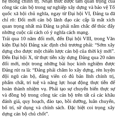
hệ thống chính trị. Nhận thức được tầm quan trọng của
công tác cán bộ trong sự nghiệp xây dựng và bảo vệ Tổ
quốc xã hội chủ nghĩa, ngay từ Đại hội VI, Đảng ta đã
chỉ rõ: Đổi mới cán bộ lãnh đạo các cấp là mắt xích
quan trọng nhất mà Đảng ta phải nắm chắc để thúc đẩy
những cuộc cải cách có ý nghĩa cách mạng.
Trải qua 10 năm đổi mới, đến Đại hội VIII, trong Văn
kiện Đại hội Đảng xác định chủ trương phải: “Sớm xây
dựng cho được một chiến lược cán bộ của thời kỳ mới”.
Đến Đại hội X, từ thực tiễn xây dựng Đảng qua 20 năm
đổi mới, một trong những bài học kinh nghiệm được
Đảng rút ra là: “Đảng phải chăm lo xây dựng, rèn luyện
đội ngũ cán bộ, đảng viên có đủ bản lĩnh chính trị,
phẩm chất, trí tuệ và năng lực hoạt động thực tiễn để
hoàn thành nhiệm vụ. Phải tạo sự chuyển biến thực sự
và đồng bộ trong công tác cán bộ trên tất cả các khâu
đánh giá, quy hoạch, đào tạo, bồi dưỡng, luân chuyển,
bố trí, sử dụng và chính sách. Đặc biệt coi trọng xây
dựng cán bộ chủ chốt”.