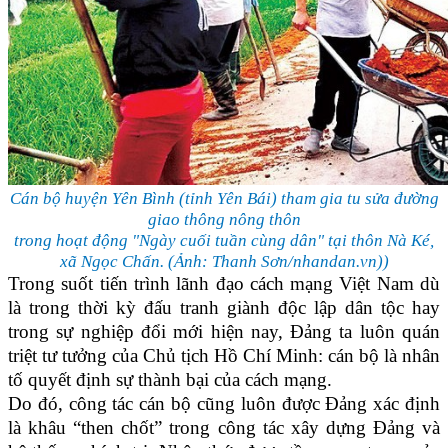
Cán bộ huyện Yên Bình (tỉnh Yên Bái) tham gia tu sửa đường
giao thông nông thôn
trong hoạt động "Ngày cuối tuần cùng dân" tại thôn Nà Ké,
xã Ngọc Chấn. (Ảnh: Thanh Sơn/nhandan.vn))
Trong suốt tiến trình lãnh đạo cách mạng Việt Nam dù
là trong thời kỳ đấu tranh giành độc lập dân tộc hay
trong sự nghiệp đổi mới hiện nay, Đảng ta luôn quán
triệt tư tưởng của Chủ tịch Hồ Chí Minh: cán bộ là nhân
tố quyết định sự thành bại của cách mạng.
Do đó, công tác cán bộ cũng luôn được Đảng xác định
là khâu “then chốt” trong công tác xây dựng Đảng và