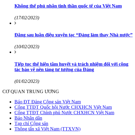
Không thể phủ nhận tinh thần quốc tế của Việt Nam
(17/02/2023)
Đằng sau luận điệu xuyên tạc “Đảng làm thay Nhà nước”
(10/02/2023)
Tiếp tục thể hiện tâm huyết và trách nhiệm đối với công
tác bảo vệ nền tảng tư tưởng của Đảng
(01/02/2023)
CƠ QUAN TRUNG ƯƠNG
Báo ĐT Đảng Cộng sản Việt Nam
Cổng TTĐT Quốc hội Nước CHXHCN Việt Nam
Cổng TTĐT Chính phủ Nước CHXHCN Việt Nam
Báo Nhân dân
Tạp chí Cộng sản
Thông tấn xã Việt Nam (TTXVN)