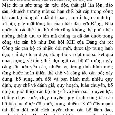
Mặc dù ra sức tung tin xấu độc, thật giả lẫn lộn, đào
sâu, khuếch trương một số hạn chế, bất cập trong công
tác cán bộ hòng dẫn dắt dư luận, làm rối loạn chính trị -
xã hội, gây mất lòng tin của nhân dân với Đảng, Nhà
nước thì các thế lực thù địch cũng không thể phủ nhận
những thành tựu to lớn mà chúng ta đã đạt được trong
công tác cán bộ như Đại hội XIII của Đảng chỉ rõ:
Công tác cán bộ có nhiều đổi mới, được tập trung lãnh
đạo, chỉ đạo toàn diện, đồng bộ và đạt một số kết quả
quan trọng; về tổng thể, đội ngũ cán bộ đáp ứng ngày
càng tốt hơn yêu cầu, nhiệm vụ trong tình hình mới;
từng bước hoàn thiện thể chế về công tác cán bộ; xây
dựng, bổ sung, sửa đổi và ban hành mới nhiều quy
định, quy chế về đánh giá, quy hoạch, luân chuyển, bổ
nhiệm, giới thiệu cán bộ ứng cử và kiểm soát quyền lực,
chống chạy chức, chạy quyền; quy trình công tác cán
bộ tiếp tục được đổi mới, trong nhiệm kỳ đã đẩy mạnh
thí điểm đổi mới cách tuyển chọn cán bộ lãnh đạo,