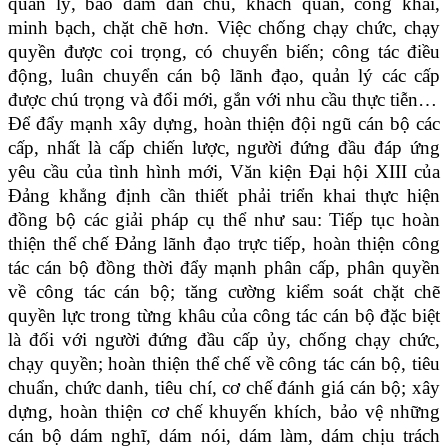
quản lý, bảo đảm dân chủ, khách quan, công khai,
minh bạch, chặt chẽ hơn. Việc chống chạy chức, chạy
quyền được coi trọng, có chuyển biến; công tác điều
động, luân chuyển cán bộ lãnh đạo, quản lý các cấp
được chú trọng và đổi mới, gắn với nhu cầu thực tiễn…
Để đẩy mạnh xây dựng, hoàn thiện đội ngũ cán bộ các
cấp, nhất là cấp chiến lược, người đứng đầu đáp ứng
yêu cầu của tình hình mới, Văn kiện Đại hội XIII của
Đảng khẳng định cần thiết phải triển khai thực hiện
đồng bộ các giải pháp cụ thể như sau: Tiếp tục hoàn
thiện thể chế Đảng lãnh đạo trực tiếp, hoàn thiện công
tác cán bộ đồng thời đẩy mạnh phân cấp, phân quyền
về công tác cán bộ; tăng cường kiểm soát chặt chẽ
quyền lực trong từng khâu của công tác cán bộ đặc biệt
là đối với người đứng đầu cấp ủy, chống chạy chức,
chạy quyền; hoàn thiện thể chế về công tác cán bộ, tiêu
chuẩn, chức danh, tiêu chí, cơ chế đánh giá cán bộ; xây
dựng, hoàn thiện cơ chế khuyến khích, bảo vệ những
cán bộ dám nghĩ, dám nói, dám làm, dám chịu trách