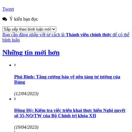
Tweet
Ý kiến bạn đọc
Bạn cần đăng nhập với tư cách là
Thành viên chính thức
để có thể
bình luận
Những tin mới hơn
Phú Bình: Tăng cường bảo vệ nền tảng tư tưởng của
Đảng
(12/04/2023)
Đồng Hỷ: Kiểm tra việc triển khai thực hiện Nghị quyết
số 35-NQ/TW của Bộ Chính trị khóa XII
(19/04/2023)