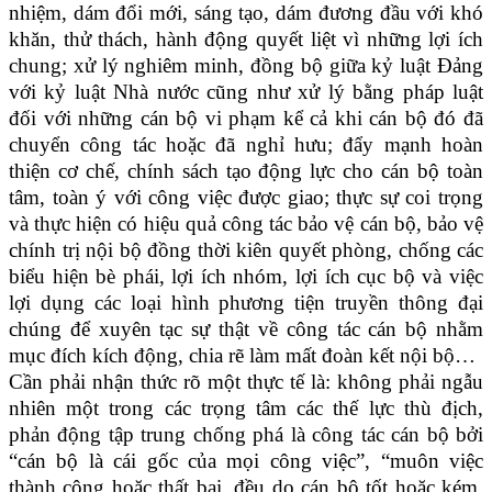
nhiệm, dám đổi mới, sáng tạo, dám đương đầu với khó
khăn, thử thách, hành động quyết liệt vì những lợi ích
chung; xử lý nghiêm minh, đồng bộ giữa kỷ luật Đảng
với kỷ luật Nhà nước cũng như xử lý bằng pháp luật
đối với những cán bộ vi phạm kể cả khi cán bộ đó đã
chuyển công tác hoặc đã nghỉ hưu; đẩy mạnh hoàn
thiện cơ chế, chính sách tạo động lực cho cán bộ toàn
tâm, toàn ý với công việc được giao; thực sự coi trọng
và thực hiện có hiệu quả công tác bảo vệ cán bộ, bảo vệ
chính trị nội bộ đồng thời kiên quyết phòng, chống các
biểu hiện bè phái, lợi ích nhóm, lợi ích cục bộ và việc
lợi dụng các loại hình phương tiện truyền thông đại
chúng để xuyên tạc sự thật về công tác cán bộ nhằm
mục đích kích động, chia rẽ làm mất đoàn kết nội bộ…
Cần phải nhận thức rõ một thực tế là: không phải ngẫu
nhiên một trong các trọng tâm các thế lực thù địch,
phản động tập trung chống phá là công tác cán bộ bởi
“cán bộ là cái gốc của mọi công việc”, “muôn việc
thành công hoặc thất bại, đều do cán bộ tốt hoặc kém.