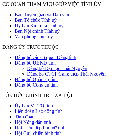
CƠ QUAN THAM MƯU GIÚP VIỆC TỈNH ỦY
Ban Tuyên giáo và Dân vận
Ban Tổ chức Tỉnh uỷ
Uỷ ban Kiểm tra Tỉnh uỷ
Ban Nội chính Tỉnh uỷ
Văn phòng Tỉnh ủy
ĐẢNG ỦY TRỰC THUỘC
Đảng bộ các cơ quan Đảng tỉnh
Đảng bộ UBND tỉnh
Đảng bộ Đại học Thái Nguyên
Đảng bộ CTCP Gang thép Thái Nguyên
Đảng bộ Quân sự tỉnh
Đảng bộ Công an tỉnh
TỔ CHỨC CHÍNH TRỊ - XÃ HỘI
Ủy ban MTTQ tỉnh
Liên đoàn Lao động tỉnh
Tỉnh đoàn
Hội Nông dân tỉnh
Hội Liên hiệp Phụ nữ tỉnh
Hội Cựu chiến binh tỉnh