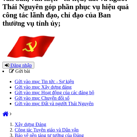
Thái Nguyên góp phần phục vụ hiệu quả
công tác lãnh đạo, chỉ đạo của Ban
thường vụ tỉnh ủy;
Đăng nhập
Gửi bài
Gửi vào mục Tin tức - Sự kiện
Gửi vào mục Xây dựng đảng
Gửi vào mục Hoạt động của các đảng bộ
Gửi vào mục Chuyển đổi số
Gửi vào mục Đất và người Thái Nguyên
Xây dựng Đảng
Công tác Tuyên giáo và Dân vận
Bảo vệ nền tảng tư tưởng của Đảng