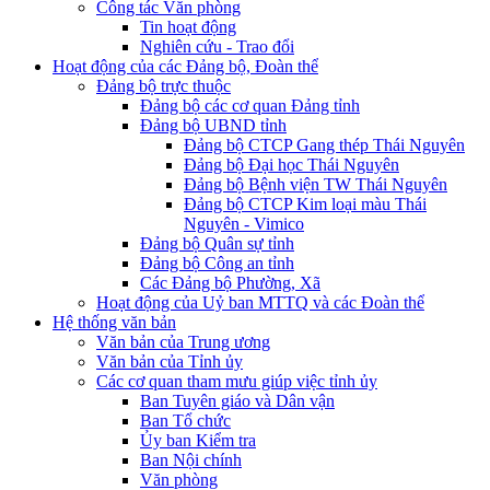
Công tác Văn phòng
Tin hoạt động
Nghiên cứu - Trao đổi
Hoạt động của các Đảng bộ, Đoàn thể
Đảng bộ trực thuộc
Đảng bộ các cơ quan Đảng tỉnh
Đảng bộ UBND tỉnh
Đảng bộ CTCP Gang thép Thái Nguyên
Đảng bộ Đại học Thái Nguyên
Đảng bộ Bệnh viện TW Thái Nguyên
Đảng bộ CTCP Kim loại màu Thái
Nguyên - Vimico
Đảng bộ Quân sự tỉnh
Đảng bộ Công an tỉnh
Các Đảng bộ Phường, Xã
Hoạt động của Uỷ ban MTTQ và các Đoàn thể
Hệ thống văn bản
Văn bản của Trung ương
Văn bản của Tỉnh ủy
Các cơ quan tham mưu giúp việc tỉnh ủy
Ban Tuyên giáo và Dân vận
Ban Tổ chức
Ủy ban Kiểm tra
Ban Nội chính
Văn phòng