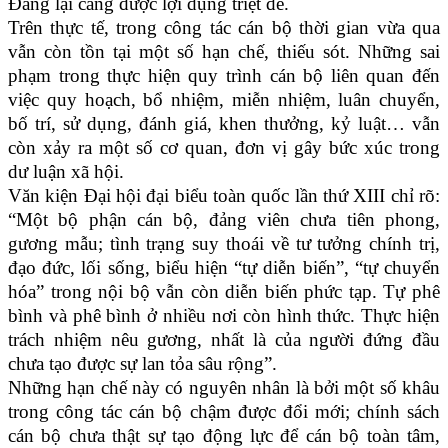
Đảng lại càng được lợi dụng triệt để.
Trên thực tế, trong công tác cán bộ thời gian vừa qua
vẫn còn tồn tại một số hạn chế, thiếu sót. Những sai
phạm trong thực hiện quy trình cán bộ liên quan đến
việc quy hoạch, bổ nhiệm, miễn nhiệm, luân chuyển,
bố trí, sử dụng, đánh giá, khen thưởng, kỷ luật… vẫn
còn xảy ra một số cơ quan, đơn vị gây bức xúc trong
dư luận xã hội.
Văn kiện Đại hội đại biểu toàn quốc lần thứ XIII chỉ rõ:
“Một bộ phận cán bộ, đảng viên chưa tiên phong,
gương mẫu; tình trạng suy thoái về tư tưởng chính trị,
đạo đức, lối sống, biểu hiện “tự diễn biến”, “tự chuyển
hóa” trong nội bộ vẫn còn diễn biến phức tạp. Tự phê
bình và phê bình ở nhiều nơi còn hình thức. Thực hiện
trách nhiệm nêu gương, nhất là của người đứng đầu
chưa tạo được sự lan tỏa sâu rộng”.
Những hạn chế này có nguyên nhân là bởi một số khâu
trong công tác cán bộ chậm được đổi mới; chính sách
cán bộ chưa thật sự tạo động lực để cán bộ toàn tâm,