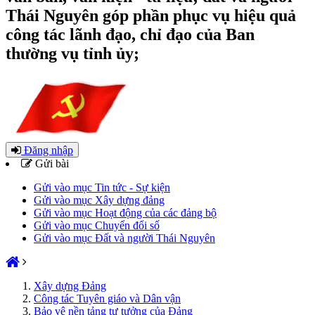
Thái Nguyên góp phần phục vụ hiệu quả
công tác lãnh đạo, chỉ đạo của Ban
thường vụ tỉnh ủy;
Đăng nhập
Gửi bài
Gửi vào mục Tin tức - Sự kiện
Gửi vào mục Xây dựng đảng
Gửi vào mục Hoạt động của các đảng bộ
Gửi vào mục Chuyển đổi số
Gửi vào mục Đất và người Thái Nguyên
Xây dựng Đảng
Công tác Tuyên giáo và Dân vận
Bảo vệ nền tảng tư tưởng của Đảng