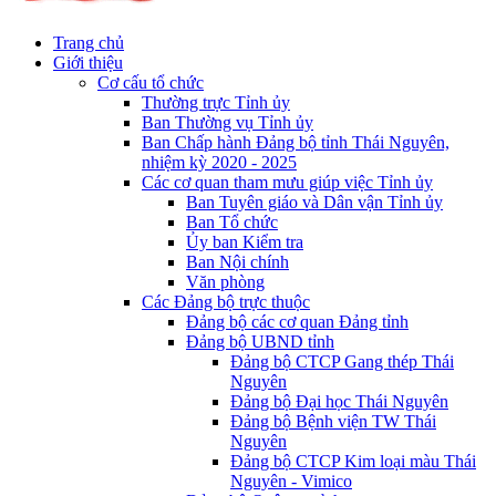
Trang chủ
Giới thiệu
Cơ cấu tổ chức
Thường trực Tỉnh ủy
Ban Thường vụ Tỉnh ủy
Ban Chấp hành Đảng bộ tỉnh Thái Nguyên,
nhiệm kỳ 2020 - 2025
Các cơ quan tham mưu giúp việc Tỉnh ủy
Ban Tuyên giáo và Dân vận Tỉnh ủy
Ban Tổ chức
Ủy ban Kiểm tra
Ban Nội chính
Văn phòng
Các Đảng bộ trực thuộc
Đảng bộ các cơ quan Đảng tỉnh
Đảng bộ UBND tỉnh
Đảng bộ CTCP Gang thép Thái
Nguyên
Đảng bộ Đại học Thái Nguyên
Đảng bộ Bệnh viện TW Thái
Nguyên
Đảng bộ CTCP Kim loại màu Thái
Nguyên - Vimico