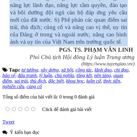
năng lực lãnh đạo, năng lực cầm quyền, đào tạo
và bồi dưỡng đội ngũ cán bộ đáp ứng yêu cầu
mới của đất nước. 6) Phê phán các quan điểm sai
trái, thù địch; củng cố và nâng cao vị thế, uy tín
của Đảng ở trong và ngoài nước, nâng cao hình
ảnh và uy tín của Việt Nam trên trường quốc tế.
PGS. TS. PHẠM VĂN LINH
Phó Chủ tịch Hội đồng Lý luận Trung ương
(https://www.tuyengiao.vn/)
Tags:
tư tưởng
,
xây dựng
,
xã hội
,
công tác
,
lãnh đạo
,
chỉ đạo
,
bảo vệ
,
đấu tranh
,
lý luận
,
chủ nghĩa
,
tổng kết
,
nền tảng
,
quan
điểm
,
sai trái
,
thù địch
,
đặc biệt
,
khoa học
,
luận cứ
,
thực tiễn
,
nghiên cứu
,
củng cố
Tổng số điểm của bài viết là: 0 trong 0 đánh giá
Click để đánh giá bài viết
Tweet
Ý kiến bạn đọc