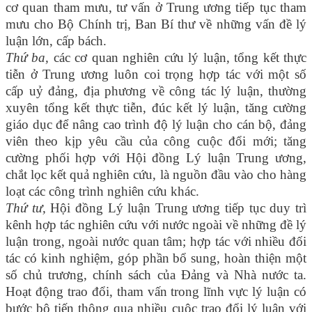
cơ quan tham mưu, tư vấn ở Trung ương tiếp tục tham
mưu cho Bộ Chính trị, Ban Bí thư về những vấn đề lý
luận lớn, cấp bách.
Thứ ba,
các cơ quan nghiên cứu lý luận, tổng kết thực
tiễn ở Trung ương luôn coi trọng hợp tác với một số
cấp uỷ đảng, địa phương về công tác lý luận, thường
xuyên tổng kết thực tiễn, đúc kết lý luận, tăng cường
giáo dục để nâng cao trình độ lý luận cho cán bộ, đảng
viên theo kịp yêu cầu của công cuộc đổi mới; tăng
cường phối hợp với Hội đồng Lý luận Trung ương,
chắt lọc kết quả nghiên cứu, là nguồn đầu vào cho hàng
loạt các công trình nghiên cứu khác.
Thứ tư,
Hội đồng Lý luận Trung ương tiếp tục duy trì
kênh hợp tác nghiên cứu với nước ngoài về những đề lý
luận trong, ngoài nước quan tâm; hợp tác với nhiều đối
tác có kinh nghiệm, góp phần bổ sung, hoàn thiện một
số chủ trương, chính sách của Đảng và Nhà nước ta.
Hoạt động trao đổi, tham vấn trong lĩnh vực lý luận có
bước bộ tiến thông qua nhiều cuộc trao đổi lý luận với