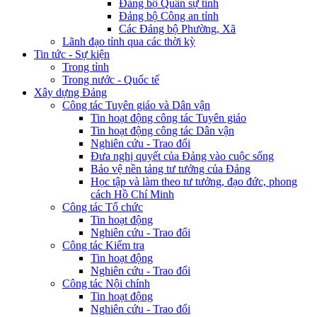
Đảng bộ Quân sự tỉnh
Đảng bộ Công an tỉnh
Các Đảng bộ Phường, Xã
Lãnh đạo tỉnh qua các thời kỳ
Tin tức - Sự kiện
Trong tỉnh
Trong nước - Quốc tế
Xây dựng Đảng
Công tác Tuyên giáo và Dân vận
Tin hoạt động công tác Tuyên giáo
Tin hoạt động công tác Dân vận
Nghiên cứu - Trao đổi
Đưa nghị quyết của Đảng vào cuộc sống
Bảo vệ nền tảng tư tưởng của Đảng
Học tập và làm theo tư tưởng, đạo đức, phong
cách Hồ Chí Minh
Công tác Tổ chức
Tin hoạt động
Nghiên cứu - Trao đổi
Công tác Kiểm tra
Tin hoạt động
Nghiên cứu - Trao đổi
Công tác Nội chính
Tin hoạt động
Nghiên cứu - Trao đổi