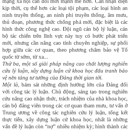
mạng xã hội cần đổi mới mạnh mẽ hơn. Cần nhận diện
kịp thời, cụ thể hơn các loại tội phạm, các loại hình an
ninh truyền thống, an ninh phi truyền thống, âm mưu,
thủ đoạn, phương thức chống phá mới, đặc biệt là các
hình thức công nghệ cao. Đội ngũ cán bộ lý luận, cán
bộ tác chiến trên lĩnh vực này tuy có bước phát triển
mới, nhưng cần nâng cao tính chuyên nghiệp, sự phối
hợp giữa các cơ quan, theo phương châm bảo vệ Tổ
quốc từ sớm, từ xa...
Thứ ba, một số giải pháp nâng cao chất lượng nghiên
cứu lý luận, xây dựng luận cứ khoa học đấu tranh bảo
vệ nền tảng tư tưởng của Đảng thời gian tới.
Một là,
bám sát những định hướng lớn của Đảng đối
với công tác lý luận. Chủ động, sáng tạo trong nghiên
cứu nâng cao nhận thức, trách nhiệm của nhà khoa học,
cán bộ đảng viên trong các cơ quan tham mưu, tư vấn ở
Trung ương về công tác nghiên cứu lý luận, tổng kết
thực tiễn, xây dựng luận cứ khoa học, nhất là những
vấn đề lý luận còn “nợ” nhiều nhiệm kỳ; hình thành các