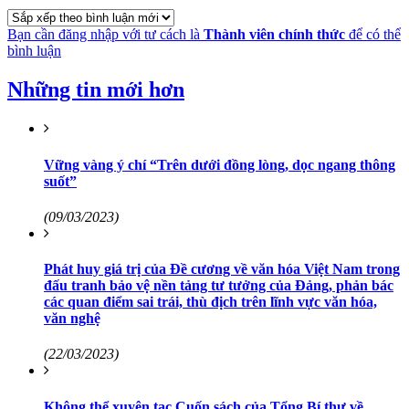
Bạn cần đăng nhập với tư cách là
Thành viên chính thức
để có thể
bình luận
Những tin mới hơn
Vững vàng ý chí “Trên dưới đồng lòng, dọc ngang thông
suốt”
(09/03/2023)
Phát huy giá trị của Đề cương về văn hóa Việt Nam trong
đấu tranh bảo vệ nền tảng tư tưởng của Đảng, phản bác
các quan điểm sai trái, thù địch trên lĩnh vực văn hóa,
văn nghệ
(22/03/2023)
Không thể xuyên tạc Cuốn sách của Tổng Bí thư về