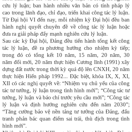
cứu lý luận; ban hành nhiều văn bản có tính pháp lý
cao trong lãnh đạo, chỉ đạo, triển khai công tác lý luận.
Từ Đại hội VI đến nay, mỗi nhiệm kỳ Đại hội đều ban
hành nghị quyết chuyên đề về công tác lý luận hoặc
đưa ra giải pháp đẩy mạnh nghiên cứu lý luận.
Sau các kỳ Đại hội, Đảng đều tiến hành tổng kết công
tác lý luận, đề ra phương hướng cho nhiệm kỳ tiếp;
trong đó có tổng kết 10 năm, 15 năm, 20 năm, 30
năm đổi mới, 20 năm thực hiện Cương lĩnh (1991) xây
dựng đất nước trong thời kỳ quá độ lên CNXH, 20 năm
thực hiện Hiến pháp 1992... Đặc biệt, khóa IX, X, XI,
XII có các nghị quyết về: “Nhiệm vụ chủ yếu của công
tác tư tưởng, lý luận trong tình hình mới”; “Công tác tư
tưởng, lý luận và báo chí trước yêu cầu mới”; “Công tác
lý luận và định hướng nghiên cứu đến năm 2030”;
“Tăng cường bảo vệ nền tảng tư tưởng của Đảng, đấu
tranh phản bác quan điểm sai trái, thù địch trong tình
hình mới”.