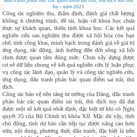
đấu tranh phản bác các quan điểm sai trái, thù địch lần thứ
ba - năm 2023
Công tác nghiệm thu, thẩm định, đánh giá chất lượng
không ít chương trình, đề tài, luận cứ khoa học chưa
thực sự khách quan, thiếu tính khoa học. Các kết quả
nghiên cứu sau nghiệm thu được xã hội hóa còn hạn
chế; tính công khai, minh bạch trong đánh giá về giá trị
ứng dụng, tác động, ảnh hưởng đến đời sống xã hội
chưa được quan tâm đúng mức. Chưa xây dựng được
cơ sở dữ liệu chung về kết quả nghiên cứu lý luận phục
vụ công tác lãnh đạo, quản lý và công tác nghiên cứu,
ứng dụng, đấu tranh phản bác quan điểm sai trái, thù
địch.
Công tác bảo vệ nền tảng tư tưởng của Đảng, đấu tranh
phản bác các quan điểm sai trái, thù địch tuy đã đạt
được một số kết quả nhất định, đặc biệt từ khi có Nghị
quyết 35 của Bộ Chính trị khóa XII. Mặc dù vậy, tính
chủ động, tính dự báo cần tiếp tục được nâng cao hơn
nữa; nội dung, phương thức đấu tranh, đặc biệt là trên