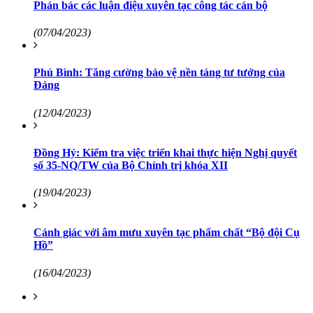
Phản bác các luận điệu xuyên tạc công tác cán bộ
(07/04/2023)
Phú Bình: Tăng cường bảo vệ nền tảng tư tưởng của
Đảng
(12/04/2023)
Đồng Hỷ: Kiểm tra việc triển khai thực hiện Nghị quyết
số 35-NQ/TW của Bộ Chính trị khóa XII
(19/04/2023)
Cảnh giác với âm mưu xuyên tạc phẩm chất “Bộ đội Cụ
Hồ”
(16/04/2023)