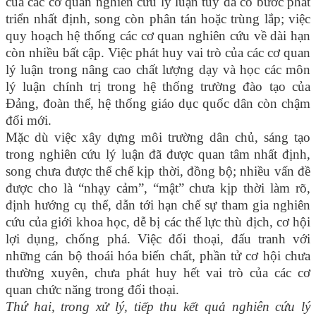
của các cơ quan nghiên cứu lý luận tuy đã có bước phát
triển nhất định, song còn phân tán hoặc trùng lắp; việc
quy hoạch hệ thống các cơ quan nghiên cứu về dài hạn
còn nhiều bất cập. Việc phát huy vai trò của các cơ quan
lý luận trong nâng cao chất lượng dạy và học các môn
lý luận chính trị trong hệ thống trường đào tạo của
Đảng, đoàn thể, hệ thống giáo dục quốc dân còn chậm
đổi mới.
Mặc dù việc xây dựng môi trường dân chủ, sáng tạo
trong nghiên cứu lý luận đã được quan tâm nhất định,
song chưa được thể chế kịp thời, đồng bộ; nhiều vấn đề
được cho là “nhạy cảm”, “mật” chưa kịp thời làm rõ,
định hướng cụ thể, dẫn tới hạn chế sự tham gia nghiên
cứu của giới khoa học, dễ bị các thế lực thù địch, cơ hội
lợi dụng, chống phá. Việc đối thoại, đấu tranh với
những cán bộ thoái hóa biến chất, phần tử cơ hội chưa
thường xuyên, chưa phát huy hết vai trò của các cơ
quan chức năng trong đối thoại.
Thứ hai, trong xử lý, tiếp thu kết quả nghiên cứu lý