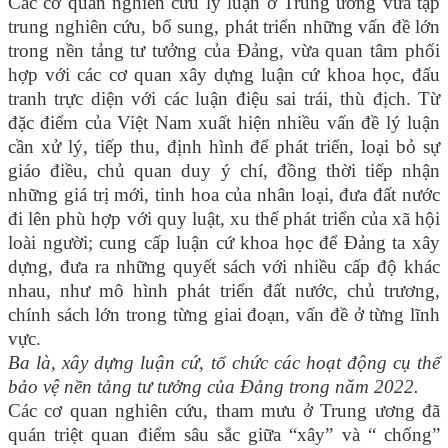
Các cơ quan nghiên cứu lý luận ở Trung ương vừa tập
trung nghiên cứu, bổ sung, phát triển những vấn đề lớn
trong nền tảng tư tưởng của Đảng, vừa quan tâm phối
hợp với các cơ quan xây dựng luận cứ khoa học, đấu
tranh trực diện với các luận điệu sai trái, thù địch. Từ
đặc điểm của Việt Nam xuất hiện nhiều vấn đề lý luận
cần xử lý, tiếp thu, định hình để phát triển, loại bỏ sự
giáo điều, chủ quan duy ý chí, đồng thời tiếp nhận
những giá trị mới, tinh hoa của nhân loại, đưa đất nước
đi lên phù hợp với quy luật, xu thế phát triển của xã hội
loài người; cung cấp luận cứ khoa học để Đảng ta xây
dựng, đưa ra những quyết sách với nhiều cấp độ khác
nhau, như mô hình phát triển đất nước, chủ trương,
chính sách lớn trong từng giai đoạn, vấn đề ở từng lĩnh
vực.
Ba là, xây dựng luận cứ, tổ chức các hoạt động cụ thể
bảo vệ nền tảng tư tưởng của Đảng trong năm 2022.
Các cơ quan nghiên cứu, tham mưu ở Trung ương đã
quán triệt quan điểm sâu sắc giữa “xây” và “ chống”