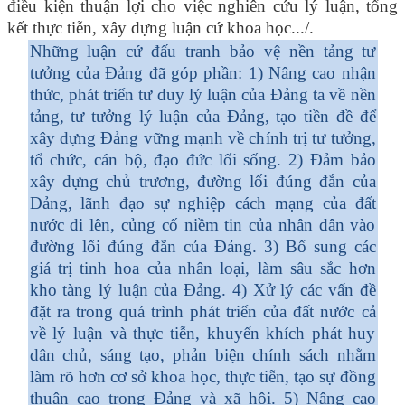
điều kiện thuận lợi cho việc nghiên cứu lý luận, tổng
kết thực tiễn, xây dựng luận cứ khoa học.../.
Những luận cứ đấu tranh bảo vệ nền tảng tư
tưởng của Đảng
đã góp phần: 1) Nâng cao nhận
thức, phát triển tư duy lý luận của Đảng ta về nền
tảng, tư tưởng lý luận của Đảng, tạo tiền đề để
xây dựng Đảng vững mạnh về chính trị tư tưởng,
tổ chức, cán bộ, đạo đức lối sống. 2) Đảm bảo
xây dựng chủ trương, đường lối đúng đắn của
Đảng, lãnh đạo sự nghiệp cách mạng của đất
nước đi lên, củng cố niềm tin của nhân dân vào
đường lối đúng đắn của Đảng. 3) Bổ sung các
giá trị tinh hoa của nhân loại, làm sâu sắc hơn
kho tàng lý luận của Đảng. 4) Xử lý các vấn đề
đặt ra trong quá trình phát triển của đất nước cả
về lý luận và thực tiễn, khuyến khích phát huy
dân chủ, sáng tạo, phản biện chính sách nhằm
làm rõ hơn cơ sở khoa học, thực tiễn, tạo sự đồng
thuận cao trong Đảng và xã hội. 5) Nâng cao