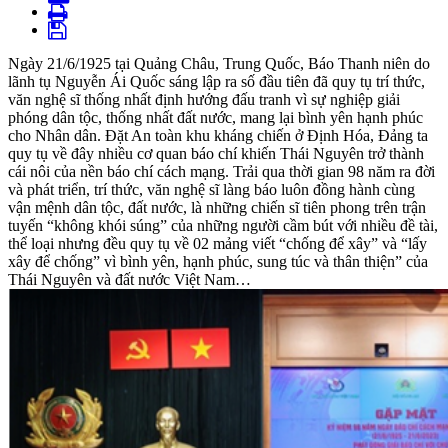
Ngày 21/6/1925 tại Quảng Châu, Trung Quốc, Báo Thanh niên do
lãnh tụ Nguyễn Ái Quốc sáng lập ra số đầu tiên đã quy tụ trí thức,
văn nghệ sĩ thống nhất định hướng đấu tranh vì sự nghiệp giải
phóng dân tộc, thống nhất đất nước, mang lại bình yên hạnh phúc
cho Nhân dân. Đặt An toàn khu kháng chiến ở Định Hóa, Đảng ta
quy tụ về đây nhiều cơ quan báo chí khiến Thái Nguyên trở thành
cái nôi của nền báo chí cách mạng. Trải qua thời gian 98 năm ra đời
và phát triển, trí thức, văn nghệ sĩ làng báo luôn đồng hành cùng
vận mệnh dân tộc, đất nước, là những chiến sĩ tiên phong trên trận
tuyến “không khói súng” của những người cầm bút với nhiều đề tài,
thể loại nhưng đều quy tụ về 02 mảng viết “chống để xây” và “lấy
xây để chống” vì bình yên, hạnh phúc, sung túc và thân thiện” của
Thái Nguyên và đất nước Việt Nam…