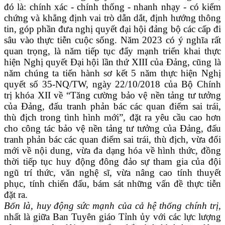
đó là: chính xác - chính thống - nhanh nhạy - có kiểm
chứng và khẳng định vai trò dẫn dắt, định hướng thông
tin, góp phần đưa nghị quyết đại hội đảng bộ các cấp đi
sâu vào thực tiễn cuộc sống. Năm 2023 có ý nghĩa rất
quan trọng, là năm tiếp tục đẩy mạnh triển khai thực
hiện Nghị quyết Đại hội lần thứ XIII của Đảng, cũng là
năm chúng ta tiến hành sơ kết 5 năm thực hiện Nghị
quyết số 35-NQ/TW, ngày 22/10/2018 của Bộ Chính
trị khóa XII về “Tăng cường bảo vệ nền tảng tư tưởng
của Đảng, đấu tranh phản bác các quan điểm sai trái,
thù địch trong tình hình mới”, đặt ra yêu cầu cao hơn
cho công tác bảo vệ nền tảng tư tưởng của Đảng, đấu
tranh phản bác các quan điểm sai trái, thù địch, vừa đổi
mới về nội dung, vừa đa dạng hóa về hình thức, đồng
thời tiếp tục huy động đông đảo sự tham gia của đội
ngũ trí thức, văn nghệ sĩ, vừa nâng cao tính thuyết
phục, tính chiến đấu, bám sát những vấn đề thực tiễn
đặt ra.
Bốn là, huy động sức mạnh của cả hệ thống chính trị,
nhất là giữa Ban Tuyên giáo Tỉnh ủy với các lực lượng