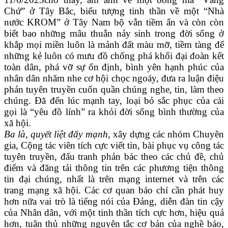
Chứ” ở Tây Bắc, biểu tượng tinh thần về một “Nhà
nước KROM” ở Tây Nam bộ vẫn tiềm ẩn và còn còn
biết bao những mâu thuẫn nảy sinh trong đời sống ở
khắp mọi miền luôn là mảnh đất màu mỡ, tiềm tàng để
những kẻ luôn có mưu đồ chống phá khối đại đoàn kết
toàn dân, phá vỡ sự ổn định, bình yên hạnh phúc của
nhân dân nhăm nhe cơ hội chọc ngoáy, đưa ra luận điệu
phản tuyên truyền cuốn quần chúng nghe, tin, làm theo
chúng. Đã đến lúc mạnh tay, loại bỏ sắc phục của cái
gọi là “yêu đồ lính” ra khỏi đời sống bình thường của
xã hội.
Ba là, quyết liệt đẩy mạnh
, xây dựng các nhóm Chuyên
gia, Cộng tác viên tích cực viết tin, bài phục vụ công tác
tuyên truyền, đấu tranh phản bác theo các chủ đề, chủ
điểm và đăng tải thông tin trên các phương tiện thông
tin đại chúng, nhất là trên mạng internet và trên các
trang mạng xã hội. Các cơ quan báo chí cần phát huy
hơn nữa vai trò là tiếng nói của Đảng, diễn đàn tin cậy
của Nhân dân, với một tinh thần tích cực hơn, hiệu quả
hơn, tuân thủ những nguyên tắc cơ bản của nghề báo,