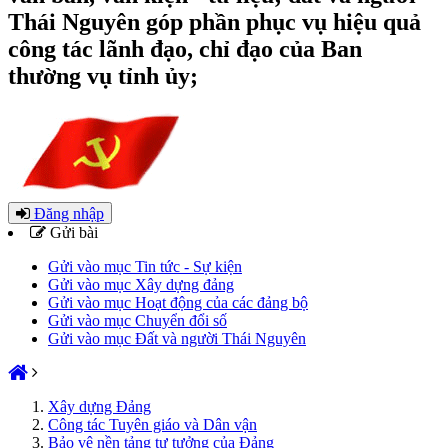
Thái Nguyên góp phần phục vụ hiệu quả
công tác lãnh đạo, chỉ đạo của Ban
thường vụ tỉnh ủy;
Đăng nhập
Gửi bài
Gửi vào mục Tin tức - Sự kiện
Gửi vào mục Xây dựng đảng
Gửi vào mục Hoạt động của các đảng bộ
Gửi vào mục Chuyển đổi số
Gửi vào mục Đất và người Thái Nguyên
Xây dựng Đảng
Công tác Tuyên giáo và Dân vận
Bảo vệ nền tảng tư tưởng của Đảng