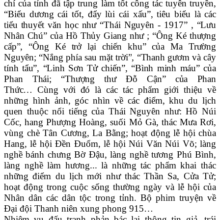
chí của tỉnh đã tập trung làm tốt công tác tuyên truyền,
“Biểu dương cái tốt, đẩy lùi cái xấu”, tiêu biểu là
các
tiểu thuyết
văn học như
“Thái Nguyên - 1917”
,
“Lưu
Nhân Chú”
của
Hồ Thủy Giang
như
; “Ông Ké thượng
cấp”, “Ông Ké trở lại chiến khu”
của
Ma Trường
Nguyên
;
“Nắng phía sau mặt trời”
,
“Thanh gươm và cây
tính tẩu”
,
“Linh Sơn Tử chiến”
,
“Bình minh máu”
của
Phan Thái;
“Thượng thư Đỗ Cận”
của
Phan
Thức
…
Cùng với đó là các
tác phẩm giới thiệu về
những hình ảnh, góc nhìn về các điểm, khu du lịch
quen thuộc nổi tiếng của Thái Nguyên như: Hồ Núi
Cốc, hang Phượng Hoàng, suối Mỏ Gà, thác Mưa Rơi,
vùng chè Tân Cương, La Bằng; hoạt động lễ hội chùa
Hang, lễ hội Đền Đuổm, lễ hội Núi Văn Núi Võ; làng
nghề bánh chưng Bờ Đậu, làng nghề tương Phú Bình,
làng nghề làm hương... là những tác phẩm khai thác
những điểm du lịch mới như thác Thần Sa, Cửa Tử;
hoạt động trong cuộc sống thường ngày và lễ hội của
Nhân dân các dân tộc trong tỉnh. Bộ phim truyện về
Đại đội Thanh niên xung phong 915…
Nhiệm vụ đấu tranh phản bác lại thông tin giả, trái