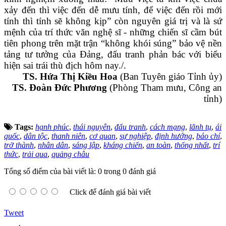
xảy đến thì việc đến dễ mưu tính, để việc đến rồi mới
tính thì tính sẽ không kịp” còn nguyên giá trị và là sứ
mệnh của trí thức văn nghệ sĩ - những chiến sĩ cầm bút
tiên phong trên mặt trận “không khói súng” bảo vệ nền
tảng tư tưởng của Đảng, đấu tranh phản bác với biểu
hiện sai trái thù địch hôm nay./.
TS. Hứa Thị Kiều Hoa
(Ban Tuyên giáo Tỉnh ủy)
TS. Đoàn Đức Phương
(Phòng Tham mưu, Công an
tỉnh)
Tags:
hạnh phúc
,
thái nguyên
,
đấu tranh
,
cách mạng
,
lãnh tụ
,
ái
quốc
,
dân tộc
,
thanh niên
,
cơ quan
,
sự nghiệp
,
định hướng
,
báo chí
,
trở thành
,
nhân dân
,
sáng lập
,
kháng chiến
,
an toàn
,
thống nhất
,
trí
thức
,
trải qua
,
quảng châu
Tổng số điểm của bài viết là: 0 trong 0 đánh giá
Click để đánh giá bài viết
Tweet