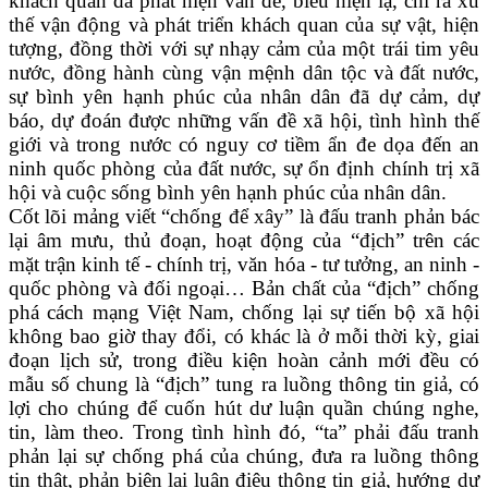
khách quan đã phát hiện vấn đề, biểu hiện lạ, chỉ ra xu
thế vận động và phát triển khách quan của sự vật, hiện
tượng, đồng thời với sự nhạy cảm của một trái tim yêu
nước, đồng hành cùng vận mệnh dân tộc và đất nước,
sự bình yên hạnh phúc của nhân dân đã dự cảm, dự
báo, dự đoán được những vấn đề xã hội, tình hình thế
giới và trong nước có nguy cơ tiềm ẩn đe dọa đến an
ninh quốc phòng của đất nước, sự ổn định chính trị xã
hội và cuộc sống bình yên hạnh phúc của nhân dân.
Cốt lõi mảng viết “chống để xây” là đấu tranh phản bác
lại âm mưu, thủ đoạn, hoạt động của “địch” trên các
mặt trận kinh tế - chính trị, văn hóa - tư tưởng, an ninh -
quốc phòng và đối ngoại… Bản chất của “địch” chống
phá cách mạng Việt Nam, chống lại sự tiến bộ xã hội
không bao giờ thay đổi, có khác là ở mỗi thời kỳ, giai
đoạn lịch sử, trong điều kiện hoàn cảnh mới đều có
mẫu số chung là “địch” tung ra luồng thông tin giả, có
lợi cho chúng để cuốn hút dư luận quần chúng nghe,
tin, làm theo. Trong tình hình đó, “ta” phải đấu tranh
phản lại sự chống phá của chúng, đưa ra luồng thông
tin thật, phản biện lại luận điệu thông tin giả, hướng dư