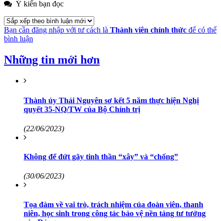
Ý kiến bạn đọc
Bạn cần đăng nhập với tư cách là
Thành viên chính thức
để có thể
bình luận
Những tin mới hơn
Thành ủy Thái Nguyên sơ kết 5 năm thực hiện Nghị
quyết 35-NQ/TW của Bộ Chính trị
(22/06/2023)
Không để đứt gãy tinh thần “xây” và “chống”
(30/06/2023)
Tọa đàm về vai trò, trách nhiệm của đoàn viên, thanh
niên, học sinh trong công tác bảo vệ nền tảng tư tưởng