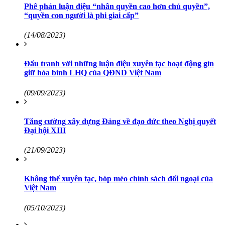
Phê phán luận điệu “nhân quyền cao hơn chủ quyền”,
“quyền con người là phi giai cấp”
(14/08/2023)
Đấu tranh với những luận điệu xuyên tạc hoạt động gìn
giữ hòa bình LHQ của QĐND Việt Nam
(09/09/2023)
Tăng cường xây dựng Đảng về đạo đức theo Nghị quyết
Đại hội XIII
(21/09/2023)
Không thể xuyên tạc, bóp méo chính sách đối ngoại của
Việt Nam
(05/10/2023)