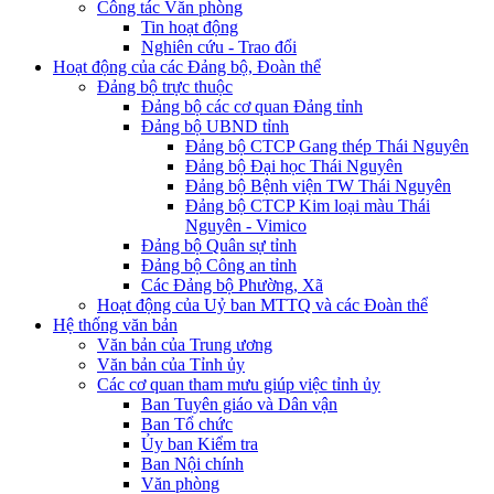
Công tác Văn phòng
Tin hoạt động
Nghiên cứu - Trao đổi
Hoạt động của các Đảng bộ, Đoàn thể
Đảng bộ trực thuộc
Đảng bộ các cơ quan Đảng tỉnh
Đảng bộ UBND tỉnh
Đảng bộ CTCP Gang thép Thái Nguyên
Đảng bộ Đại học Thái Nguyên
Đảng bộ Bệnh viện TW Thái Nguyên
Đảng bộ CTCP Kim loại màu Thái
Nguyên - Vimico
Đảng bộ Quân sự tỉnh
Đảng bộ Công an tỉnh
Các Đảng bộ Phường, Xã
Hoạt động của Uỷ ban MTTQ và các Đoàn thể
Hệ thống văn bản
Văn bản của Trung ương
Văn bản của Tỉnh ủy
Các cơ quan tham mưu giúp việc tỉnh ủy
Ban Tuyên giáo và Dân vận
Ban Tổ chức
Ủy ban Kiểm tra
Ban Nội chính
Văn phòng