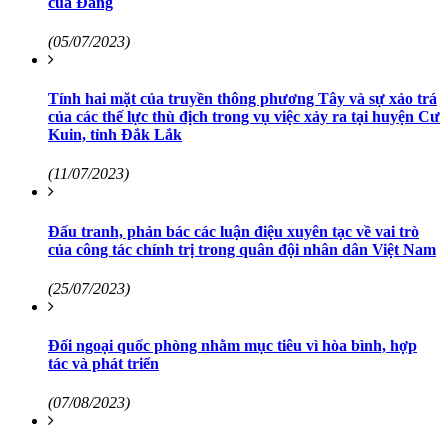
của Đảng
(05/07/2023)
Tính hai mặt của truyền thông phương Tây và sự xảo trá
của các thế lực thù địch trong vụ việc xảy ra tại huyện Cư
Kuin, tỉnh Đắk Lắk
(11/07/2023)
Đấu tranh, phản bác các luận điệu xuyên tạc về vai trò
của công tác chính trị trong quân đội nhân dân Việt Nam
(25/07/2023)
Đối ngoại quốc phòng nhằm mục tiêu vì hòa bình, hợp
tác và phát triển
(07/08/2023)