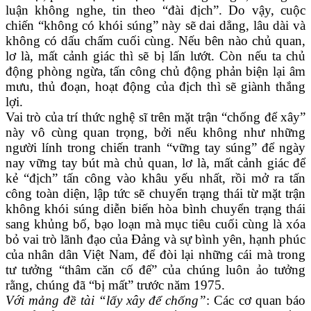
luận không nghe, tin theo “đài địch”. Do vậy, cuộc
chiến “không có khói súng” này sẽ dai dẳng, lâu dài và
không có dấu chấm cuối cùng. Nếu bên nào chủ quan,
lơ là, mất cảnh giác thì sẽ bị lấn lướt. Còn nếu ta chủ
động phòng ngừa, tấn công chủ động phản biện lại âm
mưu, thủ đoạn, hoạt động của địch thì sẽ giành thắng
lợi.
Vai trò của trí thức nghệ sĩ trên mặt trận “chống để xây”
này vô cùng quan trọng, bởi nếu không như những
người lính trong chiến tranh “vững tay súng” để ngày
nay vững tay bút mà chủ quan, lơ là, mất cảnh giác để
kẻ “địch” tấn công vào khâu yếu nhất, rồi mở ra tấn
công toàn diện, lập tức sẽ chuyển trạng thái từ mặt trận
không khói súng diễn biến hòa bình chuyển trạng thái
sang khủng bố, bạo loạn mà mục tiêu cuối cùng là xóa
bỏ vai trò lãnh đạo của Đảng và sự bình yên, hạnh phúc
của nhân dân Việt Nam, để đòi lại những cái mà trong
tư tưởng “thâm căn cố đế” của chúng luôn ảo tưởng
rằng, chúng đã “bị mất” trước năm 1975.
Với mảng đề tài “lấy xây để chống”
:
Các cơ quan báo