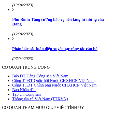
(19/04/2023)
Phú Bình: Tăng cường bảo vệ nền tảng tư tưởng của
Đảng
(12/04/2023)
Phản bác các luận điệu xuyên tạc công tác cán bộ
(07/04/2023)
CƠ QUAN TRUNG ƯƠNG
Báo ĐT Đảng Cộng sản Việt Nam
Cổng TTĐT Quốc hội Nước CHXHCN Việt Nam
Cổng TTĐT Chính phủ Nước CHXHCN Việt Nam
Báo Nhân dân
Tạp chí Cộng sản
Thông tấn xã Việt Nam (TTXVN)
CƠ QUAN THAM MƯU GIÚP VIỆC TỈNH ỦY