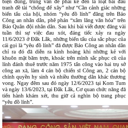
biện đúng, trúng vấn đề phải kể đến là loạt bài đấu
tranh đề tài “chống để xây” như “Cần cảnh giác những
biến tấu của hội, nhóm “yêu đồ lính” đăng trên Báo
Công an nhân dân, phê phán “xâm lăng văn hóa” trên
Báo Quân đội nhân dân. Sau khi bài viết được đăng vài
tuần thì sự việc đau xót, đáng tiếc xảy ra ngày
11/6/2023 ở Đắk Lắk, những biến tấu của sắc phục của
cái gọi là “yêu đồ lính” đã được Báo Công an nhân dân
chỉ ra đó đã diễn ra kinh hoàng khi những kẻ với
khuôn mặt băm trợn, khoác trên mình sắc phục cũ của
lính đánh thuê trước năm 1975 tấn công vào hai trụ sở
công an xã, làm 4 cán bộ chiến sĩ Công an, 2 cán bộ
chính quyền hy sinh và nhiều thường dân khác thương
vong. Ngay đêm sau đó ngày 12/6/2023 tại Kom Tum
và ngày 13/6/2023, tại Đắk Lắk, Cơ quan chức năng đã
tiến hành khám xét, thu giữ cả nghìn bộ trang phục
“yêu đồ lính”.