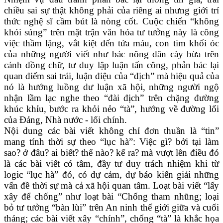
chiều sai sự thật không phải của riêng ai nhưng giới trí
thức nghệ sĩ cầm bút là nòng cốt. Cuộc chiến “không
khói súng” trên mặt trận văn hóa tư tưởng này là công
việc thầm lặng, vắt kiệt đến tứa máu, con tim khối óc
của những người viết như bác nông dân cày bừa trên
cánh đồng chữ, tư duy lập luận tấn công, phản bác lại
quan điểm sai trái, luận điệu của “địch” mà hiệu quả của
nó là hướng luồng dư luận xã hội, những người ngộ
nhận lầm lạc nghe theo “đài địch” trên chặng đường
khúc khỉu, bước ra khỏi nẻo “tà”, hướng về đường lối
của Đảng, Nhà nước - lối chính.
Nội dung các bài viết không chỉ đơn thuần là “tin”
mang tính thời sự theo “lục hà”: Việc gì? bởi tại làm
sao? ở đâu? ai biết? thế nào? kể ra? mà vượt lên điều đó
là các bài viết có tâm, đầy tư duy trách nhiệm khi từ
logic “lục hà” đó, có dự cảm, dự báo kiến giải những
vấn đề thời sự mà cả xã hội quan tâm. Loạt bài viết “lấy
xây để chống” như loạt bài “Chống tham nhũng; loại
bỏ tư tưởng “bàn lùi” trên An ninh thế giới giữa và cuối
tháng; các bài viết xây “chính”, chống “tà” là khắc họa