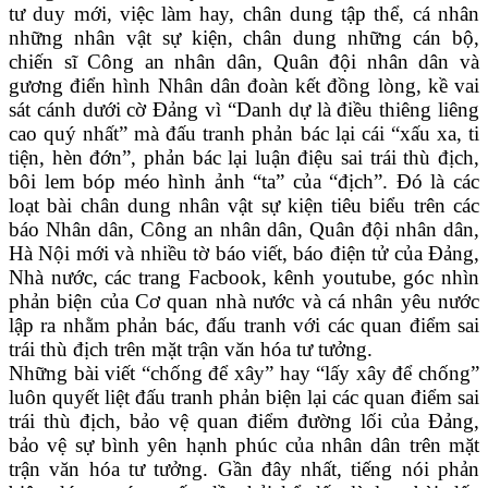
tư duy mới, việc làm hay, chân dung tập thể, cá nhân
những nhân vật sự kiện, chân dung những cán bộ,
chiến sĩ Công an nhân dân, Quân đội nhân dân và
gương điển hình Nhân dân đoàn kết đồng lòng, kề vai
sát cánh dưới cờ Đảng vì “Danh dự là điều thiêng liêng
cao quý nhất” mà đấu tranh phản bác lại cái “xấu xa, ti
tiện, hèn đớn”, phản bác lại luận điệu sai trái thù địch,
bôi lem bóp méo hình ảnh “ta” của “địch”. Đó là các
loạt bài chân dung nhân vật sự kiện tiêu biểu trên các
báo Nhân dân, Công an nhân dân, Quân đội nhân dân,
Hà Nội mới và nhiều tờ báo viết, báo điện tử của Đảng,
Nhà nước, các trang Facbook, kênh youtube, góc nhìn
phản biện của Cơ quan nhà nước và cá nhân yêu nước
lập ra nhằm phản bác, đấu tranh với các quan điểm sai
trái thù địch trên mặt trận văn hóa tư tưởng.
Những bài viết “chống để xây” hay “lấy xây để chống”
luôn quyết liệt đấu tranh phản biện lại các quan điểm sai
trái thù địch, bảo vệ quan điểm đường lối của Đảng,
bảo vệ sự bình yên hạnh phúc của nhân dân trên mặt
trận văn hóa tư tưởng. Gần đây nhất, tiếng nói phản