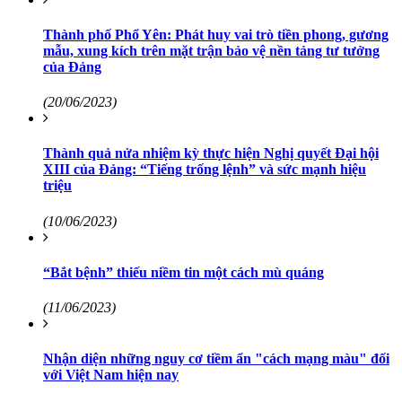
Thành phố Phổ Yên: Phát huy vai trò tiền phong, gương
mẫu, xung kích trên mặt trận bảo vệ nền tảng tư tưởng
của Ðảng
(20/06/2023)
Thành quả nửa nhiệm kỳ thực hiện Nghị quyết Đại hội
XIII của Đảng: “Tiếng trống lệnh” và sức mạnh hiệu
triệu
(10/06/2023)
“Bắt bệnh” thiếu niềm tin một cách mù quáng
(11/06/2023)
Nhận diện những nguy cơ tiềm ẩn "cách mạng màu" đối
với Việt Nam hiện nay