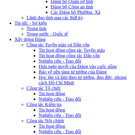
Đảng bộ Quân sự tỉnh
Đảng bộ Công an tỉnh
Các Đảng bộ Phường, Xã
Lãnh đạo tỉnh qua các thời kỳ
Tin tức - Sự kiện
Trong tỉnh
Trong nước - Quốc tế
Xây dựng Đảng
Công tác Tuyên giáo và Dân vận
Tin hoạt động công tác Tuyên giáo
Tin hoạt động công tác Dân vận
Nghiên cứu - Trao đổi
Đưa nghị quyết của Đảng vào cuộc sống
Bảo vệ nền tảng tư tưởng của Đảng
Học tập và làm theo tư tưởng, đạo đức, phong
cách Hồ Chí Minh
Công tác Tổ chức
Tin hoạt động
Nghiên cứu - Trao đổi
Công tác Kiểm tra
Tin hoạt động
Nghiên cứu - Trao đổi
Công tác Nội chính
Tin hoạt động
Nghiên cứu - Trao đổi