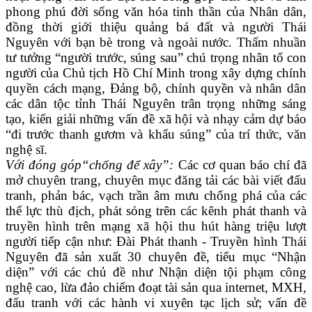
phong phú đời sống văn hóa tinh thần của Nhân dân,
đồng thời giới thiệu quảng bá đất và người Thái
Nguyên với bạn bè trong và ngoài nước. Thấm nhuần
tư tưởng “người trước, súng sau” chú trọng nhân tố con
người của Chủ tịch Hồ Chí Minh trong xây dựng chính
quyền cách mạng, Đảng bộ, chính quyền và nhân dân
các dân tộc tỉnh Thái Nguyên trân trọng những sáng
tạo, kiến giải những vấn đề xã hội và nhạy cảm dự báo
“đi trước thanh gươm và khẩu súng” của trí thức, văn
nghệ sĩ.
Với đóng góp“chống để xây”:
Các cơ quan báo chí đã
mở chuyên trang, chuyên mục đăng tải các bài viết đấu
tranh, phản bác, vạch trần âm mưu chống phá của các
thế lực thù địch, phát sóng trên các kênh phát thanh và
truyền hình trên mạng xã hội thu hút hàng triệu lượt
người tiếp cận như: Đài Phát thanh - Truyền hình Thái
Nguyên đã sản xuất 30 chuyên đề, tiểu mục “Nhận
diện” với các chủ đề như Nhận diện tội phạm công
nghệ cao, lừa đảo chiếm đoạt tài sản qua internet, MXH,
đấu tranh với các hành vi xuyên tạc lịch sử; vấn đề