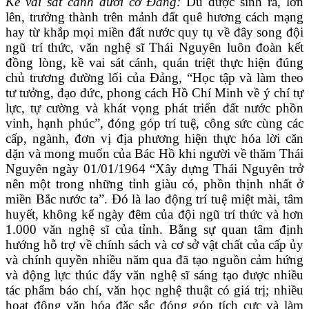
Kề vai sát cánh dưới cờ Đảng:
Dù được sinh ra, lớn
lên, trưởng thành trên mảnh đất quê hương cách mạng
hay từ khắp mọi miền đất nước quy tụ về đây song đội
ngũ trí thức, văn nghệ sĩ Thái Nguyên luôn đoàn kết
đồng lòng, kề vai sát cánh, quán triệt thực hiện đúng
chủ trương đường lối của Đảng
,
“Học tập và làm theo
tư tưởng, đạo đức, phong cách Hồ Chí Minh về ý chí tự
lực, tự cường và khát vọng phát triển đất nước phồn
vinh, hạnh phúc”, đóng góp trí tuệ, công sức cùng các
cấp, ngành, đơn vị địa phương hiện thực hóa lời căn
dặn và mong muốn của Bác Hồ khi người về thăm Thái
Nguyên ngày 01/01/1964 “Xây dựng Thái Nguyên trở
nên một trong những tỉnh giàu có, phồn thịnh nhất ở
miền Bắc nước ta”. Đó là lao động trí tuệ miệt mài, tâm
huyết, không kể ngày đêm của đội ngũ trí thức và hơn
1.000 văn nghệ sĩ của tỉnh. Bằng sự quan tâm định
hướng hỗ trợ về chính sách và cơ sở vật chất của cấp ủy
và chính quyền nhiều năm qua đã tạo nguồn cảm hứng
và động lực thúc đẩy văn nghệ sĩ sáng tạo được nhiều
tác phẩm báo chí, văn học nghệ thuật có giá trị; nhiều
hoạt động văn hóa đặc sắc đóng góp tích cực và làm