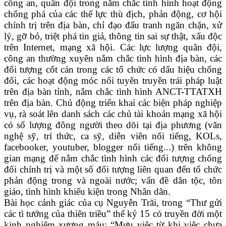
công an, quân đội trong nắm chắc tình hình hoạt động
chống phá của các thế lực thù địch, phản động, cơ hội
chính trị trên địa bàn, chỉ đạo đấu tranh ngăn chặn, xử
lý, gỡ bỏ, triệt phá tin giả, thông tin sai sự thật, xấu độc
trên Internet, mạng xã hội. Các lực lượng quân đội,
công an thường xuyên nắm chắc tình hình địa bàn, các
đối tượng cốt cán trong các tổ chức có dấu hiệu chống
đối, các hoạt động móc nối tuyên truyền trái pháp luật
trên địa bàn tỉnh, nắm chắc tình hình ANCT-TTATXH
trên địa bàn. Chủ động triển khai các biện pháp nghiệp
vụ, rà soát lên danh sách các chủ tài khoản mạng xã hội
có số lượng đông người theo dõi tại địa phương (văn
nghệ sỹ, trí thức, ca sỹ, diễn viên nổi tiếng, KOLs,
facebooker, youtuber, blogger nổi tiếng...) trên không
gian mạng để nắm chắc tình hình các đối tượng chống
đối chính trị và một số đối tượng liên quan đến tổ chức
phản động trong và ngoài nước; vấn đề dân tộc, tôn
giáo, tình hình khiếu kiện trong Nhân dân.
Bài học cảnh giác của cụ Nguyễn Trãi, trong “Thư gửi
các tì tướng của thiên triều” thế kỷ 15 có truyền đời một
kinh nghiệm xương máu: “Mưu việc từ khi việc chưa