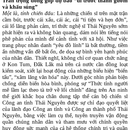
Trân trọng đóng góp dự báo “đi trước thanh gươm
và khẩu súng”
Một là, tính chiến đấu:
Là những chiến sĩ trên mặt trận
cầm bút, trước cái xấu, cái ác, cái “ti tiện và hẹn đớn”,
cái lố lăng phản cảm, trí thức nghệ sĩ Thái Nguyên sớm
phát hiện ra và không bàn quang, dám nói lên tiếng nói
phê phán của mình để cảnh tỉnh với xã hội. Như việc
trang phục nhân danh “yêu đồ lính” là bất thường, tiềm
ẩn những vấn đề bất ổn, đe dọa sự bình yên hạnh phúc
của nhân dân. Thiết nghĩ, không chỉ cơ quan chức năng
ở Kon Tum, Đắk Lắk mà trên cả nước cần đồng loạt
kiểm soát, xiết lại hoạt động của những biểu hiện “biến
tấu”, “xâm lăng văn hóa” này. Dưới góc nhìn phản biện
chống diễn biến hòa bình, phóng sự “Thức tỉnh người
mê lầm lạc theo tà trở về lối chính” đăng trên An ninh
thế giới khắc họa chân dung tập thể cán bộ chiến sĩ
Công an tỉnh Thái Nguyên được sự chỉ đạo quyết liệt
của lãnh đạo Công an tỉnh và Công an thành phố Thái
Nguyên, bằng việc làm cụ thể, tuyên truyền vận động
quần chúng nhân dân và tham mưu với chính quyền
huy động sức mạnh của cả hệ thống chính trị và quần