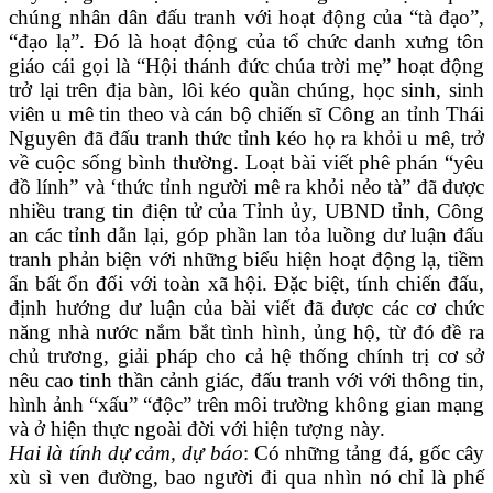
chúng nhân dân đấu tranh với hoạt động của “tà đạo”,
“đạo lạ”. Đó là hoạt động của tổ chức danh xưng tôn
giáo cái gọi là “Hội thánh đức chúa trời mẹ” hoạt động
trở lại trên địa bàn, lôi kéo quần chúng, học sinh, sinh
viên u mê tin theo và cán bộ chiến sĩ Công an tỉnh Thái
Nguyên đã đấu tranh thức tỉnh kéo họ ra khỏi u mê, trở
về cuộc sống bình thường. Loạt bài viết phê phán “yêu
đồ lính” và ‘thức tỉnh người mê ra khỏi nẻo tà” đã được
nhiều trang tin điện tử của Tỉnh ủy, UBND tỉnh, Công
an các tỉnh dẫn lại, góp phần lan tỏa luồng dư luận đấu
tranh phản biện với những biểu hiện hoạt động lạ, tiềm
ẩn bất ổn đối với toàn xã hội. Đặc biệt, tính chiến đấu,
định hướng dư luận của bài viết đã được các cơ chức
năng nhà nước nắm bắt tình hình, ủng hộ, từ đó đề ra
chủ trương, giải pháp cho cả hệ thống chính trị cơ sở
nêu cao tinh thần cảnh giác, đấu tranh với với thông tin,
hình ảnh “xấu” “độc” trên môi trường không gian mạng
và ở hiện thực ngoài đời với hiện tượng này.
Hai là tính dự cảm, dự báo
: Có những tảng đá, gốc cây
xù sì ven đường, bao người đi qua nhìn nó chỉ là phế