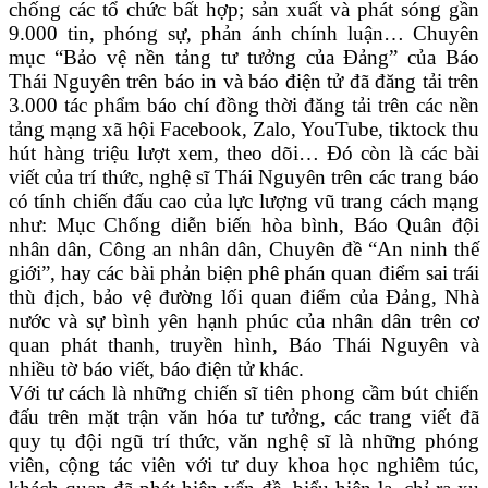
chống các tổ chức bất hợp; sản xuất và phát sóng gần
9.000 tin, phóng sự, phản ánh chính luận… Chuyên
mục “Bảo vệ nền tảng tư tưởng của Đảng” của Báo
Thái Nguyên trên báo in và báo điện tử đã đăng tải trên
3.000 tác phẩm báo chí đồng thời đăng tải trên các nền
tảng mạng xã hội Facebook, Zalo, YouTube, tiktock thu
hút hàng triệu lượt xem, theo dõi… Đó còn là các bài
viết của trí thức, nghệ sĩ Thái Nguyên trên các trang báo
có tính chiến đấu cao của lực lượng vũ trang cách mạng
như: Mục Chống diễn biến hòa bình, Báo Quân đội
nhân dân, Công an nhân dân, Chuyên đề “An ninh thế
giới”, hay các bài phản biện phê phán quan điểm sai trái
thù địch, bảo vệ đường lối quan điểm của Đảng, Nhà
nước và sự bình yên hạnh phúc của nhân dân trên cơ
quan phát thanh, truyền hình, Báo Thái Nguyên và
nhiều tờ báo viết, báo điện tử khác.
Với tư cách là những chiến sĩ tiên phong cầm bút chiến
đấu trên mặt trận văn hóa tư tưởng, các trang viết đã
quy tụ đội ngũ trí thức, văn nghệ sĩ là những phóng
viên, cộng tác viên với tư duy khoa học nghiêm túc,