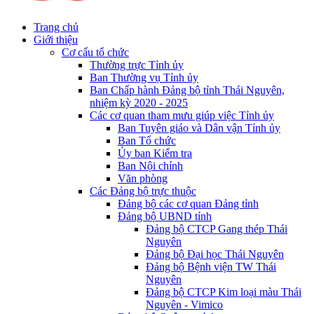
Trang chủ
Giới thiệu
Cơ cấu tổ chức
Thường trực Tỉnh ủy
Ban Thường vụ Tỉnh ủy
Ban Chấp hành Đảng bộ tỉnh Thái Nguyên,
nhiệm kỳ 2020 - 2025
Các cơ quan tham mưu giúp việc Tỉnh ủy
Ban Tuyên giáo và Dân vận Tỉnh ủy
Ban Tổ chức
Ủy ban Kiểm tra
Ban Nội chính
Văn phòng
Các Đảng bộ trực thuộc
Đảng bộ các cơ quan Đảng tỉnh
Đảng bộ UBND tỉnh
Đảng bộ CTCP Gang thép Thái
Nguyên
Đảng bộ Đại học Thái Nguyên
Đảng bộ Bệnh viện TW Thái
Nguyên
Đảng bộ CTCP Kim loại màu Thái
Nguyên - Vimico