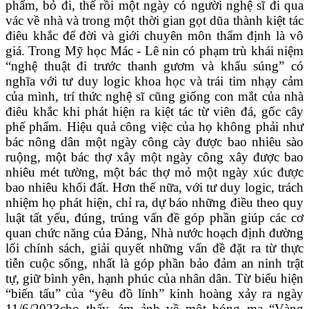
phẩm, bỏ đi, thế rồi một ngày có người nghệ sĩ đi qua
vác về nhà và trong một thời gian gọt dũa thành kiệt tác
điêu khắc để đời và giới chuyên môn thẩm định là vô
giá. Trong Mỹ học Mác - Lê nin có phạm trù khái niệm
“nghệ thuật đi trước thanh gươm và khẩu súng” có
nghĩa với tư duy logic khoa học và trái tim nhạy cảm
của mình, trí thức nghệ sĩ cũng giống con mắt của nhà
điêu khắc khi phát hiện ra kiệt tác từ viên đá, gốc cây
phế phẩm. Hiệu quả công việc của họ không phải như
bác nông dân một ngày công cày được bao nhiêu sào
ruộng, một bác thợ xây một ngày công xây được bao
nhiêu mét tường, một bác thợ mỏ một ngày xúc được
bao nhiêu khối đất. Hơn thế nữa, với tư duy logic, trách
nhiệm họ phát hiện, chỉ ra, dự báo những điều theo quy
luật tất yếu, đúng, trúng vấn đề góp phần giúp các cơ
quan chức năng của Đảng, Nhà nước hoạch định đường
lối chính sách, giải quyết những vấn đề đặt ra từ thực
tiễn cuộc sống, nhất là góp phần bảo đảm an ninh trật
tự, giữ bình yên, hạnh phúc của nhân dân. Từ biểu hiện
“biến tấu” của “yêu đồ lính” kinh hoàng xảy ra ngày
11/6/2023cho thấy, ám ảnh về một bóng ma “Vàng