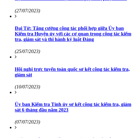
(27/07/2023)
Đại Từ: Tăng cường công tác phối hợp giữa Ủy ban
Kiểm tra Huyện ủy với các cơ quan trong công tác kiểm
tra, giám sát và thi hành kỷ luật Đảng
(25/07/2023)
Hội nghị trực tuyến toàn quốc sơ kết công tác kiểm tra,
giám sát
(10/07/2023)
Ủy ban Kiểm tra Tỉnh ủy sơ kết công tác kiểm tra, giám
sát 6 tháng đầu năm 2023
(07/07/2023)