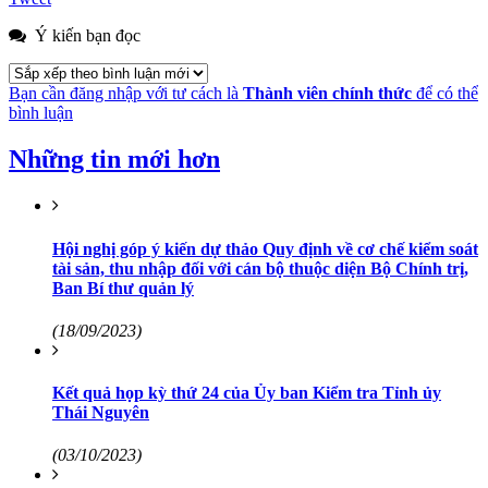
Ý kiến bạn đọc
Bạn cần đăng nhập với tư cách là
Thành viên chính thức
để có thể
bình luận
Những tin mới hơn
Hội nghị góp ý kiến dự thảo Quy định về cơ chế kiểm soát
tài sản, thu nhập đối với cán bộ thuộc diện Bộ Chính trị,
Ban Bí thư quản lý
(18/09/2023)
Kết quả họp kỳ thứ 24 của Ủy ban Kiểm tra Tỉnh ủy
Thái Nguyên
(03/10/2023)