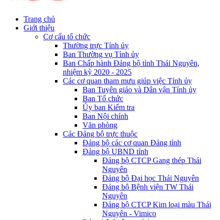
Trang chủ
Giới thiệu
Cơ cấu tổ chức
Thường trực Tỉnh ủy
Ban Thường vụ Tỉnh ủy
Ban Chấp hành Đảng bộ tỉnh Thái Nguyên,
nhiệm kỳ 2020 - 2025
Các cơ quan tham mưu giúp việc Tỉnh ủy
Ban Tuyên giáo và Dân vận Tỉnh ủy
Ban Tổ chức
Ủy ban Kiểm tra
Ban Nội chính
Văn phòng
Các Đảng bộ trực thuộc
Đảng bộ các cơ quan Đảng tỉnh
Đảng bộ UBND tỉnh
Đảng bộ CTCP Gang thép Thái
Nguyên
Đảng bộ Đại học Thái Nguyên
Đảng bộ Bệnh viện TW Thái
Nguyên
Đảng bộ CTCP Kim loại màu Thái
Nguyên - Vimico