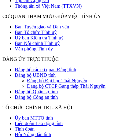
Tạp chí Cộng sản
Thông tấn xã Việt Nam (TTXVN)
CƠ QUAN THAM MƯU GIÚP VIỆC TỈNH ỦY
Ban Tuyên giáo và Dân vận
Ban Tổ chức Tỉnh uỷ
Uỷ ban Kiểm tra Tỉnh uỷ
Ban Nội chính Tỉnh uỷ
Văn phòng Tỉnh ủy
ĐẢNG ỦY TRỰC THUỘC
Đảng bộ các cơ quan Đảng tỉnh
Đảng bộ UBND tỉnh
Đảng bộ Đại học Thái Nguyên
Đảng bộ CTCP Gang thép Thái Nguyên
Đảng bộ Quân sự tỉnh
Đảng bộ Công an tỉnh
TỔ CHỨC CHÍNH TRỊ - XÃ HỘI
Ủy ban MTTQ tỉnh
Liên đoàn Lao động tỉnh
Tỉnh đoàn
Hội Nông dân tỉnh