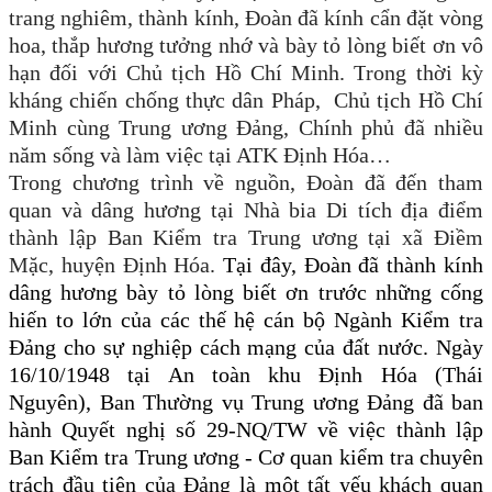
trang nghiêm, thành kính
,
Đoàn đã kính cẩn đặt vòng
hoa, thắp hương tưởng nhớ và bày tỏ lòng biết ơn vô
hạn đối với Chủ tịch Hồ Chí Minh
. T
rong thời kỳ
kháng chiến chống thực dân Pháp
,
Chủ tịch Hồ Chí
Minh
cùng
Trung ương Đảng, Chính phủ
đã nhiều
năm sống và
làm việc
tại ATK Định Hóa…
Trong chương trình về nguồn, Đoàn đã đến tham
quan và dâng hương t
ại Nhà bia Di tích địa điểm
thành lập Ban Kiểm tra Trung ương tại xã Điềm
Mặc, huyện Định Hóa
.
Tại đây, Đoàn đã thành kính
dâng hương bày tỏ lòng biết ơn trước những cống
hiến to lớn của các thế hệ cán bộ Ngành Kiểm tra
Đảng cho sự nghiệp cách mạng của đất nước.
Ngày
16/10/1948 tại An toàn khu Định Hóa (Thái
Nguyên), Ban Thường vụ Trung ương Đảng đã ban
hành Quyết nghị số 29-NQ/TW về việc thành lập
Ban Kiểm tra Trung ương - Cơ quan kiểm tra chuyên
trách đầu tiên của Đảng là một tất yếu khách quan