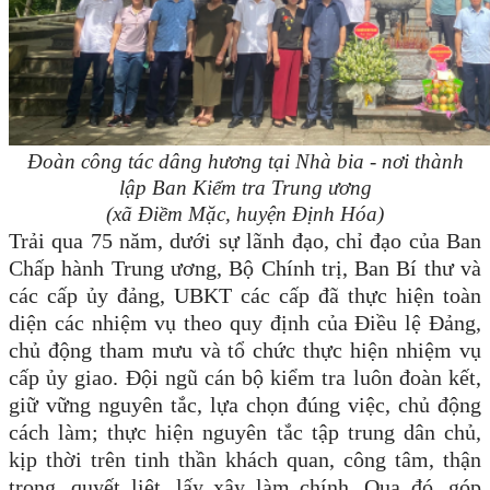
Đoàn công tác dâng hương tại Nhà bia - nơi thành
lập Ban Kiểm tra Trung ương
(xã Điềm Mặc, huyện Định Hóa)
Trải qua 75 năm, dưới sự lãnh đạo, chỉ đạo của Ban
Chấp hành Trung ương, Bộ Chính trị, Ban Bí thư và
các cấp ủy đảng, UBKT các cấp đã thực hiện toàn
diện các nhiệm vụ theo quy định của Điều lệ Đảng,
chủ động tham mưu và tổ chức thực hiện nhiệm vụ
cấp ủy giao. Đội ngũ cán bộ kiểm tra luôn đoàn kết,
giữ vững nguyên tắc, lựa chọn đúng việc, chủ động
cách làm; thực hiện nguyên tắc tập trung dân chủ,
kịp thời trên tinh thần khách quan, công tâm, thận
trọng, quyết liệt, lấy xây làm chính. Qua đó, góp