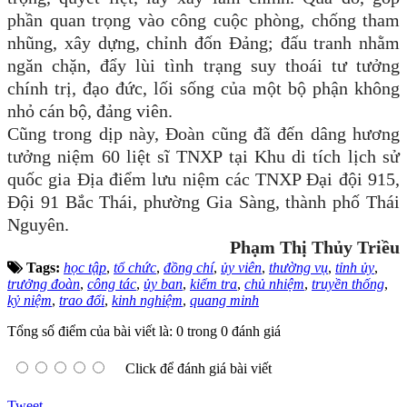
phần quan trọng vào công cuộc phòng, chống tham
nhũng, xây dựng, chỉnh đốn Đảng; đấu tranh nhằm
ngăn chặn, đẩy lùi tình trạng suy thoái tư tưởng
chính trị, đạo đức, lối sống của một bộ phận không
nhỏ cán bộ, đảng viên.
Cũng trong dịp này, Đoàn cũng đã đến dâng hương
tưởng niệm 60 liệt sĩ TNXP tại Khu di tích lịch sử
quốc gia Địa điểm lưu niệm các TNXP Đại đội 915,
Đội 91 Bắc Thái, phường Gia Sàng, thành phố Thái
Nguyên.
Phạm Thị Thủy Triều
Tags:
học tập
,
tổ chức
,
đồng chí
,
ủy viên
,
thường vụ
,
tỉnh ủy
,
trưởng đoàn
,
công tác
,
ủy ban
,
kiểm tra
,
chủ nhiệm
,
truyền thống
,
kỷ niệm
,
trao đổi
,
kinh nghiệm
,
quang minh
Tổng số điểm của bài viết là: 0 trong 0 đánh giá
Click để đánh giá bài viết
Tweet