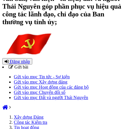
Thái Nguyên góp phần phục vụ hiệu quả
công tác lãnh đạo, chỉ đạo của Ban
thường vụ tỉnh ủy;
Đăng nhập
Gửi bài
Gửi vào mục Tin tức - Sự kiện
Gửi vào mục Xây dựng đảng
Gửi vào mục Hoạt động của các đảng bộ
Gửi vào mục Chuyển đổi số
Gửi vào mục Đất và người Thái Nguyên
Xây dựng Đảng
Công tác Kiểm tra
Tin hoạt động