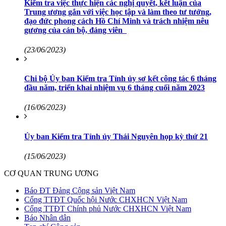
Kiểm tra việc thực hiện các nghị quyết, kết luận của
Trung ương gắn với việc học tập và làm theo tư tưởng,
đạo đức phong cách Hồ Chí Minh và trách nhiệm nêu
gương của cán bộ, đảng viên
(23/06/2023)
Chi bộ Ủy ban Kiểm tra Tỉnh ủy sơ kết công tác 6 tháng
đầu năm, triển khai nhiệm vụ 6 tháng cuối năm 2023
(16/06/2023)
Ủy ban Kiểm tra Tỉnh ủy Thái Nguyên họp kỳ thứ 21
(15/06/2023)
CƠ QUAN TRUNG ƯƠNG
Báo ĐT Đảng Cộng sản Việt Nam
Cổng TTĐT Quốc hội Nước CHXHCN Việt Nam
Cổng TTĐT Chính phủ Nước CHXHCN Việt Nam
Báo Nhân dân