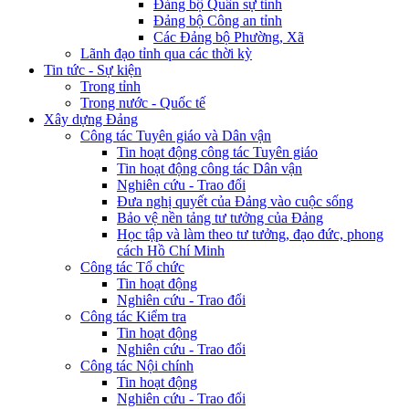
Đảng bộ Quân sự tỉnh
Đảng bộ Công an tỉnh
Các Đảng bộ Phường, Xã
Lãnh đạo tỉnh qua các thời kỳ
Tin tức - Sự kiện
Trong tỉnh
Trong nước - Quốc tế
Xây dựng Đảng
Công tác Tuyên giáo và Dân vận
Tin hoạt động công tác Tuyên giáo
Tin hoạt động công tác Dân vận
Nghiên cứu - Trao đổi
Đưa nghị quyết của Đảng vào cuộc sống
Bảo vệ nền tảng tư tưởng của Đảng
Học tập và làm theo tư tưởng, đạo đức, phong
cách Hồ Chí Minh
Công tác Tổ chức
Tin hoạt động
Nghiên cứu - Trao đổi
Công tác Kiểm tra
Tin hoạt động
Nghiên cứu - Trao đổi
Công tác Nội chính
Tin hoạt động
Nghiên cứu - Trao đổi