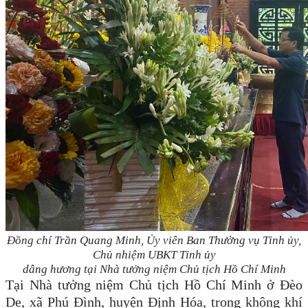
Đồng chí Trần Quang Minh, Ủy viên Ban Thường vụ Tỉnh ủy,
Chủ nhiệm UBKT Tỉnh ủy
dâng hương tại Nhà tưởng niệm Chủ tịch Hồ Chí Minh
Tại Nhà tưởng niệm Chủ tịch Hồ Chí Minh ở Đèo
De, xã Phú Đình, huyện Định Hóa, t
rong không khí