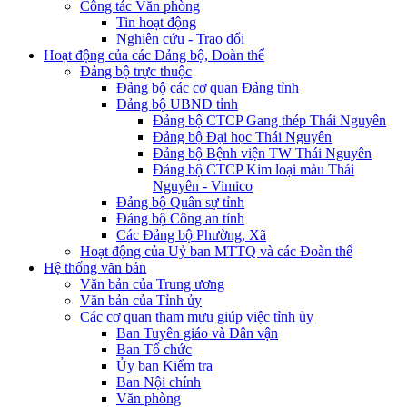
Công tác Văn phòng
Tin hoạt động
Nghiên cứu - Trao đổi
Hoạt động của các Đảng bộ, Đoàn thể
Đảng bộ trực thuộc
Đảng bộ các cơ quan Đảng tỉnh
Đảng bộ UBND tỉnh
Đảng bộ CTCP Gang thép Thái Nguyên
Đảng bộ Đại học Thái Nguyên
Đảng bộ Bệnh viện TW Thái Nguyên
Đảng bộ CTCP Kim loại màu Thái
Nguyên - Vimico
Đảng bộ Quân sự tỉnh
Đảng bộ Công an tỉnh
Các Đảng bộ Phường, Xã
Hoạt động của Uỷ ban MTTQ và các Đoàn thể
Hệ thống văn bản
Văn bản của Trung ương
Văn bản của Tỉnh ủy
Các cơ quan tham mưu giúp việc tỉnh ủy
Ban Tuyên giáo và Dân vận
Ban Tổ chức
Ủy ban Kiểm tra
Ban Nội chính
Văn phòng