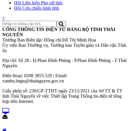
Hội Liên hiệp Phụ nữ tỉnh
Hội Cựu chiến binh tỉnh
×
CỔNG THÔNG TIN ĐIỆN TỬ ĐẢNG BỘ TỈNH THÁI
NGUYÊN
Trưởng Ban Biên tập: Đồng chí Đỗ Thị Minh Hoa
Ủy viên Ban Thường vụ, Trưởng ban Tuyên giáo và Dân vận Tỉnh
ủy
Địa chỉ: Số 28 - Đ.Phan Đình Phùng - P.Phan Đình Phùng - T.Thái
Nguyên
Điện thoại: 0208 3855.529 | Email:
vanthu.btgtu@thainguyen.gov.vn
Giấy phép số: 230/GP-TTĐT ngày 23/12/2021 của Sở TT & TT
tỉnh Thái Nguyên về việc Thiết lập Trang Thông tin điện tử tổng
hợp trên Internet.