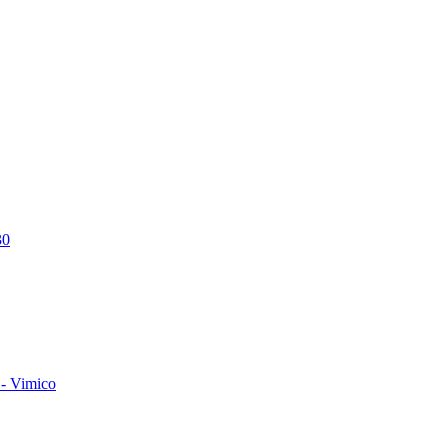
30
- Vimico