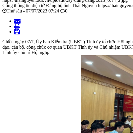
https://thainguyen.dcs.vn/uploads/xay-dung-dang/2023_07/4_2.jpg
Cổng thông tin điện tử Đảng bộ tỉnh Thái Nguyên
https://thainguyen
Thứ sáu - 07/07/2023 07:24
0
Chiều ngày 07/7, Ủy ban Kiểm tra (UBKT) Tỉnh ủy tổ chức Hội nghị s
đạo, cán bộ, công chức cơ quan UBKT Tỉnh ủy và Chủ nhiệm UBKT 
Tỉnh ủy chủ trì Hội nghị.