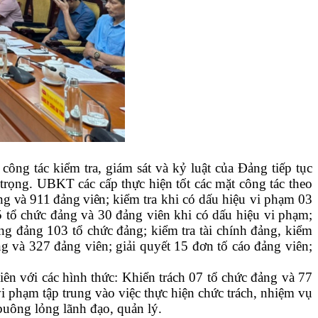
,
công tác kiểm tra, giám sát và kỷ luật của Đảng tiếp tục
n trọng. UBKT các
cấp thực hiện tốt các mặt công tác theo
ng và 911 đảng viên
;
k
iểm tra khi có dấu hiệu vi phạm 03
 tổ chức đảng và 30 đảng viên
khi có dấu hiệu vi phạm;
ong đảng 103 tổ chức đảng; kiểm tra tài chính đảng, kiểm
ng
và 327 đảng viên
; giải quyết 15 đơn tố cáo đảng viên;
viên
với các hình thức
: Khiển trách 07 tổ chức đảng và 77
 phạm tập trung vào việc thực hiện chức trách, nhiệm vụ
 buông lỏng lãnh đạo, quản lý.