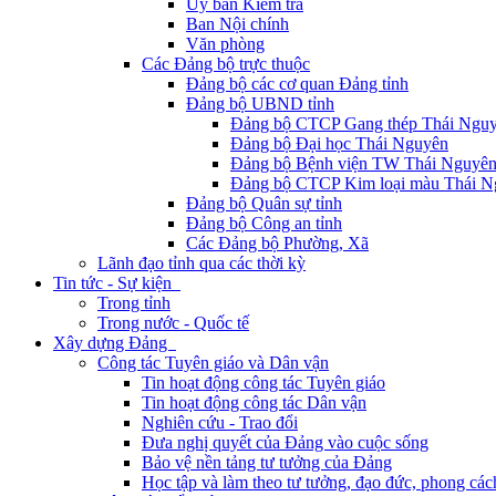
Ủy ban Kiểm tra
Ban Nội chính
Văn phòng
Các Đảng bộ trực thuộc
Đảng bộ các cơ quan Đảng tỉnh
Đảng bộ UBND tỉnh
Đảng bộ CTCP Gang thép Thái Ngu
Đảng bộ Đại học Thái Nguyên
Đảng bộ Bệnh viện TW Thái Nguyê
Đảng bộ CTCP Kim loại màu Thái N
Đảng bộ Quân sự tỉnh
Đảng bộ Công an tỉnh
Các Đảng bộ Phường, Xã
Lãnh đạo tỉnh qua các thời kỳ
Tin tức - Sự kiện
Trong tỉnh
Trong nước - Quốc tế
Xây dựng Đảng
Công tác Tuyên giáo và Dân vận
Tin hoạt động công tác Tuyên giáo
Tin hoạt động công tác Dân vận
Nghiên cứu - Trao đổi
Đưa nghị quyết của Đảng vào cuộc sống
Bảo vệ nền tảng tư tưởng của Đảng
Học tập và làm theo tư tưởng, đạo đức, phong cá