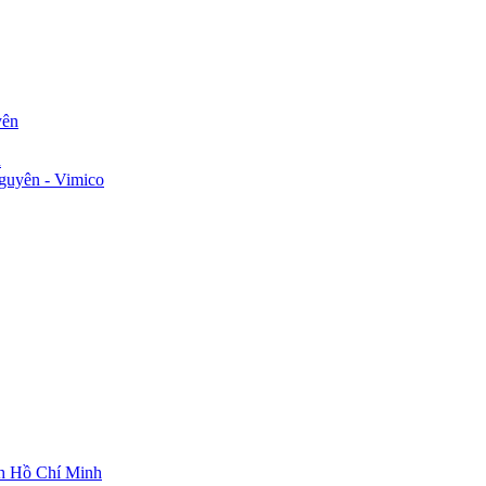
yên
n
guyên - Vimico
ch Hồ Chí Minh