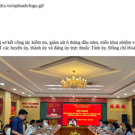
.dcs.vn/uploads/logo.gif
ơ kết công tác kiểm tra, giám sát 6 tháng đầu năm, triển khai nhiệm 
các huyện ủy, thành ủy và đảng ủy trực thuộc Tỉnh ủy. Đồng chí 