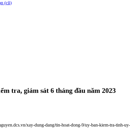
n (cũ)
iểm tra, giám sát 6 tháng đầu năm 2023
ainguyen.dcs.vn/xay-dung-dang/tin-hoat-dong-9/uy-ban-kiem-tra-tinh-u