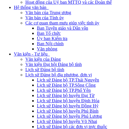
Hoạt động của Uỷ ban MTTQ và các Đoàn thể
Hệ thống văn bản
Văn bản của Trung ương
Văn bản của Tỉnh ủy
Các cơ quan tham mưu giúp việc tỉnh ủy
Ban Tuyên giáo và Dân vận
Ban Tổ chức
Ủy ban Kiểm tra
Ban Nội chính
Văn phòng
Văn kiện - Tư liệu
Văn kiện của Đảng
Văn kiện Đại hội Đảng bộ tỉnh
Lịch sử Đảng bộ tỉnh
Lịch sử Đảng bộ địa phương, đơn vị
Lịch sử Đảng bộ TP.Thái Nguyên
Lịch sử Đảng bộ TP.Sông Công
Lịch sử Đảng bộ TP.Phổ Yên
Lịch sử Đảng bộ huyện Đại Từ
Lịch sử Đảng bộ huyện Định Hóa
Lịch sử Đảng bộ huyện Đồng Hỷ
Lịch sử Đảng bộ huyện Phú Bình
Lịch sử Đảng bộ huyện Phú Lương
Lịch sử Đảng bộ huyện Võ Nhai
Lịch sử Đảng bộ các đơn vị trực thuộc