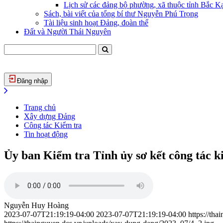
Lịch sử các đảng bộ phường, xã thuộc tỉnh Bắc Kạ
Sách, bài viết của tổng bí thư Nguyễn Phú Trọng
Tài liệu sinh hoạt Đảng, đoàn thể
Đất và Người Thái Nguyên
Đăng nhập
Trang chủ
Xây dựng Đảng
Công tác Kiểm tra
Tin hoạt động
Ủy ban Kiểm tra Tỉnh ủy sơ kết công tác k
Nguyễn Huy Hoàng
2023-07-07T21:19:19-04:00
2023-07-07T21:19:19-04:00
https://th