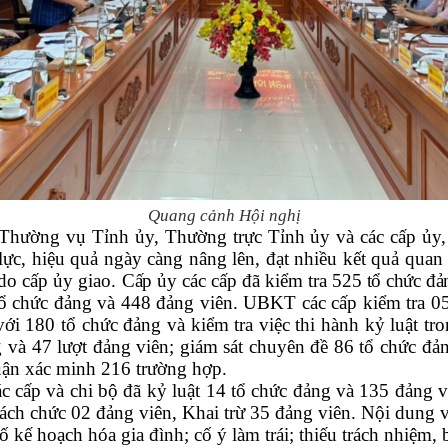
Quang cảnh Hội nghị
 Thường vụ Tỉnh ủy, Thường trực Tỉnh ủy và các cấp ủy
lực, hiệu quả ngày càng nâng lên, đạt nhiều kết quả qua
do cấp ủy giao.
Cấp ủy các cấp
đã kiểm tra
525 tổ chức đả
ổ chức đảng và 448 đảng viên
. UBKT các cấp
kiểm tra
05
 với 180 tổ chức đảng và kiểm tra việc thi hành kỷ luật tr
g và 47 lượt đảng viên; giám sát chuyên đề
86 tổ chức đả
luận xác minh 216 trường hợp.
c cấp và chi bộ đã kỷ luật
14 tổ chức đảng
và 135 đảng 
ách chức 02 đảng viên, Khai trừ 35 đảng viên
.
Nội dung vi
ố kế hoạch hóa gia đình; cố ý làm trái; thiếu trách nhiệm,