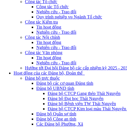
Công tác Tổ chức
Công tác Tổ chức
Nghiên cứu - Trao đổi
Quy trình nghiệp vụ Ngành Tổ chức
Công tác Kiểm tra
Tin hoạt động
Nghiên cứu - Trao đổi
Công tác Nội chính
Tin hoạt động
Nghiên cứu - Trao đổi
Công tác Văn phòng
Tin hoạt động
Nghiên cứu - Trao đổi
Hướng tới Đại hội Đảng bộ các cấp nhiệm kỳ 2025 - 20
Hoạt động của các Đảng bộ, Đoàn thể
Đảng bộ trực thuộc
Đảng bộ các cơ quan Đảng tỉnh
Đảng bộ UBND tỉnh
Đảng bộ CTCP Gang thép Thái Nguyên
Đảng bộ Đại học Thái Nguyên
Đảng bộ Bệnh viện TW Thái Nguyên
Đảng bộ CTCP Kim loại màu Thái Nguyên 
Đảng bộ Quân sự tỉnh
Đảng bộ Công an tỉnh
Các Đảng bộ Phường, Xã