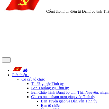
Cổng thông tin điện tử Đảng bộ tỉnh Th
Giới thiệu
Cơ cấu tổ chức
Thường trực Tỉnh ủy
Ban Thường vụ Tỉnh ủy
Ban Chấp hành Đảng bộ tỉnh Thái Nguyên, nhiệm
Các cơ quan tham mưu giúp việc Tỉnh ủy
Ban Tuyên giáo và Dân vận Tỉnh ủy
Ban tổ chức