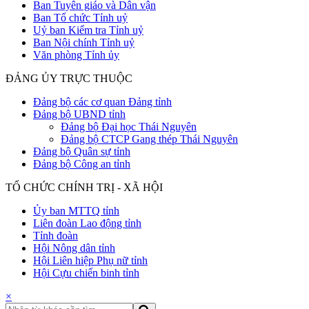
Ban Tuyên giáo và Dân vận
Ban Tổ chức Tỉnh uỷ
Uỷ ban Kiểm tra Tỉnh uỷ
Ban Nội chính Tỉnh uỷ
Văn phòng Tỉnh ủy
ĐẢNG ỦY TRỰC THUỘC
Đảng bộ các cơ quan Đảng tỉnh
Đảng bộ UBND tỉnh
Đảng bộ Đại học Thái Nguyên
Đảng bộ CTCP Gang thép Thái Nguyên
Đảng bộ Quân sự tỉnh
Đảng bộ Công an tỉnh
TỔ CHỨC CHÍNH TRỊ - XÃ HỘI
Ủy ban MTTQ tỉnh
Liên đoàn Lao động tỉnh
Tỉnh đoàn
Hội Nông dân tỉnh
Hội Liên hiệp Phụ nữ tỉnh
Hội Cựu chiến binh tỉnh
×