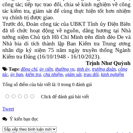
công tác; tiếp tục trao đổi, chia sẻ kinh nghiệm về công
tác kiểm tra, giám sát để cùng thực hiện tốt hơn nhiệm
vụ chính trị được giao.
Trước đó, Đoàn công tác của UBKT Tỉnh ủy Điện Biên
đã tổ chức hoạt động về nguồn, dâng hương tại Nhà
tưởng niệm Chủ tịch Hồ Chí Minh trên đỉnh đèo De và
Nhà bia di tích thành lập Ban Kiểm tra Trung ương
nhân dịp kỷ niệm 75 năm ngày truyền thống Ngành
Kiểm tra Đảng (16/10/1948 - 16/10/2023).
Trịnh Như Quỳnh
Tags:
đồng chí
,
ủy viên
,
thường vụ
,
tỉnh ủy
,
trưởng đoàn
,
công
tác
,
ủy ban
,
kiểm tra
,
chủ nhiệm
,
giám sát
,
trao đổi
,
kinh nghiệm
Tổng số điểm của bài viết là: 0 trong 0 đánh giá
Click để đánh giá bài viết
Tweet
Ý kiến bạn đọc