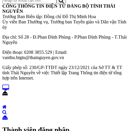
CỔNG THÔNG TIN ĐIỆN TỬ ĐẢNG BỘ TỈNH THÁI
NGUYÊN
Trưởng Ban Biên tập: Đồng chí Đỗ Thị Minh Hoa
Ủy viên Ban Thường vụ, Trưởng ban Tuyên giáo và Dân vận Tỉnh
ủy
Địa chỉ: Số 28 - Đ.Phan Đình Phùng - P.Phan Đình Phùng - T.Thái
Nguyên
Điện thoại: 0208 3855.529 | Email:
vanthu.btgtu@thainguyen.gov.vn
Giấy phép số: 230/GP-TTĐT ngày 23/12/2021 của Sở TT & TT
tỉnh Thái Nguyên về việc Thiết lập Trang Thông tin điện tử tổng
hợp trên Internet.
Thành viên đăng nhập