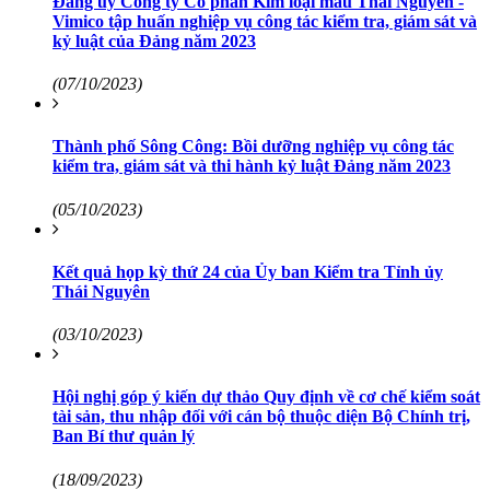
Đảng ủy Công ty Cổ phần Kim loại màu Thái Nguyên -
Vimico tập huấn nghiệp vụ công tác kiểm tra, giám sát và
kỷ luật của Đảng năm 2023
(07/10/2023)
Thành phố Sông Công: Bồi dưỡng nghiệp vụ công tác
kiểm tra, giám sát và thi hành kỷ luật Đảng năm 2023
(05/10/2023)
Kết quả họp kỳ thứ 24 của Ủy ban Kiểm tra Tỉnh ủy
Thái Nguyên
(03/10/2023)
Hội nghị góp ý kiến dự thảo Quy định về cơ chế kiểm soát
tài sản, thu nhập đối với cán bộ thuộc diện Bộ Chính trị,
Ban Bí thư quản lý
(18/09/2023)