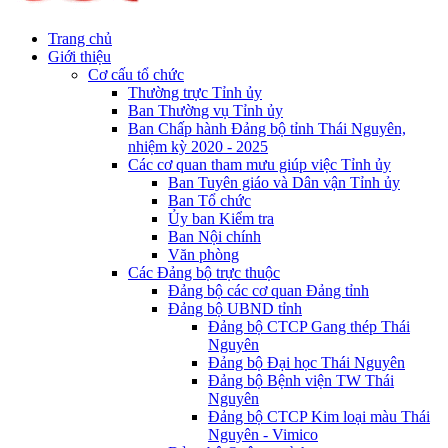
Trang chủ
Giới thiệu
Cơ cấu tổ chức
Thường trực Tỉnh ủy
Ban Thường vụ Tỉnh ủy
Ban Chấp hành Đảng bộ tỉnh Thái Nguyên,
nhiệm kỳ 2020 - 2025
Các cơ quan tham mưu giúp việc Tỉnh ủy
Ban Tuyên giáo và Dân vận Tỉnh ủy
Ban Tổ chức
Ủy ban Kiểm tra
Ban Nội chính
Văn phòng
Các Đảng bộ trực thuộc
Đảng bộ các cơ quan Đảng tỉnh
Đảng bộ UBND tỉnh
Đảng bộ CTCP Gang thép Thái
Nguyên
Đảng bộ Đại học Thái Nguyên
Đảng bộ Bệnh viện TW Thái
Nguyên
Đảng bộ CTCP Kim loại màu Thái
Nguyên - Vimico