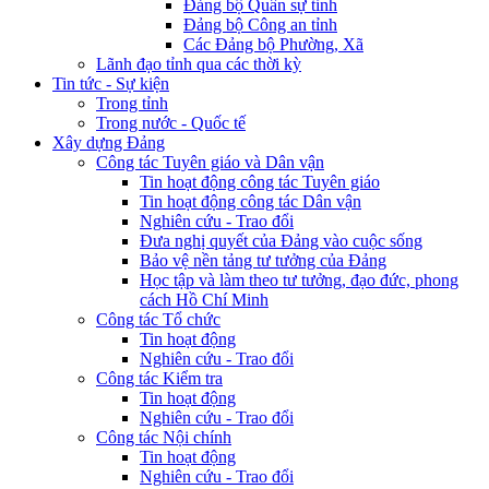
Đảng bộ Quân sự tỉnh
Đảng bộ Công an tỉnh
Các Đảng bộ Phường, Xã
Lãnh đạo tỉnh qua các thời kỳ
Tin tức - Sự kiện
Trong tỉnh
Trong nước - Quốc tế
Xây dựng Đảng
Công tác Tuyên giáo và Dân vận
Tin hoạt động công tác Tuyên giáo
Tin hoạt động công tác Dân vận
Nghiên cứu - Trao đổi
Đưa nghị quyết của Đảng vào cuộc sống
Bảo vệ nền tảng tư tưởng của Đảng
Học tập và làm theo tư tưởng, đạo đức, phong
cách Hồ Chí Minh
Công tác Tổ chức
Tin hoạt động
Nghiên cứu - Trao đổi
Công tác Kiểm tra
Tin hoạt động
Nghiên cứu - Trao đổi
Công tác Nội chính
Tin hoạt động
Nghiên cứu - Trao đổi