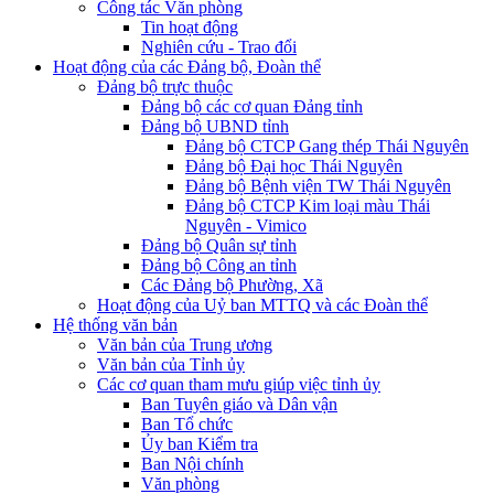
Công tác Văn phòng
Tin hoạt động
Nghiên cứu - Trao đổi
Hoạt động của các Đảng bộ, Đoàn thể
Đảng bộ trực thuộc
Đảng bộ các cơ quan Đảng tỉnh
Đảng bộ UBND tỉnh
Đảng bộ CTCP Gang thép Thái Nguyên
Đảng bộ Đại học Thái Nguyên
Đảng bộ Bệnh viện TW Thái Nguyên
Đảng bộ CTCP Kim loại màu Thái
Nguyên - Vimico
Đảng bộ Quân sự tỉnh
Đảng bộ Công an tỉnh
Các Đảng bộ Phường, Xã
Hoạt động của Uỷ ban MTTQ và các Đoàn thể
Hệ thống văn bản
Văn bản của Trung ương
Văn bản của Tỉnh ủy
Các cơ quan tham mưu giúp việc tỉnh ủy
Ban Tuyên giáo và Dân vận
Ban Tổ chức
Ủy ban Kiểm tra
Ban Nội chính
Văn phòng