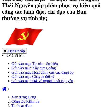
Thái Nguyên góp phần phục vụ hiệu quả
công tác lãnh đạo, chỉ đạo của Ban
thường vụ tỉnh ủy;
Đăng nhập
Gửi bài
Gửi vào mục Tin tức - Sự kiện
Gửi vào mục Xây dựng đảng
Gửi vào mục Hoạt động của các đảng bộ
Gửi vào mục Chuyển đổi số
Gửi vào mục Đất và người Thái Nguyên
Xây dựng Đảng
Công tác Kiểm tra
Tin hoạt động