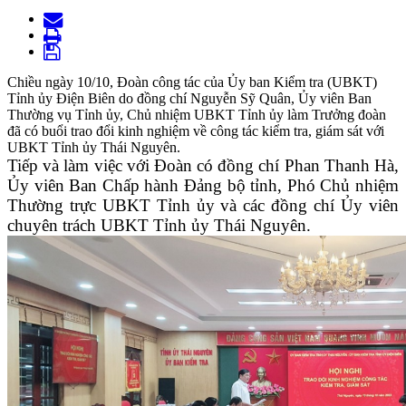
Chiều ngày 10/10, Đoàn công tác của Ủy ban Kiểm tra (UBKT)
Tỉnh ủy Điện Biên do đồng chí Nguyễn Sỹ Quân, Ủy viên Ban
Thường vụ Tỉnh ủy, Chủ nhiệm UBKT Tỉnh ủy làm Trưởng đoàn
đã có buổi trao đổi kinh nghiệm về công tác kiểm tra, giám sát với
UBKT Tỉnh ủy Thái Nguyên.
Tiếp và làm việc với Đoàn có đồng chí Phan Thanh Hà,
Ủy viên Ban Chấp hành Đảng bộ tỉnh, Phó Chủ nhiệm
Thường trực UBKT Tỉnh ủy và các đồng chí Ủy viên
chuyên trách UBKT Tỉnh ủy Thái Nguyên.