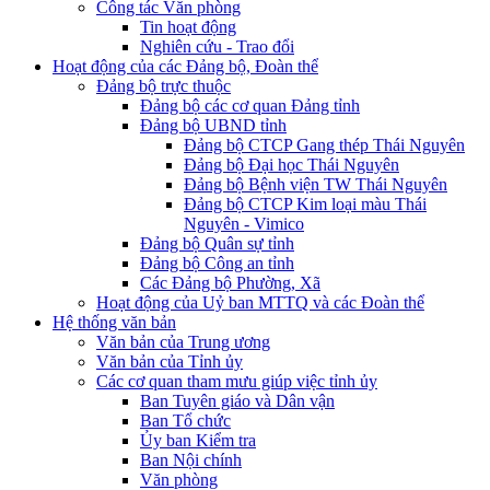
Công tác Văn phòng
Tin hoạt động
Nghiên cứu - Trao đổi
Hoạt động của các Đảng bộ, Đoàn thể
Đảng bộ trực thuộc
Đảng bộ các cơ quan Đảng tỉnh
Đảng bộ UBND tỉnh
Đảng bộ CTCP Gang thép Thái Nguyên
Đảng bộ Đại học Thái Nguyên
Đảng bộ Bệnh viện TW Thái Nguyên
Đảng bộ CTCP Kim loại màu Thái
Nguyên - Vimico
Đảng bộ Quân sự tỉnh
Đảng bộ Công an tỉnh
Các Đảng bộ Phường, Xã
Hoạt động của Uỷ ban MTTQ và các Đoàn thể
Hệ thống văn bản
Văn bản của Trung ương
Văn bản của Tỉnh ủy
Các cơ quan tham mưu giúp việc tỉnh ủy
Ban Tuyên giáo và Dân vận
Ban Tổ chức
Ủy ban Kiểm tra
Ban Nội chính
Văn phòng