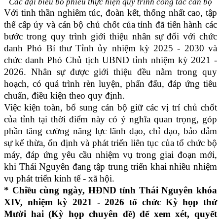
Các đại biểu bỏ phiếu thực hiện quy trình công tác cán bộ
Với tinh thần nghiêm túc, đoàn kết, thống nhất cao, tập
thể cấp ủy và cán bộ chủ chốt của tỉnh đã tiến hành các
bước trong quy trình giới thiệu nhân sự đối với chức
danh Phó Bí thư Tỉnh ủy nhiệm kỳ 2025 - 2030 và
chức danh Phó Chủ tịch UBND tỉnh nhiệm kỳ 2021 -
2026. Nhân sự được giới thiệu đều nằm trong quy
hoạch, có quá trình rèn luyện, phấn đấu, đáp ứng tiêu
chuẩn, điều kiện theo quy định.
Việc kiện toàn, bổ sung cán bộ giữ các vị trí chủ chốt
của tỉnh tại thời điểm này có ý nghĩa quan trọng, góp
phần tăng cường năng lực lãnh đạo, chỉ đạo, bảo đảm
sự kế thừa, ổn định và phát triển liên tục của tổ chức bộ
máy, đáp ứng yêu cầu nhiệm vụ trong giai đoạn mới,
khi Thái Nguyên đang tập trung triển khai nhiều nhiệm
vụ phát triển kinh tế - xã hội.
* Chiều cùng ngày, HĐND tỉnh Thái Nguyên khóa
XIV, nhiệm kỳ 2021 - 2026 tổ chức Kỳ họp thứ
Mười hai (Kỳ họp chuyên đề) để xem xét, quyết