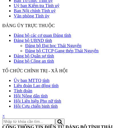
Ban Tổ chức Tỉnh uỷ
Uỷ ban Kiểm tra Tỉnh uỷ
Ban Nội chính Tỉnh uỷ
Văn phòng Tỉnh ủy
ĐẢNG ỦY TRỰC THUỘC
Đảng bộ các cơ quan Đảng tỉnh
Đảng bộ UBND tỉnh
Đảng bộ Đại học Thái Nguyên
Đảng bộ CTCP Gang thép Thái Nguyên
Đảng bộ Quân sự tỉnh
Đảng bộ Công an tỉnh
TỔ CHỨC CHÍNH TRỊ - XÃ HỘI
Ủy ban MTTQ tỉnh
Liên đoàn Lao động tỉnh
Tỉnh đoàn
Hội Nông dân tỉnh
Hội Liên hiệp Phụ nữ tỉnh
Hội Cựu chiến binh tỉnh
×
CỔNG THÔNG TIN ĐIỆN TỬ ĐẢNG BỘ TỈNH THÁI