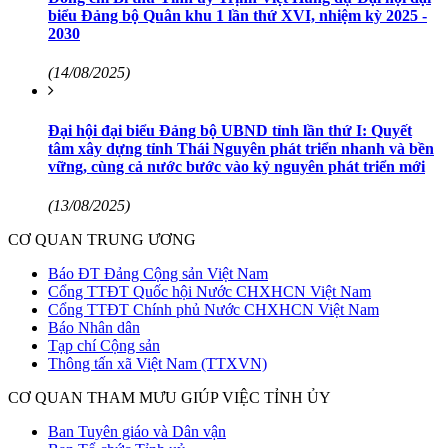
biểu Đảng bộ Quân khu 1 lần thứ XVI, nhiệm kỳ 2025 -
2030
(14/08/2025)
Đại hội đại biểu Đảng bộ UBND tỉnh lần thứ I: Quyết
tâm xây dựng tỉnh Thái Nguyên phát triển nhanh và bền
vững, cùng cả nước bước vào kỷ nguyên phát triển mới
(13/08/2025)
CƠ QUAN TRUNG ƯƠNG
Báo ĐT Đảng Cộng sản Việt Nam
Cổng TTĐT Quốc hội Nước CHXHCN Việt Nam
Cổng TTĐT Chính phủ Nước CHXHCN Việt Nam
Báo Nhân dân
Tạp chí Cộng sản
Thông tấn xã Việt Nam (TTXVN)
CƠ QUAN THAM MƯU GIÚP VIỆC TỈNH ỦY
Ban Tuyên giáo và Dân vận