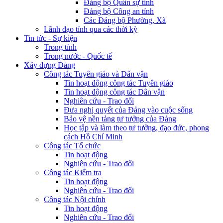
Đảng bộ Quân sự tỉnh
Đảng bộ Công an tỉnh
Các Đảng bộ Phường, Xã
Lãnh đạo tỉnh qua các thời kỳ
Tin tức - Sự kiện
Trong tỉnh
Trong nước - Quốc tế
Xây dựng Đảng
Công tác Tuyên giáo và Dân vận
Tin hoạt động công tác Tuyên giáo
Tin hoạt động công tác Dân vận
Nghiên cứu - Trao đổi
Đưa nghị quyết của Đảng vào cuộc sống
Bảo vệ nền tảng tư tưởng của Đảng
Học tập và làm theo tư tưởng, đạo đức, phong
cách Hồ Chí Minh
Công tác Tổ chức
Tin hoạt động
Nghiên cứu - Trao đổi
Công tác Kiểm tra
Tin hoạt động
Nghiên cứu - Trao đổi
Công tác Nội chính
Tin hoạt động
Nghiên cứu - Trao đổi