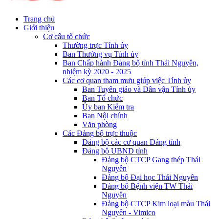
Trang chủ
Giới thiệu
Cơ cấu tổ chức
Thường trực Tỉnh ủy
Ban Thường vụ Tỉnh ủy
Ban Chấp hành Đảng bộ tỉnh Thái Nguyên,
nhiệm kỳ 2020 - 2025
Các cơ quan tham mưu giúp việc Tỉnh ủy
Ban Tuyên giáo và Dân vận Tỉnh ủy
Ban Tổ chức
Ủy ban Kiểm tra
Ban Nội chính
Văn phòng
Các Đảng bộ trực thuộc
Đảng bộ các cơ quan Đảng tỉnh
Đảng bộ UBND tỉnh
Đảng bộ CTCP Gang thép Thái
Nguyên
Đảng bộ Đại học Thái Nguyên
Đảng bộ Bệnh viện TW Thái
Nguyên
Đảng bộ CTCP Kim loại màu Thái
Nguyên - Vimico