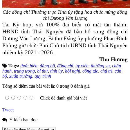
Các đồng chí Thường trực Tỉnh ủy tặng hoa chúc mừng đồng
chí Dương Văn Lượng
Tại Kỳ họp, với 100% đại biểu có mặt tán thành,
HĐND tỉnh Thái Nguyên đã bầu bổ sung đồng chí
Dương Văn Lượng, Bí thư Đảng ủy phường Phan Đình
Phùng giữ chức Phó Chủ tịch UBND tỉnh Thái Nguyên
nhiệm kỳ 2021 - 2026.
Thu Hương
Tags:
thực hiện
,
đảng bộ
,
đồng chí
,
ủy viên
,
thường vụ
,
chấp
hành
,
trung ương
,
bí thư
,
tỉnh ủy
,
hội nghị
,
công tác
,
chủ trì
,
cán
bộ
,
xuân trường
,
quy trình
Tổng số điểm của bài viết là: 0 trong 0 đánh giá
Click để đánh giá bài viết
Tweet
Ý kiến bạn đọc