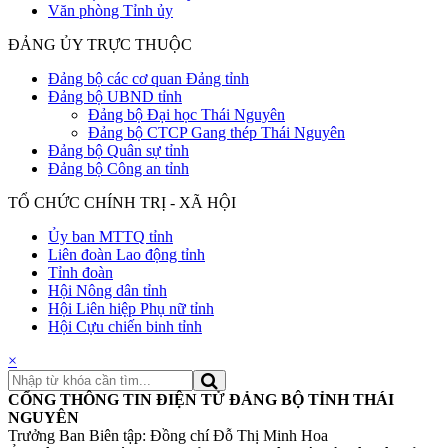
Văn phòng Tỉnh ủy
ĐẢNG ỦY TRỰC THUỘC
Đảng bộ các cơ quan Đảng tỉnh
Đảng bộ UBND tỉnh
Đảng bộ Đại học Thái Nguyên
Đảng bộ CTCP Gang thép Thái Nguyên
Đảng bộ Quân sự tỉnh
Đảng bộ Công an tỉnh
TỔ CHỨC CHÍNH TRỊ - XÃ HỘI
Ủy ban MTTQ tỉnh
Liên đoàn Lao động tỉnh
Tỉnh đoàn
Hội Nông dân tỉnh
Hội Liên hiệp Phụ nữ tỉnh
Hội Cựu chiến binh tỉnh
×
CỔNG THÔNG TIN ĐIỆN TỬ ĐẢNG BỘ TỈNH THÁI
NGUYÊN
Trưởng Ban Biên tập: Đồng chí Đỗ Thị Minh Hoa