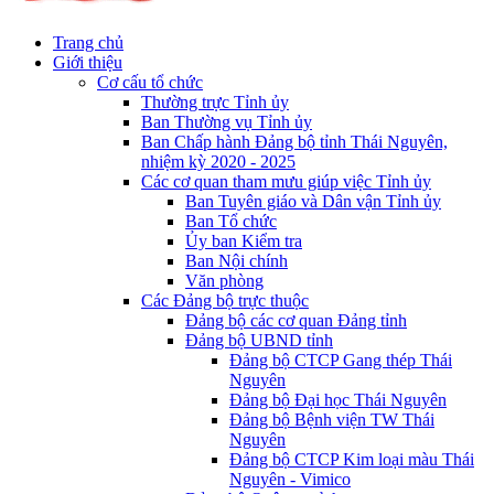
Trang chủ
Giới thiệu
Cơ cấu tổ chức
Thường trực Tỉnh ủy
Ban Thường vụ Tỉnh ủy
Ban Chấp hành Đảng bộ tỉnh Thái Nguyên,
nhiệm kỳ 2020 - 2025
Các cơ quan tham mưu giúp việc Tỉnh ủy
Ban Tuyên giáo và Dân vận Tỉnh ủy
Ban Tổ chức
Ủy ban Kiểm tra
Ban Nội chính
Văn phòng
Các Đảng bộ trực thuộc
Đảng bộ các cơ quan Đảng tỉnh
Đảng bộ UBND tỉnh
Đảng bộ CTCP Gang thép Thái
Nguyên
Đảng bộ Đại học Thái Nguyên
Đảng bộ Bệnh viện TW Thái
Nguyên
Đảng bộ CTCP Kim loại màu Thái
Nguyên - Vimico