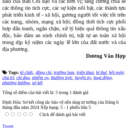
zalo của Ban Chỉ đạo và các đơn vị; tăng cường chia sẻ
các thông tin tích cực, các sự kiện nổi bật, các thành tựu
phát triển kinh tế - xã hội, gương người tốt việc tốt trên
các trang, nhóm, mạng xã hội; đồng thời tích cực
phối
hợp đấu tranh, ngăn chặn, xử lý hiệu quả thông tin xấu
độc, bảo đảm an ninh chính trị, trật tự an toàn xã hội
trong dịp kỷ niệm các ngày lễ lớn của đất nước và của
địa phương.
Dương Văn Hợp
Tags:
tổ chức
,
đồng chí
,
trưởng ban
,
triển khai
,
bí thư
,
hội nghị
,
chủ trì
,
chỉ đạo
,
nhiệm vụ
,
thường trực
,
huyện ủy
,
hoạt động
,
phương hướng
,
sơ kết
Tổng số điểm của bài viết là: 5 trong 1 đánh giá
Định Hóa: Sơ kết công tác bảo vệ nền tảng tư tưởng của Đảng 6
tháng đầu năm 2024
Xếp hạng:
5
-
1
phiếu bầu
5
Click để đánh giá bài viết
Tweet