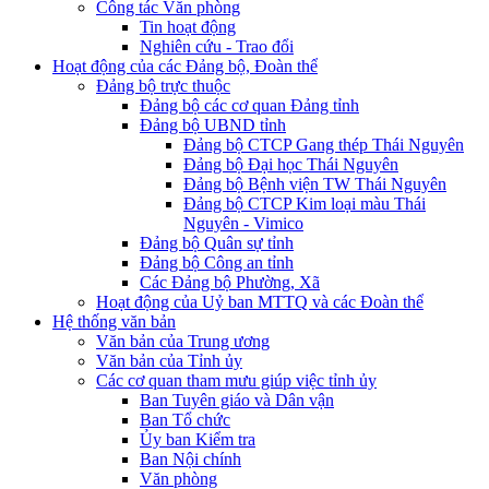
Công tác Văn phòng
Tin hoạt động
Nghiên cứu - Trao đổi
Hoạt động của các Đảng bộ, Đoàn thể
Đảng bộ trực thuộc
Đảng bộ các cơ quan Đảng tỉnh
Đảng bộ UBND tỉnh
Đảng bộ CTCP Gang thép Thái Nguyên
Đảng bộ Đại học Thái Nguyên
Đảng bộ Bệnh viện TW Thái Nguyên
Đảng bộ CTCP Kim loại màu Thái
Nguyên - Vimico
Đảng bộ Quân sự tỉnh
Đảng bộ Công an tỉnh
Các Đảng bộ Phường, Xã
Hoạt động của Uỷ ban MTTQ và các Đoàn thể
Hệ thống văn bản
Văn bản của Trung ương
Văn bản của Tỉnh ủy
Các cơ quan tham mưu giúp việc tỉnh ủy
Ban Tuyên giáo và Dân vận
Ban Tổ chức
Ủy ban Kiểm tra
Ban Nội chính
Văn phòng