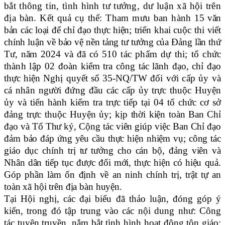
bắt thông tin, tình hình tư tưởng, dư luận xã hội trên
địa bàn. Kết quả cụ thể: Tham mưu ban hành
15 văn
bản các loại để chỉ đạo thực hiện;
triển khai cuộc thi viết
chính luận về bảo vệ nền tảng tư tưởng của Đảng lần thứ
Tư, năm 2024 và đã có
510 tác phẩm
dự thi
; tổ chức
thành lập 02 đoàn
kiểm tra công tác lãnh đạo, chỉ đạo
thực hiện Nghị quyết số 35-NQ/TW
đối với cấp ủy và
cá nhân người đứng đầu
các cấp ủy trực thuộc Huyện
ủy và tiến hành kiểm tra trực tiếp tại 04 tổ chức cơ sở
đảng trực thuộc Huyện ủy;
kịp thời kiện toàn Ban Chỉ
đạo và Tổ Thư ký, Cộng tác viên giúp việc Ban Chỉ đạo
đảm bảo đáp ứng yêu cầu thực hiện nhiệm vụ; công tác
giáo dục chính trị tư tưởng cho cán bộ, đảng viên và
Nhân dân tiếp tục được đổi mới, thực hiện có hiệu quả.
Góp phần làm ổn định về an ninh chính trị, trật tự an
toàn xã hội trên địa bàn huyện.
Tại Hội nghị, các đại biểu đã thảo luận, đóng góp ý
kiến, trong đó tập trung vào các nội dung như: Công
tác tuyên truyền, nắm bắt tình hình hoạt động tôn giáo;