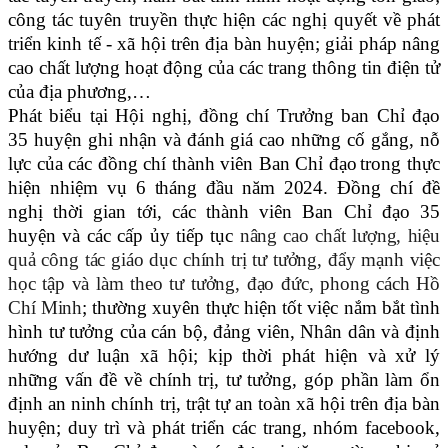
công tác tuyên truyền thực hiện các nghị quyết về phát
triển kinh tế - xã hội trên địa bàn huyện; giải pháp nâng
cao chất lượng hoạt động của các trang thông tin điện tử
của địa phương,…
Phát biểu
tại
Hội nghị, đồng chí Trưởng ban Chỉ đạo
35
huyện
ghi nhận và đánh giá cao những cố gắng, nỗ
lực của các
đồng chí thành viên Ban Chỉ đạo
trong thực
hiện nhiệm vụ
6 tháng đầu năm 202
4
. Đồng chí đề
nghị
thời gian tới
, các thành viên Ban Chỉ đạo 35
huyện và các cấp ủy tiếp tục
nâng cao chất lượng, hiệu
quả công tác
giáo dục chính trị tư tưởng, đẩy mạnh việc
học tập và làm theo tư tưởng, đạo đức, phong cách Hồ
Chí Minh
; t
hường xuyên thực hiện tốt việc nắm bắt tình
hình tư tưởng của cán bộ, đảng viên, Nhân dân và định
hướng dư luận xã hội; kịp thời phát hiện và xử lý
những vấn đề về chính trị, tư tưởng, góp phần làm ổn
định an ninh chính trị, trật tự an toàn xã hội trên địa bàn
huyện; d
uy trì và phát triển các trang, nhóm facebook,