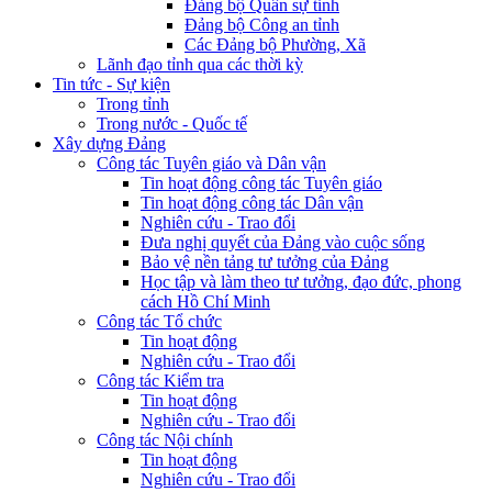
Đảng bộ Quân sự tỉnh
Đảng bộ Công an tỉnh
Các Đảng bộ Phường, Xã
Lãnh đạo tỉnh qua các thời kỳ
Tin tức - Sự kiện
Trong tỉnh
Trong nước - Quốc tế
Xây dựng Đảng
Công tác Tuyên giáo và Dân vận
Tin hoạt động công tác Tuyên giáo
Tin hoạt động công tác Dân vận
Nghiên cứu - Trao đổi
Đưa nghị quyết của Đảng vào cuộc sống
Bảo vệ nền tảng tư tưởng của Đảng
Học tập và làm theo tư tưởng, đạo đức, phong
cách Hồ Chí Minh
Công tác Tổ chức
Tin hoạt động
Nghiên cứu - Trao đổi
Công tác Kiểm tra
Tin hoạt động
Nghiên cứu - Trao đổi
Công tác Nội chính
Tin hoạt động
Nghiên cứu - Trao đổi