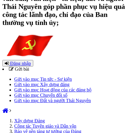
Thái Nguyên góp phần phục vụ hiệu quả
công tác lãnh đạo, chỉ đạo của Ban
thường vụ tỉnh ủy;
Đăng nhập
Gửi bài
Gửi vào mục Tin tức - Sự kiện
Gửi vào mục Xây dựng đảng
Gửi vào mục Hoạt động của các đảng bộ
Gửi vào mục Chuyển đổi số
Gửi vào mục Đất và người Thái Nguyên
Xây dựng Đảng
Công tác Tuyên giáo và Dân vận
Bảo vệ nền tảng tư tưởng của Đảng