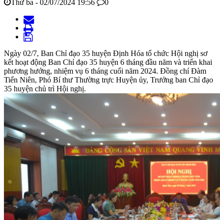
Thứ ba - 02/07/2024 19:56
0
Ngày 02/7, Ban Chỉ đạo 35 huyện Định Hóa tổ chức Hội nghị sơ
kết hoạt động Ban Chỉ đạo 35 huyện 6 tháng đầu năm và triển khai
phương hướng, nhiệm vụ 6 tháng cuối năm 2024. Đồng chí Đàm
Tiến Niên, Phó Bí thư Thường trực Huyện ủy, Trưởng ban Chỉ đạo
35 huyện chủ trì Hội nghị.