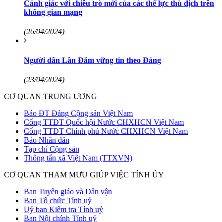
Cảnh giác với chiêu trò mới của các thế lực thù địch trên
không gian mạng
(26/04/2024)
Người dân Lân Đăm vững tin theo Đảng
(23/04/2024)
CƠ QUAN TRUNG ƯƠNG
Báo ĐT Đảng Cộng sản Việt Nam
Cổng TTĐT Quốc hội Nước CHXHCN Việt Nam
Cổng TTĐT Chính phủ Nước CHXHCN Việt Nam
Báo Nhân dân
Tạp chí Cộng sản
Thông tấn xã Việt Nam (TTXVN)
CƠ QUAN THAM MƯU GIÚP VIỆC TỈNH ỦY
Ban Tuyên giáo và Dân vận
Ban Tổ chức Tỉnh uỷ
Uỷ ban Kiểm tra Tỉnh uỷ
Ban Nội chính Tỉnh uỷ