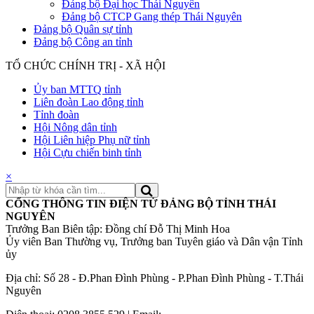
Đảng bộ Đại học Thái Nguyên
Đảng bộ CTCP Gang thép Thái Nguyên
Đảng bộ Quân sự tỉnh
Đảng bộ Công an tỉnh
TỔ CHỨC CHÍNH TRỊ - XÃ HỘI
Ủy ban MTTQ tỉnh
Liên đoàn Lao động tỉnh
Tỉnh đoàn
Hội Nông dân tỉnh
Hội Liên hiệp Phụ nữ tỉnh
Hội Cựu chiến binh tỉnh
×
CỔNG THÔNG TIN ĐIỆN TỬ ĐẢNG BỘ TỈNH THÁI
NGUYÊN
Trưởng Ban Biên tập: Đồng chí Đỗ Thị Minh Hoa
Ủy viên Ban Thường vụ, Trưởng ban Tuyên giáo và Dân vận Tỉnh
ủy
Địa chỉ: Số 28 - Đ.Phan Đình Phùng - P.Phan Đình Phùng - T.Thái
Nguyên