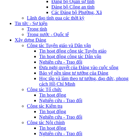
Đảng bộ Quân sự tỉnh
Đảng bộ Công an tỉnh
Các Đảng bộ Phường, Xã
Lãnh đạo tỉnh qua các thời kỳ
Tin tức - Sự kiện
Trong tỉnh
Trong nước - Quốc tế
Xây dựng Đảng
Công tác Tuyên giáo và Dân vận
Tin hoạt động công tác Tuyên giáo
Tin hoạt động công tác Dân vận
Nghiên cứu - Trao đổi
Đưa nghị quyết của Đảng vào cuộc sống
Bảo vệ nền tảng tư tưởng của Đảng
Học tập và làm theo tư tưởng, đạo đức, phong
cách Hồ Chí Minh
Công tác Tổ chức
Tin hoạt động
Nghiên cứu - Trao đổi
Công tác Kiểm tra
Tin hoạt động
Nghiên cứu - Trao đổi
Công tác Nội chính
Tin hoạt động
Nghiên cứu - Trao đổi