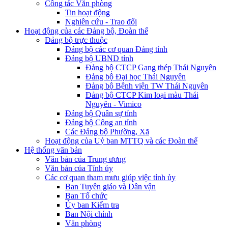
Công tác Văn phòng
Tin hoạt động
Nghiên cứu - Trao đổi
Hoạt động của các Đảng bộ, Đoàn thể
Đảng bộ trực thuộc
Đảng bộ các cơ quan Đảng tỉnh
Đảng bộ UBND tỉnh
Đảng bộ CTCP Gang thép Thái Nguyên
Đảng bộ Đại học Thái Nguyên
Đảng bộ Bệnh viện TW Thái Nguyên
Đảng bộ CTCP Kim loại màu Thái
Nguyên - Vimico
Đảng bộ Quân sự tỉnh
Đảng bộ Công an tỉnh
Các Đảng bộ Phường, Xã
Hoạt động của Uỷ ban MTTQ và các Đoàn thể
Hệ thống văn bản
Văn bản của Trung ương
Văn bản của Tỉnh ủy
Các cơ quan tham mưu giúp việc tỉnh ủy
Ban Tuyên giáo và Dân vận
Ban Tổ chức
Ủy ban Kiểm tra
Ban Nội chính
Văn phòng