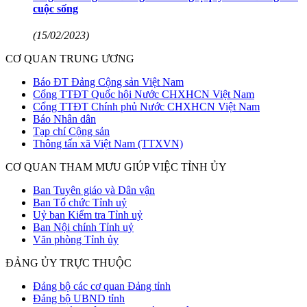
cuộc sống
(15/02/2023)
CƠ QUAN TRUNG ƯƠNG
Báo ĐT Đảng Cộng sản Việt Nam
Cổng TTĐT Quốc hội Nước CHXHCN Việt Nam
Cổng TTĐT Chính phủ Nước CHXHCN Việt Nam
Báo Nhân dân
Tạp chí Cộng sản
Thông tấn xã Việt Nam (TTXVN)
CƠ QUAN THAM MƯU GIÚP VIỆC TỈNH ỦY
Ban Tuyên giáo và Dân vận
Ban Tổ chức Tỉnh uỷ
Uỷ ban Kiểm tra Tỉnh uỷ
Ban Nội chính Tỉnh uỷ
Văn phòng Tỉnh ủy
ĐẢNG ỦY TRỰC THUỘC
Đảng bộ các cơ quan Đảng tỉnh
Đảng bộ UBND tỉnh