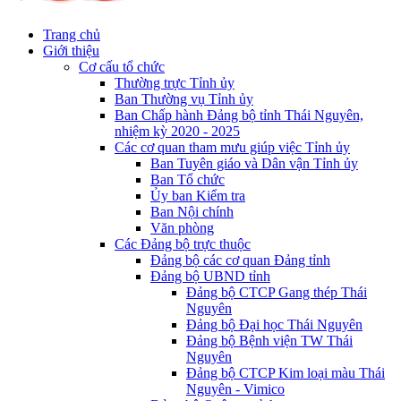
Trang chủ
Giới thiệu
Cơ cấu tổ chức
Thường trực Tỉnh ủy
Ban Thường vụ Tỉnh ủy
Ban Chấp hành Đảng bộ tỉnh Thái Nguyên,
nhiệm kỳ 2020 - 2025
Các cơ quan tham mưu giúp việc Tỉnh ủy
Ban Tuyên giáo và Dân vận Tỉnh ủy
Ban Tổ chức
Ủy ban Kiểm tra
Ban Nội chính
Văn phòng
Các Đảng bộ trực thuộc
Đảng bộ các cơ quan Đảng tỉnh
Đảng bộ UBND tỉnh
Đảng bộ CTCP Gang thép Thái
Nguyên
Đảng bộ Đại học Thái Nguyên
Đảng bộ Bệnh viện TW Thái
Nguyên
Đảng bộ CTCP Kim loại màu Thái
Nguyên - Vimico