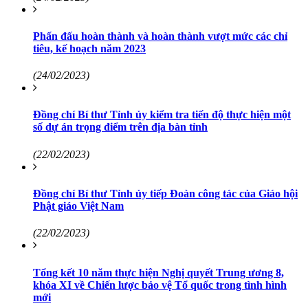
Phấn đấu hoàn thành và hoàn thành vượt mức các chỉ
tiêu, kế hoạch năm 2023
(24/02/2023)
Đồng chí Bí thư Tỉnh ủy kiểm tra tiến độ thực hiện một
số dự án trọng điểm trên địa bàn tỉnh
(22/02/2023)
Đồng chí Bí thư Tỉnh ủy tiếp Đoàn công tác của Giáo hội
Phật giáo Việt Nam
(22/02/2023)
Tổng kết 10 năm thực hiện Nghị quyết Trung ương 8,
khóa XI về Chiến lược bảo vệ Tổ quốc trong tình hình
mới