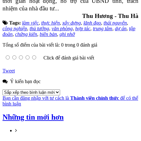
thời gian hoạt động, hỗ trợ của UBND tỉnh, trách
nhiệm của nhà đầu tư...
Thu Hương - Thu Hà
Tags:
làm việc
,
thực hiện
,
xây dựng
,
lãnh đạo
,
thái nguyên
,
công nghiệp
,
thủ tướng
,
văn phòng
,
hợp tác
,
trung tâm
,
dự án
,
tập
đoàn
,
chứng kiến
,
biên bản
,
ghi nhớ
Tổng số điểm của bài viết là: 0 trong 0 đánh giá
Click để đánh giá bài viết
Tweet
Ý kiến bạn đọc
Bạn cần đăng nhập với tư cách là
Thành viên chính thức
để có thể
bình luận
Những tin mới hơn