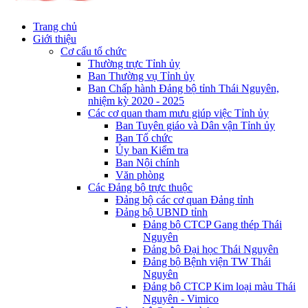
Trang chủ
Giới thiệu
Cơ cấu tổ chức
Thường trực Tỉnh ủy
Ban Thường vụ Tỉnh ủy
Ban Chấp hành Đảng bộ tỉnh Thái Nguyên,
nhiệm kỳ 2020 - 2025
Các cơ quan tham mưu giúp việc Tỉnh ủy
Ban Tuyên giáo và Dân vận Tỉnh ủy
Ban Tổ chức
Ủy ban Kiểm tra
Ban Nội chính
Văn phòng
Các Đảng bộ trực thuộc
Đảng bộ các cơ quan Đảng tỉnh
Đảng bộ UBND tỉnh
Đảng bộ CTCP Gang thép Thái
Nguyên
Đảng bộ Đại học Thái Nguyên
Đảng bộ Bệnh viện TW Thái
Nguyên
Đảng bộ CTCP Kim loại màu Thái
Nguyên - Vimico