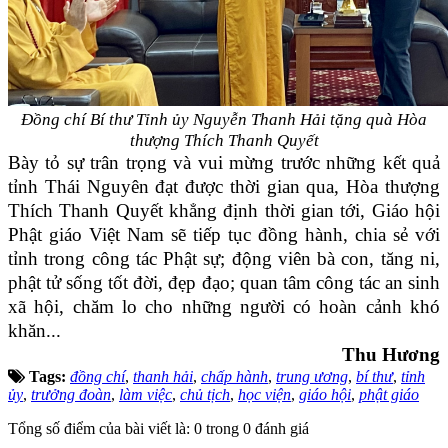
Đồng chí Bí thư Tỉnh ủy Nguyễn Thanh Hải tặng quà Hòa
thượng Thích Thanh Quyết
Bày tỏ sự trân trọng và vui mừng trước những kết quả
tỉnh Thái Nguyên đạt được thời gian qua, Hòa thượng
Thích Thanh Quyết khẳng định thời gian tới, Giáo hội
Phật giáo Việt Nam sẽ tiếp tục đồng hành, chia sẻ với
tỉnh trong công tác Phật sự; động viên bà con, tăng ni,
phật tử sống tốt đời, đẹp đạo; quan tâm công tác an sinh
xã hội, chăm lo cho những người có hoàn cảnh khó
khăn...
Thu Hương
Tags:
đồng chí
,
thanh hải
,
chấp hành
,
trung ương
,
bí thư
,
tỉnh
ủy
,
trưởng đoàn
,
làm việc
,
chủ tịch
,
học viện
,
giáo hội
,
phật giáo
Tổng số điểm của bài viết là: 0 trong 0 đánh giá