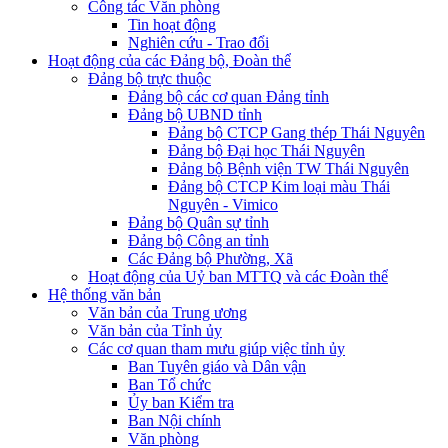
Công tác Văn phòng
Tin hoạt động
Nghiên cứu - Trao đổi
Hoạt động của các Đảng bộ, Đoàn thể
Đảng bộ trực thuộc
Đảng bộ các cơ quan Đảng tỉnh
Đảng bộ UBND tỉnh
Đảng bộ CTCP Gang thép Thái Nguyên
Đảng bộ Đại học Thái Nguyên
Đảng bộ Bệnh viện TW Thái Nguyên
Đảng bộ CTCP Kim loại màu Thái
Nguyên - Vimico
Đảng bộ Quân sự tỉnh
Đảng bộ Công an tỉnh
Các Đảng bộ Phường, Xã
Hoạt động của Uỷ ban MTTQ và các Đoàn thể
Hệ thống văn bản
Văn bản của Trung ương
Văn bản của Tỉnh ủy
Các cơ quan tham mưu giúp việc tỉnh ủy
Ban Tuyên giáo và Dân vận
Ban Tổ chức
Ủy ban Kiểm tra
Ban Nội chính
Văn phòng