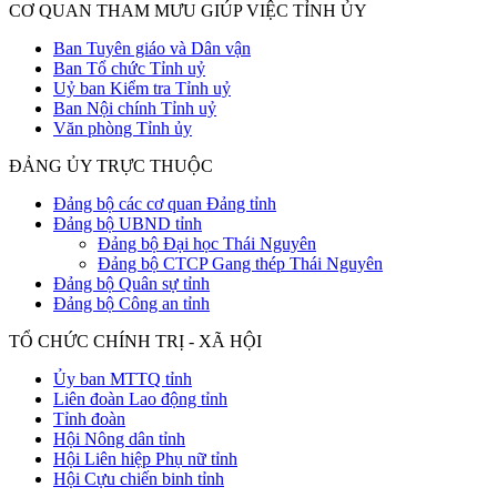
CƠ QUAN THAM MƯU GIÚP VIỆC TỈNH ỦY
Ban Tuyên giáo và Dân vận
Ban Tổ chức Tỉnh uỷ
Uỷ ban Kiểm tra Tỉnh uỷ
Ban Nội chính Tỉnh uỷ
Văn phòng Tỉnh ủy
ĐẢNG ỦY TRỰC THUỘC
Đảng bộ các cơ quan Đảng tỉnh
Đảng bộ UBND tỉnh
Đảng bộ Đại học Thái Nguyên
Đảng bộ CTCP Gang thép Thái Nguyên
Đảng bộ Quân sự tỉnh
Đảng bộ Công an tỉnh
TỔ CHỨC CHÍNH TRỊ - XÃ HỘI
Ủy ban MTTQ tỉnh
Liên đoàn Lao động tỉnh
Tỉnh đoàn
Hội Nông dân tỉnh
Hội Liên hiệp Phụ nữ tỉnh
Hội Cựu chiến binh tỉnh