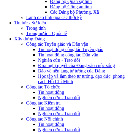
Đảng bộ Quân sự tỉnh
Đảng bộ Công an tỉnh
Các Đảng bộ Phường, Xã
Lãnh đạo tỉnh qua các thời kỳ
Tin tức - Sự kiện
Trong tỉnh
Trong nước - Quốc tế
Xây dựng Đảng
Công tác Tuyên giáo và Dân vận
Tin hoạt động công tác Tuyên giáo
Tin hoạt động công tác Dân vận
Nghiên cứu - Trao đổi
Đưa nghị quyết của Đảng vào cuộc sống
Bảo vệ nền tảng tư tưởng của Đảng
Học tập và làm theo tư tưởng, đạo đức, phong
cách Hồ Chí Minh
Công tác Tổ chức
Tin hoạt động
Nghiên cứu - Trao đổi
Công tác Kiểm tra
Tin hoạt động
Nghiên cứu - Trao đổi
Công tác Nội chính
Tin hoạt động
Nghiên cứu - Trao đổi