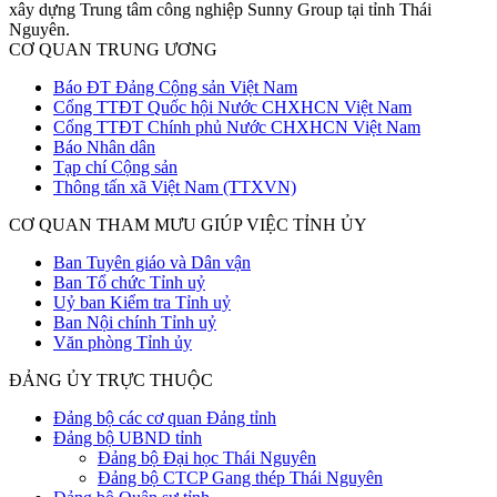
xây dựng Trung tâm công nghiệp Sunny Group tại tỉnh Thái
Nguyên.
CƠ QUAN TRUNG ƯƠNG
Báo ĐT Đảng Cộng sản Việt Nam
Cổng TTĐT Quốc hội Nước CHXHCN Việt Nam
Cổng TTĐT Chính phủ Nước CHXHCN Việt Nam
Báo Nhân dân
Tạp chí Cộng sản
Thông tấn xã Việt Nam (TTXVN)
CƠ QUAN THAM MƯU GIÚP VIỆC TỈNH ỦY
Ban Tuyên giáo và Dân vận
Ban Tổ chức Tỉnh uỷ
Uỷ ban Kiểm tra Tỉnh uỷ
Ban Nội chính Tỉnh uỷ
Văn phòng Tỉnh ủy
ĐẢNG ỦY TRỰC THUỘC
Đảng bộ các cơ quan Đảng tỉnh
Đảng bộ UBND tỉnh
Đảng bộ Đại học Thái Nguyên
Đảng bộ CTCP Gang thép Thái Nguyên