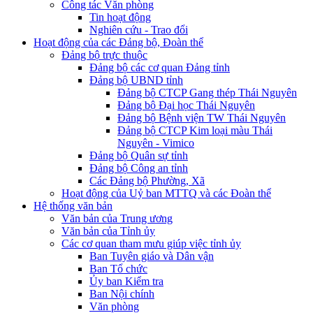
Công tác Văn phòng
Tin hoạt động
Nghiên cứu - Trao đổi
Hoạt động của các Đảng bộ, Đoàn thể
Đảng bộ trực thuộc
Đảng bộ các cơ quan Đảng tỉnh
Đảng bộ UBND tỉnh
Đảng bộ CTCP Gang thép Thái Nguyên
Đảng bộ Đại học Thái Nguyên
Đảng bộ Bệnh viện TW Thái Nguyên
Đảng bộ CTCP Kim loại màu Thái
Nguyên - Vimico
Đảng bộ Quân sự tỉnh
Đảng bộ Công an tỉnh
Các Đảng bộ Phường, Xã
Hoạt động của Uỷ ban MTTQ và các Đoàn thể
Hệ thống văn bản
Văn bản của Trung ương
Văn bản của Tỉnh ủy
Các cơ quan tham mưu giúp việc tỉnh ủy
Ban Tuyên giáo và Dân vận
Ban Tổ chức
Ủy ban Kiểm tra
Ban Nội chính
Văn phòng