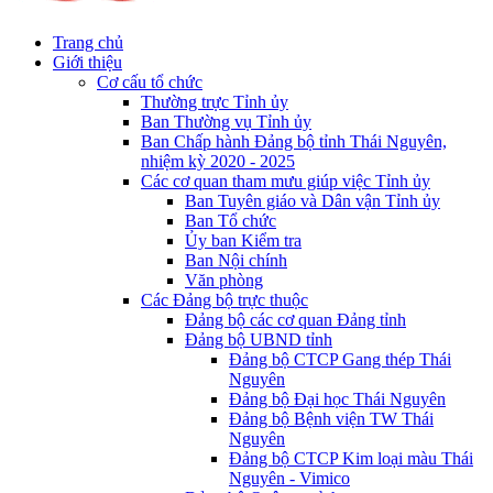
Trang chủ
Giới thiệu
Cơ cấu tổ chức
Thường trực Tỉnh ủy
Ban Thường vụ Tỉnh ủy
Ban Chấp hành Đảng bộ tỉnh Thái Nguyên,
nhiệm kỳ 2020 - 2025
Các cơ quan tham mưu giúp việc Tỉnh ủy
Ban Tuyên giáo và Dân vận Tỉnh ủy
Ban Tổ chức
Ủy ban Kiểm tra
Ban Nội chính
Văn phòng
Các Đảng bộ trực thuộc
Đảng bộ các cơ quan Đảng tỉnh
Đảng bộ UBND tỉnh
Đảng bộ CTCP Gang thép Thái
Nguyên
Đảng bộ Đại học Thái Nguyên
Đảng bộ Bệnh viện TW Thái
Nguyên
Đảng bộ CTCP Kim loại màu Thái
Nguyên - Vimico