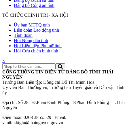
Đảng bộ Quân sự tỉnh
Đảng bộ Công an tỉnh
TỔ CHỨC CHÍNH TRỊ - XÃ HỘI
Ủy ban MTTQ tỉnh
Liên đoàn Lao động tỉnh
Tỉnh đoàn
Hội Nông dân tỉnh
Hội Liên hiệp Phụ nữ tỉnh
Hội Cựu chiến binh tỉnh
×
CỔNG THÔNG TIN ĐIỆN TỬ ĐẢNG BỘ TỈNH THÁI
NGUYÊN
Trưởng Ban Biên tập: Đồng chí Đỗ Thị Minh Hoa
Ủy viên Ban Thường vụ, Trưởng ban Tuyên giáo và Dân vận Tỉnh
ủy
Địa chỉ: Số 28 - Đ.Phan Đình Phùng - P.Phan Đình Phùng - T.Thái
Nguyên
Điện thoại: 0208 3855.529 | Email:
vanthu.btgtu@thainguyen.gov.vn