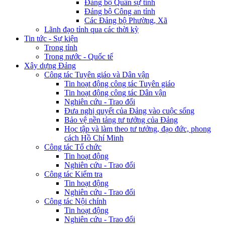
Đảng bộ Quân sự tỉnh
Đảng bộ Công an tỉnh
Các Đảng bộ Phường, Xã
Lãnh đạo tỉnh qua các thời kỳ
Tin tức - Sự kiện
Trong tỉnh
Trong nước - Quốc tế
Xây dựng Đảng
Công tác Tuyên giáo và Dân vận
Tin hoạt động công tác Tuyên giáo
Tin hoạt động công tác Dân vận
Nghiên cứu - Trao đổi
Đưa nghị quyết của Đảng vào cuộc sống
Bảo vệ nền tảng tư tưởng của Đảng
Học tập và làm theo tư tưởng, đạo đức, phong
cách Hồ Chí Minh
Công tác Tổ chức
Tin hoạt động
Nghiên cứu - Trao đổi
Công tác Kiểm tra
Tin hoạt động
Nghiên cứu - Trao đổi
Công tác Nội chính
Tin hoạt động
Nghiên cứu - Trao đổi