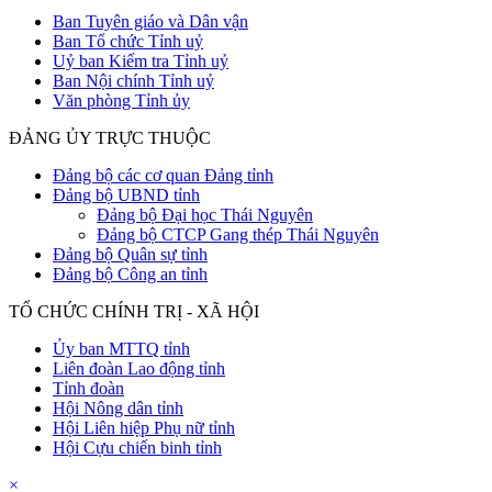
Ban Tuyên giáo và Dân vận
Ban Tổ chức Tỉnh uỷ
Uỷ ban Kiểm tra Tỉnh uỷ
Ban Nội chính Tỉnh uỷ
Văn phòng Tỉnh ủy
ĐẢNG ỦY TRỰC THUỘC
Đảng bộ các cơ quan Đảng tỉnh
Đảng bộ UBND tỉnh
Đảng bộ Đại học Thái Nguyên
Đảng bộ CTCP Gang thép Thái Nguyên
Đảng bộ Quân sự tỉnh
Đảng bộ Công an tỉnh
TỔ CHỨC CHÍNH TRỊ - XÃ HỘI
Ủy ban MTTQ tỉnh
Liên đoàn Lao động tỉnh
Tỉnh đoàn
Hội Nông dân tỉnh
Hội Liên hiệp Phụ nữ tỉnh
Hội Cựu chiến binh tỉnh
×