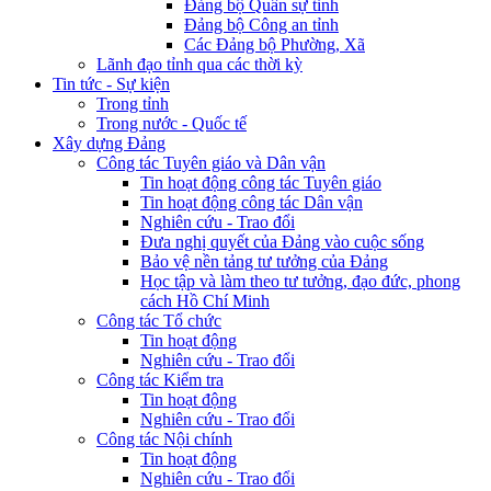
Đảng bộ Quân sự tỉnh
Đảng bộ Công an tỉnh
Các Đảng bộ Phường, Xã
Lãnh đạo tỉnh qua các thời kỳ
Tin tức - Sự kiện
Trong tỉnh
Trong nước - Quốc tế
Xây dựng Đảng
Công tác Tuyên giáo và Dân vận
Tin hoạt động công tác Tuyên giáo
Tin hoạt động công tác Dân vận
Nghiên cứu - Trao đổi
Đưa nghị quyết của Đảng vào cuộc sống
Bảo vệ nền tảng tư tưởng của Đảng
Học tập và làm theo tư tưởng, đạo đức, phong
cách Hồ Chí Minh
Công tác Tổ chức
Tin hoạt động
Nghiên cứu - Trao đổi
Công tác Kiểm tra
Tin hoạt động
Nghiên cứu - Trao đổi
Công tác Nội chính
Tin hoạt động
Nghiên cứu - Trao đổi