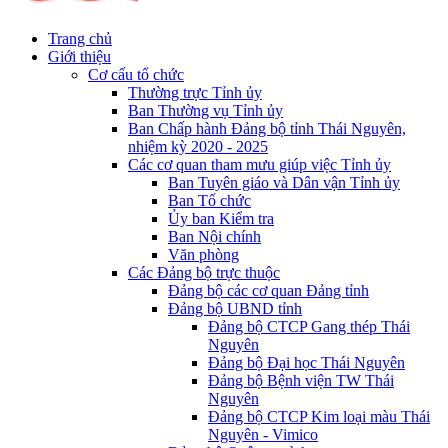
Trang chủ
Giới thiệu
Cơ cấu tổ chức
Thường trực Tỉnh ủy
Ban Thường vụ Tỉnh ủy
Ban Chấp hành Đảng bộ tỉnh Thái Nguyên,
nhiệm kỳ 2020 - 2025
Các cơ quan tham mưu giúp việc Tỉnh ủy
Ban Tuyên giáo và Dân vận Tỉnh ủy
Ban Tổ chức
Ủy ban Kiểm tra
Ban Nội chính
Văn phòng
Các Đảng bộ trực thuộc
Đảng bộ các cơ quan Đảng tỉnh
Đảng bộ UBND tỉnh
Đảng bộ CTCP Gang thép Thái
Nguyên
Đảng bộ Đại học Thái Nguyên
Đảng bộ Bệnh viện TW Thái
Nguyên
Đảng bộ CTCP Kim loại màu Thái
Nguyên - Vimico