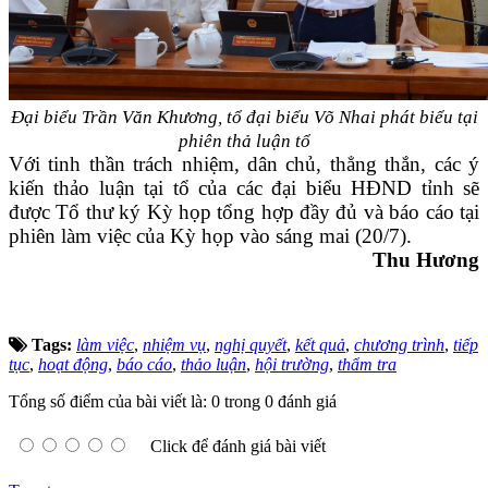
Đại biểu Trần Văn Khương, tổ đại biểu Võ Nhai phát biểu
tại
phiên thả luận tổ
Với tinh thần trách nhiệm, dân chủ, thẳng thắn, các ý
kiến thảo luận tại tổ của các đại biểu HĐND tỉnh sẽ
được Tổ thư ký Kỳ họp tổng hợp đầy đủ và báo cáo tại
phiên làm việc của Kỳ họp vào sáng mai (20/7).
Thu Hương
Tags:
làm việc
,
nhiệm vụ
,
nghị quyết
,
kết quả
,
chương trình
,
tiếp
tục
,
hoạt động
,
báo cáo
,
thảo luận
,
hội trường
,
thẩm tra
Tổng số điểm của bài viết là: 0 trong 0 đánh giá
Click để đánh giá bài viết