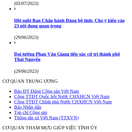
(05/07/2023)
Hội nghị Ban Chấp hành Đảng bộ tỉnh: Cho ý kiến vào
23 nội dung quan trọng
(29/06/2023)
Đại tướng Phan Văn Giang tiếp xúc cử tri thành phố
Thái Nguyên
(29/06/2023)
CƠ QUAN TRUNG ƯƠNG
Báo ĐT Đảng Cộng sản Việt Nam
Cổng TTĐT Quốc hội Nước CHXHCN Việt Nam
Cổng TTĐT Chính phủ Nước CHXHCN Việt Nam
Báo Nhân dân
Tạp chí Cộng sản
Thông tấn xã Việt Nam (TTXVN)
CƠ QUAN THAM MƯU GIÚP VIỆC TỈNH ỦY