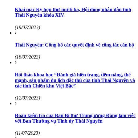
Khai mạc Kỳ họp thứ mười ba, Hội đồng nhân dân tỉnh
Thái Nguyên khóa XIV
(19/07/2023)
Thái Nguyên: Công bố các quyết định về công tác cán bộ
(18/07/2023)
Hội thảo khoa học “Đánh giá hiện trạng, tiềm năng, thế
mạnh, sản phẩm du lịch đặc thù của tỉnh Thái Nguyên và
các tỉnh Chiến khu Việt Bắc”
(12/07/2023)
Đoàn kiểm tra của Ban Bí thư Trung ương Đảng làm việc
với Ban Thường vụ Tỉnh ủy Thái Nguyên
(11/07/2023)