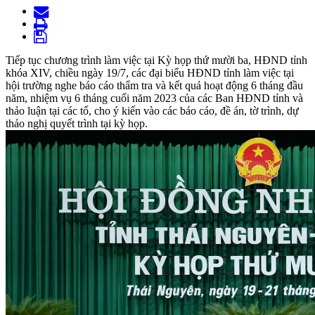
Tiếp tục chương trình làm việc tại Kỳ họp thứ mười ba, HĐND tỉnh
khóa XIV, chiều ngày 19/7, các đại biểu HĐND tỉnh làm việc tại
hội trường nghe báo cáo thẩm tra và kết quả hoạt động 6 tháng đầu
năm, nhiệm vụ 6 tháng cuối năm 2023 của các Ban HĐND tỉnh và
thảo luận tại các tổ, cho ý kiến vào các báo cáo, đề án, tờ trình, dự
thảo nghị quyết trình tại kỳ họp.