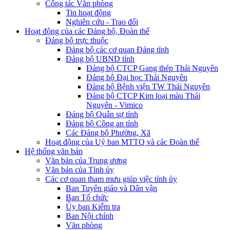
Công tác Văn phòng
Tin hoạt động
Nghiên cứu - Trao đổi
Hoạt động của các Đảng bộ, Đoàn thể
Đảng bộ trực thuộc
Đảng bộ các cơ quan Đảng tỉnh
Đảng bộ UBND tỉnh
Đảng bộ CTCP Gang thép Thái Nguyên
Đảng bộ Đại học Thái Nguyên
Đảng bộ Bệnh viện TW Thái Nguyên
Đảng bộ CTCP Kim loại màu Thái
Nguyên - Vimico
Đảng bộ Quân sự tỉnh
Đảng bộ Công an tỉnh
Các Đảng bộ Phường, Xã
Hoạt động của Uỷ ban MTTQ và các Đoàn thể
Hệ thống văn bản
Văn bản của Trung ương
Văn bản của Tỉnh ủy
Các cơ quan tham mưu giúp việc tỉnh ủy
Ban Tuyên giáo và Dân vận
Ban Tổ chức
Ủy ban Kiểm tra
Ban Nội chính
Văn phòng