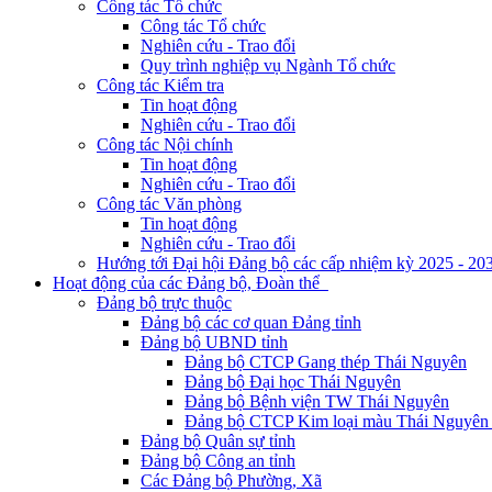
Công tác Tổ chức
Công tác Tổ chức
Nghiên cứu - Trao đổi
Quy trình nghiệp vụ Ngành Tổ chức
Công tác Kiểm tra
Tin hoạt động
Nghiên cứu - Trao đổi
Công tác Nội chính
Tin hoạt động
Nghiên cứu - Trao đổi
Công tác Văn phòng
Tin hoạt động
Nghiên cứu - Trao đổi
Hướng tới Đại hội Đảng bộ các cấp nhiệm kỳ 2025 - 20
Hoạt động của các Đảng bộ, Đoàn thể
Đảng bộ trực thuộc
Đảng bộ các cơ quan Đảng tỉnh
Đảng bộ UBND tỉnh
Đảng bộ CTCP Gang thép Thái Nguyên
Đảng bộ Đại học Thái Nguyên
Đảng bộ Bệnh viện TW Thái Nguyên
Đảng bộ CTCP Kim loại màu Thái Nguyên 
Đảng bộ Quân sự tỉnh
Đảng bộ Công an tỉnh
Các Đảng bộ Phường, Xã