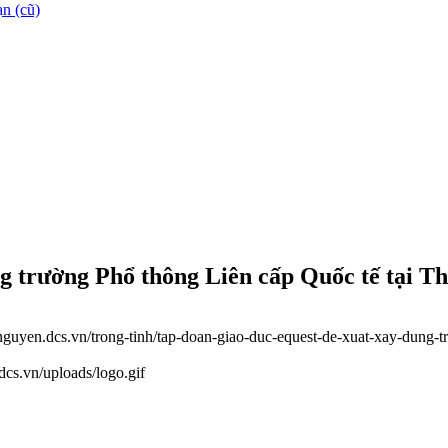
n (cũ)
g trường Phổ thông Liên cấp Quốc tế tại T
ainguyen.dcs.vn/trong-tinh/tap-doan-giao-duc-equest-de-xuat-xay-dung-
.dcs.vn/uploads/logo.gif