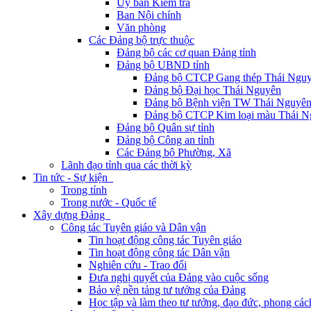
Ủy ban Kiểm tra
Ban Nội chính
Văn phòng
Các Đảng bộ trực thuộc
Đảng bộ các cơ quan Đảng tỉnh
Đảng bộ UBND tỉnh
Đảng bộ CTCP Gang thép Thái Ngu
Đảng bộ Đại học Thái Nguyên
Đảng bộ Bệnh viện TW Thái Nguyê
Đảng bộ CTCP Kim loại màu Thái N
Đảng bộ Quân sự tỉnh
Đảng bộ Công an tỉnh
Các Đảng bộ Phường, Xã
Lãnh đạo tỉnh qua các thời kỳ
Tin tức - Sự kiện
Trong tỉnh
Trong nước - Quốc tế
Xây dựng Đảng
Công tác Tuyên giáo và Dân vận
Tin hoạt động công tác Tuyên giáo
Tin hoạt động công tác Dân vận
Nghiên cứu - Trao đổi
Đưa nghị quyết của Đảng vào cuộc sống
Bảo vệ nền tảng tư tưởng của Đảng
Học tập và làm theo tư tưởng, đạo đức, phong cá