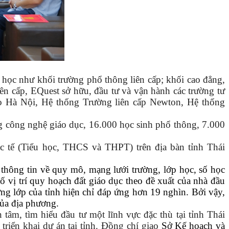
 học như khối trường phổ thông liên cấp; khối cao đẳng,
ên cấp, EQuest sở hữu, đầu tư và vận hành các trường tư
 Hà Nội, Hệ thống Trường liên cấp Newton, Hệ thống
g công nghệ giáo dục, 16.000 học sinh phổ thông, 7.000
c tế (Tiểu học, THCS và THPT) trên địa bàn tỉnh Thái
 thông tin về quy mô, mạng lưới trường, lớp học, số học
ố vị trí quy hoạch đất giáo dục theo đề xuất của nhà đầu
g lớp của tỉnh hiện chỉ đáp ứng hơn 19 nghìn. Bởi vậy,
 của địa phương.
 tâm, tìm hiểu đầu tư một lĩnh vực đặc thù tại tỉnh Thái
triển khai dự án tại tỉnh. Đồng chí giao
Sở Kế hoạch và