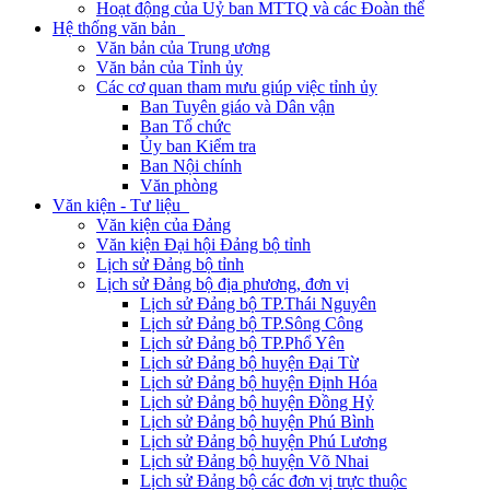
Hoạt động của Uỷ ban MTTQ và các Đoàn thể
Hệ thống văn bản
Văn bản của Trung ương
Văn bản của Tỉnh ủy
Các cơ quan tham mưu giúp việc tỉnh ủy
Ban Tuyên giáo và Dân vận
Ban Tổ chức
Ủy ban Kiểm tra
Ban Nội chính
Văn phòng
Văn kiện - Tư liệu
Văn kiện của Đảng
Văn kiện Đại hội Đảng bộ tỉnh
Lịch sử Đảng bộ tỉnh
Lịch sử Đảng bộ địa phương, đơn vị
Lịch sử Đảng bộ TP.Thái Nguyên
Lịch sử Đảng bộ TP.Sông Công
Lịch sử Đảng bộ TP.Phổ Yên
Lịch sử Đảng bộ huyện Đại Từ
Lịch sử Đảng bộ huyện Định Hóa
Lịch sử Đảng bộ huyện Đồng Hỷ
Lịch sử Đảng bộ huyện Phú Bình
Lịch sử Đảng bộ huyện Phú Lương
Lịch sử Đảng bộ huyện Võ Nhai
Lịch sử Đảng bộ các đơn vị trực thuộc