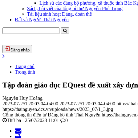
Lịch sử các đảng bộ phường, xã thuộc tỉnh Bắc Kạ
Sách, bài viết của tổng bí thư Nguyễn Phú Trọng
Tài liệu sinh hoạt Đảng, đoàn thể
Đất và Người Thái Nguyên
Đăng nhập
Trang chủ
Trong tỉnh
Tập đoàn giáo dục EQuest đề xuất xây dựn
Nguyễn Huy Hoàng
2023-07-25T20:03:04-04:00
2023-07-25T20:03:04-04:00
https://th
https://thainguyen.dcs.vn/uploads/news/2023_07/1_3.jpg
Cổng thông tin điện tử Đảng bộ tỉnh Thái Nguyên
https://thainguyen
Thứ ba - 25/07/2023 11:01
0