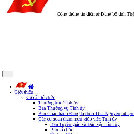
Cổng thông tin điện tử Đảng bộ tỉnh Th
Giới thiệu
Cơ cấu tổ chức
Thường trực Tỉnh ủy
Ban Thường vụ Tỉnh ủy
Ban Chấp hành Đảng bộ tỉnh Thái Nguyên, nhiệm
Các cơ quan tham mưu giúp việc Tỉnh ủy
Ban Tuyên giáo và Dân vận Tỉnh ủy
Ban tổ chức