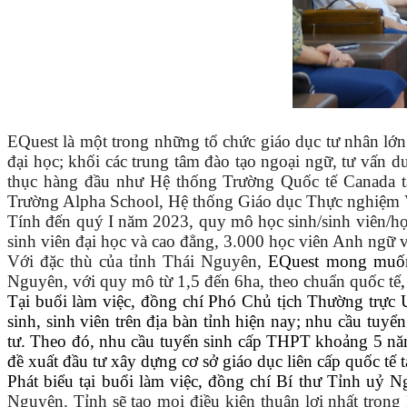
EQuest là một trong những tổ chức giáo dục tư nhân lớn 
đại học; khối các trung tâm đào tạo ngoại ngữ, tư vấn 
thục hàng đầu như Hệ thống Trường Quốc tế Canada 
Trường Alpha School, Hệ thống Giáo dục Thực nghiệm V
Tính đến quý I năm 2023, quy mô học sinh/sinh viên/họ
sinh viên đại học và cao đẳng, 3.000 học viên Anh ngữ v
Với đặc thù của tỉnh Thái Nguyên,
EQuest mong mu
Nguyên, với quy mô từ 1,5 đến 6ha, theo chuẩn quốc tế
Tại buổi làm việc, đồng chí Phó Chủ tịch Thường trực U
sinh, sinh viên
trên địa bàn tỉnh hiện nay;
nhu cầu tuyển 
tư. Theo đó,
nhu cầu tuyển sinh cấp THPT khoảng 5 năm
đề xuất đầu tư xây dựng cơ sở giáo dục liên cấp quốc tế
Phát biểu tại buổi làm việc, đồng chí Bí thư Tỉnh u
Nguyên. Tỉnh sẽ tạo mọi điều kiện thuận lợi nhất trong