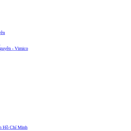
yên
n
guyên - Vimico
ch Hồ Chí Minh