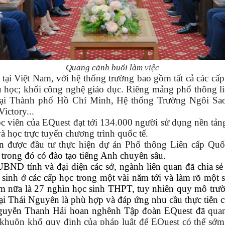
Quang cảnh buổi làm việc
tại Việt Nam, với hệ thống trường bao gồm tất cả các cấp
du học; khối công nghệ giáo dục. Riêng mảng phổ thông li
tại Thành phố Hồ Chí Minh, Hệ thống Trường Ngôi Sao
ictory...
c viên của EQuest đạt tới 134.000 người sử dụng nền tản
à học trực tuyến chương trình quốc tế.
ốn
được đầu tư thực hiện dự án Phổ thông Liên cấp Quố
, trong đó có đào tạo tiếng Anh chuyên sâu.
BND tỉnh và đại diện các sở, ngành liên quan đã chia sẻ
sinh ở các cấp học trong một vài năm tới và làm rõ một s
 nữa là 27 nghìn học sinh THPT, tuy nhiên quy mô trườn
 tại Thái Nguyên là phù hợp và đáp ứng nhu cầu thực tiễn
ỷ Nguyễn Thanh Hải hoan nghênh Tập đoàn EQuest đã
quan
 khuôn khổ quy định của pháp luật để EQuest có thể sớm 