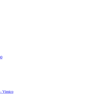
30
- Vimico