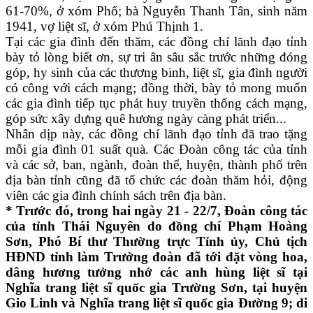
61-70%, ở xóm Phố; bà Nguyễn Thanh Tân, sinh năm
1941, vợ liệt sĩ, ở xóm Phú Thịnh 1.
Tại các gia đình đến thăm, các đồng chí lãnh đạo tỉnh
bày tỏ lòng biết ơn, sự tri ân sâu sắc trước những đóng
góp, hy sinh của các thương binh, liệt sĩ, gia đình người
có công với cách mạng; đồng thời, bày tỏ mong muốn
các gia đình tiếp tục phát huy truyền thống cách mạng,
góp sức xây dựng quê hương ngày càng phát triển...
Nhân dịp này, các đồng chí lãnh đạo tỉnh đã trao tặng
mỗi gia đình 01 suất quà. Các Đoàn công tác của tỉnh
và các sở, ban, ngành, đoàn thể, huyện, thành phố trên
địa bàn tỉnh cũng đã tổ chức các đoàn thăm hỏi, động
viên các gia đình chính sách trên địa bàn.
* Trước đó, trong hai ngày 21 - 22/7, Đoàn công tác
của tỉnh Thái Nguyên do đồng chí Phạm Hoàng
Sơn, Phó Bí thư Thường trực Tỉnh ủy, Chủ tịch
HĐND tỉnh làm Trưởng đoàn đã tới đặt vòng hoa,
dâng hương tưởng nhớ các anh hùng liệt sĩ tại
Nghĩa trang liệt sĩ quốc gia Trường Sơn, tại huyện
Gio Linh và Nghĩa trang liệt sĩ quốc gia Đường 9; di