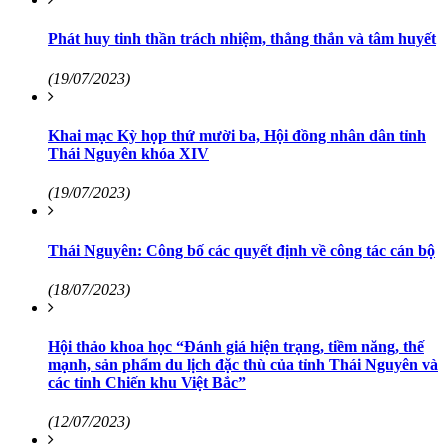
Phát huy tinh thần trách nhiệm, thẳng thắn và tâm huyết
(19/07/2023)
Khai mạc Kỳ họp thứ mười ba, Hội đồng nhân dân tỉnh
Thái Nguyên khóa XIV
(19/07/2023)
Thái Nguyên: Công bố các quyết định về công tác cán bộ
(18/07/2023)
Hội thảo khoa học “Đánh giá hiện trạng, tiềm năng, thế
mạnh, sản phẩm du lịch đặc thù của tỉnh Thái Nguyên và
các tỉnh Chiến khu Việt Bắc”
(12/07/2023)