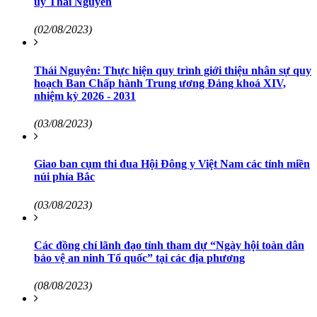
ủy Thái Nguyên
(02/08/2023)
Thái Nguyên: Thực hiện quy trình giới thiệu nhân sự quy
hoạch Ban Chấp hành Trung ương Đảng khoá XIV,
nhiệm kỳ 2026 - 2031
(03/08/2023)
Giao ban cụm thi đua Hội Đông y Việt Nam các tỉnh miền
núi phía Bắc
(03/08/2023)
Các đồng chí lãnh đạo tỉnh tham dự “Ngày hội toàn dân
bảo vệ an ninh Tổ quốc” tại các địa phương
(08/08/2023)