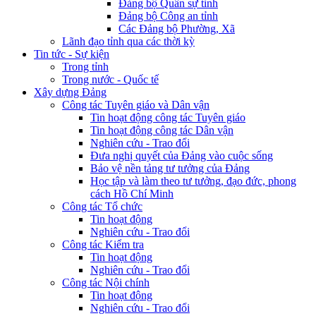
Đảng bộ Quân sự tỉnh
Đảng bộ Công an tỉnh
Các Đảng bộ Phường, Xã
Lãnh đạo tỉnh qua các thời kỳ
Tin tức - Sự kiện
Trong tỉnh
Trong nước - Quốc tế
Xây dựng Đảng
Công tác Tuyên giáo và Dân vận
Tin hoạt động công tác Tuyên giáo
Tin hoạt động công tác Dân vận
Nghiên cứu - Trao đổi
Đưa nghị quyết của Đảng vào cuộc sống
Bảo vệ nền tảng tư tưởng của Đảng
Học tập và làm theo tư tưởng, đạo đức, phong
cách Hồ Chí Minh
Công tác Tổ chức
Tin hoạt động
Nghiên cứu - Trao đổi
Công tác Kiểm tra
Tin hoạt động
Nghiên cứu - Trao đổi
Công tác Nội chính
Tin hoạt động
Nghiên cứu - Trao đổi