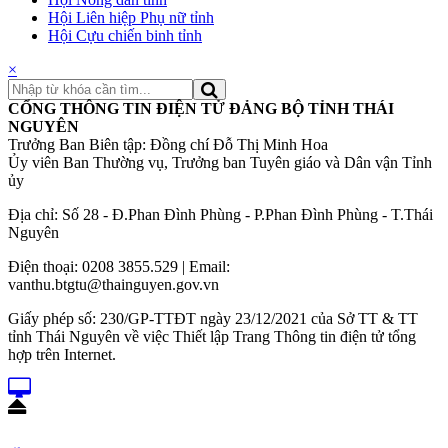
Hội Liên hiệp Phụ nữ tỉnh
Hội Cựu chiến binh tỉnh
×
CỔNG THÔNG TIN ĐIỆN TỬ ĐẢNG BỘ TỈNH THÁI
NGUYÊN
Trưởng Ban Biên tập: Đồng chí Đỗ Thị Minh Hoa
Ủy viên Ban Thường vụ, Trưởng ban Tuyên giáo và Dân vận Tỉnh
ủy
Địa chỉ: Số 28 - Đ.Phan Đình Phùng - P.Phan Đình Phùng - T.Thái
Nguyên
Điện thoại: 0208 3855.529 | Email:
vanthu.btgtu@thainguyen.gov.vn
Giấy phép số: 230/GP-TTĐT ngày 23/12/2021 của Sở TT & TT
tỉnh Thái Nguyên về việc Thiết lập Trang Thông tin điện tử tổng
hợp trên Internet.