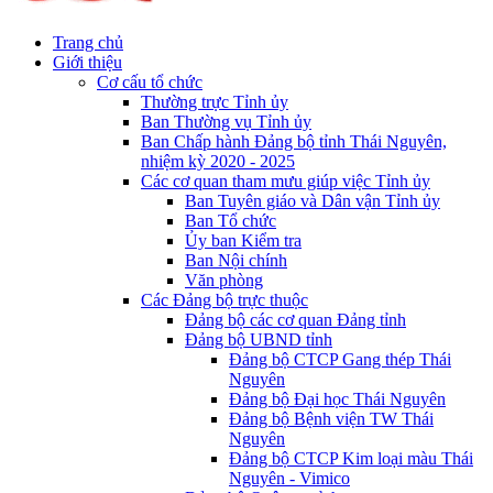
Trang chủ
Giới thiệu
Cơ cấu tổ chức
Thường trực Tỉnh ủy
Ban Thường vụ Tỉnh ủy
Ban Chấp hành Đảng bộ tỉnh Thái Nguyên,
nhiệm kỳ 2020 - 2025
Các cơ quan tham mưu giúp việc Tỉnh ủy
Ban Tuyên giáo và Dân vận Tỉnh ủy
Ban Tổ chức
Ủy ban Kiểm tra
Ban Nội chính
Văn phòng
Các Đảng bộ trực thuộc
Đảng bộ các cơ quan Đảng tỉnh
Đảng bộ UBND tỉnh
Đảng bộ CTCP Gang thép Thái
Nguyên
Đảng bộ Đại học Thái Nguyên
Đảng bộ Bệnh viện TW Thái
Nguyên
Đảng bộ CTCP Kim loại màu Thái
Nguyên - Vimico