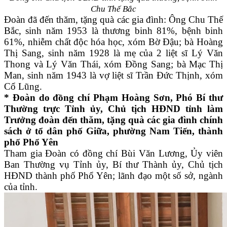
Chu Thế Bắc
Đoàn đã đến thăm, tặng quà các gia đình: Ông Chu Thế
Bắc, sinh năm 1953 là thương binh 81%, bệnh binh
61%, nhiễm chất độc hóa học, xóm Bờ Đậu; bà Hoàng
Thị Sang, sinh năm 1928 là mẹ của 2 liệt sĩ Lý Văn
Thong và Lý Văn Thái, xóm Đồng Sang; bà Mạc Thị
Man, sinh năm 1943 là vợ liệt sĩ Trần Đức Thịnh, xóm
Cổ Lũng.
* Đoàn do đồng chí Phạm Hoàng Sơn, Phó Bí thư
Thường trực Tỉnh ủy, Chủ tịch HĐND tỉnh làm
Trưởng đoàn đến thăm, tặng quà các gia đình chính
sách ở tổ dân phố Giữa, phường Nam Tiến, thành
phố Phổ Yên
Tham gia Đoàn có đồng chí Bùi Văn Lương, Ủy viên
Ban Thường vụ Tỉnh ủy, Bí thư Thành ủy, Chủ tịch
HĐND thành phố Phổ Yên; lãnh đạo một số sở, ngành
của tỉnh.