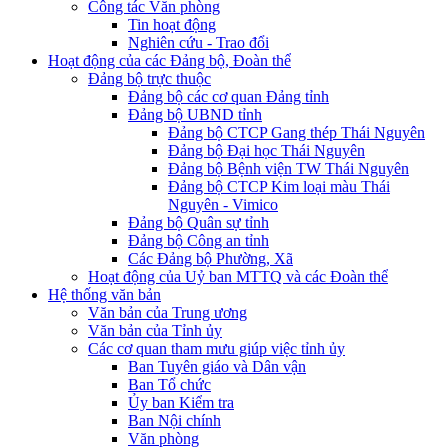
Công tác Văn phòng
Tin hoạt động
Nghiên cứu - Trao đổi
Hoạt động của các Đảng bộ, Đoàn thể
Đảng bộ trực thuộc
Đảng bộ các cơ quan Đảng tỉnh
Đảng bộ UBND tỉnh
Đảng bộ CTCP Gang thép Thái Nguyên
Đảng bộ Đại học Thái Nguyên
Đảng bộ Bệnh viện TW Thái Nguyên
Đảng bộ CTCP Kim loại màu Thái
Nguyên - Vimico
Đảng bộ Quân sự tỉnh
Đảng bộ Công an tỉnh
Các Đảng bộ Phường, Xã
Hoạt động của Uỷ ban MTTQ và các Đoàn thể
Hệ thống văn bản
Văn bản của Trung ương
Văn bản của Tỉnh ủy
Các cơ quan tham mưu giúp việc tỉnh ủy
Ban Tuyên giáo và Dân vận
Ban Tổ chức
Ủy ban Kiểm tra
Ban Nội chính
Văn phòng