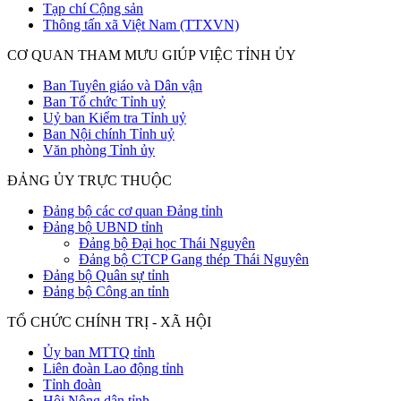
Tạp chí Cộng sản
Thông tấn xã Việt Nam (TTXVN)
CƠ QUAN THAM MƯU GIÚP VIỆC TỈNH ỦY
Ban Tuyên giáo và Dân vận
Ban Tổ chức Tỉnh uỷ
Uỷ ban Kiểm tra Tỉnh uỷ
Ban Nội chính Tỉnh uỷ
Văn phòng Tỉnh ủy
ĐẢNG ỦY TRỰC THUỘC
Đảng bộ các cơ quan Đảng tỉnh
Đảng bộ UBND tỉnh
Đảng bộ Đại học Thái Nguyên
Đảng bộ CTCP Gang thép Thái Nguyên
Đảng bộ Quân sự tỉnh
Đảng bộ Công an tỉnh
TỔ CHỨC CHÍNH TRỊ - XÃ HỘI
Ủy ban MTTQ tỉnh
Liên đoàn Lao động tỉnh
Tỉnh đoàn
Hội Nông dân tỉnh