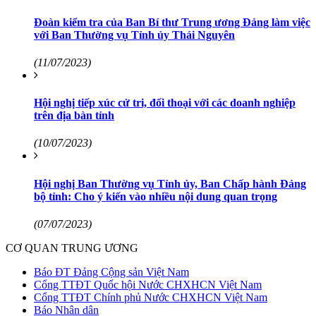
Đoàn kiểm tra của Ban Bí thư Trung ương Đảng làm việc
với Ban Thường vụ Tỉnh ủy Thái Nguyên
(11/07/2023)
Hội nghị tiếp xúc cử tri, đối thoại với các doanh nghiệp
trên địa bàn tỉnh
(10/07/2023)
Hội nghị Ban Thường vụ Tỉnh ủy, Ban Chấp hành Đảng
bộ tỉnh: Cho ý kiến vào nhiều nội dung quan trọng
(07/07/2023)
CƠ QUAN TRUNG ƯƠNG
Báo ĐT Đảng Cộng sản Việt Nam
Cổng TTĐT Quốc hội Nước CHXHCN Việt Nam
Cổng TTĐT Chính phủ Nước CHXHCN Việt Nam
Báo Nhân dân