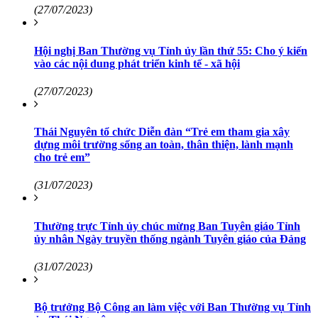
(27/07/2023)
Hội nghị Ban Thường vụ Tỉnh ủy lần thứ 55: Cho ý kiến
vào các nội dung phát triển kinh tế - xã hội
(27/07/2023)
Thái Nguyên tổ chức Diễn đàn “Trẻ em tham gia xây
dựng môi trường sống an toàn, thân thiện, lành mạnh
cho trẻ em”
(31/07/2023)
Thường trực Tỉnh ủy chúc mừng Ban Tuyên giáo Tỉnh
ủy nhân Ngày truyền thống ngành Tuyên giáo của Đảng
(31/07/2023)
Bộ trưởng Bộ Công an làm việc với Ban Thường vụ Tỉnh