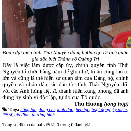
Đoàn đại biểu tỉnh Thái Nguyên dâng hương tại Di tích quốc
gia đặc biệt
Thành cổ Quảng Trị
Đây là việc làm được cấp ủy, chính quyền tỉnh Thái
Nguyên tổ chức hằng năm để ghi nhớ, tri ân công lao to
lớn và cũng là thể hiện sự quan tâm của Đảng bộ, chính
quyền và nhân dân các dân tộc tỉnh Thái Nguyên đối
với các Anh hùng liệt sĩ, thanh niên xung phong đã anh
dũng hy sinh vì độc lập, tự do của Tổ quốc.
Thu Hương
(tổng hợp)
Tags:
công tác
,
đồng chí
,
lãnh đạo
,
tiếp tục
,
hoạt động
,
kỷ niệm
,
liệt sĩ
,
gia đình
,
thương binh
Tổng số điểm của bài viết là: 0 trong 0 đánh giá