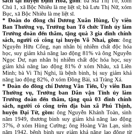
sách tại huyện Định Hoá, gồm
:
bà Ma Thị Tơ, xóm
Chú 1, xã Bộc Nhiêu là mẹ liệt sĩ; bà Lưu Thị Nữ, xóm
Bục, xã Bộc Nhiêu là mẹ liệt sĩ.
* Đoàn do đồng chí Dương Xuân Hùng, Ủy viên
Ban Thường vụ, Trưởng ban Tổ chức Tỉnh ủy làm
Trưởng đoàn đến thăm, tặng quà 3 gia đình chính
sách, người có công tại huyện Võ Nhai, gồm
: ông
Nguyễn Hữu Cống, nạn nhân bị nhiễm chất độc hóa
học, suy giảm khả năng lao động 81% và ông Nguyễn
Ngọc Dư, nạn nhân bị nhiễm chất độc hóa học, suy
giảm khả năng lao động 81% ở xóm Nhâu, xã Liên
Minh; bà Vi Thị Nghi, là bệnh binh, bị suy giảm khả
năng lao động 82%, ở xóm Đồng Bài, xã Tràng Xá.
* Đoàn do đồng chí Dương Văn Tiến, Ủy viên Ban
Thường vụ, Trưởng ban Dân vận Tỉnh ủy làm
Trưởng đoàn đến thăm, tặng quà 03 đình chính
sách, người có công trên địa bàn xã Phú Thịnh,
huyện Đại Từ, gồm:
ông Nguyễn Khánh Toàn, sinh
năm 1949, thương binh suy giảm khả năng lao động
37%, ở xóm Hùng Cường; ông Hoàng Văn Lạn, sinh
năm 1942, bệnh binh suy giảm khả năng lao động từ