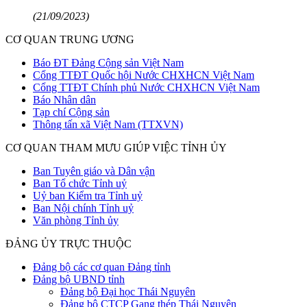
(21/09/2023)
CƠ QUAN TRUNG ƯƠNG
Báo ĐT Đảng Cộng sản Việt Nam
Cổng TTĐT Quốc hội Nước CHXHCN Việt Nam
Cổng TTĐT Chính phủ Nước CHXHCN Việt Nam
Báo Nhân dân
Tạp chí Cộng sản
Thông tấn xã Việt Nam (TTXVN)
CƠ QUAN THAM MƯU GIÚP VIỆC TỈNH ỦY
Ban Tuyên giáo và Dân vận
Ban Tổ chức Tỉnh uỷ
Uỷ ban Kiểm tra Tỉnh uỷ
Ban Nội chính Tỉnh uỷ
Văn phòng Tỉnh ủy
ĐẢNG ỦY TRỰC THUỘC
Đảng bộ các cơ quan Đảng tỉnh
Đảng bộ UBND tỉnh
Đảng bộ Đại học Thái Nguyên
Đảng bộ CTCP Gang thép Thái Nguyên