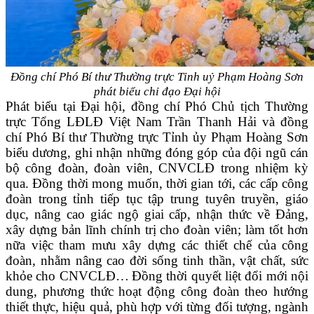
Đồng chí Phó Bí thư Thường trực Tỉnh uỷ Phạm Hoàng Sơn
phát biểu
chỉ đạo Đại hội
Phát biểu tại Đại hội, đồng chí Phó Chủ tịch Thường
trực Tổng LĐLĐ Việt Nam Trần Thanh Hải
và đồng
chí
Phó Bí thư Thường trực Tỉnh ủy Phạm Hoàng Sơn
biểu dương, ghi nhận những đóng góp của đội ngũ cán
bộ công đoàn, đoàn viên, CNVCLĐ trong nhiệm kỳ
qua. Đồng thời mong muốn, thời gian tới
, các cấp công
đoàn trong tỉnh tiếp tục tập trung tuyên truyền, giáo
dục, nâng cao giác ngộ giai cấp, nhận thức về Đảng,
xây dựng bản lĩnh chính trị cho đoàn viên; làm tốt hơn
nữa việc tham mưu xây dựng các thiết chế của
c
ông
đoàn, nhằm nâng cao đời sống tinh thần, vật chất, sức
khỏe cho CNVCLĐ…
Đồng thời quyết liệt đổi mới nội
dung, phương thức hoạt động công đoàn theo hướng
thiết thực, hiệu quả, phù hợp với từng đối tượng, ngành