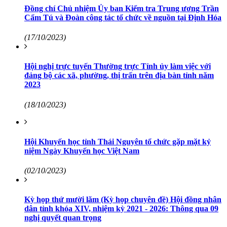
Đồng chí Chủ nhiệm Ủy ban Kiểm tra Trung ương Trần
Cẩm Tú và Đoàn công tác tổ chức về nguồn tại Định Hóa
(17/10/2023)
Hội nghị trực tuyến Thường trực Tỉnh ủy làm việc với
đảng bộ các xã, phường, thị trấn trên địa bàn tỉnh năm
2023
(18/10/2023)
Hội Khuyến học tỉnh Thái Nguyên tổ chức gặp mặt kỷ
niệm Ngày Khuyến học Việt Nam
(02/10/2023)
Kỳ họp thứ mười lăm (Kỳ họp chuyên đề) Hội đồng nhân
dân tỉnh khóa XIV, nhiệm kỳ 2021 - 2026: Thông qua 09
nghị quyết quan trọng