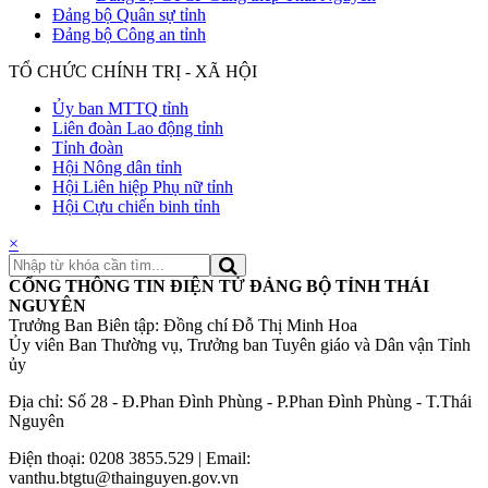
Đảng bộ Quân sự tỉnh
Đảng bộ Công an tỉnh
TỔ CHỨC CHÍNH TRỊ - XÃ HỘI
Ủy ban MTTQ tỉnh
Liên đoàn Lao động tỉnh
Tỉnh đoàn
Hội Nông dân tỉnh
Hội Liên hiệp Phụ nữ tỉnh
Hội Cựu chiến binh tỉnh
×
CỔNG THÔNG TIN ĐIỆN TỬ ĐẢNG BỘ TỈNH THÁI
NGUYÊN
Trưởng Ban Biên tập: Đồng chí Đỗ Thị Minh Hoa
Ủy viên Ban Thường vụ, Trưởng ban Tuyên giáo và Dân vận Tỉnh
ủy
Địa chỉ: Số 28 - Đ.Phan Đình Phùng - P.Phan Đình Phùng - T.Thái
Nguyên
Điện thoại: 0208 3855.529 | Email:
vanthu.btgtu@thainguyen.gov.vn