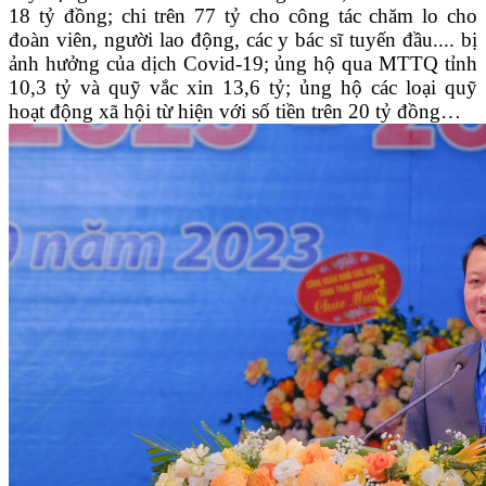
18 tỷ đồng; chi trên 77 tỷ cho công tác chăm lo cho
đoàn viên, người lao động, các y bác sĩ tuyến đầu.... bị
ảnh hưởng của dịch Covid-19; ủng hộ qua MTTQ tỉnh
10,3 tỷ và quỹ vắc xin 13,6 tỷ; ủng hộ các loại quỹ
hoạt động xã hội từ hiện với số tiền trên 20 tỷ đồng…