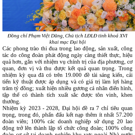
Đồng chí Phạm Việt Dũng, Chủ tịch LĐLĐ tỉnh khoá XVI
khai mạc Đại hội
Các phong trào thi đua trong lao động, sản xuất, công
tác do công đoàn phát động ngày càng thiết thực, hiệu
quả hơn, gắn với nhiệm vụ chính trị của địa phương, cơ
quan, đơn vị và thu được kết quả quan trọng. Trong
nhiệm kỳ qua đã có trên 19.000 đề tài sáng kiến, cải
tiến kỹ thuật được áp dụng và có giá trị làm lợi hàng
trăm tỷ đồng; xuất hiện nhiều gương cá nhân điển hình,
tập thể có thành tích xuất sắc được tôn vinh, khen
thưởng.
Nhiệm kỳ 2023
-
2028, Đại hội đề ra 7 chỉ tiêu quan
trọng, trong đó
, p
hấn đấu kết nạp thêm ít nhất 57.200
đoàn viên; 100% các doanh nghiệp sử dụng 20 lao
động trở lên thành lập tổ chức công đoàn; 100% công
đoàn cơ sở tại doanh nghiệp khu vực ngoài Nhà nước