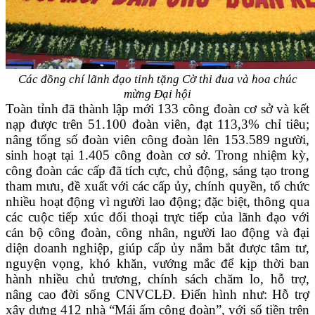
Các đồng chí lãnh đạo tỉnh tặng Cờ thi đua và hoa chúc
mừng Đại hội
T
oàn tỉnh đã thành lập mới 133 công đoàn cơ sở và kết
nạp được trên 51.100 đoàn viên, đạt 113,3% chỉ tiêu
;
nâng tổng số đoàn viên công đoàn lên 153.589 người,
sinh hoạt tại 1.405 công đoàn cơ sở. Trong nhiệm kỳ,
công đoàn các cấp đã tích cực, chủ động, sáng tạo trong
tham mưu, đề xuất với các cấp ủy, chính quyền, tổ chức
nhiều hoạt động vì người lao động; đặc biệt, thông qua
các cuộc tiếp xúc đối thoại trực tiếp của lãnh đạo với
cán bộ công đoàn, công nhân, người lao động và đại
diện doanh nghiệp, giúp cấp ủy nắm bắt được tâm tư,
nguyện vọng, khó khăn, vướng mắc để kịp thời ban
hành nhiều chủ trương, chính sách chăm lo, hỗ trợ,
nâng cao đời sống CNVCLĐ. Điển hình như: Hỗ trợ
xây dựng 412 nhà “Mái ấm công đoàn”, với số tiền trên