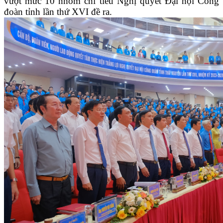
vượt mức 10 nhóm chỉ tiêu Nghị quyết Đại hội Công
đoàn tỉnh lần thứ XVI đề ra
.