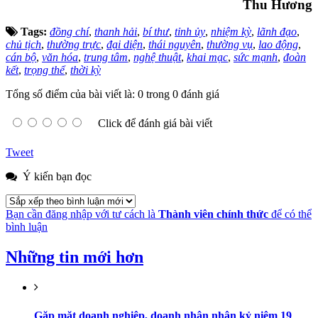
Thu Hương
Tags:
đồng chí
,
thanh hải
,
bí thư
,
tỉnh ủy
,
nhiệm kỳ
,
lãnh đạo
,
chủ tịch
,
thường trực
,
đại diện
,
thái nguyên
,
thường vụ
,
lao động
,
cán bộ
,
văn hóa
,
trung tâm
,
nghệ thuật
,
khai mạc
,
sức mạnh
,
đoàn
kết
,
trọng thể
,
thời kỳ
Tổng số điểm của bài viết là: 0 trong 0 đánh giá
Click để đánh giá bài viết
Tweet
Ý kiến bạn đọc
Bạn cần đăng nhập với tư cách là
Thành viên chính thức
để có thể
bình luận
Những tin mới hơn
Gặp mặt doanh nghiệp, doanh nhân nhân kỷ niệm 19