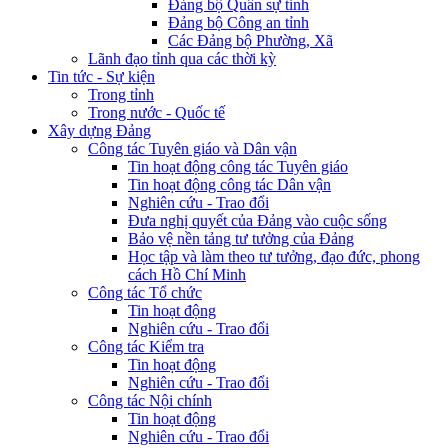
Đảng bộ Quân sự tỉnh
Đảng bộ Công an tỉnh
Các Đảng bộ Phường, Xã
Lãnh đạo tỉnh qua các thời kỳ
Tin tức - Sự kiện
Trong tỉnh
Trong nước - Quốc tế
Xây dựng Đảng
Công tác Tuyên giáo và Dân vận
Tin hoạt động công tác Tuyên giáo
Tin hoạt động công tác Dân vận
Nghiên cứu - Trao đổi
Đưa nghị quyết của Đảng vào cuộc sống
Bảo vệ nền tảng tư tưởng của Đảng
Học tập và làm theo tư tưởng, đạo đức, phong
cách Hồ Chí Minh
Công tác Tổ chức
Tin hoạt động
Nghiên cứu - Trao đổi
Công tác Kiểm tra
Tin hoạt động
Nghiên cứu - Trao đổi
Công tác Nội chính
Tin hoạt động
Nghiên cứu - Trao đổi