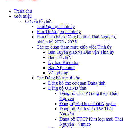
Trang chủ
Giới thiệu
Cơ cấu tổ chức
Thường trực Tỉnh ủy
Ban Thường vụ Tỉnh ủy
Ban Chấp hành Đảng bộ tỉnh Thái Nguyên,
nhiệm kỳ 2020 - 2025
Các cơ quan tham mưu giúp việc Tỉnh ủy
Ban Tuyên giáo và Dân vận Tỉnh ủy
Ban Tổ chức
Ủy ban Kiểm tra
Ban Nội chính
Văn phòng
Các Đảng bộ trực thuộc
Đảng bộ các cơ quan Đảng tỉnh
Đảng bộ UBND tỉnh
Đảng bộ CTCP Gang thép Thái
Nguyên
Đảng bộ Đại học Thái Nguyên
Đảng bộ Bệnh viện TW Thái
Nguyên
Đảng bộ CTCP Kim loại màu Thái
Nguyên - Vimico