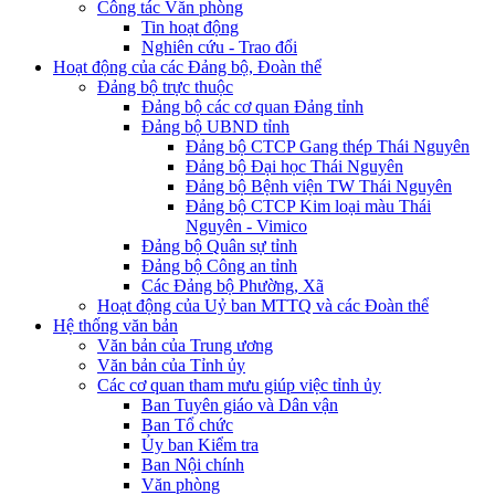
Công tác Văn phòng
Tin hoạt động
Nghiên cứu - Trao đổi
Hoạt động của các Đảng bộ, Đoàn thể
Đảng bộ trực thuộc
Đảng bộ các cơ quan Đảng tỉnh
Đảng bộ UBND tỉnh
Đảng bộ CTCP Gang thép Thái Nguyên
Đảng bộ Đại học Thái Nguyên
Đảng bộ Bệnh viện TW Thái Nguyên
Đảng bộ CTCP Kim loại màu Thái
Nguyên - Vimico
Đảng bộ Quân sự tỉnh
Đảng bộ Công an tỉnh
Các Đảng bộ Phường, Xã
Hoạt động của Uỷ ban MTTQ và các Đoàn thể
Hệ thống văn bản
Văn bản của Trung ương
Văn bản của Tỉnh ủy
Các cơ quan tham mưu giúp việc tỉnh ủy
Ban Tuyên giáo và Dân vận
Ban Tổ chức
Ủy ban Kiểm tra
Ban Nội chính
Văn phòng