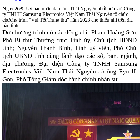
Ngày 26/9, Uỷ ban nhân dân tỉnh Thái Nguyên phối hợp với Công
ty TNHH Samsung Electronics Việt Nam Thái Nguyên tổ chức
chương trình “Vui Tết Trung thu” năm 2023 cho thiếu nhi trên địa
bàn tỉnh.
Dự chương trình có
các
đồng chí
:
Phạm Hoàng Sơn
,
Phó
Bí
thư
T
hường trực Tỉnh ủy, Chủ tịch
HĐND
tỉnh; Nguyễn Thanh Bình
, Tỉnh uỷ viên,
Phó
C
hủ
tịch UBND tỉnh cùng lãnh đạo
các sở, ban, ngành,
địa phương
.
Đại diện
Công ty TNHH Samsung
Electronics Việt Nam Thái Nguyên có ông
Ryu IL
Gon,
Phó
T
ổng
G
iám đốc
h
ành chính
n
hân sự.