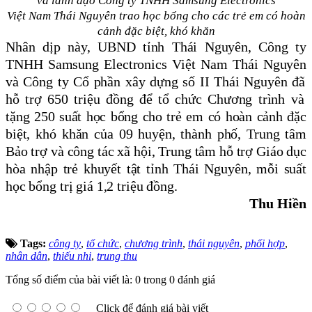
và lãnh đạo Công ty TNHH Samsung Electronics
Việt Nam Thái Nguyên trao học bổng cho các trẻ em có hoàn
cảnh đặc biệt, khó khăn
Nhân dịp này,
UBND tỉnh Thái Nguyên
, C
ông ty
TNHH Samsung Electronics Việt Nam Thái Nguyên
và Công ty Cổ phần xây dựng số II Thái Nguyên
đã
hỗ trợ 650 triệu đồng để tổ chức Chương trình
và
tặng 250 suất học bổng cho trẻ em có hoàn cảnh đặc
biệt
, khó khăn
của 09 huyện, thành phố
,
Trung tâm
Bảo trợ và công tác xã hội
,
Trung tâm hỗ trợ Giáo dục
hòa nhập trẻ khuyết tật tỉnh Thái Nguyên, mỗi suất
học bổng trị giá 1,2 triệu đồng.
Thu Hiền
Tags:
công ty
,
tổ chức
,
chương trình
,
thái nguyên
,
phối hợp
,
nhân dân
,
thiếu nhi
,
trung thu
Tổng số điểm của bài viết là: 0 trong 0 đánh giá
Click để đánh giá bài viết