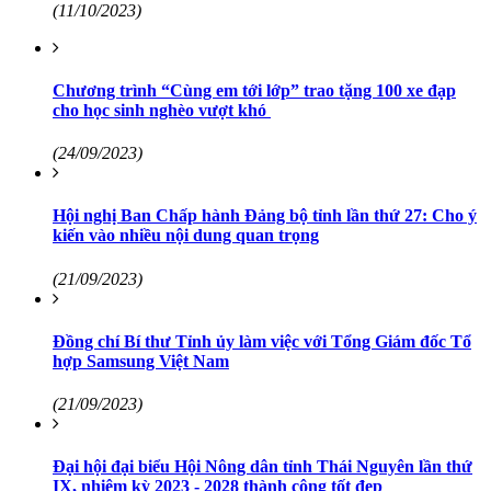
(11/10/2023)
Chương trình “Cùng em tới lớp” trao tặng 100 xe đạp
cho học sinh nghèo vượt khó
(24/09/2023)
Hội nghị Ban Chấp hành Đảng bộ tỉnh lần thứ 27: Cho ý
kiến vào nhiều nội dung quan trọng
(21/09/2023)
Đồng chí Bí thư Tỉnh ủy làm việc với Tổng Giám đốc Tổ
hợp Samsung Việt Nam
(21/09/2023)
Đại hội đại biểu Hội Nông dân tỉnh Thái Nguyên lần thứ
IX, nhiệm kỳ 2023 - 2028 thành công tốt đẹp