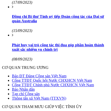
(17/09/2023)
Đồng chí Bí thư Tỉnh uỷ tiếp Đoàn công tác của Đại sứ
quán Australia
(15/09/2023)
Phát huy vai trò công tác thi đua góp phần hoàn thành
xuất sắc nhiệm vụ chính trị
(08/09/2023)
CƠ QUAN TRUNG ƯƠNG
Báo ĐT Đảng Cộng sản Việt Nam
Cổng TTĐT Quốc hội Nước CHXHCN Việt Nam
Cổng TTĐT Chính phủ Nước CHXHCN Việt Nam
Báo Nhân dân
Tạp chí Cộng sản
Thông tấn xã Việt Nam (TTXVN)
CƠ QUAN THAM MƯU GIÚP VIỆC TỈNH ỦY