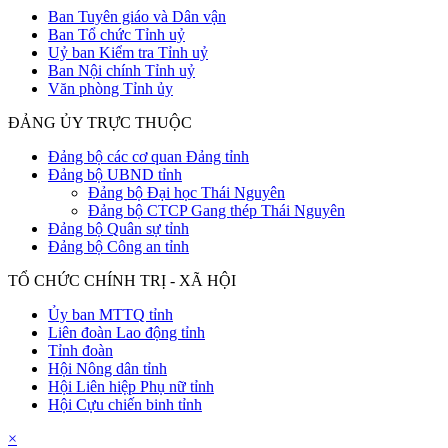
Ban Tuyên giáo và Dân vận
Ban Tổ chức Tỉnh uỷ
Uỷ ban Kiểm tra Tỉnh uỷ
Ban Nội chính Tỉnh uỷ
Văn phòng Tỉnh ủy
ĐẢNG ỦY TRỰC THUỘC
Đảng bộ các cơ quan Đảng tỉnh
Đảng bộ UBND tỉnh
Đảng bộ Đại học Thái Nguyên
Đảng bộ CTCP Gang thép Thái Nguyên
Đảng bộ Quân sự tỉnh
Đảng bộ Công an tỉnh
TỔ CHỨC CHÍNH TRỊ - XÃ HỘI
Ủy ban MTTQ tỉnh
Liên đoàn Lao động tỉnh
Tỉnh đoàn
Hội Nông dân tỉnh
Hội Liên hiệp Phụ nữ tỉnh
Hội Cựu chiến binh tỉnh
×