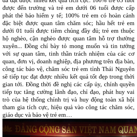
đã đạt được nhiều kết quả
tích cực: 100%
trẻ 05 tuổi
được đến trường và trẻ em dưới 06 tuổi được cấp
phát thẻ bảo hiểm y tế; 100% trẻ em có hoàn cảnh
đặc biệt được quan tâm chăm sóc; hầu hết trẻ em
dưới 01 tuổi được tiêm chủng đầy đủ; trẻ em thuộc
hộ nghèo, cận nghèo được quan tâm hỗ trợ thường
xuyên
..
. Đồng chí bày tỏ mong muốn và tin tưởng
với sự quan tâm, tinh thần trách nhiệm của các cơ
quan, đơn vị, doanh nghiệp, địa phương
trên địa bàn
,
công tác bảo vệ, chăm sóc trẻ em tỉnh Thái Nguyên
sẽ tiếp tục đạt được nhiều kết quả tốt đẹp trong thời
gian tới.
Đồng thời đề nghị các cấp ủy, chính quyền
tiếp tục tăng cường lãnh đạo, chỉ đạo, phát huy vai
trò của hệ thống chính trị và huy động toàn xã hội
tham gia tích cực, hiệu quả vào công tác chăm sóc,
giáo dục và bảo vệ trẻ em…