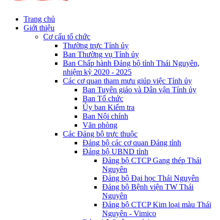
Trang chủ
Giới thiệu
Cơ cấu tổ chức
Thường trực Tỉnh ủy
Ban Thường vụ Tỉnh ủy
Ban Chấp hành Đảng bộ tỉnh Thái Nguyên,
nhiệm kỳ 2020 - 2025
Các cơ quan tham mưu giúp việc Tỉnh ủy
Ban Tuyên giáo và Dân vận Tỉnh ủy
Ban Tổ chức
Ủy ban Kiểm tra
Ban Nội chính
Văn phòng
Các Đảng bộ trực thuộc
Đảng bộ các cơ quan Đảng tỉnh
Đảng bộ UBND tỉnh
Đảng bộ CTCP Gang thép Thái
Nguyên
Đảng bộ Đại học Thái Nguyên
Đảng bộ Bệnh viện TW Thái
Nguyên
Đảng bộ CTCP Kim loại màu Thái
Nguyên - Vimico