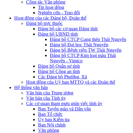
Công tác Văn phòng
Tin hoạt động
Nghiên cứu - Trao đổi
Hoạt động của các Đảng bộ, Đoàn thể
Đảng bộ trực thuộc
Đảng bộ các cơ quan Đảng tỉnh
Đảng bộ UBND tỉnh
Đảng bộ CTCP Gang thép Thái Nguyên
Đảng bộ Đại học Thái Nguyên
Đảng bộ Bệnh viện TW Thái Nguyên
Đảng bộ CTCP Kim loại màu Thái
Nguyên - Vimico
Đảng bộ Quân sự tỉnh
Đảng bộ Công an tỉnh
Các Đảng bộ Phường, Xã
Hoạt động của Uỷ ban MTTQ và các Đoàn thể
Hệ thống văn bản
Văn bản của Trung ương
Văn bản của Tỉnh ủy
Các cơ quan tham mưu giúp việc tỉnh ủy
Ban Tuyên giáo và Dân vận
Ban Tổ chức
Ủy ban Kiểm tra
Ban Nội chính
Văn phòng