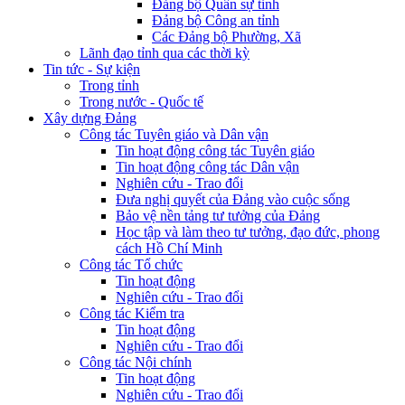
Đảng bộ Quân sự tỉnh
Đảng bộ Công an tỉnh
Các Đảng bộ Phường, Xã
Lãnh đạo tỉnh qua các thời kỳ
Tin tức - Sự kiện
Trong tỉnh
Trong nước - Quốc tế
Xây dựng Đảng
Công tác Tuyên giáo và Dân vận
Tin hoạt động công tác Tuyên giáo
Tin hoạt động công tác Dân vận
Nghiên cứu - Trao đổi
Đưa nghị quyết của Đảng vào cuộc sống
Bảo vệ nền tảng tư tưởng của Đảng
Học tập và làm theo tư tưởng, đạo đức, phong
cách Hồ Chí Minh
Công tác Tổ chức
Tin hoạt động
Nghiên cứu - Trao đổi
Công tác Kiểm tra
Tin hoạt động
Nghiên cứu - Trao đổi
Công tác Nội chính
Tin hoạt động
Nghiên cứu - Trao đổi