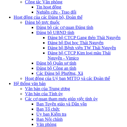
Công tác Văn phòng
Tin hoạt động
Nghiên cứu - Trao đổi
Hoạt động của các Đảng bộ, Đoàn thể
Đảng bộ trực thuộc
Đảng bộ các cơ quan Đảng tỉnh
Đảng bộ UBND tỉnh
Đảng bộ CTCP Gang thép Thái Nguyên
Đảng bộ Đại học Thái Nguyên
Đảng bộ Bệnh viện TW Thái Nguyên
Đảng bộ CTCP Kim loại màu Thái
Nguyên - Vimico
Đảng bộ Quân sự tỉnh
Đảng bộ Công an tỉnh
Các Đảng bộ Phường, Xã
Hoạt động của Uỷ ban MTTQ và các Đoàn thể
Hệ thống văn bản
Văn bản của Trung ương
Văn bản của Tỉnh ủy
Các cơ quan tham mưu giúp việc tỉnh ủy
Ban Tuyên giáo và Dân vận
Ban Tổ chức
Ủy ban Kiểm tra
Ban Nội chính
Văn phòng