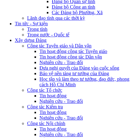
Đảng bộ Quân sự tỉnh
Đảng bộ Công an tỉnh
Các Đảng bộ Phường, Xã
Lãnh đạo tỉnh qua các thời kỳ
Tin tức - Sự kiện
Trong tỉnh
Trong nước - Quốc tế
Xây dựng Đảng
Công tác Tuyên giáo và Dân vận
Tin hoạt động công tác Tuyên giáo
Tin hoạt động công tác Dân vận
Nghiên cứu - Trao đổi
Đưa nghị quyết của Đảng vào cuộc sống
Bảo vệ nền tảng tư tưởng của Đảng
Học tập và làm theo tư tưởng, đạo đức, phong
cách Hồ Chí Minh
Công tác Tổ chức
Tin hoạt động
Nghiên cứu - Trao đổi
Công tác Kiểm tra
Tin hoạt động
Nghiên cứu - Trao đổi
Công tác Nội chính
Tin hoạt động
Nghiên cứu - Trao đổi