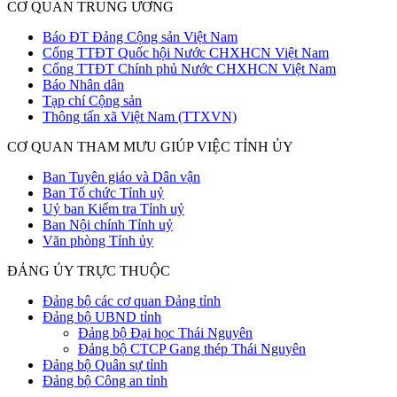
CƠ QUAN TRUNG ƯƠNG
Báo ĐT Đảng Cộng sản Việt Nam
Cổng TTĐT Quốc hội Nước CHXHCN Việt Nam
Cổng TTĐT Chính phủ Nước CHXHCN Việt Nam
Báo Nhân dân
Tạp chí Cộng sản
Thông tấn xã Việt Nam (TTXVN)
CƠ QUAN THAM MƯU GIÚP VIỆC TỈNH ỦY
Ban Tuyên giáo và Dân vận
Ban Tổ chức Tỉnh uỷ
Uỷ ban Kiểm tra Tỉnh uỷ
Ban Nội chính Tỉnh uỷ
Văn phòng Tỉnh ủy
ĐẢNG ỦY TRỰC THUỘC
Đảng bộ các cơ quan Đảng tỉnh
Đảng bộ UBND tỉnh
Đảng bộ Đại học Thái Nguyên
Đảng bộ CTCP Gang thép Thái Nguyên
Đảng bộ Quân sự tỉnh
Đảng bộ Công an tỉnh