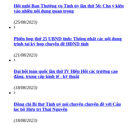
Hội nghị Ban Thường vụ Tỉnh ủy lần thứ 56: Cho ý kiến
vào nhiều nội dung quan trọng
(25/08/2023)
Phiên họp thứ 25 UBND tỉnh: Thống nhất các nội dung
trình tại kỳ họp chuyên đề HĐND tỉnh
(21/08/2023)
Đại hội toàn quốc lần thứ IV Hiệp Hội các trường cao
đẳng, trung cấp kinh tế - kỹ thuật
(18/08/2023)
Đồng chí Bí thư Tỉnh uỷ nói chuyện chuyên đề với Câu
lạc bộ Hưu trí Thái Nguyên
(18/08/2023)