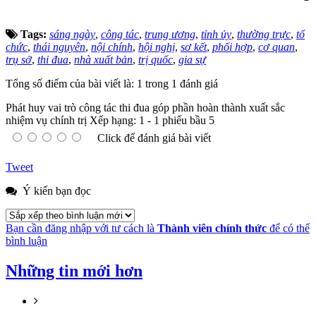
Tags:
sáng ngày
,
công tác
,
trung ương
,
tỉnh ủy
,
thường trực
,
tổ
chức
,
thái nguyên
,
nội chính
,
hội nghị
,
sơ kết
,
phối hợp
,
cơ quan
,
trụ sở
,
thi đua
,
nhà xuất bản
,
trị quốc
,
gia sự
Tổng số điểm của bài viết là: 1 trong 1 đánh giá
Phát huy vai trò công tác thi đua góp phần hoàn thành xuất sắc
nhiệm vụ chính trị
Xếp hạng:
1
-
1
phiếu bầu
5
Click để đánh giá bài viết
Tweet
Ý kiến bạn đọc
Bạn cần đăng nhập với tư cách là
Thành viên chính thức
để có thể
bình luận
Những tin mới hơn