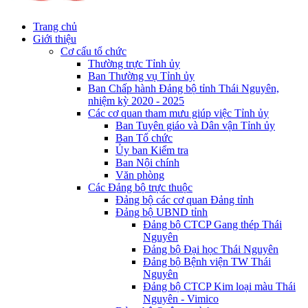
Trang chủ
Giới thiệu
Cơ cấu tổ chức
Thường trực Tỉnh ủy
Ban Thường vụ Tỉnh ủy
Ban Chấp hành Đảng bộ tỉnh Thái Nguyên,
nhiệm kỳ 2020 - 2025
Các cơ quan tham mưu giúp việc Tỉnh ủy
Ban Tuyên giáo và Dân vận Tỉnh ủy
Ban Tổ chức
Ủy ban Kiểm tra
Ban Nội chính
Văn phòng
Các Đảng bộ trực thuộc
Đảng bộ các cơ quan Đảng tỉnh
Đảng bộ UBND tỉnh
Đảng bộ CTCP Gang thép Thái
Nguyên
Đảng bộ Đại học Thái Nguyên
Đảng bộ Bệnh viện TW Thái
Nguyên
Đảng bộ CTCP Kim loại màu Thái
Nguyên - Vimico