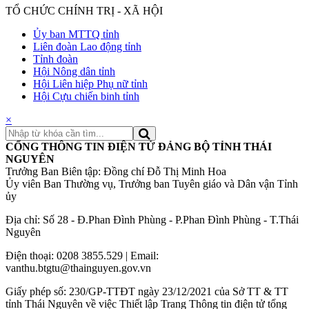
TỔ CHỨC CHÍNH TRỊ - XÃ HỘI
Ủy ban MTTQ tỉnh
Liên đoàn Lao động tỉnh
Tỉnh đoàn
Hội Nông dân tỉnh
Hội Liên hiệp Phụ nữ tỉnh
Hội Cựu chiến binh tỉnh
×
CỔNG THÔNG TIN ĐIỆN TỬ ĐẢNG BỘ TỈNH THÁI
NGUYÊN
Trưởng Ban Biên tập: Đồng chí Đỗ Thị Minh Hoa
Ủy viên Ban Thường vụ, Trưởng ban Tuyên giáo và Dân vận Tỉnh
ủy
Địa chỉ: Số 28 - Đ.Phan Đình Phùng - P.Phan Đình Phùng - T.Thái
Nguyên
Điện thoại: 0208 3855.529 | Email:
vanthu.btgtu@thainguyen.gov.vn
Giấy phép số: 230/GP-TTĐT ngày 23/12/2021 của Sở TT & TT
tỉnh Thái Nguyên về việc Thiết lập Trang Thông tin điện tử tổng