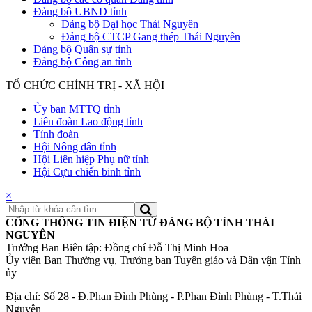
Đảng bộ UBND tỉnh
Đảng bộ Đại học Thái Nguyên
Đảng bộ CTCP Gang thép Thái Nguyên
Đảng bộ Quân sự tỉnh
Đảng bộ Công an tỉnh
TỔ CHỨC CHÍNH TRỊ - XÃ HỘI
Ủy ban MTTQ tỉnh
Liên đoàn Lao động tỉnh
Tỉnh đoàn
Hội Nông dân tỉnh
Hội Liên hiệp Phụ nữ tỉnh
Hội Cựu chiến binh tỉnh
×
CỔNG THÔNG TIN ĐIỆN TỬ ĐẢNG BỘ TỈNH THÁI
NGUYÊN
Trưởng Ban Biên tập: Đồng chí Đỗ Thị Minh Hoa
Ủy viên Ban Thường vụ, Trưởng ban Tuyên giáo và Dân vận Tỉnh
ủy
Địa chỉ: Số 28 - Đ.Phan Đình Phùng - P.Phan Đình Phùng - T.Thái
Nguyên