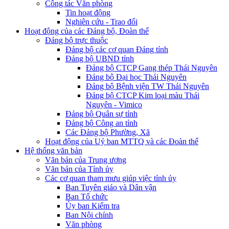
Công tác Văn phòng
Tin hoạt động
Nghiên cứu - Trao đổi
Hoạt động của các Đảng bộ, Đoàn thể
Đảng bộ trực thuộc
Đảng bộ các cơ quan Đảng tỉnh
Đảng bộ UBND tỉnh
Đảng bộ CTCP Gang thép Thái Nguyên
Đảng bộ Đại học Thái Nguyên
Đảng bộ Bệnh viện TW Thái Nguyên
Đảng bộ CTCP Kim loại màu Thái
Nguyên - Vimico
Đảng bộ Quân sự tỉnh
Đảng bộ Công an tỉnh
Các Đảng bộ Phường, Xã
Hoạt động của Uỷ ban MTTQ và các Đoàn thể
Hệ thống văn bản
Văn bản của Trung ương
Văn bản của Tỉnh ủy
Các cơ quan tham mưu giúp việc tỉnh ủy
Ban Tuyên giáo và Dân vận
Ban Tổ chức
Ủy ban Kiểm tra
Ban Nội chính
Văn phòng