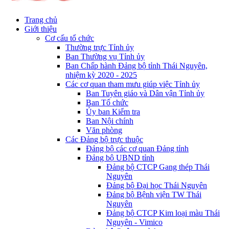
Trang chủ
Giới thiệu
Cơ cấu tổ chức
Thường trực Tỉnh ủy
Ban Thường vụ Tỉnh ủy
Ban Chấp hành Đảng bộ tỉnh Thái Nguyên,
nhiệm kỳ 2020 - 2025
Các cơ quan tham mưu giúp việc Tỉnh ủy
Ban Tuyên giáo và Dân vận Tỉnh ủy
Ban Tổ chức
Ủy ban Kiểm tra
Ban Nội chính
Văn phòng
Các Đảng bộ trực thuộc
Đảng bộ các cơ quan Đảng tỉnh
Đảng bộ UBND tỉnh
Đảng bộ CTCP Gang thép Thái
Nguyên
Đảng bộ Đại học Thái Nguyên
Đảng bộ Bệnh viện TW Thái
Nguyên
Đảng bộ CTCP Kim loại màu Thái
Nguyên - Vimico