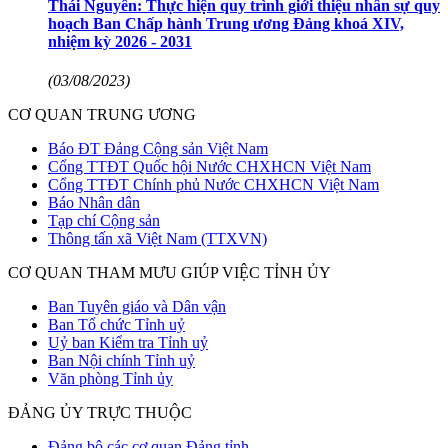
Thái Nguyên: Thực hiện quy trình giới thiệu nhân sự quy
hoạch Ban Chấp hành Trung ương Đảng khoá XIV,
nhiệm kỳ 2026 - 2031
(03/08/2023)
CƠ QUAN TRUNG ƯƠNG
Báo ĐT Đảng Cộng sản Việt Nam
Cổng TTĐT Quốc hội Nước CHXHCN Việt Nam
Cổng TTĐT Chính phủ Nước CHXHCN Việt Nam
Báo Nhân dân
Tạp chí Cộng sản
Thông tấn xã Việt Nam (TTXVN)
CƠ QUAN THAM MƯU GIÚP VIỆC TỈNH ỦY
Ban Tuyên giáo và Dân vận
Ban Tổ chức Tỉnh uỷ
Uỷ ban Kiểm tra Tỉnh uỷ
Ban Nội chính Tỉnh uỷ
Văn phòng Tỉnh ủy
ĐẢNG ỦY TRỰC THUỘC
Đảng bộ các cơ quan Đảng tỉnh