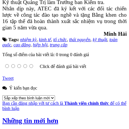
Kỹ thuật Quảng Trị làm Trưởng ban Kiểm tra.
Nhân dịp này, ATEC đã ký kết với các đối tác chiến
lược về công tác đào tạo nghề và tặng Bằng khen cho
16 tập thế đã hoàn thành xuất sắc nhiệm vụ trong thời
gian 5 năm vừa qua.
Minh Hải
Tags:
nhiệm kỳ
,
kinh tế
,
tổ chức
,
thái nguyên
,
kỹ thuật
,
toàn
quốc
,
cao đẳng
,
hiệp hội
,
trung cấp
Tổng số điểm của bài viết là: 0 trong 0 đánh giá
Click để đánh giá bài viết
Tweet
Ý kiến bạn đọc
Bạn cần đăng nhập với tư cách là
Thành viên chính thức
để có thể
bình luận
Những tin mới hơn