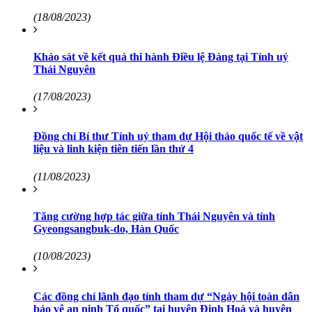
(18/08/2023)
Khảo sát về kết quả thi hành Điều lệ Đảng tại Tỉnh uỷ
Thái Nguyên
(17/08/2023)
Đồng chí Bí thư Tỉnh uỷ tham dự Hội thảo quốc tế về vật
liệu và linh kiện tiên tiến lần thứ 4
(11/08/2023)
Tăng cường hợp tác giữa tỉnh Thái Nguyên và tỉnh
Gyeongsangbuk-do, Hàn Quốc
(10/08/2023)
Các đồng chí lãnh đạo tỉnh tham dự “Ngày hội toàn dân
bảo vệ an ninh Tổ quốc” tại huyện Định Hoá và huyện