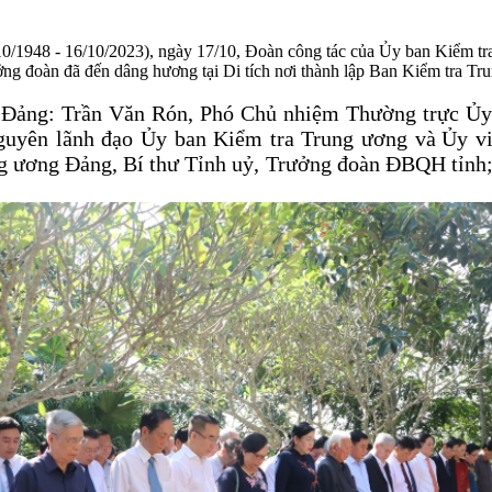
/1948 - 16/10/2023), ngày 17/10, Đoàn công tác của Ủy ban Kiểm tra
đoàn đã đến dâng hương tại Di tích nơi thành lập Ban Kiểm tra Trun
 Đảng:
Trần Văn Rón, Phó Chủ nhiệm Thường trực Ủy 
guyên lãnh đạo
Ủy ban Kiểm tra
Trung ương
và
Ủy v
g ương Đảng, Bí thư Tỉnh uỷ, Trưởng
đoàn ĐBQH
tỉnh