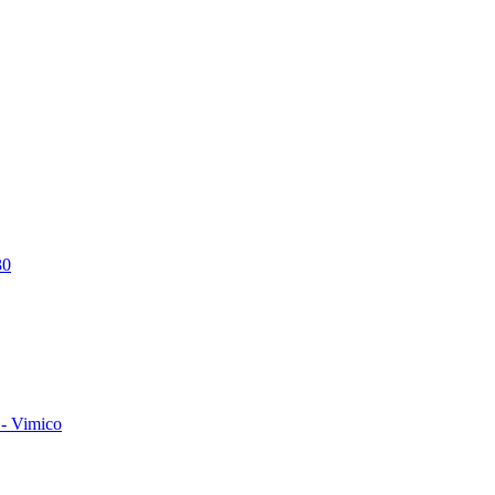
30
- Vimico