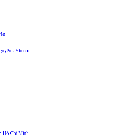
yên
n
guyên - Vimico
ch Hồ Chí Minh