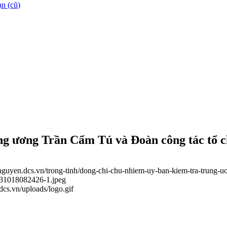
n (cũ)
g ương Trần Cẩm Tú và Đoàn công tác tổ c
ainguyen.dcs.vn/trong-tinh/dong-chi-chu-nhiem-uy-ban-kiem-tra-trung-u
231018082426-1.jpeg
.dcs.vn/uploads/logo.gif