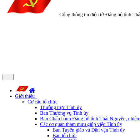
Cổng thông tin điện tử Đảng bộ tỉnh Th
Giới thiệu
Cơ cấu tổ chức
Thường trực Tỉnh ủy
Ban Thường vụ Tỉnh ủy
Ban Chấp hành Đảng bộ tỉnh Thái Nguyên, nhiệm
Các cơ quan tham mưu giúp việc Tỉnh ủy
Ban Tuyên giáo và Dân vận Tỉnh ủy
Ban tổ chức