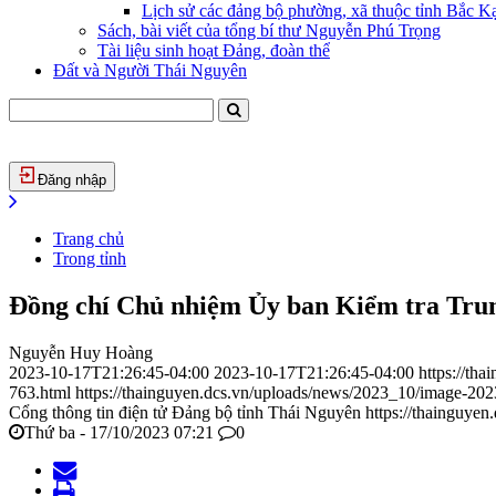
Lịch sử các đảng bộ phường, xã thuộc tỉnh Bắc Kạ
Sách, bài viết của tổng bí thư Nguyễn Phú Trọng
Tài liệu sinh hoạt Đảng, đoàn thể
Đất và Người Thái Nguyên
Đăng nhập
Trang chủ
Trong tỉnh
Đồng chí Chủ nhiệm Ủy ban Kiểm tra Trun
Nguyễn Huy Hoàng
2023-10-17T21:26:45-04:00
2023-10-17T21:26:45-04:00
https://th
763.html
https://thainguyen.dcs.vn/uploads/news/2023_10/image-20
Cổng thông tin điện tử Đảng bộ tỉnh Thái Nguyên
https://thainguyen
Thứ ba - 17/10/2023 07:21
0