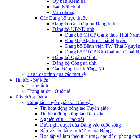
Ủy ban Kiểm tra
Ban Nội chính
Văn phòng
Các Đảng bộ trực thuộc
Đảng bộ các cơ quan Đảng tỉnh
Đảng bộ UBND tỉnh
Đảng bộ CTCP Gang thép Thái Ngu
Đảng bộ Đại học Thái Nguyên
Đảng bộ Bệnh viện TW Thái Nguyê
Đảng bộ CTCP Kim loại màu Thái N
Đảng bộ Quân sự tỉnh
Đảng bộ Công an tỉnh
Các Đảng bộ Phường, Xã
Lãnh đạo tỉnh qua các thời kỳ
Tin tức - Sự kiện
Trong tỉnh
Trong nước - Quốc tế
Xây dựng Đảng
Công tác Tuyên giáo và Dân vận
Tin hoạt động công tác Tuyên giáo
Tin hoạt động công tác Dân vận
Nghiên cứu - Trao đổi
Đưa nghị quyết của Đảng vào cuộc sống
Bảo vệ nền tảng tư tưởng của Đảng
Học tập và làm theo tư tưởng, đạo đức, phong cá