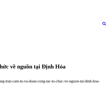
hức về nguồn tại Định Hóa
ong-tran-cam-tu-va-doan-cong-tac-to-chuc-ve-nguon-tai-dinh-hoa-