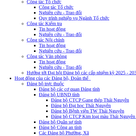
Công tác Tổ chức
Công tác Tổ chức
Nghiên cứu - Trao đổi
Quy trình nghiệp vụ Ngành Tổ chức
Công tác Kiểm tra
Tin hoạt động
Nghiên cứu - Trao đổi
Công tác Nội chính
Tin hoạt động
Nghiên cứu - Trao đổi
Công tác Văn phòng
Tin hoạt động
Nghiên cứu - Trao đổi
Hướng tới Đại hội Đảng bộ các cấp nhiệm kỳ 2025 - 20
Hoạt động của các Đảng bộ, Đoàn thể
Đảng bộ trực thuộc
Đảng bộ các cơ quan Đảng tỉnh
Đảng bộ UBND tỉnh
Đảng bộ CTCP Gang thép Thái Nguyên
Đảng bộ Đại học Thái Nguyên
Đảng bộ Bệnh viện TW Thái Nguyên
Đảng bộ CTCP Kim loại màu Thái Nguyên 
Đảng bộ Quân sự tỉnh
Đảng bộ Công an tỉnh
Các Đảng bộ Phường, Xã