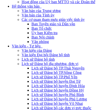
Hoạt động của Uỷ ban MTTQ và các Đoàn thể
Hệ thống văn bản
Văn bản của Trung ương
Văn bản của Tỉnh ủy
Các cơ quan tham mưu giúp việc tỉnh ủy
Ban Tuyên giáo và Dân vận
Ban Tổ chức
Ủy ban Kiểm tra
Ban Nội chính
Văn phòng
Văn kiện - Tư liệu
Văn kiện của Đảng
Văn kiện Đại hội Đảng bộ tỉnh
Lịch sử Đảng bộ tỉnh
Lịch sử Đảng bộ địa phương, đơn vị
Lịch sử Đảng bộ TP.Thái Nguyên
Lịch sử Đảng bộ TP.Sông Công
Lịch sử Đảng bộ TP.Phổ Yên
Lịch sử Đảng bộ huyện Đại Từ
Lịch sử Đảng bộ huyện Định Hóa
Lịch sử Đảng bộ huyện Đồng Hỷ
Lịch sử Đảng bộ huyện Phú Bình
Lịch sử Đảng bộ huyện Phú Lương
Lịch sử Đảng bộ huyện Võ Nhai
Lịch sử Đảng bộ các đơn vị trực thuộc