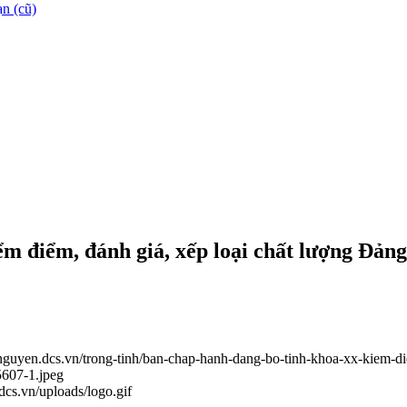
n (cũ)
m điểm, đánh giá, xếp loại chất lượng Đản
ainguyen.dcs.vn/trong-tinh/ban-chap-hanh-dang-bo-tinh-khoa-xx-kiem-
5607-1.jpeg
.dcs.vn/uploads/logo.gif