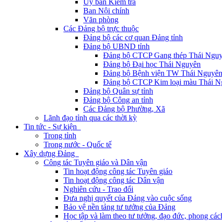
Ủy ban Kiểm tra
Ban Nội chính
Văn phòng
Các Đảng bộ trực thuộc
Đảng bộ các cơ quan Đảng tỉnh
Đảng bộ UBND tỉnh
Đảng bộ CTCP Gang thép Thái Ngu
Đảng bộ Đại học Thái Nguyên
Đảng bộ Bệnh viện TW Thái Nguyê
Đảng bộ CTCP Kim loại màu Thái N
Đảng bộ Quân sự tỉnh
Đảng bộ Công an tỉnh
Các Đảng bộ Phường, Xã
Lãnh đạo tỉnh qua các thời kỳ
Tin tức - Sự kiện
Trong tỉnh
Trong nước - Quốc tế
Xây dựng Đảng
Công tác Tuyên giáo và Dân vận
Tin hoạt động công tác Tuyên giáo
Tin hoạt động công tác Dân vận
Nghiên cứu - Trao đổi
Đưa nghị quyết của Đảng vào cuộc sống
Bảo vệ nền tảng tư tưởng của Đảng
Học tập và làm theo tư tưởng, đạo đức, phong cá