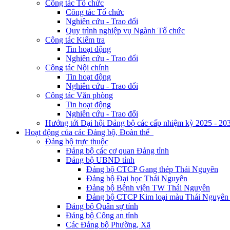
Công tác Tổ chức
Công tác Tổ chức
Nghiên cứu - Trao đổi
Quy trình nghiệp vụ Ngành Tổ chức
Công tác Kiểm tra
Tin hoạt động
Nghiên cứu - Trao đổi
Công tác Nội chính
Tin hoạt động
Nghiên cứu - Trao đổi
Công tác Văn phòng
Tin hoạt động
Nghiên cứu - Trao đổi
Hướng tới Đại hội Đảng bộ các cấp nhiệm kỳ 2025 - 20
Hoạt động của các Đảng bộ, Đoàn thể
Đảng bộ trực thuộc
Đảng bộ các cơ quan Đảng tỉnh
Đảng bộ UBND tỉnh
Đảng bộ CTCP Gang thép Thái Nguyên
Đảng bộ Đại học Thái Nguyên
Đảng bộ Bệnh viện TW Thái Nguyên
Đảng bộ CTCP Kim loại màu Thái Nguyên 
Đảng bộ Quân sự tỉnh
Đảng bộ Công an tỉnh
Các Đảng bộ Phường, Xã