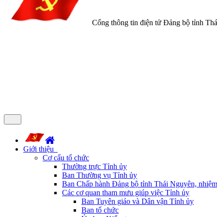
Cổng thông tin điện tử Đảng bộ tỉnh Th
Giới thiệu
Cơ cấu tổ chức
Thường trực Tỉnh ủy
Ban Thường vụ Tỉnh ủy
Ban Chấp hành Đảng bộ tỉnh Thái Nguyên, nhiệm
Các cơ quan tham mưu giúp việc Tỉnh ủy
Ban Tuyên giáo và Dân vận Tỉnh ủy
Ban tổ chức