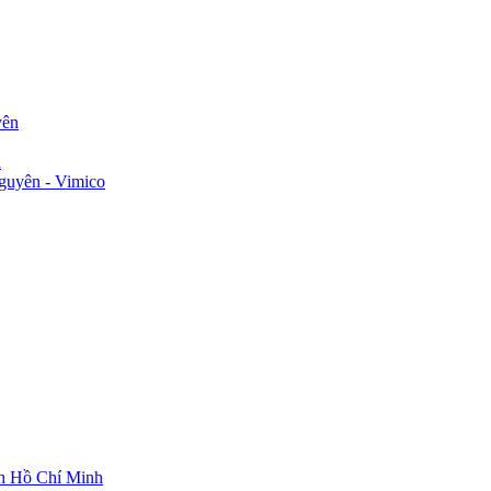
yên
n
guyên - Vimico
ch Hồ Chí Minh