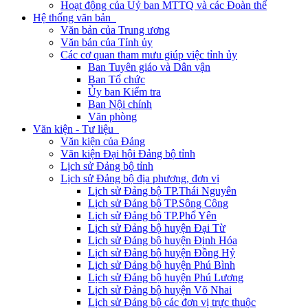
Hoạt động của Uỷ ban MTTQ và các Đoàn thể
Hệ thống văn bản
Văn bản của Trung ương
Văn bản của Tỉnh ủy
Các cơ quan tham mưu giúp việc tỉnh ủy
Ban Tuyên giáo và Dân vận
Ban Tổ chức
Ủy ban Kiểm tra
Ban Nội chính
Văn phòng
Văn kiện - Tư liệu
Văn kiện của Đảng
Văn kiện Đại hội Đảng bộ tỉnh
Lịch sử Đảng bộ tỉnh
Lịch sử Đảng bộ địa phương, đơn vị
Lịch sử Đảng bộ TP.Thái Nguyên
Lịch sử Đảng bộ TP.Sông Công
Lịch sử Đảng bộ TP.Phổ Yên
Lịch sử Đảng bộ huyện Đại Từ
Lịch sử Đảng bộ huyện Định Hóa
Lịch sử Đảng bộ huyện Đồng Hỷ
Lịch sử Đảng bộ huyện Phú Bình
Lịch sử Đảng bộ huyện Phú Lương
Lịch sử Đảng bộ huyện Võ Nhai
Lịch sử Đảng bộ các đơn vị trực thuộc