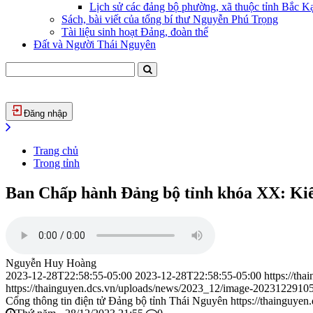
Lịch sử các đảng bộ phường, xã thuộc tỉnh Bắc Kạ
Sách, bài viết của tổng bí thư Nguyễn Phú Trọng
Tài liệu sinh hoạt Đảng, đoàn thể
Đất và Người Thái Nguyên
Đăng nhập
Trang chủ
Trong tỉnh
Ban Chấp hành Đảng bộ tỉnh khóa XX: Kiể
Nguyễn Huy Hoàng
2023-12-28T22:58:55-05:00
2023-12-28T22:58:55-05:00
https://th
https://thainguyen.dcs.vn/uploads/news/2023_12/image-2023122910
Cổng thông tin điện tử Đảng bộ tỉnh Thái Nguyên
https://thainguyen