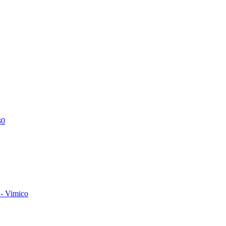
30
- Vimico