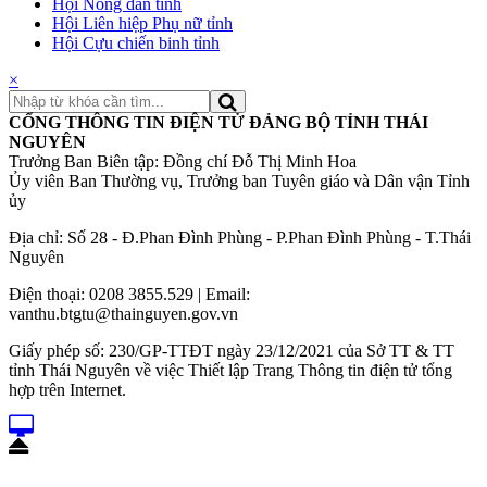
Hội Nông dân tỉnh
Hội Liên hiệp Phụ nữ tỉnh
Hội Cựu chiến binh tỉnh
×
CỔNG THÔNG TIN ĐIỆN TỬ ĐẢNG BỘ TỈNH THÁI
NGUYÊN
Trưởng Ban Biên tập: Đồng chí Đỗ Thị Minh Hoa
Ủy viên Ban Thường vụ, Trưởng ban Tuyên giáo và Dân vận Tỉnh
ủy
Địa chỉ: Số 28 - Đ.Phan Đình Phùng - P.Phan Đình Phùng - T.Thái
Nguyên
Điện thoại: 0208 3855.529 | Email:
vanthu.btgtu@thainguyen.gov.vn
Giấy phép số: 230/GP-TTĐT ngày 23/12/2021 của Sở TT & TT
tỉnh Thái Nguyên về việc Thiết lập Trang Thông tin điện tử tổng
hợp trên Internet.