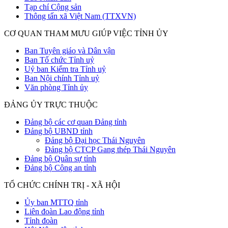
Tạp chí Cộng sản
Thông tấn xã Việt Nam (TTXVN)
CƠ QUAN THAM MƯU GIÚP VIỆC TỈNH ỦY
Ban Tuyên giáo và Dân vận
Ban Tổ chức Tỉnh uỷ
Uỷ ban Kiểm tra Tỉnh uỷ
Ban Nội chính Tỉnh uỷ
Văn phòng Tỉnh ủy
ĐẢNG ỦY TRỰC THUỘC
Đảng bộ các cơ quan Đảng tỉnh
Đảng bộ UBND tỉnh
Đảng bộ Đại học Thái Nguyên
Đảng bộ CTCP Gang thép Thái Nguyên
Đảng bộ Quân sự tỉnh
Đảng bộ Công an tỉnh
TỔ CHỨC CHÍNH TRỊ - XÃ HỘI
Ủy ban MTTQ tỉnh
Liên đoàn Lao động tỉnh
Tỉnh đoàn