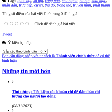
Tags:
quốc hội
,
xã hội
,
cộng hòa
,
chủ nghĩa
,
hà nội
,
khai mạc
,
nhân dân
,
trực tiếp
,
cử tri
,
thủ đô
,
trọng thể
,
truyền hình
,
phát thanh
Tổng số điểm của bài viết là: 0 trong 0 đánh giá
Click để đánh giá bài viết
Tweet
Ý kiến bạn đọc
Bạn cần đăng nhập với tư cách là
Thành viên chính thức
để có thể
bình luận
Những tin mới hơn
Thủ tướng: Tiết kiệm các khoản chi để đảm bảo chi
lương cho người lao động
(08/11/2023)