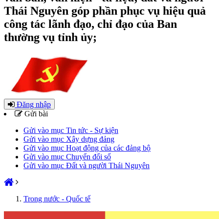
Thái Nguyên góp phần phục vụ hiệu quả
công tác lãnh đạo, chỉ đạo của Ban
thường vụ tỉnh ủy;
Đăng nhập
Gửi bài
Gửi vào mục Tin tức - Sự kiện
Gửi vào mục Xây dựng đảng
Gửi vào mục Hoạt động của các đảng bộ
Gửi vào mục Chuyển đổi số
Gửi vào mục Đất và người Thái Nguyên
Trong nước - Quốc tế