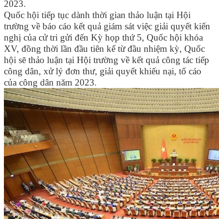
2023.
Quốc hội tiếp tục dành thời gian thảo luận tại Hội
trường về báo cáo kết quả giám sát việc giải quyết kiến
nghị của cử tri gửi đến Kỳ họp thứ 5, Quốc hội khóa
XV, đồng thời lần đầu tiên kể từ đầu nhiệm kỳ, Quốc
hội sẽ thảo luận tại Hội trường về kết quả công tác tiếp
công dân, xử lý đơn thư, giải quyết khiếu nại, tố cáo
của công dân năm 2023.