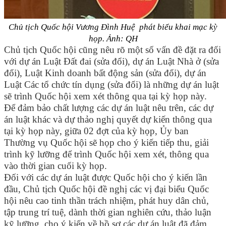
Chủ tịch Quốc hội Vương Đình Huệ phát biểu khai mạc kỳ
họp. Ảnh: QH
Chủ tịch Quốc hội cũng nêu rõ một số vấn đề đặt ra đối
với dự án Luật Đất đai (sửa đổi), dự án Luật Nhà ở (sửa
đổi), Luật Kinh doanh bất động sản (sửa đổi), dự án
Luật Các tổ chức tín dụng (sửa đổi) là những dự án luật
sẽ trình Quốc hội xem xét thông qua tại kỳ họp này.
Để đảm bảo chất lượng các dự án luật nêu trên, các dự
án luật khác và dự thảo nghị quyết dự kiến thông qua
tại kỳ họp này, giữa 02 đợt của kỳ họp, Ủy ban
Thường vụ Quốc hội sẽ họp cho ý kiến tiếp thu, giải
trình kỹ lưỡng để trình Quốc hội xem xét, thông qua
vào thời gian cuối kỳ họp.
Đối với các dự án luật được Quốc hội cho ý kiến lần
đầu, Chủ tịch Quốc hội đề nghị các vị đại biểu Quốc
hội nêu cao tinh thần trách nhiệm, phát huy dân chủ,
tập trung trí tuệ, dành thời gian nghiên cứu, thảo luận
kỹ lưỡng, cho ý kiến về hồ sơ các dự án luật đã đảm