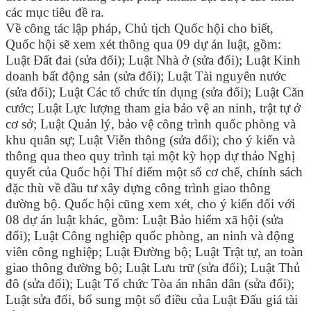
các mục tiêu đề ra.
Về công tác lập pháp, Chủ tịch Quốc hội cho biết,
Quốc hội sẽ xem xét thông qua 09 dự án luật, gồm:
Luật Đất đai (sửa đổi); Luật Nhà ở (sửa đổi); Luật Kinh
doanh bất động sản (sửa đổi); Luật Tài nguyên nước
(sửa đổi); Luật Các tổ chức tín dụng (sửa đổi); Luật Căn
cước; Luật Lực lượng tham gia bảo vệ an ninh, trật tự ở
cơ sở; Luật Quản lý, bảo vệ công trình quốc phòng và
khu quân sự; Luật Viễn thông (sửa đổi); cho ý kiến và
thông qua theo quy trình tại một kỳ họp dự thảo Nghị
quyết của Quốc hội Thí điểm một số cơ chế, chính sách
đặc thù về đầu tư xây dựng công trình giao thông
đường bộ. Quốc hội cũng xem xét, cho ý kiến đối với
08 dự án luật khác, gồm: Luật Bảo hiểm xã hội (sửa
đổi); Luật Công nghiệp quốc phòng, an ninh và động
viên công nghiệp; Luật Đường bộ; Luật Trật tự, an toàn
giao thông đường bộ; Luật Lưu trữ (sửa đổi); Luật Thủ
đô (sửa đổi); Luật Tổ chức Tòa án nhân dân (sửa đổi);
Luật sửa đổi, bổ sung một số điều của Luật Đấu giá tài