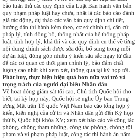
bảo tuân thủ các quy định của Luật Ban hành văn bản
quy phạm pháp luật hay chưa, nhất là các báo cáo đánh
giá tác động, dự thảo các văn bản quy định chi tiết,
hướng dẫn thi hành kèm theo, cơ sở chính trị, căn cứ
pháp lý, tính đồng bộ, thống nhất của hệ thống pháp
luật, tính hợp lý, khả thi và các quy định cụ thể về từng
nội dung chính sách được sửa đổi, bổ sung trong mỗi
dự án luật, đóng góp nhiều ý kiến sâu sắc ngay từ đầu
để các cơ quan có thời gian chỉnh lý, bảo đảm chất
lượng cao nhất khi xem xét, thông qua tại kỳ họp tới.
Phát huy, thực hiện hiệu quả hơn nữa vai trò và
trọng trách của người đại biểu Nhân dân
Về hoạt động giám sát tối cao, Chủ tịch Quốc hội cho
biết, tại kỳ họp này, Quốc hội sẽ nghe Ủy ban Trung
ương Mặt trận Tổ quốc Việt Nam báo cáo tổng hợp ý
kiến, kiến nghị của cử tri và Nhân dân gửi đến Kỳ họp
thứ 6, Quốc hội khóa XV; xem xét báo cáo về công tác
phòng, chống tham nhũng, công tác phòng, chống tội
phạm và vi phạm pháp luật, công tác thi hành án năm