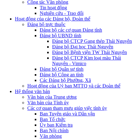
Công tác Văn phòng
Tin hoạt động
Nghiên cứu - Trao đổi
Hoạt động của các Đảng bộ, Đoàn thể
Đảng bộ trực thuộc
Đảng bộ các cơ quan Đảng tỉnh
Đảng bộ UBND tỉnh
Đảng bộ CTCP Gang thép Thái Nguyên
Đảng bộ Đại học Thái Nguyên
Đảng bộ Bệnh viện TW Thái Nguyên
Đảng bộ CTCP Kim loại màu Thái
Nguyên - Vimico
Đảng bộ Quân sự tỉnh
Đảng bộ Công an tỉnh
Các Đảng bộ Phường, Xã
Hoạt động của Uỷ ban MTTQ và các Đoàn thể
Hệ thống văn bản
Văn bản của Trung ương
Văn bản của Tỉnh ủy
Các cơ quan tham mưu giúp việc tỉnh ủy
Ban Tuyên giáo và Dân vận
Ban Tổ chức
Ủy ban Kiểm tra
Ban Nội chính
Văn phòng