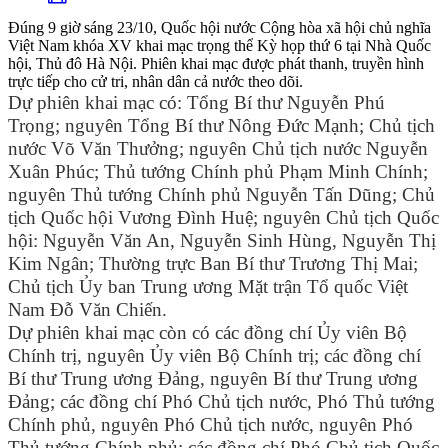
Đúng 9 giờ sáng 23/10, Quốc hội nước Cộng hòa xã hội chủ nghĩa
Việt Nam khóa XV khai mạc trọng thể Kỳ họp thứ 6 tại Nhà Quốc
hội, Thủ đô Hà Nội. Phiên khai mạc được phát thanh, truyền hình
trực tiếp cho cử tri, nhân dân cả nước theo dõi.
Dự phiên khai mạc có: Tổng Bí thư Nguyễn Phú
Trọng; nguyên Tổng Bí thư Nông Đức Mạnh; Chủ tịch
nước Võ Văn Thưởng; nguyên Chủ tịch nước Nguyễn
Xuân Phúc; Thủ tướng Chính phủ Phạm Minh Chính;
nguyên Thủ tướng Chính phủ Nguyễn Tấn Dũng; Chủ
tịch Quốc hội Vương Đình Huệ; nguyên Chủ tịch Quốc
hội: Nguyễn Văn An, Nguyễn Sinh Hùng, Nguyễn Thị
Kim Ngân; Thường trực Ban Bí thư Trương Thị Mai;
Chủ tịch Ủy ban Trung ương Mặt trận Tổ quốc Việt
Nam Đỗ Văn Chiến.
Dự phiên khai mạc còn có các đồng chí Ủy viên Bộ
Chính trị, nguyên Ủy viên Bộ Chính trị; các đồng chí
Bí thư Trung ương Đảng, nguyên Bí thư Trung ương
Đảng; các đồng chí Phó Chủ tịch nước, Phó Thủ tướng
Chính phủ, nguyên Phó Chủ tịch nước, nguyên Phó
Thủ tướng Chính phủ; các đồng chí Phó Chủ tịch Quốc