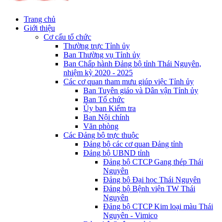
Trang chủ
Giới thiệu
Cơ cấu tổ chức
Thường trực Tỉnh ủy
Ban Thường vụ Tỉnh ủy
Ban Chấp hành Đảng bộ tỉnh Thái Nguyên,
nhiệm kỳ 2020 - 2025
Các cơ quan tham mưu giúp việc Tỉnh ủy
Ban Tuyên giáo và Dân vận Tỉnh ủy
Ban Tổ chức
Ủy ban Kiểm tra
Ban Nội chính
Văn phòng
Các Đảng bộ trực thuộc
Đảng bộ các cơ quan Đảng tỉnh
Đảng bộ UBND tỉnh
Đảng bộ CTCP Gang thép Thái
Nguyên
Đảng bộ Đại học Thái Nguyên
Đảng bộ Bệnh viện TW Thái
Nguyên
Đảng bộ CTCP Kim loại màu Thái
Nguyên - Vimico