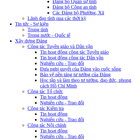
Đảng bộ Quân sự tỉnh
Đảng bộ Công an tỉnh
Các Đảng bộ Phường, Xã
Lãnh đạo tỉnh qua các thời kỳ
Tin tức - Sự kiện
Trong tỉnh
Trong nước - Quốc tế
Xây dựng Đảng
Công tác Tuyên giáo và Dân vận
Tin hoạt động công tác Tuyên giáo
Tin hoạt động công tác Dân vận
Nghiên cứu - Trao đổi
Đưa nghị quyết của Đảng vào cuộc sống
Bảo vệ nền tảng tư tưởng của Đảng
Học tập và làm theo tư tưởng, đạo đức, phong
cách Hồ Chí Minh
Công tác Tổ chức
Tin hoạt động
Nghiên cứu - Trao đổi
Công tác Kiểm tra
Tin hoạt động
Nghiên cứu - Trao đổi
Công tác Nội chính
Tin hoạt động
Nghiên cứu - Trao đổi