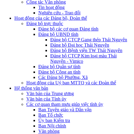
Công tác Văn phòng
Tin hoạt động
Nghiên cứu - Trao đổi
Hoạt động của các Đảng bộ, Đoàn thể
Đảng bộ trực thuộc
Đảng bộ các cơ quan Đảng tỉnh
Đảng bộ UBND tỉnh
Đảng bộ CTCP Gang thép Thái Nguyên
Đảng bộ Đại học Thái Nguyên
Đảng bộ Bệnh viện TW Thái Nguyên
Đảng bộ CTCP Kim loại màu Thái
Nguyên - Vimico
Đảng bộ Quân sự tỉnh
Đảng bộ Công an tỉnh
Các Đảng bộ Phường, Xã
Hoạt động của Uỷ ban MTTQ và các Đoàn thể
Hệ thống văn bản
Văn bản của Trung ương
Văn bản của Tỉnh ủy
Các cơ quan tham mưu giúp việc tỉnh ủy
Ban Tuyên giáo và Dân vận
Ban Tổ chức
Ủy ban Kiểm tra
Ban Nội chính
Văn phòng