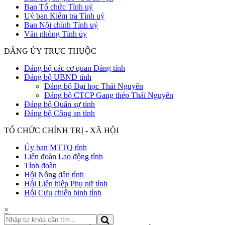
Ban Tổ chức Tỉnh uỷ
Uỷ ban Kiểm tra Tỉnh uỷ
Ban Nội chính Tỉnh uỷ
Văn phòng Tỉnh ủy
ĐẢNG ỦY TRỰC THUỘC
Đảng bộ các cơ quan Đảng tỉnh
Đảng bộ UBND tỉnh
Đảng bộ Đại học Thái Nguyên
Đảng bộ CTCP Gang thép Thái Nguyên
Đảng bộ Quân sự tỉnh
Đảng bộ Công an tỉnh
TỔ CHỨC CHÍNH TRỊ - XÃ HỘI
Ủy ban MTTQ tỉnh
Liên đoàn Lao động tỉnh
Tỉnh đoàn
Hội Nông dân tỉnh
Hội Liên hiệp Phụ nữ tỉnh
Hội Cựu chiến binh tỉnh
×