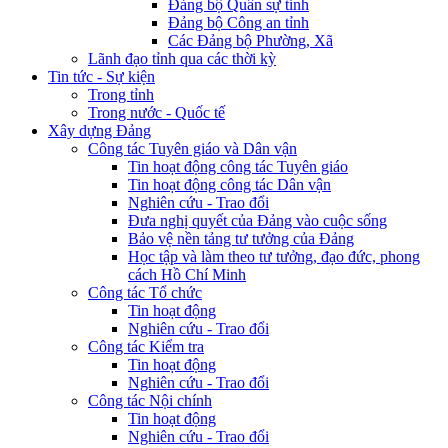
Đảng bộ Quân sự tỉnh
Đảng bộ Công an tỉnh
Các Đảng bộ Phường, Xã
Lãnh đạo tỉnh qua các thời kỳ
Tin tức - Sự kiện
Trong tỉnh
Trong nước - Quốc tế
Xây dựng Đảng
Công tác Tuyên giáo và Dân vận
Tin hoạt động công tác Tuyên giáo
Tin hoạt động công tác Dân vận
Nghiên cứu - Trao đổi
Đưa nghị quyết của Đảng vào cuộc sống
Bảo vệ nền tảng tư tưởng của Đảng
Học tập và làm theo tư tưởng, đạo đức, phong
cách Hồ Chí Minh
Công tác Tổ chức
Tin hoạt động
Nghiên cứu - Trao đổi
Công tác Kiểm tra
Tin hoạt động
Nghiên cứu - Trao đổi
Công tác Nội chính
Tin hoạt động
Nghiên cứu - Trao đổi