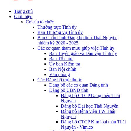
Trang chủ
Giới thiệu
Cơ cấu tổ chức
Thường trực Tỉnh ủy
Ban Thường vụ Tỉnh ủy
Ban Chấp hành Đảng bộ tỉnh Thái Nguyên,
nhiệm kỳ 2020 - 2025
Các cơ quan tham mưu giúp việc Tỉnh ủy
Ban Tuyên giáo và Dân vận Tỉnh ủy
Ban Tổ chức
Ủy ban Kiểm tra
Ban Nội chính
Văn phòng
Các Đảng bộ trực thuộc
Đảng bộ các cơ quan Đảng tỉnh
Đảng bộ UBND tỉnh
Đảng bộ CTCP Gang thép Thái
Nguyên
Đảng bộ Đại học Thái Nguyên
Đảng bộ Bệnh viện TW Thái
Nguyên
Đảng bộ CTCP Kim loại màu Thái
Nguyên - Vimico