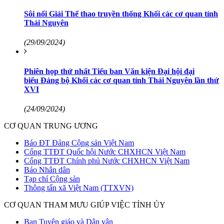
Sôi nổi Giải Thể thao truyền thống Khối các cơ quan tỉnh
Thái Nguyên
(29/09/2024)
Phiên họp thứ nhất Tiểu ban Văn kiện Đại hội đại
biểu Đảng bộ Khối các cơ quan tỉnh Thái Nguyên lần thứ
XVI
(24/09/2024)
CƠ QUAN TRUNG ƯƠNG
Báo ĐT Đảng Cộng sản Việt Nam
Cổng TTĐT Quốc hội Nước CHXHCN Việt Nam
Cổng TTĐT Chính phủ Nước CHXHCN Việt Nam
Báo Nhân dân
Tạp chí Cộng sản
Thông tấn xã Việt Nam (TTXVN)
CƠ QUAN THAM MƯU GIÚP VIỆC TỈNH ỦY
Ban Tuyên giáo và Dân vận