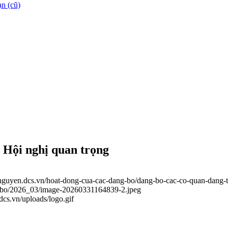
n (cũ)
 Hội nghị quan trọng
ainguyen.dcs.vn/hoat-dong-cua-cac-dang-bo/dang-bo-cac-co-quan-dang-t
ng-bo/2026_03/image-20260331164839-2.jpeg
.dcs.vn/uploads/logo.gif