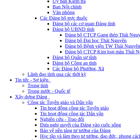
Ủy ban Kiểm tra
Ban Nội chính
Văn phòng
Các Đảng bộ trực thuộc
Đảng bộ các cơ quan Đảng tỉnh
Đảng bộ UBND tỉnh
Đảng bộ CTCP Gang thép Thái Ngu
Đảng bộ Đại học Thái Nguyên
Đảng bộ Bệnh viện TW Thái Nguyê
Đảng bộ CTCP Kim loại màu Thái N
Đảng bộ Quân sự tỉnh
Đảng bộ Công an tỉnh
Các Đảng bộ Phường, Xã
Lãnh đạo tỉnh qua các thời kỳ
Tin tức - Sự kiện
Trong tỉnh
Trong nước - Quốc tế
Xây dựng Đảng
Công tác Tuyên giáo và Dân vận
Tin hoạt động công tác Tuyên giáo
Tin hoạt động công tác Dân vận
Nghiên cứu - Trao đổi
Đưa nghị quyết của Đảng vào cuộc sống
Bảo vệ nền tảng tư tưởng của Đảng
Học tập và làm theo tư tưởng, đạo đức, phong cá