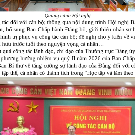
Quang cảnh Hội nghị
g tác đối với cán bộ; thông qua nội dung trình Hội nghị
oàn, bổ sung Ban Chấp hành Đảng bộ, giới thiệu nhân 
chính trị phục vụ công tác cán bộ; đề nghị cho ý kiến về 
hỉ hưu trước tuổi theo nguyện vọng cá nhân…
kết quả công tác lãnh đạo, chỉ đạo của Thường trực Đảng
 I, phương hướng nhiệm vụ quý II năm 2026 của Ban Ch
an Bí thư về tăng cường sự lãnh đạo của Đảng đối với c
 tập thể, cá nhân có thành tích trong “Học tập và làm th