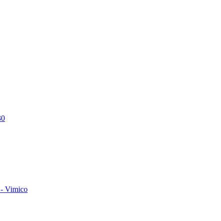
30
- Vimico