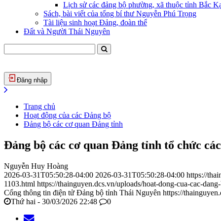
Lịch sử các đảng bộ phường, xã thuộc tỉnh Bắc Kạ
Sách, bài viết của tổng bí thư Nguyễn Phú Trọng
Tài liệu sinh hoạt Đảng, đoàn thể
Đất và Người Thái Nguyên
Đăng nhập
Trang chủ
Hoạt động của các Đảng bộ
Đảng bộ các cơ quan Đảng tỉnh
Đảng bộ các cơ quan Đảng tỉnh tổ chức các
Nguyễn Huy Hoàng
2026-03-31T05:50:28-04:00
2026-03-31T05:50:28-04:00
https://th
1103.html
https://thainguyen.dcs.vn/uploads/hoat-dong-cua-cac-da
Cổng thông tin điện tử Đảng bộ tỉnh Thái Nguyên
https://thainguyen
Thứ hai - 30/03/2026 22:48
0