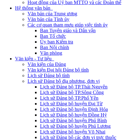
Hoạt động của Uỷ ban MTTQ và các Đoàn thể
Hệ thống văn bản
Văn bản của Trung ương
Văn bản của Tỉnh ủy
Các cơ quan tham mưu giúp việc tỉnh ủy
Ban Tuyên giáo và Dân vận
Ban Tổ chức
Ủy ban Kiểm tra
Ban Nội chính
Văn phòng
Văn kiện - Tư liệu
Văn kiện của Đảng
Văn kiện Đại hội Đảng bộ tỉnh
Lịch sử Đảng bộ tỉnh
Lịch sử Đảng bộ địa phương, đơn vị
Lịch sử Đảng bộ TP.Thái Nguyên
Lịch sử Đảng bộ TP.Sông Công
Lịch sử Đảng bộ TP.Phổ Yên
Lịch sử Đảng bộ huyện Đại Từ
Lịch sử Đảng bộ huyện Định Hóa
Lịch sử Đảng bộ huyện Đồng Hỷ
Lịch sử Đảng bộ huyện Phú Bình
Lịch sử Đảng bộ huyện Phú Lương
Lịch sử Đảng bộ huyện Võ Nhai
Lịch sử Đảng bộ các đơn vị trực thuộc