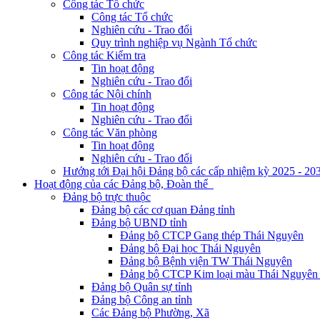
Công tác Tổ chức
Công tác Tổ chức
Nghiên cứu - Trao đổi
Quy trình nghiệp vụ Ngành Tổ chức
Công tác Kiểm tra
Tin hoạt động
Nghiên cứu - Trao đổi
Công tác Nội chính
Tin hoạt động
Nghiên cứu - Trao đổi
Công tác Văn phòng
Tin hoạt động
Nghiên cứu - Trao đổi
Hướng tới Đại hội Đảng bộ các cấp nhiệm kỳ 2025 - 20
Hoạt động của các Đảng bộ, Đoàn thể
Đảng bộ trực thuộc
Đảng bộ các cơ quan Đảng tỉnh
Đảng bộ UBND tỉnh
Đảng bộ CTCP Gang thép Thái Nguyên
Đảng bộ Đại học Thái Nguyên
Đảng bộ Bệnh viện TW Thái Nguyên
Đảng bộ CTCP Kim loại màu Thái Nguyên 
Đảng bộ Quân sự tỉnh
Đảng bộ Công an tỉnh
Các Đảng bộ Phường, Xã