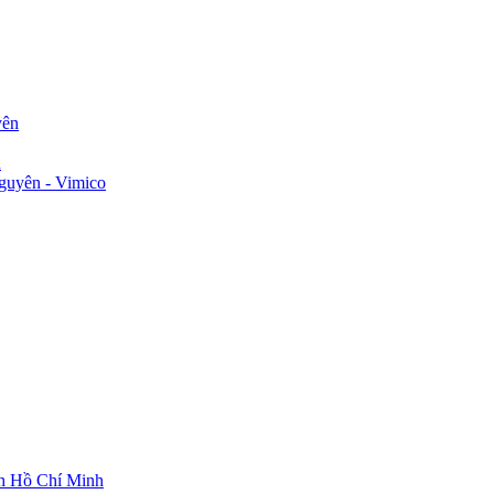
yên
n
guyên - Vimico
ch Hồ Chí Minh