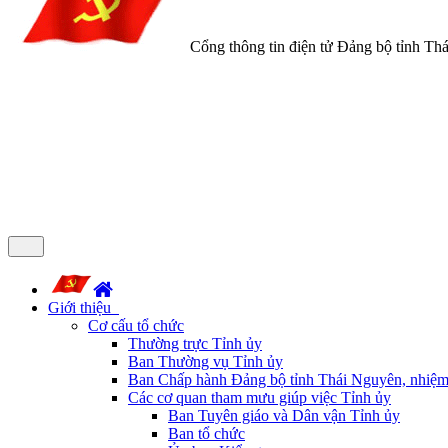
Cổng thông tin điện tử Đảng bộ tỉnh Th
Giới thiệu
Cơ cấu tổ chức
Thường trực Tỉnh ủy
Ban Thường vụ Tỉnh ủy
Ban Chấp hành Đảng bộ tỉnh Thái Nguyên, nhiệm
Các cơ quan tham mưu giúp việc Tỉnh ủy
Ban Tuyên giáo và Dân vận Tỉnh ủy
Ban tổ chức