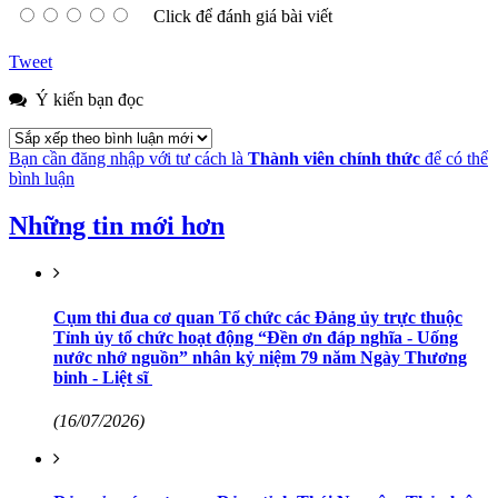
Click để đánh giá bài viết
Tweet
Ý kiến bạn đọc
Bạn cần đăng nhập với tư cách là
Thành viên chính thức
để có thể
bình luận
Những tin mới hơn
Cụm thi đua cơ quan Tổ chức các Đảng ủy trực thuộc
Tỉnh ủy tổ chức hoạt động “Đền ơn đáp nghĩa - Uống
nước nhớ nguồn” nhân kỷ niệm 79 năm Ngày Thương
binh - Liệt sĩ
(16/07/2026)