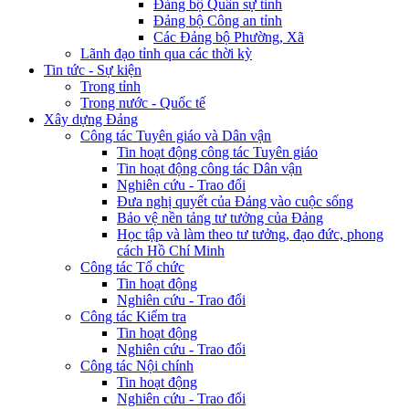
Đảng bộ Quân sự tỉnh
Đảng bộ Công an tỉnh
Các Đảng bộ Phường, Xã
Lãnh đạo tỉnh qua các thời kỳ
Tin tức - Sự kiện
Trong tỉnh
Trong nước - Quốc tế
Xây dựng Đảng
Công tác Tuyên giáo và Dân vận
Tin hoạt động công tác Tuyên giáo
Tin hoạt động công tác Dân vận
Nghiên cứu - Trao đổi
Đưa nghị quyết của Đảng vào cuộc sống
Bảo vệ nền tảng tư tưởng của Đảng
Học tập và làm theo tư tưởng, đạo đức, phong
cách Hồ Chí Minh
Công tác Tổ chức
Tin hoạt động
Nghiên cứu - Trao đổi
Công tác Kiểm tra
Tin hoạt động
Nghiên cứu - Trao đổi
Công tác Nội chính
Tin hoạt động
Nghiên cứu - Trao đổi