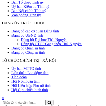
Ban Tổ chức Tỉnh uỷ
Uỷ ban Kiểm tra Tỉnh uỷ
Ban Nội chính Tỉnh uỷ
Văn phòng Tỉnh ủy
ĐẢNG ỦY TRỰC THUỘC
Đảng bộ các cơ quan Đảng tỉnh
Đảng bộ UBND tỉnh
Đảng bộ Đại học Thái Nguyên
Đảng bộ CTCP Gang thép Thái Nguyên
Đảng bộ Quân sự tỉnh
Đảng bộ Công an tỉnh
TỔ CHỨC CHÍNH TRỊ - XÃ HỘI
Ủy ban MTTQ tỉnh
Liên đoàn Lao động tỉnh
Tỉnh đoàn
Hội Nông dân tỉnh
Hội Liên hiệp Phụ nữ tỉnh
Hội Cựu chiến binh tỉnh
×