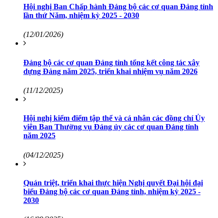
Hội nghị Ban Chấp hành Đảng bộ các cơ quan Đảng tỉnh
lần thứ Năm, nhiệm kỳ 2025 - 2030
(12/01/2026)
Đảng bộ các cơ quan Đảng tỉnh tổng kết công tác xây
dựng Đảng năm 2025, triển khai nhiệm vụ năm 2026
(11/12/2025)
Hội nghị kiểm điểm tập thể và cá nhân các đồng chí Ủy
viên Ban Thường vụ Đảng ủy các cơ quan Đảng tỉnh
năm 2025
(04/12/2025)
Quán triệt, triển khai thực hiện Nghị quyết Đại hội đại
biểu Đảng bộ các cơ quan Đảng tỉnh, nhiệm kỳ 2025 -
2030