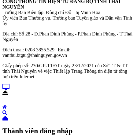
CỔNG THÔNG TIN ĐIỆN TỬ ĐẢNG BỘ TỈNH THÁI
NGUYÊN
Trưởng Ban Biên tập: Đồng chí Đỗ Thị Minh Hoa
Ủy viên Ban Thường vụ, Trưởng ban Tuyên giáo và Dân vận Tỉnh
ủy
Địa chỉ: Số 28 - Đ.Phan Đình Phùng - P.Phan Đình Phùng - T.Thái
Nguyên
Điện thoại: 0208 3855.529 | Email:
vanthu.btgtu@thainguyen.gov.vn
Giấy phép số: 230/GP-TTĐT ngày 23/12/2021 của Sở TT & TT
tỉnh Thái Nguyên về việc Thiết lập Trang Thông tin điện tử tổng
hợp trên Internet.
Thành viên đăng nhập