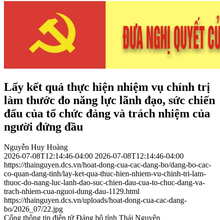
Lấy kết quả thực hiện nhiệm vụ chính trị
làm thước đo năng lực lãnh đạo, sức chiến
đấu của tổ chức đảng và trách nhiệm của
người đứng đầu
Nguyễn Huy Hoàng
2026-07-08T12:14:46-04:00
2026-07-08T12:14:46-04:00
https://thainguyen.dcs.vn/hoat-dong-cua-cac-dang-bo/dang-bo-cac-
co-quan-dang-tinh/lay-ket-qua-thuc-hien-nhiem-vu-chinh-tri-lam-
thuoc-do-nang-luc-lanh-dao-suc-chien-dau-cua-to-chuc-dang-va-
trach-nhiem-cua-nguoi-dung-dau-1129.html
https://thainguyen.dcs.vn/uploads/hoat-dong-cua-cac-dang-
bo/2026_07/22.jpg
Cổng thông tin điện tử Đảng bộ tỉnh Thái Nguyên