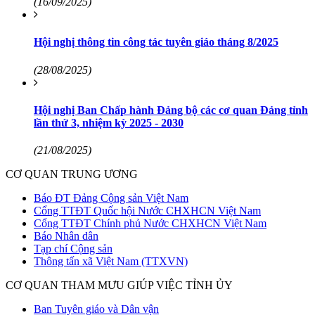
(16/09/2025)
Hội nghị thông tin công tác tuyên giáo tháng 8/2025
(28/08/2025)
Hội nghị Ban Chấp hành Đảng bộ các cơ quan Đảng tỉnh
lần thứ 3, nhiệm kỳ 2025 - 2030
(21/08/2025)
CƠ QUAN TRUNG ƯƠNG
Báo ĐT Đảng Cộng sản Việt Nam
Cổng TTĐT Quốc hội Nước CHXHCN Việt Nam
Cổng TTĐT Chính phủ Nước CHXHCN Việt Nam
Báo Nhân dân
Tạp chí Cộng sản
Thông tấn xã Việt Nam (TTXVN)
CƠ QUAN THAM MƯU GIÚP VIỆC TỈNH ỦY
Ban Tuyên giáo và Dân vận