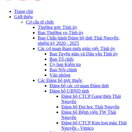
Trang chủ
Giới thiệu
Cơ cấu tổ chức
Thường trực Tỉnh ủy
Ban Thường vụ Tỉnh ủy
Ban Chấp hành Đảng bộ tỉnh Thái Nguyên,
nhiệm kỳ 2020 - 2025
Các cơ quan tham mưu giúp việc Tỉnh ủy
Ban Tuyên giáo và Dân vận Tỉnh ủy
Ban Tổ chức
Ủy ban Kiểm tra
Ban Nội chính
Văn phòng
Các Đảng bộ trực thuộc
Đảng bộ các cơ quan Đảng tỉnh
Đảng bộ UBND tỉnh
Đảng bộ CTCP Gang thép Thái
Nguyên
Đảng bộ Đại học Thái Nguyên
Đảng bộ Bệnh viện TW Thái
Nguyên
Đảng bộ CTCP Kim loại màu Thái
Nguyên - Vimico