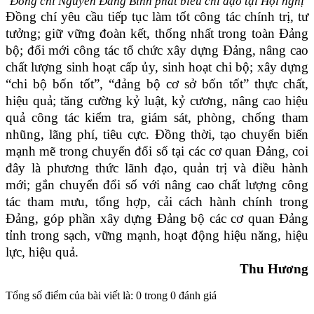
Đồng chí Nguyễn Đăng Bình phát biểu chỉ đạo tại Hội nghị
Đồng chí yêu cầu tiếp tục làm tốt công tác chính trị, tư
tưởng; giữ vững đoàn kết, thống nhất trong toàn Đảng
bộ; đổi mới công tác tổ chức xây dựng Đảng, nâng cao
chất lượng sinh hoạt cấp ủy, sinh hoạt chi bộ; xây dựng
“chi bộ bốn tốt”, “đảng bộ cơ sở bốn tốt” thực chất,
hiệu quả; tăng cường kỷ luật, kỷ cương, nâng cao hiệu
quả công tác kiểm tra, giám sát, phòng, chống tham
nhũng, lãng phí, tiêu cực. Đồng thời, tạo chuyển biến
mạnh mẽ trong chuyển đổi số tại các cơ quan Đảng, coi
đây là phương thức lãnh đạo, quản trị và điều hành
mới; gắn chuyển đổi số với nâng cao chất lượng công
tác tham mưu, tổng hợp, cải cách hành chính trong
Đảng, góp phần xây dựng Đảng bộ các cơ quan Đảng
tỉnh trong sạch, vững mạnh, hoạt động hiệu năng, hiệu
lực, hiệu quả.
Thu Hương
Tổng số điểm của bài viết là: 0 trong 0 đánh giá