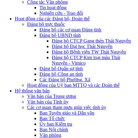
Công tác Văn phòng
Tin hoạt động
Nghiên cứu - Trao đổi
Hoạt động của các Đảng bộ, Đoàn thể
Đảng bộ trực thuộc
Đảng bộ các cơ quan Đảng tỉnh
Đảng bộ UBND tỉnh
Đảng bộ CTCP Gang thép Thái Nguyên
Đảng bộ Đại học Thái Nguyên
Đảng bộ Bệnh viện TW Thái Nguyên
Đảng bộ CTCP Kim loại màu Thái
Nguyên - Vimico
Đảng bộ Quân sự tỉnh
Đảng bộ Công an tỉnh
Các Đảng bộ Phường, Xã
Hoạt động của Uỷ ban MTTQ và các Đoàn thể
Hệ thống văn bản
Văn bản của Trung ương
Văn bản của Tỉnh ủy
Các cơ quan tham mưu giúp việc tỉnh ủy
Ban Tuyên giáo và Dân vận
Ban Tổ chức
Ủy ban Kiểm tra
Ban Nội chính
Văn phòng