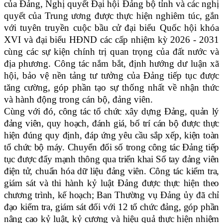
của Đảng, Nghị quyết Đại hội Đảng bộ tỉnh và các nghị
quyết của Trung ương được thực hiện nghiêm túc, gắn
với tuyên truyền cuộc bầu cử đại biểu Quốc hội khóa
XVI và đại biểu HĐND các cấp nhiệm kỳ 2026 - 2031
cùng các sự kiện chính trị quan trọng của đất nước và
địa phương. Công tác nắm bắt, định hướng dư luận xã
hội, bảo vệ nền tảng tư tưởng của Đảng tiếp tục được
tăng cường, góp phần tạo sự thống nhất về nhận thức
và hành động trong cán bộ, đảng viên.
Cùng với đó, công tác tổ chức xây dựng Đảng, quản lý
đảng viên, quy hoạch, đánh giá, bố trí cán bộ được thực
hiện đúng quy định, đáp ứng yêu cầu sắp xếp, kiện toàn
tổ chức bộ máy. Chuyển đổi số trong công tác Đảng tiếp
tục được đẩy mạnh thông qua triển khai Sổ tay đảng viên
điện tử, chuẩn hóa dữ liệu đảng viên. Công tác kiểm tra,
giám sát và thi hành kỷ luật Đảng được thực hiện theo
chương trình, kế hoạch; Ban Thường vụ Đảng ủy đã chỉ
đạo kiểm tra, giám sát đối với 12 tổ chức đảng, góp phần
nâng cao kỷ luật, kỷ cương và hiệu quả thực hiện nhiệm