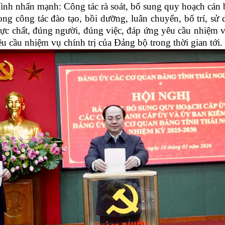
ình nhấn mạnh: Công tác rà soát, bổ sung quy hoạch cán 
g công tác đào tạo, bồi dưỡng, luân chuyển, bố trí, sử d
hực chất, đúng người, đúng việc, đáp ứng yêu cầu nhiệm v
u cầu nhiệm vụ chính trị của Đảng bộ trong thời gian tới.