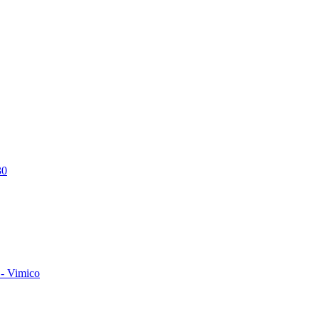
30
- Vimico