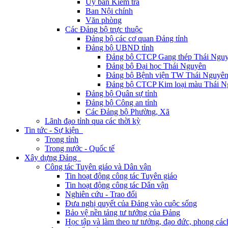
Ủy ban Kiểm tra
Ban Nội chính
Văn phòng
Các Đảng bộ trực thuộc
Đảng bộ các cơ quan Đảng tỉnh
Đảng bộ UBND tỉnh
Đảng bộ CTCP Gang thép Thái Ngu
Đảng bộ Đại học Thái Nguyên
Đảng bộ Bệnh viện TW Thái Nguyê
Đảng bộ CTCP Kim loại màu Thái N
Đảng bộ Quân sự tỉnh
Đảng bộ Công an tỉnh
Các Đảng bộ Phường, Xã
Lãnh đạo tỉnh qua các thời kỳ
Tin tức - Sự kiện
Trong tỉnh
Trong nước - Quốc tế
Xây dựng Đảng
Công tác Tuyên giáo và Dân vận
Tin hoạt động công tác Tuyên giáo
Tin hoạt động công tác Dân vận
Nghiên cứu - Trao đổi
Đưa nghị quyết của Đảng vào cuộc sống
Bảo vệ nền tảng tư tưởng của Đảng
Học tập và làm theo tư tưởng, đạo đức, phong cá