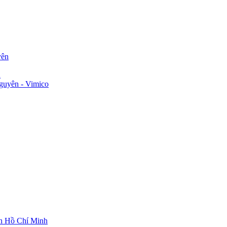
yên
n
guyên - Vimico
ch Hồ Chí Minh