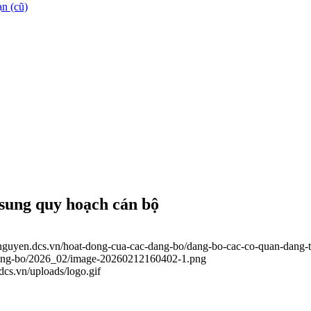
n (cũ)
 sung quy hoạch cán bộ
ainguyen.dcs.vn/hoat-dong-cua-cac-dang-bo/dang-bo-cac-co-quan-dang-
c-dang-bo/2026_02/image-20260212160402-1.png
.dcs.vn/uploads/logo.gif