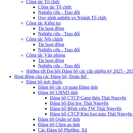
Công tác Tổ chức
Công tác Tổ chức
Nghiên cứu - Trao đổi
Quy trình nghiệp vụ Ngành Tổ chức
Công tác Kiểm tra
Tin hoạt động
Nghiên cứu - Trao đổi
Công tác Nội chính
Tin hoạt động
Nghiên cứu - Trao đổi
Công tác Văn phòng
Tin hoạt động
Nghiên cứu - Trao đổi
Hướng tới Đại hội Đảng bộ các cấp nhiệm kỳ 2025 - 20
Hoạt động của các Đảng bộ, Đoàn thể
Đảng bộ trực thuộc
Đảng bộ các cơ quan Đảng tỉnh
Đảng bộ UBND tỉnh
Đảng bộ CTCP Gang thép Thái Nguyên
Đảng bộ Đại học Thái Nguyên
Đảng bộ Bệnh viện TW Thái Nguyên
Đảng bộ CTCP Kim loại màu Thái Nguyên 
Đảng bộ Quân sự tỉnh
Đảng bộ Công an tỉnh
Các Đảng bộ Phường, Xã