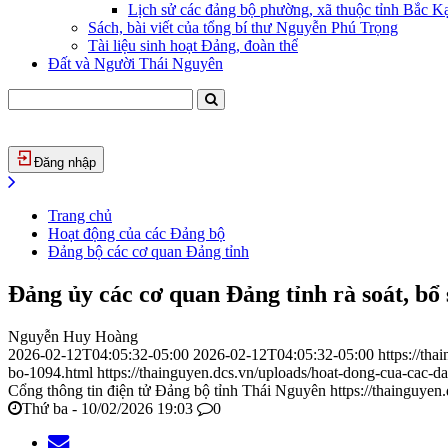
Lịch sử các đảng bộ phường, xã thuộc tỉnh Bắc Kạ
Sách, bài viết của tổng bí thư Nguyễn Phú Trọng
Tài liệu sinh hoạt Đảng, đoàn thể
Đất và Người Thái Nguyên
Đăng nhập
Trang chủ
Hoạt động của các Đảng bộ
Đảng bộ các cơ quan Đảng tỉnh
Đảng ủy các cơ quan Đảng tỉnh rà soát, bổ
Nguyễn Huy Hoàng
2026-02-12T04:05:32-05:00
2026-02-12T04:05:32-05:00
https://th
bo-1094.html
https://thainguyen.dcs.vn/uploads/hoat-dong-cua-ca
Cổng thông tin điện tử Đảng bộ tỉnh Thái Nguyên
https://thainguyen
Thứ ba - 10/02/2026 19:03
0