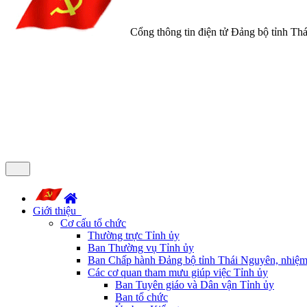
Cổng thông tin điện tử Đảng bộ tỉnh Th
Giới thiệu
Cơ cấu tổ chức
Thường trực Tỉnh ủy
Ban Thường vụ Tỉnh ủy
Ban Chấp hành Đảng bộ tỉnh Thái Nguyên, nhiệm
Các cơ quan tham mưu giúp việc Tỉnh ủy
Ban Tuyên giáo và Dân vận Tỉnh ủy
Ban tổ chức