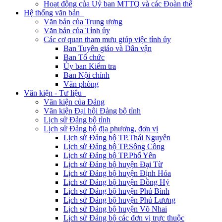
Hoạt động của Uỷ ban MTTQ và các Đoàn thể
Hệ thống văn bản
Văn bản của Trung ương
Văn bản của Tỉnh ủy
Các cơ quan tham mưu giúp việc tỉnh ủy
Ban Tuyên giáo và Dân vận
Ban Tổ chức
Ủy ban Kiểm tra
Ban Nội chính
Văn phòng
Văn kiện - Tư liệu
Văn kiện của Đảng
Văn kiện Đại hội Đảng bộ tỉnh
Lịch sử Đảng bộ tỉnh
Lịch sử Đảng bộ địa phương, đơn vị
Lịch sử Đảng bộ TP.Thái Nguyên
Lịch sử Đảng bộ TP.Sông Công
Lịch sử Đảng bộ TP.Phổ Yên
Lịch sử Đảng bộ huyện Đại Từ
Lịch sử Đảng bộ huyện Định Hóa
Lịch sử Đảng bộ huyện Đồng Hỷ
Lịch sử Đảng bộ huyện Phú Bình
Lịch sử Đảng bộ huyện Phú Lương
Lịch sử Đảng bộ huyện Võ Nhai
Lịch sử Đảng bộ các đơn vị trực thuộc