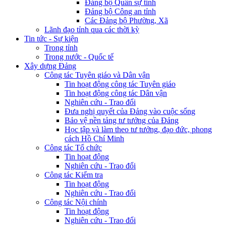
Đảng bộ Quân sự tỉnh
Đảng bộ Công an tỉnh
Các Đảng bộ Phường, Xã
Lãnh đạo tỉnh qua các thời kỳ
Tin tức - Sự kiện
Trong tỉnh
Trong nước - Quốc tế
Xây dựng Đảng
Công tác Tuyên giáo và Dân vận
Tin hoạt động công tác Tuyên giáo
Tin hoạt động công tác Dân vận
Nghiên cứu - Trao đổi
Đưa nghị quyết của Đảng vào cuộc sống
Bảo vệ nền tảng tư tưởng của Đảng
Học tập và làm theo tư tưởng, đạo đức, phong
cách Hồ Chí Minh
Công tác Tổ chức
Tin hoạt động
Nghiên cứu - Trao đổi
Công tác Kiểm tra
Tin hoạt động
Nghiên cứu - Trao đổi
Công tác Nội chính
Tin hoạt động
Nghiên cứu - Trao đổi