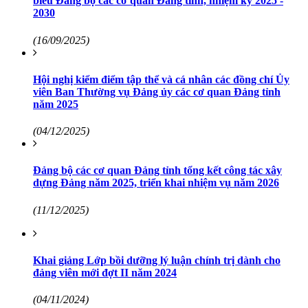
biểu Đảng bộ các cơ quan Đảng tỉnh, nhiệm kỳ 2025 -
2030
(16/09/2025)
Hội nghị kiểm điểm tập thể và cá nhân các đồng chí Ủy
viên Ban Thường vụ Đảng ủy các cơ quan Đảng tỉnh
năm 2025
(04/12/2025)
Đảng bộ các cơ quan Đảng tỉnh tổng kết công tác xây
dựng Đảng năm 2025, triển khai nhiệm vụ năm 2026
(11/12/2025)
Khai giảng Lớp bồi dưỡng lý luận chính trị dành cho
đảng viên mới đợt II năm 2024
(04/11/2024)