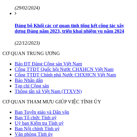
(29/02/2024)
Đảng bộ Khối các cơ quan tỉnh tổng kết công tác xây
dựng Đảng năm 2023, triển khai nhiệm vụ năm 2024
(22/12/2023)
CƠ QUAN TRUNG ƯƠNG
Báo ĐT Đảng Cộng sản Việt Nam
Cổng TTĐT Quốc hội Nước CHXHCN Việt Nam
Cổng TTĐT Chính phủ Nước CHXHCN Việt Nam
Báo Nhân dân
Tạp chí Cộng sản
Thông tấn xã Việt Nam (TTXVN)
CƠ QUAN THAM MƯU GIÚP VIỆC TỈNH ỦY
Ban Tuyên giáo và Dân vận
Ban Tổ chức Tỉnh uỷ
Uỷ ban Kiểm tra Tỉnh uỷ
Ban Nội chính Tỉnh uỷ
Văn phòng Tỉnh ủy