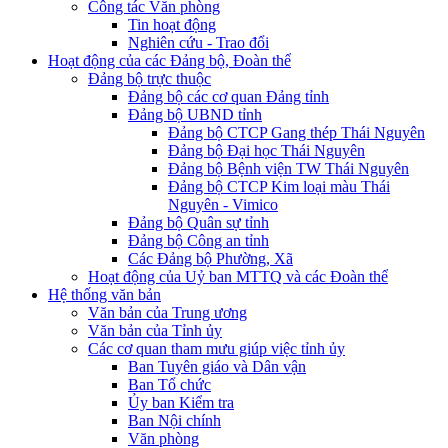
Công tác Văn phòng
Tin hoạt động
Nghiên cứu - Trao đổi
Hoạt động của các Đảng bộ, Đoàn thể
Đảng bộ trực thuộc
Đảng bộ các cơ quan Đảng tỉnh
Đảng bộ UBND tỉnh
Đảng bộ CTCP Gang thép Thái Nguyên
Đảng bộ Đại học Thái Nguyên
Đảng bộ Bệnh viện TW Thái Nguyên
Đảng bộ CTCP Kim loại màu Thái
Nguyên - Vimico
Đảng bộ Quân sự tỉnh
Đảng bộ Công an tỉnh
Các Đảng bộ Phường, Xã
Hoạt động của Uỷ ban MTTQ và các Đoàn thể
Hệ thống văn bản
Văn bản của Trung ương
Văn bản của Tỉnh ủy
Các cơ quan tham mưu giúp việc tỉnh ủy
Ban Tuyên giáo và Dân vận
Ban Tổ chức
Ủy ban Kiểm tra
Ban Nội chính
Văn phòng