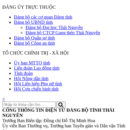
ĐẢNG ỦY TRỰC THUỘC
Đảng bộ các cơ quan Đảng tỉnh
Đảng bộ UBND tỉnh
Đảng bộ Đại học Thái Nguyên
Đảng bộ CTCP Gang thép Thái Nguyên
Đảng bộ Quân sự tỉnh
Đảng bộ Công an tỉnh
TỔ CHỨC CHÍNH TRỊ - XÃ HỘI
Ủy ban MTTQ tỉnh
Liên đoàn Lao động tỉnh
Tỉnh đoàn
Hội Nông dân tỉnh
Hội Liên hiệp Phụ nữ tỉnh
Hội Cựu chiến binh tỉnh
×
CỔNG THÔNG TIN ĐIỆN TỬ ĐẢNG BỘ TỈNH THÁI
NGUYÊN
Trưởng Ban Biên tập: Đồng chí Đỗ Thị Minh Hoa
Ủy viên Ban Thường vụ, Trưởng ban Tuyên giáo và Dân vận Tỉnh