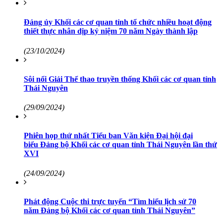
Đảng ủy Khối các cơ quan tỉnh tổ chức nhiều hoạt động
thiết thực nhân dịp kỷ niệm 70 năm Ngày thành lập
(23/10/2024)
Sôi nổi Giải Thể thao truyền thống Khối các cơ quan tỉnh
Thái Nguyên
(29/09/2024)
Phiên họp thứ nhất Tiểu ban Văn kiện Đại hội đại
biểu Đảng bộ Khối các cơ quan tỉnh Thái Nguyên lần thứ
XVI
(24/09/2024)
Phát động Cuộc thi trực tuyến “Tìm hiểu lịch sử 70
năm Đảng bộ Khối các cơ quan tỉnh Thái Nguyên”