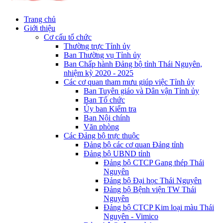
Trang chủ
Giới thiệu
Cơ cấu tổ chức
Thường trực Tỉnh ủy
Ban Thường vụ Tỉnh ủy
Ban Chấp hành Đảng bộ tỉnh Thái Nguyên,
nhiệm kỳ 2020 - 2025
Các cơ quan tham mưu giúp việc Tỉnh ủy
Ban Tuyên giáo và Dân vận Tỉnh ủy
Ban Tổ chức
Ủy ban Kiểm tra
Ban Nội chính
Văn phòng
Các Đảng bộ trực thuộc
Đảng bộ các cơ quan Đảng tỉnh
Đảng bộ UBND tỉnh
Đảng bộ CTCP Gang thép Thái
Nguyên
Đảng bộ Đại học Thái Nguyên
Đảng bộ Bệnh viện TW Thái
Nguyên
Đảng bộ CTCP Kim loại màu Thái
Nguyên - Vimico