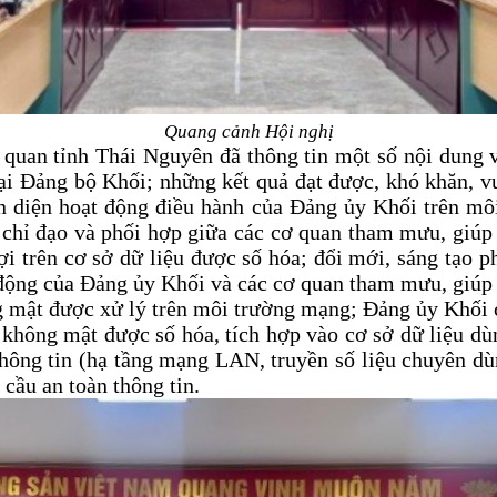
Quang cảnh Hội nghị
ơ quan tỉnh Thái Nguyên đã
thông tin một số nội dung 
ại Đảng bộ Khối;
những kết quả đạt được, khó khăn, v
àn diện hoạt động điều hành của Đảng ủy Khối trên mô
 chỉ đạo và phối hợp giữa các cơ quan tham mưu, giúp
ợi trên cơ sở dữ liệu được số hóa; đổi mới, sáng tạo 
 động của Đảng ủy Khối và các cơ quan tham mưu, giúp 
g mật được xử lý trên môi trường mạng
;
Đảng ủy Khối c
hông mật được số hóa, tích hợp vào cơ sở dữ liệu dù
hông tin (hạ tầng mạng LAN, truyền số liệu chuyên dùn
cầu an toàn thông tin.