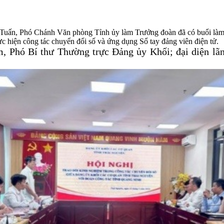
Tuấn, Phó Chánh Văn phòng Tỉnh ủy làm Trưởng đoàn đã có buổi làm v
thực hiện công tác chuyển đổi số và ứng dụng Sổ tay đảng viên điện tử.
m, Phó Bí thư
T
hường trực Đảng ủy Khối; đại diện lã