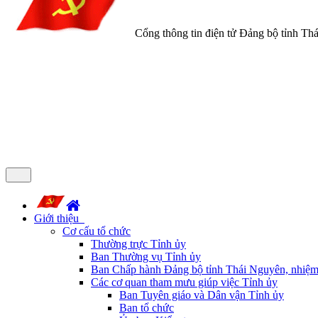
Cổng thông tin điện tử Đảng bộ tỉnh Th
Giới thiệu
Cơ cấu tổ chức
Thường trực Tỉnh ủy
Ban Thường vụ Tỉnh ủy
Ban Chấp hành Đảng bộ tỉnh Thái Nguyên, nhiệm
Các cơ quan tham mưu giúp việc Tỉnh ủy
Ban Tuyên giáo và Dân vận Tỉnh ủy
Ban tổ chức