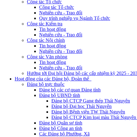
Công tác Tổ chức
Công tác Tổ chức
Nghiên cứu - Trao đổi
Quy trình nghiệp vụ Ngành Tổ chức
Công tác Kiểm tra
Tin hoạt động
Nghiên cứu - Trao đổi
Công tác Nội chính
Tin hoạt động
Nghiên cứu - Trao đổi
Công tác Văn phòng
Tin hoạt động
Nghiên cứu - Trao đổi
Hướng tới Đại hội Đảng bộ các cấp nhiệm kỳ 2025 - 20
Hoạt động của các Đảng bộ, Đoàn thể
Đảng bộ trực thuộc
Đảng bộ các cơ quan Đảng tỉnh
Đảng bộ UBND tỉnh
Đảng bộ CTCP Gang thép Thái Nguyên
Đảng bộ Đại học Thái Nguyên
Đảng bộ Bệnh viện TW Thái Nguyên
Đảng bộ CTCP Kim loại màu Thái Nguyên 
Đảng bộ Quân sự tỉnh
Đảng bộ Công an tỉnh
Các Đảng bộ Phường, Xã