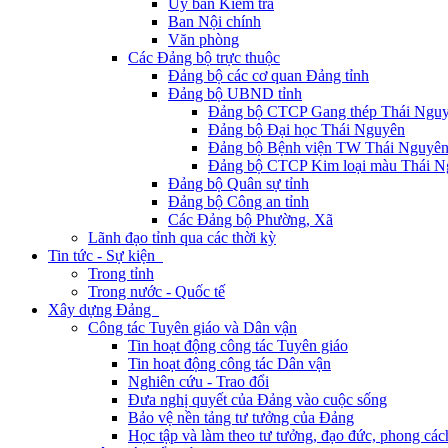
Ủy ban Kiểm tra
Ban Nội chính
Văn phòng
Các Đảng bộ trực thuộc
Đảng bộ các cơ quan Đảng tỉnh
Đảng bộ UBND tỉnh
Đảng bộ CTCP Gang thép Thái Ngu
Đảng bộ Đại học Thái Nguyên
Đảng bộ Bệnh viện TW Thái Nguyê
Đảng bộ CTCP Kim loại màu Thái N
Đảng bộ Quân sự tỉnh
Đảng bộ Công an tỉnh
Các Đảng bộ Phường, Xã
Lãnh đạo tỉnh qua các thời kỳ
Tin tức - Sự kiện
Trong tỉnh
Trong nước - Quốc tế
Xây dựng Đảng
Công tác Tuyên giáo và Dân vận
Tin hoạt động công tác Tuyên giáo
Tin hoạt động công tác Dân vận
Nghiên cứu - Trao đổi
Đưa nghị quyết của Đảng vào cuộc sống
Bảo vệ nền tảng tư tưởng của Đảng
Học tập và làm theo tư tưởng, đạo đức, phong cá