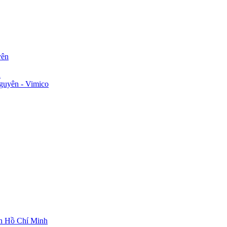
yên
n
guyên - Vimico
ch Hồ Chí Minh