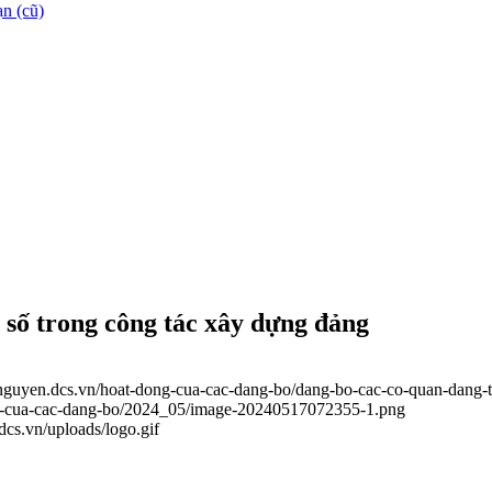
n (cũ)
 số trong công tác xây dựng đảng
ainguyen.dcs.vn/hoat-dong-cua-cac-dang-bo/dang-bo-cac-co-quan-dang-t
ong-cua-cac-dang-bo/2024_05/image-20240517072355-1.png
.dcs.vn/uploads/logo.gif