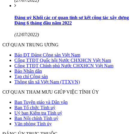
(27/07/2022)
Đảng uỷ Khối các cơ quan tỉnh sơ kết công tác xây dựng
Đảng 6 tháng đầu năm 2022
(12/07/2022)
CƠ QUAN TRUNG ƯƠNG
Báo ĐT Đảng Cộng sản Việt Nam
Cổng TTĐT Quốc hội Nước CHXHCN Việt Nam
Cổng TTĐT Chính phủ Nước CHXHCN Việt Nam
Báo Nhân dân
Tạp chí Cộng sản
Thông tấn xã Việt Nam (TTXVN)
CƠ QUAN THAM MƯU GIÚP VIỆC TỈNH ỦY
Ban Tuyên giáo và Dân vận
Ban Tổ chức Tỉnh uỷ
Uỷ ban Kiểm tra Tỉnh uỷ
Ban Nội chính Tỉnh uỷ
Văn phòng Tỉnh ủy
ĐẢNG ỦY TRỰC THUỘC