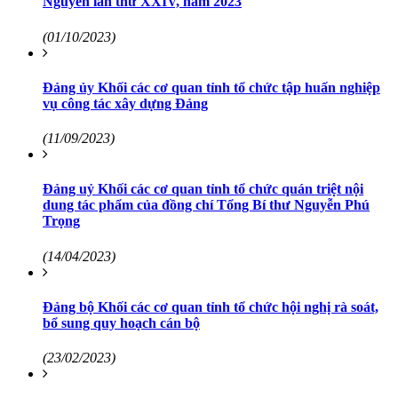
Nguyên lần thứ XXIV, năm 2023
(01/10/2023)
Đảng ủy Khối các cơ quan tỉnh tổ chức tập huấn nghiệp
vụ công tác xây dựng Đảng
(11/09/2023)
Đảng uỷ Khối các cơ quan tỉnh tổ chức quán triệt nội
dung tác phẩm của đồng chí Tổng Bí thư Nguyễn Phú
Trọng
(14/04/2023)
Đảng bộ Khối các cơ quan tỉnh tổ chức hội nghị rà soát,
bổ sung quy hoạch cán bộ
(23/02/2023)