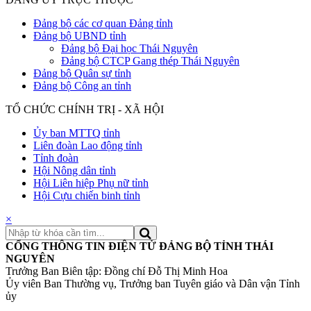
Đảng bộ các cơ quan Đảng tỉnh
Đảng bộ UBND tỉnh
Đảng bộ Đại học Thái Nguyên
Đảng bộ CTCP Gang thép Thái Nguyên
Đảng bộ Quân sự tỉnh
Đảng bộ Công an tỉnh
TỔ CHỨC CHÍNH TRỊ - XÃ HỘI
Ủy ban MTTQ tỉnh
Liên đoàn Lao động tỉnh
Tỉnh đoàn
Hội Nông dân tỉnh
Hội Liên hiệp Phụ nữ tỉnh
Hội Cựu chiến binh tỉnh
×
CỔNG THÔNG TIN ĐIỆN TỬ ĐẢNG BỘ TỈNH THÁI
NGUYÊN
Trưởng Ban Biên tập: Đồng chí Đỗ Thị Minh Hoa
Ủy viên Ban Thường vụ, Trưởng ban Tuyên giáo và Dân vận Tỉnh
ủy