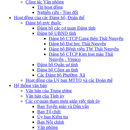
Công tác Văn phòng
Tin hoạt động
Nghiên cứu - Trao đổi
Hoạt động của các Đảng bộ, Đoàn thể
Đảng bộ trực thuộc
Đảng bộ các cơ quan Đảng tỉnh
Đảng bộ UBND tỉnh
Đảng bộ CTCP Gang thép Thái Nguyên
Đảng bộ Đại học Thái Nguyên
Đảng bộ Bệnh viện TW Thái Nguyên
Đảng bộ CTCP Kim loại màu Thái
Nguyên - Vimico
Đảng bộ Quân sự tỉnh
Đảng bộ Công an tỉnh
Các Đảng bộ Phường, Xã
Hoạt động của Uỷ ban MTTQ và các Đoàn thể
Hệ thống văn bản
Văn bản của Trung ương
Văn bản của Tỉnh ủy
Các cơ quan tham mưu giúp việc tỉnh ủy
Ban Tuyên giáo và Dân vận
Ban Tổ chức
Ủy ban Kiểm tra
Ban Nội chính
Văn phòng