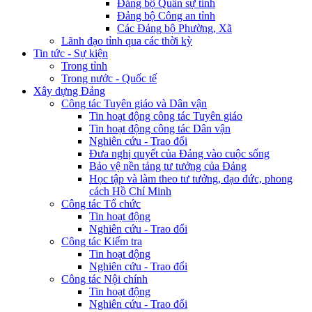
Đảng bộ Quân sự tỉnh
Đảng bộ Công an tỉnh
Các Đảng bộ Phường, Xã
Lãnh đạo tỉnh qua các thời kỳ
Tin tức - Sự kiện
Trong tỉnh
Trong nước - Quốc tế
Xây dựng Đảng
Công tác Tuyên giáo và Dân vận
Tin hoạt động công tác Tuyên giáo
Tin hoạt động công tác Dân vận
Nghiên cứu - Trao đổi
Đưa nghị quyết của Đảng vào cuộc sống
Bảo vệ nền tảng tư tưởng của Đảng
Học tập và làm theo tư tưởng, đạo đức, phong
cách Hồ Chí Minh
Công tác Tổ chức
Tin hoạt động
Nghiên cứu - Trao đổi
Công tác Kiểm tra
Tin hoạt động
Nghiên cứu - Trao đổi
Công tác Nội chính
Tin hoạt động
Nghiên cứu - Trao đổi