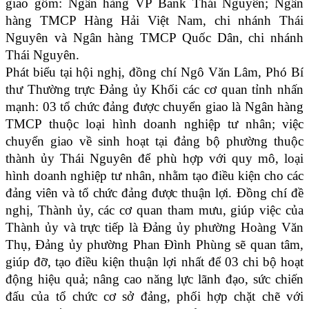
giao gồm: Ngân hàng VP Bank Thái Nguyên; Ngân
hàng TMCP Hàng Hải Việt Nam, chi nhánh Thái
Nguyên và Ngân hàng TMCP Quốc Dân, chi nhánh
Thái Nguyên.
Phát biểu tại hội nghị, đồng chí Ngô Văn Lâm, Phó Bí
thư Thường trực Đảng ủy Khối các cơ quan tỉnh nhấn
mạnh: 0
3 tổ chức đảng được chuyển giao là Ngân hàng
TMCP thuộc loại hình doanh nghiệp tư nhân; việc
chuyển giao về sinh hoạt tại đảng bộ phường thuộc
thành ủy Thái Nguyên để phù hợp với quy mô, loại
hình doanh nghiệp tư nhân, nhằm tạo
điều kiện cho các
đảng viên và tổ chức đảng được thuận lợi
. Đồng chí
đề
nghị, Thành ủy, các cơ quan tham mưu, giúp việc của
Thành ủy và trực tiếp là Đảng ủy
phường Hoàng Văn
Thụ, Đảng ủy phường Phan Đình Phùng
sẽ quan tâm,
giúp đỡ, tạo điều kiện thuận lợi nhất để 03 chi bộ hoạt
động hiệu quả; nâng cao năng lực lãnh đạo, sức chiến
đấu của tổ chức cơ sở đảng, phối hợp chặt chẽ với