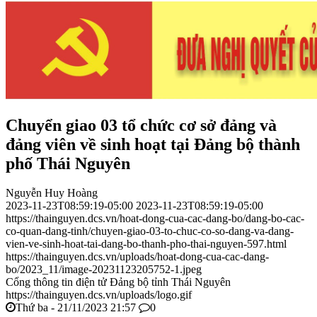
Chuyển giao 03 tổ chức cơ sở đảng và
đảng viên về sinh hoạt tại Đảng bộ thành
phố Thái Nguyên
Nguyễn Huy Hoàng
2023-11-23T08:59:19-05:00
2023-11-23T08:59:19-05:00
https://thainguyen.dcs.vn/hoat-dong-cua-cac-dang-bo/dang-bo-cac-
co-quan-dang-tinh/chuyen-giao-03-to-chuc-co-so-dang-va-dang-
vien-ve-sinh-hoat-tai-dang-bo-thanh-pho-thai-nguyen-597.html
https://thainguyen.dcs.vn/uploads/hoat-dong-cua-cac-dang-
bo/2023_11/image-20231123205752-1.jpeg
Cổng thông tin điện tử Đảng bộ tỉnh Thái Nguyên
https://thainguyen.dcs.vn/uploads/logo.gif
Thứ ba - 21/11/2023 21:57
0