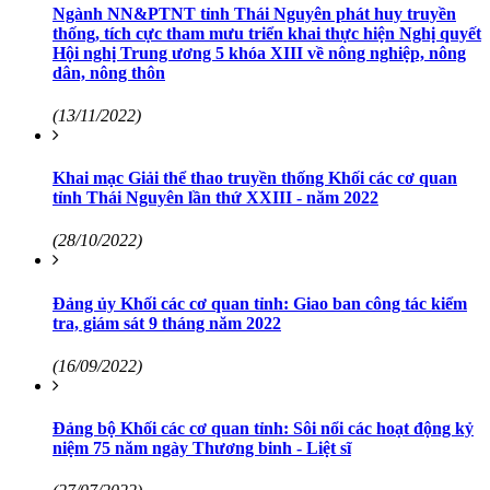
Ngành NN&PTNT tỉnh Thái Nguyên phát huy truyền
thống, tích cực tham mưu triển khai thực hiện Nghị quyết
Hội nghị Trung ương 5 khóa XIII về nông nghiệp, nông
dân, nông thôn
(13/11/2022)
Khai mạc Giải thể thao truyền thống Khối các cơ quan
tỉnh Thái Nguyên lần thứ XXIII - năm 2022
(28/10/2022)
Đảng ủy Khối các cơ quan tỉnh: Giao ban công tác kiểm
tra, giám sát 9 tháng năm 2022
(16/09/2022)
Đảng bộ Khối các cơ quan tỉnh: Sôi nổi các hoạt động kỷ
niệm 75 năm ngày Thương binh - Liệt sĩ