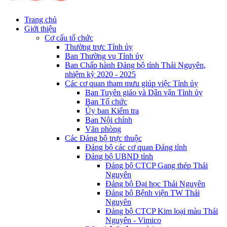
Trang chủ
Giới thiệu
Cơ cấu tổ chức
Thường trực Tỉnh ủy
Ban Thường vụ Tỉnh ủy
Ban Chấp hành Đảng bộ tỉnh Thái Nguyên,
nhiệm kỳ 2020 - 2025
Các cơ quan tham mưu giúp việc Tỉnh ủy
Ban Tuyên giáo và Dân vận Tỉnh ủy
Ban Tổ chức
Ủy ban Kiểm tra
Ban Nội chính
Văn phòng
Các Đảng bộ trực thuộc
Đảng bộ các cơ quan Đảng tỉnh
Đảng bộ UBND tỉnh
Đảng bộ CTCP Gang thép Thái
Nguyên
Đảng bộ Đại học Thái Nguyên
Đảng bộ Bệnh viện TW Thái
Nguyên
Đảng bộ CTCP Kim loại màu Thái
Nguyên - Vimico