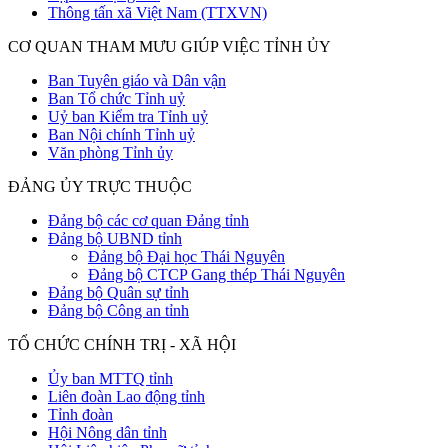
Thông tấn xã Việt Nam (TTXVN)
CƠ QUAN THAM MƯU GIÚP VIỆC TỈNH ỦY
Ban Tuyên giáo và Dân vận
Ban Tổ chức Tỉnh uỷ
Uỷ ban Kiểm tra Tỉnh uỷ
Ban Nội chính Tỉnh uỷ
Văn phòng Tỉnh ủy
ĐẢNG ỦY TRỰC THUỘC
Đảng bộ các cơ quan Đảng tỉnh
Đảng bộ UBND tỉnh
Đảng bộ Đại học Thái Nguyên
Đảng bộ CTCP Gang thép Thái Nguyên
Đảng bộ Quân sự tỉnh
Đảng bộ Công an tỉnh
TỔ CHỨC CHÍNH TRỊ - XÃ HỘI
Ủy ban MTTQ tỉnh
Liên đoàn Lao động tỉnh
Tỉnh đoàn
Hội Nông dân tỉnh