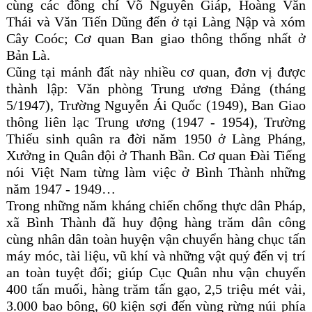
cùng các đồng chí Võ Nguyên Giáp, Hoàng Văn
Thái và Văn Tiến Dũng đến ở tại Làng Nập và xóm
Cây Coóc; Cơ quan Ban giao thông thống nhất ở
Bản Là.
Cũng tại mảnh đất này nhiều cơ quan, đơn vị được
thành lập: Văn phòng Trung ương Đảng (tháng
5/1947), Trường Nguyễn Ái Quốc (1949), Ban Giao
thông liên lạc Trung ương (1947 - 1954), Trường
Thiếu sinh quân ra đời năm 1950 ở Làng Pháng,
Xưởng in Quân đội ở Thanh Bần. Cơ quan Đài Tiếng
nói Việt Nam từng làm việc ở Bình Thành những
năm 1947 - 1949…
Trong những năm kháng chiến chống thực dân Pháp,
xã Bình Thành đã huy động hàng trăm dân công
cùng nhân dân toàn huyện vận chuyển hàng chục tấn
máy móc, tài liệu, vũ khí và những vật quý đến vị trí
an toàn tuyệt đối; giúp Cục Quân nhu vận chuyển
400 tấn muối, hàng trăm tấn gạo, 2,5 triệu mét vải,
3.000 bao bông, 60 kiện sợi đến vùng rừng núi phía