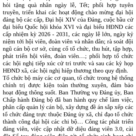
hỏi tặng quà nhân ngày lễ, Tết; phối hợp tuyên
truyền, triển khai các hoạt động chào mừng đại hội
đảng bộ các cấp, Đại hội XIV của Đảng, cuộc bầu cử
đại biểu Quốc hội khóa XVI và đại biểu HĐND các
cấp nhiệm kỳ 2026 - 2031, các ngày lễ lớn, ngày kỷ
niệm tới hội viên, đoàn viên và nhân dân; rà soát đội
ngũ cán bộ cơ sở, củng cố tổ chức, thu hút, tập hợp,
phát triển hội viên, đoàn viên…; phối hợp tổ chức
các hội nghị tiếp xúc cử tri trước và sau các kỳ họp
HĐND xã, các hội nghị hiệp thương theo quy định.
Tổ chức bộ máy các cơ quan, tổ chức trong hệ thống
chính trị được kiện toàn thường xuyên, đảm bảo
hoạt động thông suốt. Ban Thường vụ Đảng ủy, Ban
Chấp hành Đảng bộ đã ban hành quy chế làm việc,
phân cấp quản lý cán bộ, xây dựng đề án sắp xếp các
tổ chức đảng trực thuộc Đảng ủy xã, chỉ đạo tổ chức
thành công đại hội các chi bộ… Công tác phát triển
đảng viên, việc cập nhật dữ diệu đảng viên 3.0, cài
đặt Sổ tay đảng viên điện tử; tổ chức sinh hoạt chi