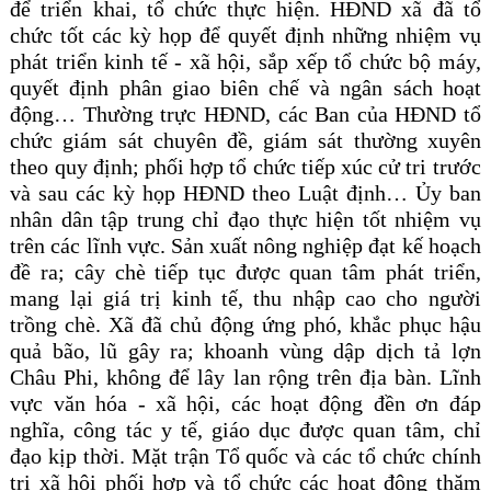
để triển khai, tổ chức thực hiện. HĐND xã đã tổ
chức tốt các kỳ họp để quyết định những nhiệm vụ
phát triển kinh tế - xã hội, sắp xếp tổ chức bộ máy,
quyết định phân giao biên chế và ngân sách hoạt
động… Thường trực HĐND, các Ban của HĐND tổ
chức giám sát chuyên đề, giám sát thường xuyên
theo quy định; phối hợp tổ chức tiếp xúc cử tri trước
và sau các kỳ họp HĐND theo Luật định… Ủy ban
nhân dân tập trung chỉ đạo thực hiện tốt nhiệm vụ
trên các lĩnh vực. Sản xuất nông nghiệp đạt kế hoạch
đề ra; cây chè tiếp tục được quan tâm phát triển,
mang lại giá trị kinh tế, thu nhập cao cho người
trồng chè. Xã đã chủ động ứng phó, khắc phục hậu
quả bão, lũ gây ra; khoanh vùng dập dịch tả lợn
Châu Phi, không để lây lan rộng trên địa bàn. Lĩnh
vực văn hóa - xã hội, các hoạt động đền ơn đáp
nghĩa, công tác y tế, giáo dục được quan tâm, chỉ
đạo kịp thời. Mặt trận Tổ quốc và các tổ chức chính
trị xã hội phối hợp và tổ chức các hoạt động thăm