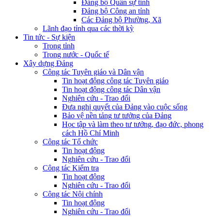
Đảng bộ Quân sự tỉnh
Đảng bộ Công an tỉnh
Các Đảng bộ Phường, Xã
Lãnh đạo tỉnh qua các thời kỳ
Tin tức - Sự kiện
Trong tỉnh
Trong nước - Quốc tế
Xây dựng Đảng
Công tác Tuyên giáo và Dân vận
Tin hoạt động công tác Tuyên giáo
Tin hoạt động công tác Dân vận
Nghiên cứu - Trao đổi
Đưa nghị quyết của Đảng vào cuộc sống
Bảo vệ nền tảng tư tưởng của Đảng
Học tập và làm theo tư tưởng, đạo đức, phong
cách Hồ Chí Minh
Công tác Tổ chức
Tin hoạt động
Nghiên cứu - Trao đổi
Công tác Kiểm tra
Tin hoạt động
Nghiên cứu - Trao đổi
Công tác Nội chính
Tin hoạt động
Nghiên cứu - Trao đổi