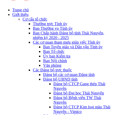
Trang chủ
Giới thiệu
Cơ cấu tổ chức
Thường trực Tỉnh ủy
Ban Thường vụ Tỉnh ủy
Ban Chấp hành Đảng bộ tỉnh Thái Nguyên,
nhiệm kỳ 2020 - 2025
Các cơ quan tham mưu giúp việc Tỉnh ủy
Ban Tuyên giáo và Dân vận Tỉnh ủy
Ban Tổ chức
Ủy ban Kiểm tra
Ban Nội chính
Văn phòng
Các Đảng bộ trực thuộc
Đảng bộ các cơ quan Đảng tỉnh
Đảng bộ UBND tỉnh
Đảng bộ CTCP Gang thép Thái
Nguyên
Đảng bộ Đại học Thái Nguyên
Đảng bộ Bệnh viện TW Thái
Nguyên
Đảng bộ CTCP Kim loại màu Thái
Nguyên - Vimico