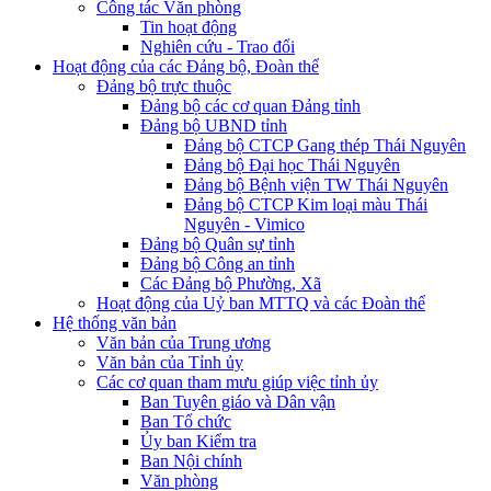
Công tác Văn phòng
Tin hoạt động
Nghiên cứu - Trao đổi
Hoạt động của các Đảng bộ, Đoàn thể
Đảng bộ trực thuộc
Đảng bộ các cơ quan Đảng tỉnh
Đảng bộ UBND tỉnh
Đảng bộ CTCP Gang thép Thái Nguyên
Đảng bộ Đại học Thái Nguyên
Đảng bộ Bệnh viện TW Thái Nguyên
Đảng bộ CTCP Kim loại màu Thái
Nguyên - Vimico
Đảng bộ Quân sự tỉnh
Đảng bộ Công an tỉnh
Các Đảng bộ Phường, Xã
Hoạt động của Uỷ ban MTTQ và các Đoàn thể
Hệ thống văn bản
Văn bản của Trung ương
Văn bản của Tỉnh ủy
Các cơ quan tham mưu giúp việc tỉnh ủy
Ban Tuyên giáo và Dân vận
Ban Tổ chức
Ủy ban Kiểm tra
Ban Nội chính
Văn phòng