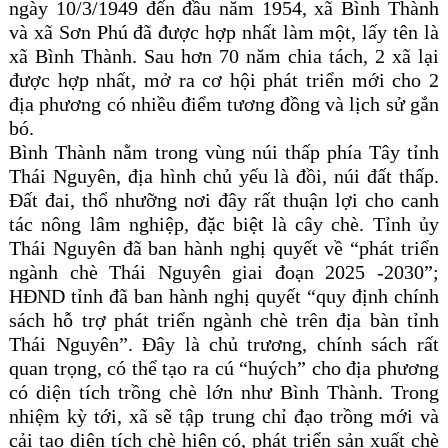
ngày 10/3/1949 đến đầu năm 1954, xã Bình Thành
và xã Sơn Phú đã được hợp nhất làm một, lấy tên là
xã Bình Thành. Sau hơn 70 năm chia tách, 2 xã lại
được hợp nhất, mở ra cơ hội phát triển mới cho 2
địa phương có nhiều điểm tương đồng và lịch sử gắn
bó.
Bình Thành nằm trong vùng núi thấp phía Tây tỉnh
Thái Nguyên, địa hình chủ yếu là đồi, núi đất thấp.
Đất đai, thổ nhưỡng nơi đây rất thuận lợi cho canh
tác nông lâm nghiệp, đặc biệt là cây chè. Tỉnh ủy
Thái Nguyên đã ban hành nghị quyết về “phát triển
ngành chè Thái Nguyên giai đoạn 2025 -2030”;
HĐND tỉnh đã ban hành nghị quyết “quy định chính
sách hỗ trợ phát triển ngành chè trên địa bàn tỉnh
Thái Nguyên”. Đây là chủ trương, chính sách rất
quan trọng, có thể tạo ra cú “huých” cho địa phương
có diện tích trồng chè lớn như Bình Thành. Trong
nhiệm kỳ tới, xã sẽ tập trung chỉ đạo trồng mới và
cải tạo diện tích chè hiện có, phát triển sản xuất chè