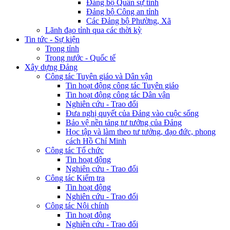
Đảng bộ Quân sự tỉnh
Đảng bộ Công an tỉnh
Các Đảng bộ Phường, Xã
Lãnh đạo tỉnh qua các thời kỳ
Tin tức - Sự kiện
Trong tỉnh
Trong nước - Quốc tế
Xây dựng Đảng
Công tác Tuyên giáo và Dân vận
Tin hoạt động công tác Tuyên giáo
Tin hoạt động công tác Dân vận
Nghiên cứu - Trao đổi
Đưa nghị quyết của Đảng vào cuộc sống
Bảo vệ nền tảng tư tưởng của Đảng
Học tập và làm theo tư tưởng, đạo đức, phong
cách Hồ Chí Minh
Công tác Tổ chức
Tin hoạt động
Nghiên cứu - Trao đổi
Công tác Kiểm tra
Tin hoạt động
Nghiên cứu - Trao đổi
Công tác Nội chính
Tin hoạt động
Nghiên cứu - Trao đổi