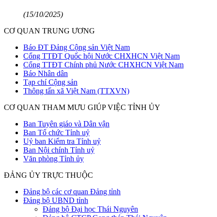
(15/10/2025)
CƠ QUAN TRUNG ƯƠNG
Báo ĐT Đảng Cộng sản Việt Nam
Cổng TTĐT Quốc hội Nước CHXHCN Việt Nam
Cổng TTĐT Chính phủ Nước CHXHCN Việt Nam
Báo Nhân dân
Tạp chí Cộng sản
Thông tấn xã Việt Nam (TTXVN)
CƠ QUAN THAM MƯU GIÚP VIỆC TỈNH ỦY
Ban Tuyên giáo và Dân vận
Ban Tổ chức Tỉnh uỷ
Uỷ ban Kiểm tra Tỉnh uỷ
Ban Nội chính Tỉnh uỷ
Văn phòng Tỉnh ủy
ĐẢNG ỦY TRỰC THUỘC
Đảng bộ các cơ quan Đảng tỉnh
Đảng bộ UBND tỉnh
Đảng bộ Đại học Thái Nguyên