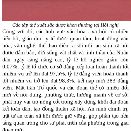
Các tập thể xuất sắc được khen thưởng tại Hội nghị
Cùng với đó, các lĩnh vực văn hóa - xã hội có nhiều
tiến bộ; giáo dục, y tế được quan tâm; hoạt động văn
hóa, văn nghệ, thể thao diễn ra sôi nổi; an sinh xã hội
được đảm bảo; đời sống vật chất và tinh thần của Nhân
dân ngày càng nâng cao; tỷ lệ hộ nghèo giảm còn
0,07%; tỷ lệ tổ chức cơ sở đảng xếp loại hoàn thành tốt
nhiệm vụ trở lên đạt 97,5%, tỷ lệ đảng viên hoàn thành
tốt nhiệm vụ trở lên đạt 98,3%, kết nạp mới 383 đảng
viên. Mặt trận Tổ quốc và các đoàn thể có nhiều đổi
mới về nội dung, phương thức, hướng mạnh về cơ sở;
phát huy vai trò nòng cốt trong xây dựng khối đại đoàn
kết toàn dân, tạo đồng thuận xã hội. An ninh chính trị,
trật tự an toàn xã hội được giữ vững, góp phần tạo nền
tảng quan trọng cho sự phát triển của phường trong giai
đoạn mới.