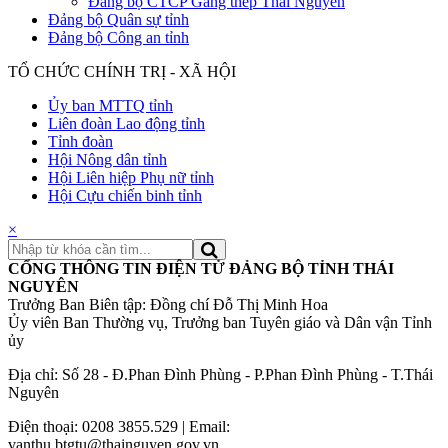
Đảng bộ CTCP Gang thép Thái Nguyên
Đảng bộ Quân sự tỉnh
Đảng bộ Công an tỉnh
TỔ CHỨC CHÍNH TRỊ - XÃ HỘI
Ủy ban MTTQ tỉnh
Liên đoàn Lao động tỉnh
Tỉnh đoàn
Hội Nông dân tỉnh
Hội Liên hiệp Phụ nữ tỉnh
Hội Cựu chiến binh tỉnh
×
CỔNG THÔNG TIN ĐIỆN TỬ ĐẢNG BỘ TỈNH THÁI
NGUYÊN
Trưởng Ban Biên tập: Đồng chí Đỗ Thị Minh Hoa
Ủy viên Ban Thường vụ, Trưởng ban Tuyên giáo và Dân vận Tỉnh
ủy
Địa chỉ: Số 28 - Đ.Phan Đình Phùng - P.Phan Đình Phùng - T.Thái
Nguyên
Điện thoại: 0208 3855.529 | Email:
vanthu.btgtu@thainguyen.gov.vn