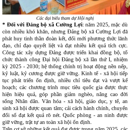
Các đại biểu tham dự Hội nghị
* Đối với Đảng bộ xã Cường Lợi
: năm 2025, mặc dù
còn nhiều khó khăn, nhưng Đảng bộ xã Cường Lợi đã
phát huy tinh thần đoàn kết, đổi mới phương thức lãnh
đạo, chỉ đạo quyết liệt và đạt nhiều kết quả tích cực.
Công tác xây dựng Đảng được triển khai đồng bộ, tổ
chức thành công Đại hội Đảng bộ xã lần thứ I, nhiệm
kỳ 2025 - 2030; hệ thống chính trị hoạt động nền nếp,
kỷ luật, kỷ cương được giữ vững. Kinh tế - xã hội tiếp
tục phát triển ổn định, nhiều chỉ tiêu đạt và vượt kế
hoạch; các chương trình mục tiêu quốc gia được thực
hiện hiệu quả, góp phần giảm nghèo, nâng cao đời
sống Nhân dân. Văn hóa - xã hội, giáo dục, y tế, an
sinh xã hội được quan tâm; cải cách hành chính, chuyển
đổi số đạt kết quả rõ nét. Quốc phòng - an ninh được
giữ vững, trật tự an toàn xã hội ổn định.
Trên cơ sở những kết quả đạt được trong năm 2025, các