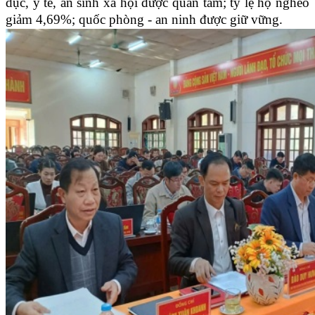
dục, y tế, an sinh xã hội được quan tâm; tỷ lệ hộ nghèo
giảm 4,69%; quốc phòng - an ninh được giữ vững.