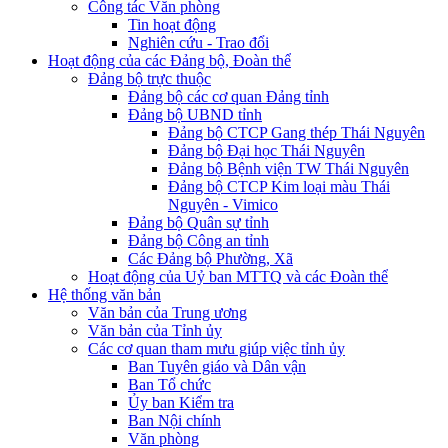
Công tác Văn phòng
Tin hoạt động
Nghiên cứu - Trao đổi
Hoạt động của các Đảng bộ, Đoàn thể
Đảng bộ trực thuộc
Đảng bộ các cơ quan Đảng tỉnh
Đảng bộ UBND tỉnh
Đảng bộ CTCP Gang thép Thái Nguyên
Đảng bộ Đại học Thái Nguyên
Đảng bộ Bệnh viện TW Thái Nguyên
Đảng bộ CTCP Kim loại màu Thái
Nguyên - Vimico
Đảng bộ Quân sự tỉnh
Đảng bộ Công an tỉnh
Các Đảng bộ Phường, Xã
Hoạt động của Uỷ ban MTTQ và các Đoàn thể
Hệ thống văn bản
Văn bản của Trung ương
Văn bản của Tỉnh ủy
Các cơ quan tham mưu giúp việc tỉnh ủy
Ban Tuyên giáo và Dân vận
Ban Tổ chức
Ủy ban Kiểm tra
Ban Nội chính
Văn phòng