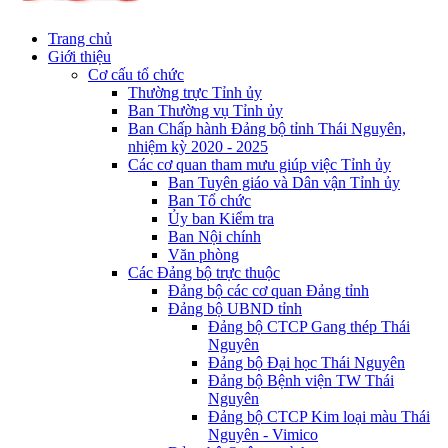
Trang chủ
Giới thiệu
Cơ cấu tổ chức
Thường trực Tỉnh ủy
Ban Thường vụ Tỉnh ủy
Ban Chấp hành Đảng bộ tỉnh Thái Nguyên,
nhiệm kỳ 2020 - 2025
Các cơ quan tham mưu giúp việc Tỉnh ủy
Ban Tuyên giáo và Dân vận Tỉnh ủy
Ban Tổ chức
Ủy ban Kiểm tra
Ban Nội chính
Văn phòng
Các Đảng bộ trực thuộc
Đảng bộ các cơ quan Đảng tỉnh
Đảng bộ UBND tỉnh
Đảng bộ CTCP Gang thép Thái
Nguyên
Đảng bộ Đại học Thái Nguyên
Đảng bộ Bệnh viện TW Thái
Nguyên
Đảng bộ CTCP Kim loại màu Thái
Nguyên - Vimico