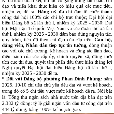
Rì đã luôn đoàn kết, nỗ lực cố gắng trong lãnh đạo, chỉ
đạo và triển khai thực hiện có hiệu quả các mục tiêu,
nhiệm vụ đề ra.
Đảng uỷ đã
chỉ đạo tổ chức thành
công đại hội 100% các chi bộ trực thuộc;
Đại hội đại
biểu Đảng bộ xã lần thứ I, nhiệm kỳ 2025 - 2030; Đại
hội Mặt trận Tổ quốc Việt Nam và các đoàn thể xã lần
thứ I, nhiệm kỳ 2025 - 2030
đảm bảo đúng nguyên tắc,
quy trình, tiến độ theo chỉ đạo của cấp trên
.
Cán bộ,
đảng viên, Nhân dân tiếp tục tin tưởng,
đồng thuận
cao với các chủ trương, kế hoạch và công tác lãnh đạo,
điều hành của các cấp ủy, chính quyền xã; đồng thời
tích cực thi đua, quyết tâm phấn đấu thực hiện thắng lợi
Nghị quyết Đại hội đại biểu Đảng bộ xã lần thứ I,
nhiệm kỳ 2025 - 2030 đề ra.
* Đối với Đảng bộ phường Phan Đình Phùng:
năm
2025, 10/10 chỉ tiêu chủ yếu đều đạt và vượt kế hoạch,
trong đó có 5 chỉ tiêu vượt mức kế hoạch đề ra. Nổi bật
là: Tổng thu ngân sách nhà nước trên địa bàn đạt trên
2.382 tỷ đồng; tỷ lệ giải ngân vốn đầu tư công đạt trên
444 tỷ đồng, bằng 100% kế hoạch giao.