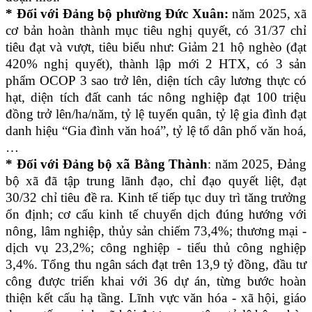
* Đối với Đảng bộ phường Đức Xuân:
năm 2025,
xã
cơ bản hoàn thành mục tiêu nghị quyết, có 31/37 chỉ
tiêu đạt và vượt, tiêu biểu như: Giảm 21 hộ nghèo (đạt
420% nghị quyết), thành lập mới 2 HTX, có 3 sản
phẩm OCOP 3 sao trở lên, diện tích cây lương thực có
hạt, diện tích đất canh tác nông nghiệp đạt 100 triệu
đồng trở lên/ha/năm, tỷ lệ tuyển quân, tỷ lệ gia đình đạt
danh hiệu “Gia đình văn hoá”, tỷ lệ tổ dân phố văn hoá,
…
* Đối với Đảng bộ xã Bằng Thành
: năm 2025, Đảng
bộ xã đã tập trung lãnh đạo, chỉ đạo quyết liệt, đạt
30/32 chỉ tiêu đề ra. Kinh tế tiếp tục duy trì tăng trưởng
ổn định; cơ cấu kinh tế chuyển dịch đúng hướng với
nông, lâm nghiệp, thủy sản chiếm 73,4%; thương mại -
dịch vụ 23,2%; công nghiệp - tiểu thủ công nghiệp
3,4%. Tổng thu ngân sách đạt trên 13,9 tỷ đồng, đầu tư
công được triển khai với 36 dự án, từng bước hoàn
thiện kết cấu hạ tầng. Lĩnh vực văn hóa - xã hội, giáo