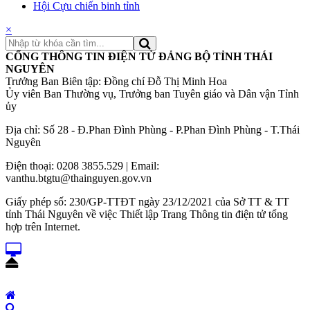
Hội Cựu chiến binh tỉnh
×
CỔNG THÔNG TIN ĐIỆN TỬ ĐẢNG BỘ TỈNH THÁI
NGUYÊN
Trưởng Ban Biên tập: Đồng chí Đỗ Thị Minh Hoa
Ủy viên Ban Thường vụ, Trưởng ban Tuyên giáo và Dân vận Tỉnh
ủy
Địa chỉ: Số 28 - Đ.Phan Đình Phùng - P.Phan Đình Phùng - T.Thái
Nguyên
Điện thoại: 0208 3855.529 | Email:
vanthu.btgtu@thainguyen.gov.vn
Giấy phép số: 230/GP-TTĐT ngày 23/12/2021 của Sở TT & TT
tỉnh Thái Nguyên về việc Thiết lập Trang Thông tin điện tử tổng
hợp trên Internet.