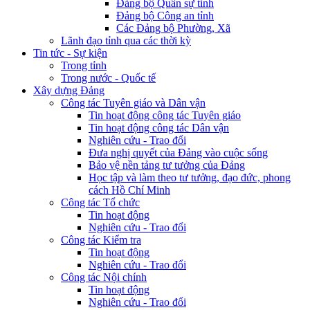
Đảng bộ Quân sự tỉnh
Đảng bộ Công an tỉnh
Các Đảng bộ Phường, Xã
Lãnh đạo tỉnh qua các thời kỳ
Tin tức - Sự kiện
Trong tỉnh
Trong nước - Quốc tế
Xây dựng Đảng
Công tác Tuyên giáo và Dân vận
Tin hoạt động công tác Tuyên giáo
Tin hoạt động công tác Dân vận
Nghiên cứu - Trao đổi
Đưa nghị quyết của Đảng vào cuộc sống
Bảo vệ nền tảng tư tưởng của Đảng
Học tập và làm theo tư tưởng, đạo đức, phong
cách Hồ Chí Minh
Công tác Tổ chức
Tin hoạt động
Nghiên cứu - Trao đổi
Công tác Kiểm tra
Tin hoạt động
Nghiên cứu - Trao đổi
Công tác Nội chính
Tin hoạt động
Nghiên cứu - Trao đổi