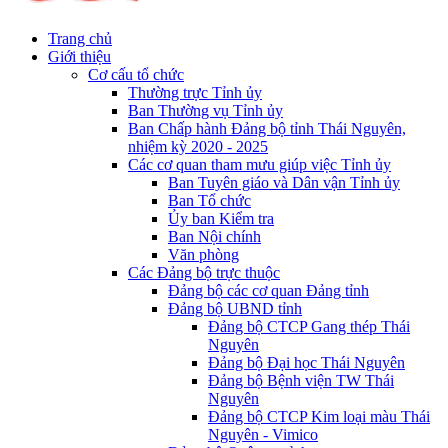
Trang chủ
Giới thiệu
Cơ cấu tổ chức
Thường trực Tỉnh ủy
Ban Thường vụ Tỉnh ủy
Ban Chấp hành Đảng bộ tỉnh Thái Nguyên,
nhiệm kỳ 2020 - 2025
Các cơ quan tham mưu giúp việc Tỉnh ủy
Ban Tuyên giáo và Dân vận Tỉnh ủy
Ban Tổ chức
Ủy ban Kiểm tra
Ban Nội chính
Văn phòng
Các Đảng bộ trực thuộc
Đảng bộ các cơ quan Đảng tỉnh
Đảng bộ UBND tỉnh
Đảng bộ CTCP Gang thép Thái
Nguyên
Đảng bộ Đại học Thái Nguyên
Đảng bộ Bệnh viện TW Thái
Nguyên
Đảng bộ CTCP Kim loại màu Thái
Nguyên - Vimico