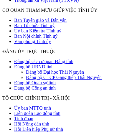
Thông tấn xã Việt Nam (TTXVN)
CƠ QUAN THAM MƯU GIÚP VIỆC TỈNH ỦY
Ban Tuyên giáo và Dân vận
Ban Tổ chức Tỉnh uỷ
Uỷ ban Kiểm tra Tỉnh uỷ
Ban Nội chính Tỉnh uỷ
Văn phòng Tỉnh ủy
ĐẢNG ỦY TRỰC THUỘC
Đảng bộ các cơ quan Đảng tỉnh
Đảng bộ UBND tỉnh
Đảng bộ Đại học Thái Nguyên
Đảng bộ CTCP Gang thép Thái Nguyên
Đảng bộ Quân sự tỉnh
Đảng bộ Công an tỉnh
TỔ CHỨC CHÍNH TRỊ - XÃ HỘI
Ủy ban MTTQ tỉnh
Liên đoàn Lao động tỉnh
Tỉnh đoàn
Hội Nông dân tỉnh
Hội Liên hiệp Phụ nữ tỉnh