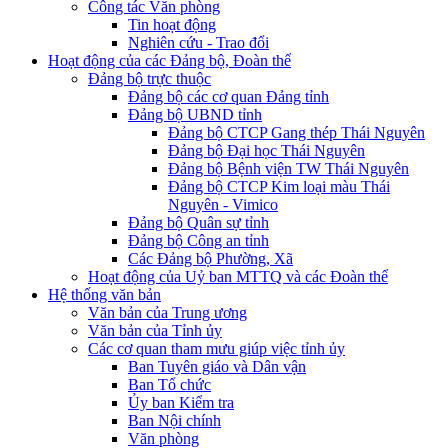
Công tác Văn phòng
Tin hoạt động
Nghiên cứu - Trao đổi
Hoạt động của các Đảng bộ, Đoàn thể
Đảng bộ trực thuộc
Đảng bộ các cơ quan Đảng tỉnh
Đảng bộ UBND tỉnh
Đảng bộ CTCP Gang thép Thái Nguyên
Đảng bộ Đại học Thái Nguyên
Đảng bộ Bệnh viện TW Thái Nguyên
Đảng bộ CTCP Kim loại màu Thái
Nguyên - Vimico
Đảng bộ Quân sự tỉnh
Đảng bộ Công an tỉnh
Các Đảng bộ Phường, Xã
Hoạt động của Uỷ ban MTTQ và các Đoàn thể
Hệ thống văn bản
Văn bản của Trung ương
Văn bản của Tỉnh ủy
Các cơ quan tham mưu giúp việc tỉnh ủy
Ban Tuyên giáo và Dân vận
Ban Tổ chức
Ủy ban Kiểm tra
Ban Nội chính
Văn phòng