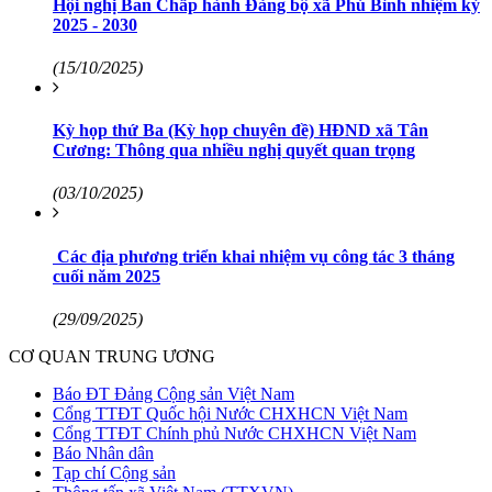
Hội nghị Ban Chấp hành Đảng bộ xã Phú Bình nhiệm kỳ
2025 - 2030
(15/10/2025)
Kỳ họp thứ Ba (Kỳ họp chuyên đề) HĐND xã Tân
Cương: Thông qua nhiều nghị quyết quan trọng
(03/10/2025)
Các địa phương triển khai nhiệm vụ công tác 3 tháng
cuối năm 2025
(29/09/2025)
CƠ QUAN TRUNG ƯƠNG
Báo ĐT Đảng Cộng sản Việt Nam
Cổng TTĐT Quốc hội Nước CHXHCN Việt Nam
Cổng TTĐT Chính phủ Nước CHXHCN Việt Nam
Báo Nhân dân
Tạp chí Cộng sản