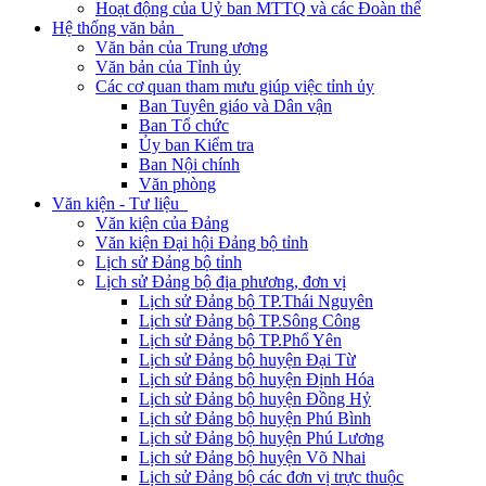
Hoạt động của Uỷ ban MTTQ và các Đoàn thể
Hệ thống văn bản
Văn bản của Trung ương
Văn bản của Tỉnh ủy
Các cơ quan tham mưu giúp việc tỉnh ủy
Ban Tuyên giáo và Dân vận
Ban Tổ chức
Ủy ban Kiểm tra
Ban Nội chính
Văn phòng
Văn kiện - Tư liệu
Văn kiện của Đảng
Văn kiện Đại hội Đảng bộ tỉnh
Lịch sử Đảng bộ tỉnh
Lịch sử Đảng bộ địa phương, đơn vị
Lịch sử Đảng bộ TP.Thái Nguyên
Lịch sử Đảng bộ TP.Sông Công
Lịch sử Đảng bộ TP.Phổ Yên
Lịch sử Đảng bộ huyện Đại Từ
Lịch sử Đảng bộ huyện Định Hóa
Lịch sử Đảng bộ huyện Đồng Hỷ
Lịch sử Đảng bộ huyện Phú Bình
Lịch sử Đảng bộ huyện Phú Lương
Lịch sử Đảng bộ huyện Võ Nhai
Lịch sử Đảng bộ các đơn vị trực thuộc