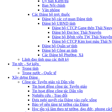
Ủy ban Kiểm tra
Ban Nội chính
Văn phòng
Các Đảng bộ trực thuộc
Đảng bộ các cơ quan Đảng tỉnh
Đảng bộ UBND tỉnh
Đảng bộ CTCP Gang thép Thái Ngu
Đảng bộ Đại học Thái Nguyên
Đảng bộ Bệnh viện TW Thái Nguyê
Đảng bộ CTCP Kim loại màu Thái N
Đảng bộ Quân sự tỉnh
Đảng bộ Công an tỉnh
Các Đảng bộ Phường, Xã
Lãnh đạo tỉnh qua các thời kỳ
Tin tức - Sự kiện
Trong tỉnh
Trong nước - Quốc tế
Xây dựng Đảng
Công tác Tuyên giáo và Dân vận
Tin hoạt động công tác Tuyên giáo
Tin hoạt động công tác Dân vận
Nghiên cứu - Trao đổi
Đưa nghị quyết của Đảng vào cuộc sống
Bảo vệ nền tảng tư tưởng của Đảng
Học tập và làm theo tư tưởng, đạo đức, phong cá