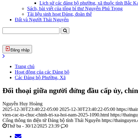
Lịch sử các đảng bộ phường, xã thuộc tỉnh Bắc Kạ
Sách, bài viết của tổng bí thư Nguyễn Phú Trọng
Tài liệu sinh hoạt Đảng, đoàn thể
Đất và Người Thái Nguyên
Đăng nhập
Trang chủ
Hoạt động của các Đảng bộ
Các Đảng bộ Phường, Xã
Đối thoại giữa người đứng đầu cấp ủy, chín
Nguyễn Huy Hoàng
2025-12-30T23:40:22-05:00
2025-12-30T23:40:22-05:00
https://th
vien-cac-to-chuc-chinh-tri-xa-hoi-nam-2025-1090.html
https://thain
Cổng thông tin điện tử Đảng bộ tỉnh Thái Nguyên
https://thainguyen
Thứ ba - 30/12/2025 23:39
0