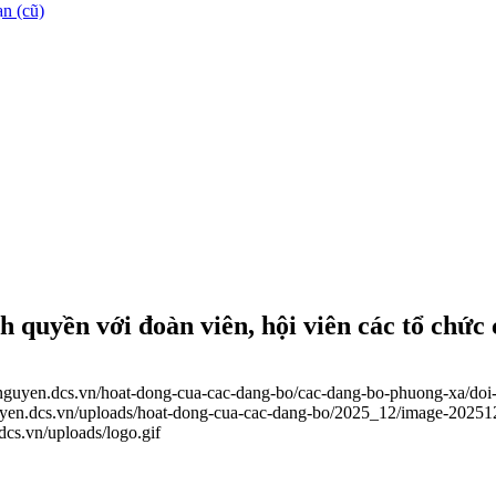
n (cũ)
h quyền với đoàn viên, hội viên các tổ chức 
ainguyen.dcs.vn/hoat-dong-cua-cac-dang-bo/cac-dang-bo-phuong-xa/doi
guyen.dcs.vn/uploads/hoat-dong-cua-cac-dang-bo/2025_12/image-2025
.dcs.vn/uploads/logo.gif