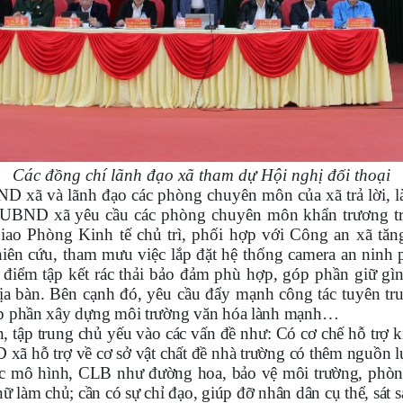
Các đồng chí lãnh đạo xã tham dự Hội nghị đối thoại
ND xã và lãnh đạo các phòng chuyên môn của xã trả lời, l
 UBND xã yêu cầu các phòng chuyên môn khẩn trương tri
iao Phòng Kinh tế chủ trì, phối hợp với Công an xã tăng
ên cứu, tham mưu việc lắp đặt hệ thống camera an ninh ph
iểm tập kết rác thải bảo đảm phù hợp, góp phần giữ gìn
n địa bàn. Bên cạnh đó, yêu cầu đẩy mạnh công tác tuyên t
góp phần xây dựng môi trường văn hóa lành mạnh…
n, tập trung chủ yếu vào các vấn đề như: Có cơ chế hỗ trợ 
D xã hỗ trợ về cơ sở vật chất đề nhà trường có thêm nguồn l
 các mô hình, CLB như đường hoa, bảo vệ môi trường, phòn
ữ làm chủ; cần có sự chỉ đạo, giúp đỡ nhân dân cụ thể, sát 