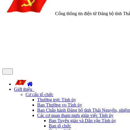
Cổng thông tin điện tử Đảng bộ tỉnh Th
Giới thiệu
Cơ cấu tổ chức
Thường trực Tỉnh ủy
Ban Thường vụ Tỉnh ủy
Ban Chấp hành Đảng bộ tỉnh Thái Nguyên, nhiệm
Các cơ quan tham mưu giúp việc Tỉnh ủy
Ban Tuyên giáo và Dân vận Tỉnh ủy
Ban tổ chức