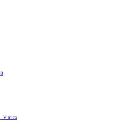
30
- Vimico