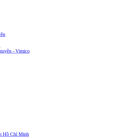
yên
n
guyên - Vimico
ch Hồ Chí Minh