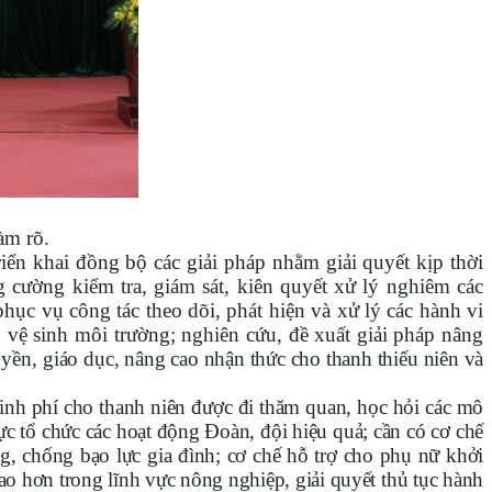
àm rõ.
ển khai đồng bộ các giải pháp nhằm giải quyết kịp thời
 cường kiểm tra, giám sát, kiên quyết xử lý nghiêm các
ục vụ công tác theo dõi, phát hiện và xử lý các hành vi
 vệ sinh môi trường; nghiên cứu, đề xuất giải pháp nâng
ruyền,
giáo dục, nâng cao nhận thức cho thanh thiếu niên và
kinh phí cho thanh niên được đi thăm quan, học hỏi các mô
ực tổ chức các hoạt động Đoàn, đội hiệu quả; cần có cơ chế
g, chống bạo lực gia đình; cơ chế hỗ trợ cho phụ nữ khởi
sao hơn trong lĩnh vực nông nghiệp, giải quyết thủ tục hành