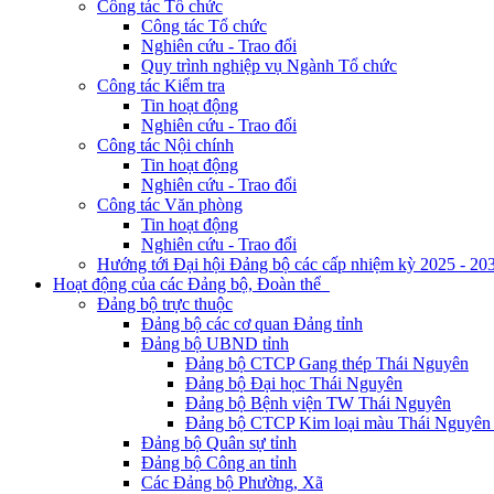
Công tác Tổ chức
Công tác Tổ chức
Nghiên cứu - Trao đổi
Quy trình nghiệp vụ Ngành Tổ chức
Công tác Kiểm tra
Tin hoạt động
Nghiên cứu - Trao đổi
Công tác Nội chính
Tin hoạt động
Nghiên cứu - Trao đổi
Công tác Văn phòng
Tin hoạt động
Nghiên cứu - Trao đổi
Hướng tới Đại hội Đảng bộ các cấp nhiệm kỳ 2025 - 20
Hoạt động của các Đảng bộ, Đoàn thể
Đảng bộ trực thuộc
Đảng bộ các cơ quan Đảng tỉnh
Đảng bộ UBND tỉnh
Đảng bộ CTCP Gang thép Thái Nguyên
Đảng bộ Đại học Thái Nguyên
Đảng bộ Bệnh viện TW Thái Nguyên
Đảng bộ CTCP Kim loại màu Thái Nguyên 
Đảng bộ Quân sự tỉnh
Đảng bộ Công an tỉnh
Các Đảng bộ Phường, Xã