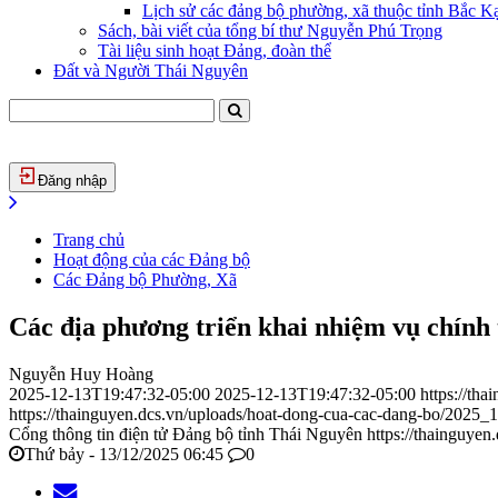
Lịch sử các đảng bộ phường, xã thuộc tỉnh Bắc Kạ
Sách, bài viết của tổng bí thư Nguyễn Phú Trọng
Tài liệu sinh hoạt Đảng, đoàn thể
Đất và Người Thái Nguyên
Đăng nhập
Trang chủ
Hoạt động của các Đảng bộ
Các Đảng bộ Phường, Xã
Các địa phương triển khai nhiệm vụ chính
Nguyễn Huy Hoàng
2025-12-13T19:47:32-05:00
2025-12-13T19:47:32-05:00
https://th
https://thainguyen.dcs.vn/uploads/hoat-dong-cua-cac-dang-bo/2025
Cổng thông tin điện tử Đảng bộ tỉnh Thái Nguyên
https://thainguyen
Thứ bảy - 13/12/2025 06:45
0