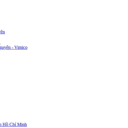
yên
n
guyên - Vimico
ch Hồ Chí Minh