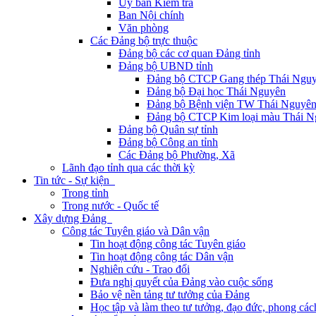
Ủy ban Kiểm tra
Ban Nội chính
Văn phòng
Các Đảng bộ trực thuộc
Đảng bộ các cơ quan Đảng tỉnh
Đảng bộ UBND tỉnh
Đảng bộ CTCP Gang thép Thái Ngu
Đảng bộ Đại học Thái Nguyên
Đảng bộ Bệnh viện TW Thái Nguyê
Đảng bộ CTCP Kim loại màu Thái N
Đảng bộ Quân sự tỉnh
Đảng bộ Công an tỉnh
Các Đảng bộ Phường, Xã
Lãnh đạo tỉnh qua các thời kỳ
Tin tức - Sự kiện
Trong tỉnh
Trong nước - Quốc tế
Xây dựng Đảng
Công tác Tuyên giáo và Dân vận
Tin hoạt động công tác Tuyên giáo
Tin hoạt động công tác Dân vận
Nghiên cứu - Trao đổi
Đưa nghị quyết của Đảng vào cuộc sống
Bảo vệ nền tảng tư tưởng của Đảng
Học tập và làm theo tư tưởng, đạo đức, phong cá