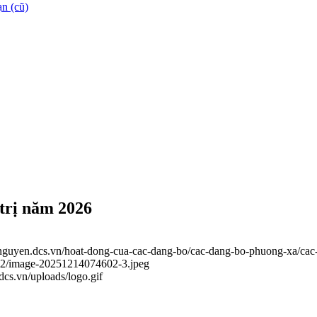
n (cũ)
 trị năm 2026
ainguyen.dcs.vn/hoat-dong-cua-cac-dang-bo/cac-dang-bo-phuong-xa/cac
_12/image-20251214074602-3.jpeg
.dcs.vn/uploads/logo.gif