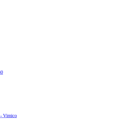
30
- Vimico