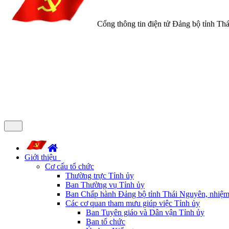
Cổng thông tin điện tử Đảng bộ tỉnh Th
Giới thiệu
Cơ cấu tổ chức
Thường trực Tỉnh ủy
Ban Thường vụ Tỉnh ủy
Ban Chấp hành Đảng bộ tỉnh Thái Nguyên, nhiệm
Các cơ quan tham mưu giúp việc Tỉnh ủy
Ban Tuyên giáo và Dân vận Tỉnh ủy
Ban tổ chức