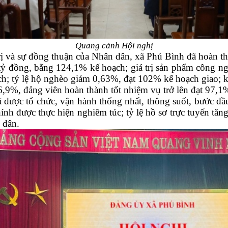
Quang cảnh Hội nghị
rị và sự đồng thuận của Nhân dân, xã Phú Bình đã hoàn t
5 tỷ đồng, bằng 124,1% kế hoạch; giá trị sản phẩm công n
h; tỷ lệ hộ nghèo giảm 0,63%, đạt 102% kế hoạch giao; 
96,9%, đảng viên hoàn thành tốt nhiệm vụ trở lên đạt 97,1
 được tổ chức, vận hành thống nhất, thông suốt, bước đầ
ính được thực hiện nghiêm túc; tỷ lệ hồ sơ trực tuyến tăn
 dân.