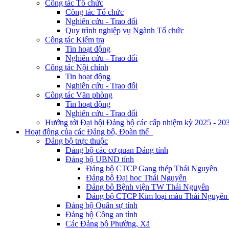
Công tác Tổ chức
Công tác Tổ chức
Nghiên cứu - Trao đổi
Quy trình nghiệp vụ Ngành Tổ chức
Công tác Kiểm tra
Tin hoạt động
Nghiên cứu - Trao đổi
Công tác Nội chính
Tin hoạt động
Nghiên cứu - Trao đổi
Công tác Văn phòng
Tin hoạt động
Nghiên cứu - Trao đổi
Hướng tới Đại hội Đảng bộ các cấp nhiệm kỳ 2025 - 20
Hoạt động của các Đảng bộ, Đoàn thể
Đảng bộ trực thuộc
Đảng bộ các cơ quan Đảng tỉnh
Đảng bộ UBND tỉnh
Đảng bộ CTCP Gang thép Thái Nguyên
Đảng bộ Đại học Thái Nguyên
Đảng bộ Bệnh viện TW Thái Nguyên
Đảng bộ CTCP Kim loại màu Thái Nguyên 
Đảng bộ Quân sự tỉnh
Đảng bộ Công an tỉnh
Các Đảng bộ Phường, Xã