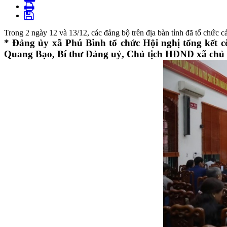
Trong 2 ngày 12 và 13/12, các đảng bộ trên địa bàn tỉnh đã tổ chức c
* Đảng ủy xã Phú Bình tổ chức Hội nghị tổng kết c
Quang Bạo, Bí thư Đảng uỷ, Chủ tịch HĐND xã chủ t