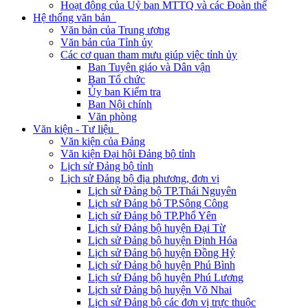
Hoạt động của Uỷ ban MTTQ và các Đoàn thể
Hệ thống văn bản
Văn bản của Trung ương
Văn bản của Tỉnh ủy
Các cơ quan tham mưu giúp việc tỉnh ủy
Ban Tuyên giáo và Dân vận
Ban Tổ chức
Ủy ban Kiểm tra
Ban Nội chính
Văn phòng
Văn kiện - Tư liệu
Văn kiện của Đảng
Văn kiện Đại hội Đảng bộ tỉnh
Lịch sử Đảng bộ tỉnh
Lịch sử Đảng bộ địa phương, đơn vị
Lịch sử Đảng bộ TP.Thái Nguyên
Lịch sử Đảng bộ TP.Sông Công
Lịch sử Đảng bộ TP.Phổ Yên
Lịch sử Đảng bộ huyện Đại Từ
Lịch sử Đảng bộ huyện Định Hóa
Lịch sử Đảng bộ huyện Đồng Hỷ
Lịch sử Đảng bộ huyện Phú Bình
Lịch sử Đảng bộ huyện Phú Lương
Lịch sử Đảng bộ huyện Võ Nhai
Lịch sử Đảng bộ các đơn vị trực thuộc